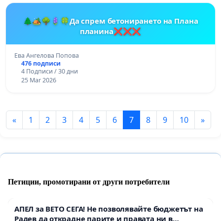
🌲🏕️🌳🪻🍀Да спрем бетонирането на Плана
планина❌❌❌
Ева Ангелова Попова
476 подписи
4 Подписи / 30 дни
25 Mar 2026
«
1
2
3
4
5
6
7
8
9
10
»
Петиции, промотирани от други потребители
АПЕЛ за ВЕТО СЕГА! Не позволявайте бюджетът на
Радев да открадне парите и правата ни в