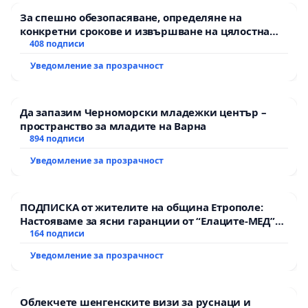
За спешно обезопасяване, определяне на
конкретни срокове и извършване на цялостна
рехабилитация на републиканския път между
408 подписи
пътен възел АМ „Тракия“ - гр. Ихтиман - с.
Уведомление за прозрачност
Мирово - к.к. Момин проход
Да запазим Черноморски младежки център –
пространство за младите на Варна
894 подписи
Уведомление за прозрачност
ПОДПИСКА от жителите на община Етрополе:
Настояваме за ясни гаранции от “Елаците-МЕД”
АД и от държавата, че ще се изпълнят всички
164 подписи
екологични норми!
Уведомление за прозрачност
Облекчете шенгенските визи за руснаци и