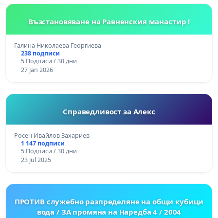
Възстановяване на Равненския манастир !
Галина Николаева Георгиева
238 подписи
5 Подписи / 30 дни
27 Jan 2026
Справедливост за Алекс
Росен Ивайлов Захариев
1 147 подписи
5 Подписи / 30 дни
23 Jul 2025
ПРОТИВ служебно разпределяне на общи кубици
вода / ЗА промяна на Наредба 4 / 2004