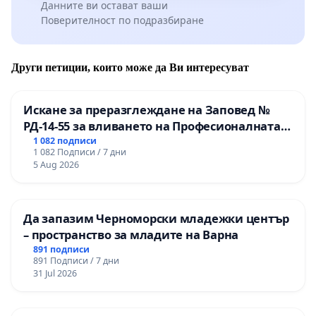
Данните ви остават ваши
Поверителност по подразбиране
Други петиции, които може да Ви интересуват
Искане за преразглеждане на Заповед №
РД-14-55 за вливането на Професионалната
гимназия по промишлени технологии в
1 082 подписи
1 082 Подписи / 7 дни
Професионалната гимназия по икономика и
5 Aug 2026
мениджмънт – гр. Пазарджик
Да запазим Черноморски младежки център
– пространство за младите на Варна
891 подписи
891 Подписи / 7 дни
31 Jul 2026