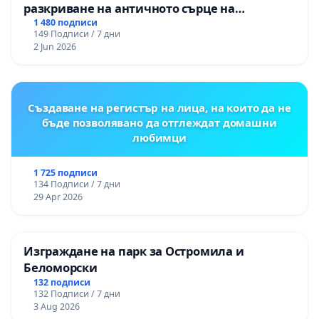
разкриване на античното сърце на
Могиланската могила във Враца
1 480 подписи
149 Подписи / 7 дни
2 Jun 2026
Създаване на регистър на лица, на които да не
бъде позволявано да отглеждат домашни
любимци
1 725 подписи
134 Подписи / 7 дни
29 Apr 2026
Изграждане на парк за Остромила и
Беломорски
132 подписи
132 Подписи / 7 дни
3 Aug 2026