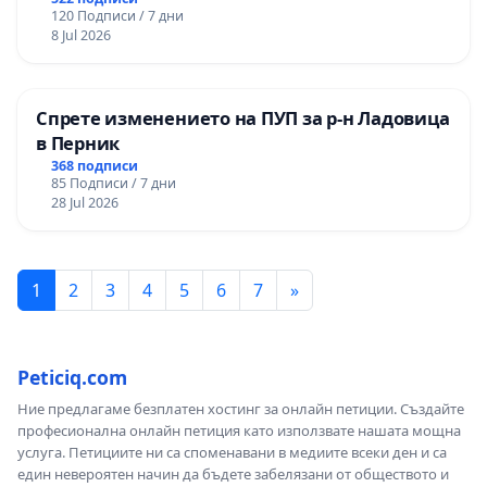
120 Подписи / 7 дни
8 Jul 2026
Спрете изменението на ПУП за р-н Ладовица
в Перник
368 подписи
85 Подписи / 7 дни
28 Jul 2026
1
2
3
4
5
6
7
»
Peticiq.com
Ние предлагаме безплатен хостинг за онлайн петиции. Създайте
професионална онлайн петиция като използвате нашата мощна
услуга. Петициите ни са споменавани в медиите всеки ден и са
един невероятен начин да бъдете забелязани от обществото и