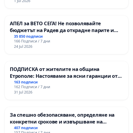
1 Jul 2026
АПЕЛ за ВЕТО СЕГА! Не позволявайте
бюджетът на Радев да открадне парите и
правата ни в тъмното
35 850 подписи
166 Подписи / 7 дни
24 Jul 2026
ПОДПИСКА от жителите на община
Етрополе: Настояваме за ясни гаранции от
“Елаците-МЕД” АД и от държавата, че ще се
163 подписи
162 Подписи / 7 дни
изпълнят всички екологични норми!
31 Jul 2026
За спешно обезопасяване, определяне на
конкретни срокове и извършване на
цялостна рехабилитация на
407 подписи
157 Подписи / 7 дни