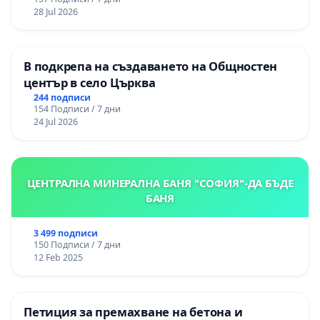
републиканския път между пътен възел АМ
28 Jul 2026
„Тракия“ - гр. Ихтиман - с. Мирово - к.к.
Момин проход
В подкрепа на създаването на Общностен
център в село Църква
244 подписи
154 Подписи / 7 дни
24 Jul 2026
ЦЕНТРАЛНА МИНЕРАЛНА БАНЯ "СОФИЯ"-ДА БЪДЕ
БАНЯ
3 499 подписи
150 Подписи / 7 дни
12 Feb 2025
Петиция за премахване на бетона и