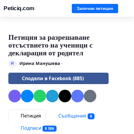
Peticiq.com
Започни петиция
Петиция за разрешаване
отсъствието на ученици с
декларация от родител
Ирина Манушева
·
И
Сподели в Facebook (885)
Петиция
Съобщения
6
Подписи
8 386