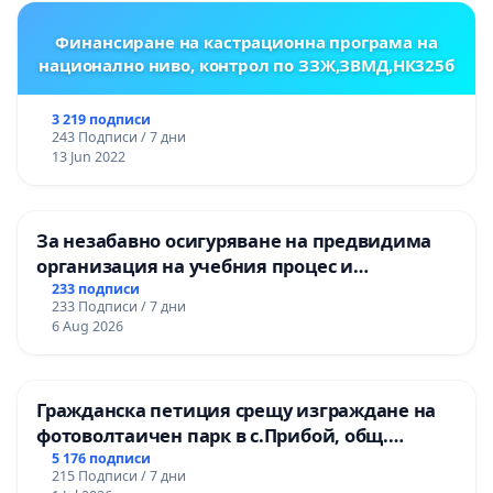
Финансиране на кастрационна програма на
национално ниво, контрол по ЗЗЖ,ЗВМД,НК325б
3 219 подписи
243 Подписи / 7 дни
13 Jun 2022
За незабавно осигуряване на предвидима
организация на учебния процес и
гарантиране на правото на равнопоставено
233 подписи
233 Подписи / 7 дни
и качествено образование на учениците от
6 Aug 2026
ОУ „Княз Александър I“ и Хуманитарна
гимназия „
Гражданска петиция срещу изграждане на
фотоволтаичен парк в с.Прибой, общ.
Радомир
5 176 подписи
215 Подписи / 7 дни