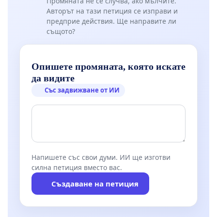
Промяната не се случва, ако мълчите.
Авторът на тази петиция се изправи и
предприе действия. Ще направите ли
Предварително благодарим за вниманието и
същото?
разчитаме на сериозно обмисляне на
поставените проблеми и предложения.
Опишете промяната, която искате
да видите
Със задвижване от ИИ
С уважение,
Долуподписаните граждани на Република
България
Напишете със свои думи. ИИ ще изготви
силна петиция вместо вас.
Създаване на петиция