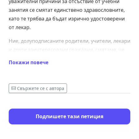
уважителни причини за отсъствие от учебни
занятия се смятат единствено здравословните,
като те трябва да бъдат изрично удостоверени
от лекар.
Ние, долуподписаните родители, учители, лекари
и други заинтересовани граждани, смятаме, че
това е изключително нецелесъобразна практика.
Покажи повече
1. Оценяваме дигитализацията и въвеждането на
електронни бележки, но всъщност повечето
Свържете се с автора
здравословни проблеми при децата и
подрастващите на практика не изискват
медицинска помощ. Много често става въпрос
за лека инфекция или временно
Подпишете тази петиция
неразположение, което е достатъчно неприятно,
за да не позволява нормално участие в учебния