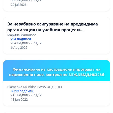
388 Подписи / 7 дни
ОСВОБОДИТЕЛИТЕ“ (БУНАРДЖИК)
29 Jul 2026
За незабавно осигуряване на предвидима
организация на учебния процес и
гарантиране на правото на равнопоставено и
Марина Манолова
264 подписи
качествено образование на учениците от ОУ
264 Подписи / 7 дни
„Княз Александър I“ и Хуманитарна
6 Aug 2026
гимназия „
Финансиране на кастрационна програма на
национално ниво, контрол по ЗЗЖ,ЗВМД,НК325б
Plamenka Kalinkina PAWS OF JUSTICE
3 219 подписи
243 Подписи / 7 дни
13 Jun 2022