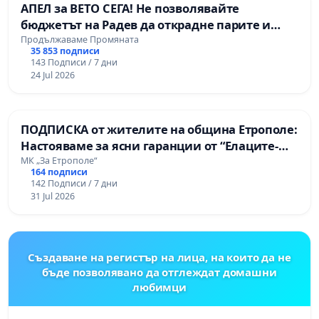
АПЕЛ за ВЕТО СЕГА! Не позволявайте
бюджетът на Радев да открадне парите и
правата ни в тъмното
Продължаваме Промяната
35 853 подписи
143 Подписи / 7 дни
24 Jul 2026
ПОДПИСКА от жителите на община Етрополе:
Настояваме за ясни гаранции от “Елаците-
МЕД” АД и от държавата, че ще се изпълнят
МК „За Етрополе“
164 подписи
всички екологични норми!
142 Подписи / 7 дни
31 Jul 2026
Създаване на регистър на лица, на които да не
бъде позволявано да отглеждат домашни
любимци