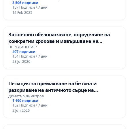
3 506 подписи
157 Подписи / 7 дни
12 Feb 2025
За спешно обезопасяване, определяне на
конкретни срокове и извършване на
цялостна рехабилитация на републиканския
ПП "ЕДИНЕНИЕ"
407 подписи
път между пътен възел АМ „Тракия“ - гр.
154 Подписи / 7 дни
Ихтиман - с. Мирово - к.к. Момин проход
28 Jul 2026
Петиция за премахване на бетона и
разкриване на античното сърце на
Могиланската могила във Враца
Димитър Димитров
1 490 подписи
152 Подписи / 7 дни
2 Jun 2026