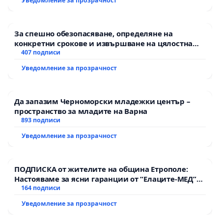
Уведомление за прозрачност
За спешно обезопасяване, определяне на
конкретни срокове и извършване на цялостна
рехабилитация на републиканския път между
407 подписи
пътен възел АМ „Тракия“ - гр. Ихтиман - с.
Уведомление за прозрачност
Мирово - к.к. Момин проход
Да запазим Черноморски младежки център –
пространство за младите на Варна
893 подписи
Уведомление за прозрачност
ПОДПИСКА от жителите на община Етрополе:
Настояваме за ясни гаранции от “Елаците-МЕД”
АД и от държавата, че ще се изпълнят всички
164 подписи
екологични норми!
Уведомление за прозрачност