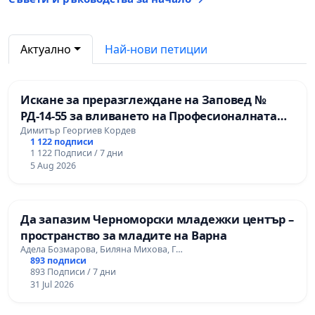
Актуално
Най-нови петиции
Искане за преразглеждане на Заповед №
РД-14-55 за вливането на Професионалната
гимназия по промишлени технологии в
Димитър Георгиев Кордев
1 122 подписи
Професионалната гимназия по икономика и
1 122 Подписи / 7 дни
мениджмънт – гр. Пазарджик
5 Aug 2026
Да запазим Черноморски младежки център –
пространство за младите на Варна
Адела Бозмарова, Биляна Михова, Г…
893 подписи
893 Подписи / 7 дни
31 Jul 2026