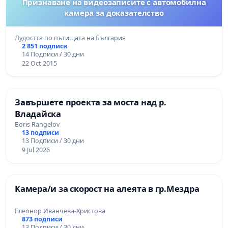
Признаване на видеозаписите с автомобилна
камера за доказателство
Лудостта по пътищата на България
2 851 подписи
14 Подписи / 30 дни
22 Oct 2015
Завършете проекта за моста над р.
Владайска
Boris Rangelov
13 подписи
13 Подписи / 30 дни
9 Jul 2026
Камера/и за скорост на алеята в гр.Мездра
Елеонор Иванчева-Христова
873 подписи
13 Подписи / 30 дни