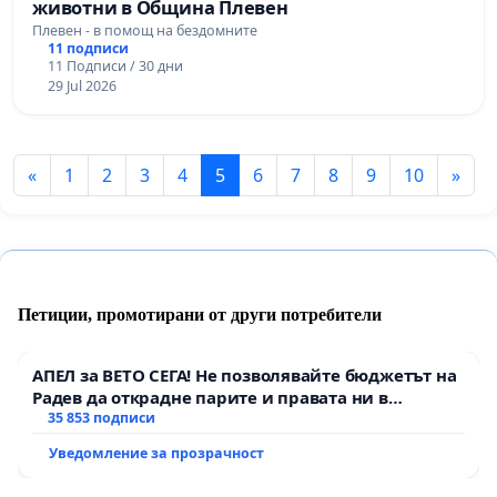
животни в Община Плевен
Плевен - в помощ на бездомните
11 подписи
11 Подписи / 30 дни
29 Jul 2026
«
1
2
3
4
5
6
7
8
9
10
»
Петиции, промотирани от други потребители
АПЕЛ за ВЕТО СЕГА! Не позволявайте бюджетът на
Радев да открадне парите и правата ни в
тъмното
35 853 подписи
Уведомление за прозрачност