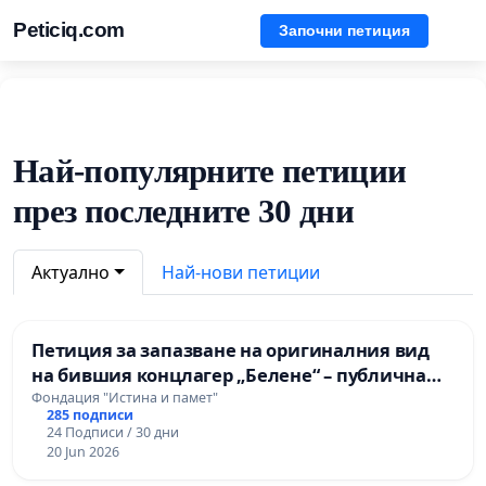
Peticiq.com
Започни петиция
Най-популярните петиции
през последните 30 дни
Актуално
Най-нови петиции
Петиция за запазване на оригиналния вид
на бившия концлагер „Белене“ – публична
държавна собственост – и отнемане на
Фондация "Истина и памет"
285 подписи
правото на управление на имота от община
24 Подписи / 30 дни
Белене поради неизпълнение и подмяна на
20 Jun 2026
ре