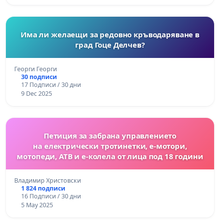
Има ли желаещи за редовно кръводаряване в
град Гоце Делчев?
Георги Георги
30 подписи
17 Подписи / 30 дни
9 Dec 2025
Петиция за забрана управлението
на електрически тротинетки, е-мотори,
мотопеди, АТВ и е-колела от лица под 18 години
Владимир Христовски
1 824 подписи
16 Подписи / 30 дни
5 May 2025