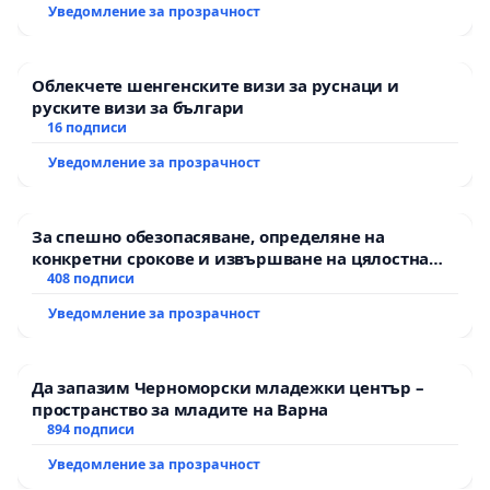
Уведомление за прозрачност
Облекчете шенгенските визи за руснаци и
руските визи за българи
16 подписи
Уведомление за прозрачност
За спешно обезопасяване, определяне на
конкретни срокове и извършване на цялостна
рехабилитация на републиканския път между
408 подписи
пътен възел АМ „Тракия“ - гр. Ихтиман - с.
Уведомление за прозрачност
Мирово - к.к. Момин проход
Да запазим Черноморски младежки център –
пространство за младите на Варна
894 подписи
Уведомление за прозрачност