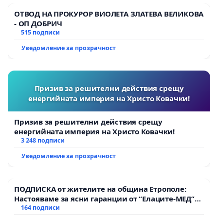
ОТВОД НА ПРОКУРОР ВИОЛЕТА ЗЛАТЕВА ВЕЛИКОВА
- ОП ДОБРИЧ
515 подписи
Уведомление за прозрачност
Призив за решителни действия срещу
енергийната империя на Христо Ковачки!
Призив за решителни действия срещу
енергийната империя на Христо Ковачки!
3 248 подписи
Уведомление за прозрачност
ПОДПИСКА от жителите на община Етрополе:
Настояваме за ясни гаранции от “Елаците-МЕД”
АД и от държавата, че ще се изпълнят всички
164 подписи
екологични норми!