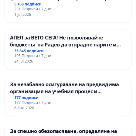
Радомир
5 168 подписи
231 Подписи / 7 дни
1 Jul 2026
АПЕЛ за ВЕТО СЕГА! Не позволявайте
бюджетът на Радев да открадне парите и
правата ни в тъмното
35 845 подписи
195 Подписи / 7 дни
24 Jul 2026
За незабавно осигуряване на предвидима
организация на учебния процес и
гарантиране на правото на равнопоставено
177 подписи
177 Подписи / 7 дни
и качествено образование на учениците от
6 Aug 2026
ОУ „Княз Александър I“ и Хуманитарна
гимназия „
За спешно обезопасяване, определяне на