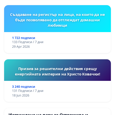
Създаване на регистър на лица, на които да не
бъде позволявано да отглеждат домашни
любимци
1 722 подписи
133 Подписи / 7 дни
29 Apr 2026
Призив за решителни действия срещу
енергийната империя на Христо Ковачки!
3 240 подписи
131 Подписи / 7 дни
18 Jun 2026
Изграждане на парк за Остромила и