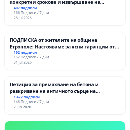
конкретни срокове и извършване на
цялостна рехабилитация на
407 подписи
166 Подписи / 7 дни
републиканския път между пътен възел АМ
28 Jul 2026
„Тракия“ - гр. Ихтиман - с. Мирово - к.к.
Момин проход
ПОДПИСКА от жителите на община
Етрополе: Настояваме за ясни гаранции от
“Елаците-МЕД” АД и от държавата, че ще се
162 подписи
162 Подписи / 7 дни
изпълнят всички екологични норми!
31 Jul 2026
Петиция за премахване на бетона и
разкриване на античното сърце на
Могиланската могила във Враца
1 472 подписи
146 Подписи / 7 дни
2 Jun 2026