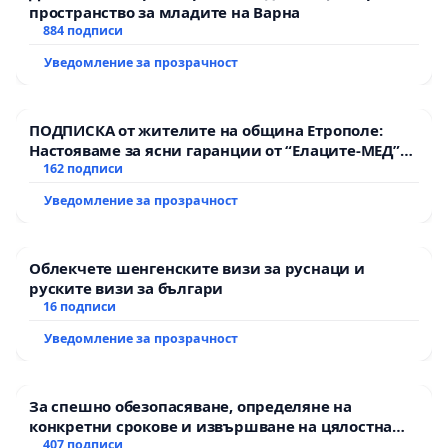
пространство за младите на Варна
884 подписи
Manage your signature
Share this petition
Уведомление за прозрачност
Help this petition get more signatures
ПОДПИСКА от жителите на община Етрополе:
Настояваме за ясни гаранции от “Елаците-МЕД”
АД и от държавата, че ще се изпълнят всички
162 подписи
екологични норми!
Уведомление за прозрачност
Облекчете шенгенските визи за руснаци и
руските визи за българи
16 подписи
Уведомление за прозрачност
За спешно обезопасяване, определяне на
конкретни срокове и извършване на цялостна
рехабилитация на републиканския път между
407 подписи