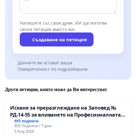
Напишете със свои думи. ИИ ще изготви
силна петиция вместо вас.
Създаване на петиция
Данните ви остават ваши
Поверителност по подразбиране
Други петиции, които може да Ви интересуват
Искане за преразглеждане на Заповед №
РД-14-55 за вливането на Професионалната
гимназия по промишлени технологии в
955 подписи
955 Подписи / 7 дни
Професионалната гимназия по икономика и
5 Aug 2026
мениджмънт – гр. Пазарджик