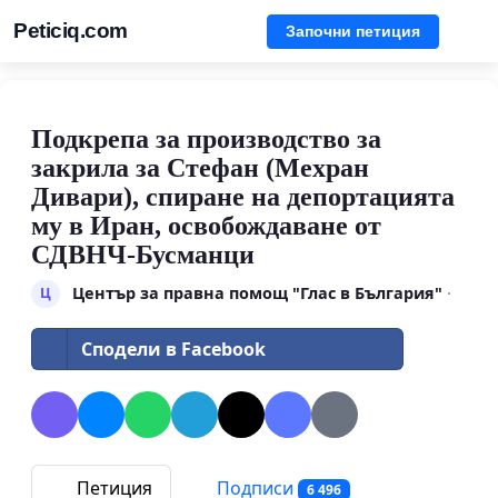
Peticiq.com
Започни петиция
Подкрепа за производство за
закрила за Стефан (Мехран
Дивари), спиране на депортацията
му в Иран, освобождаване от
СДВНЧ-Бусманци
Център за правна помощ "Глас в България"
·
Ц
Сподели в Facebook
Петиция
Подписи
6 496