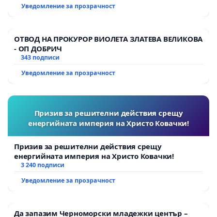
and music, he is the bass player in the band
Уведомление за прозрачност
BULL$IT, who recently released their latest video
"Life beyond" and who have topped the charts on
ZRock
radio more than once.
ОТВОД НА ПРОКУРОР ВИОЛЕТА ЗЛАТЕВА ВЕЛИКОВА
- ОП ДОБРИЧ
https://www.youtube.com/watch?v=PLKN_u4lPwg
343 подписи
The abuse of immigration detention is one of the
most cruel and personality crushing human rights
Уведомление за прозрачност
violations we witness in our work! We will not stop
fighting to change this!
Призив за решителни действия срещу
енергийната империя на Христо Ковачки!
Призив за решителни действия срещу
енергийната империя на Христо Ковачки!
3 240 подписи
Уведомление за прозрачност
Legal Aid Center "Voice in Bulgaria" and Mission
Wings Foundation Contact the author of the
petition
Да запазим Черноморски младежки център –