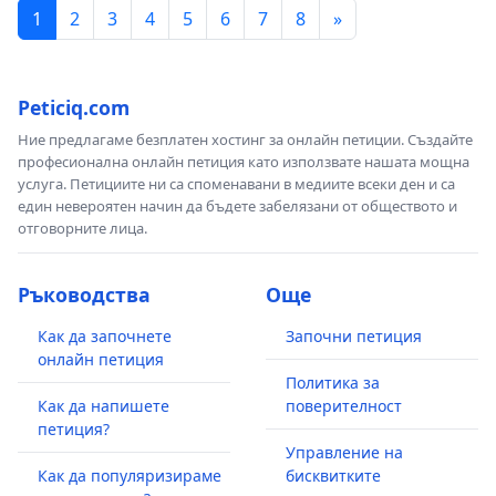
1
2
3
4
5
6
7
8
»
Peticiq.com
Ние предлагаме безплатен хостинг за онлайн петиции. Създайте
професионална онлайн петиция като използвате нашата мощна
услуга. Петициите ни са споменавани в медиите всеки ден и са
един невероятен начин да бъдете забелязани от обществото и
отговорните лица.
Ръководства
Още
Как да започнете
Започни петиция
онлайн петиция
Политика за
Как да напишете
поверителност
петиция?
Управление на
Как да популяризираме
бисквитките