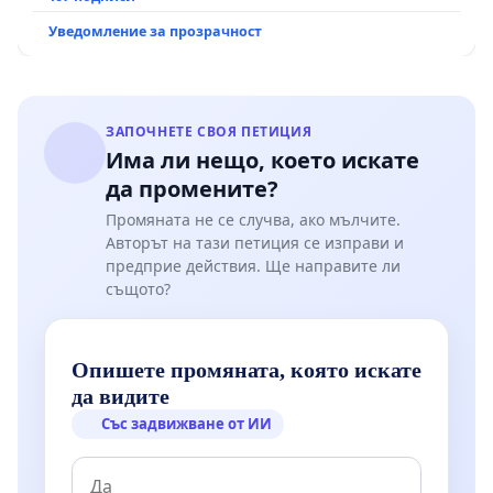
пътен възел АМ „Тракия“ - гр. Ихтиман - с.
Уведомление за прозрачност
Мирово - к.к. Момин проход
ЗАПОЧНЕТЕ СВОЯ ПЕТИЦИЯ
Има ли нещо, което искате
да промените?
Промяната не се случва, ако мълчите.
Авторът на тази петиция се изправи и
предприе действия. Ще направите ли
същото?
Опишете промяната, която искате
да видите
Със задвижване от ИИ