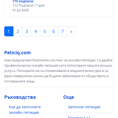
“Елаците-МЕД” АД и от държавата, че ще се
175 подписи
112 Подписи / 7 дни
изпълнят всички екологични норми!
31 Jul 2026
1
2
3
4
5
6
7
»
Peticiq.com
Ние предлагаме безплатен хостинг за онлайн петиции. Създайте
професионална онлайн петиция като използвате нашата мощна
услуга. Петициите ни са споменавани в медиите всеки ден и са
един невероятен начин да бъдете забелязани от обществото и
отговорните лица.
Ръководства
Още
Как да започнете
Започни петиция
онлайн петиция
Политика за