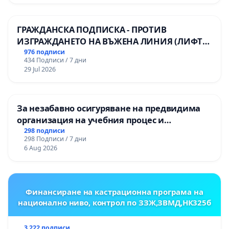
ГРАЖДАНСКА ПОДПИСКА - ПРОТИВ
ИЗГРАЖДАНЕТО НА ВЪЖЕНА ЛИНИЯ (ЛИФТ)
НА ТЕРИТОРИЯТА НА ПРИРОДНА
976 подписи
434 Подписи / 7 дни
ЗАБЕЛЕЖИТЕЛНОСТ „ХЪЛМ НА
29 Jul 2026
ОСВОБОДИТЕЛИТЕ“ (БУНАРДЖИК)
За незабавно осигуряване на предвидима
организация на учебния процес и
гарантиране на правото на равнопоставено
298 подписи
298 Подписи / 7 дни
и качествено образование на учениците от
6 Aug 2026
ОУ „Княз Александър I“ и Хуманитарна
гимназия „
Финансиране на кастрационна програма на
национално ниво, контрол по ЗЗЖ,ЗВМД,НК325б
3 222 подписи