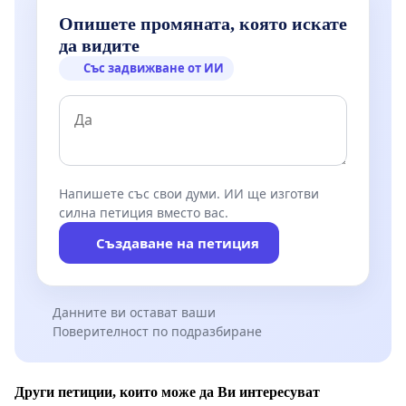
Опишете промяната, която искате
1. ✍️ ПОДПИШИ ПЕТИЦИЯТА.
Държавата
да видите
трябва да застане на страната на обществото, а
Със задвижване от ИИ
не на зависимостта.
2. СПОДЕЛИ ПЕТИЦИЯТА с всичките си
приятели:
Viber, WhatsApp, Telegram,
Messenger, Facebook, Instagram, X.
Напишете със свои думи. ИИ ще изготви
силна петиция вместо вас.
3. ПОДКРЕПИ НИ! Запиши Тик-Ток видео с
Създаване на петиция
линк към петицията.
Данните ви остават ваши
Поверителност по подразбиране
Други петиции, които може да Ви интересуват