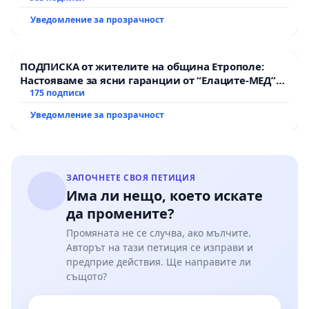
Уведомление за прозрачност
ПОДПИСКА от жителите на община Етрополе:
Настояваме за ясни гаранции от “Елаците-МЕД”
АД и от държавата, че ще се изпълнят всички
175 подписи
Нито един лев данъци не оправдава съсипаните
екологични норми!
Уведомление за прозрачност
човешки съдби, зависимите деца и разрушените
семейства.
ЗАПОЧНЕТЕ СВОЯ ПЕТИЦИЯ
Здравето и бъдещето на българското общество
Има ли нещо, което искате
и децата ни са по-важни от печалбите на
да промените?
хазартната индустрия.
Промяната не се случва, ако мълчите.
Авторът на тази петиция се изправи и
---------------
предприе действия. Ще направите ли
същото?
ВАЖНО!!!