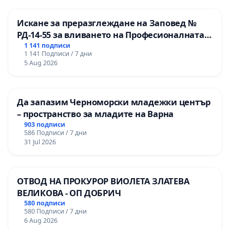
Искане за преразглеждане на Заповед №
РД-14-55 за вливането на Професионалната
гимназия по промишлени технологии в
1 141 подписи
1 141 Подписи / 7 дни
Професионалната гимназия по икономика и
5 Aug 2026
мениджмънт – гр. Пазарджик
Да запазим Черноморски младежки център
– пространство за младите на Варна
903 подписи
586 Подписи / 7 дни
31 Jul 2026
ОТВОД НА ПРОКУРОР ВИОЛЕТА ЗЛАТЕВА
ВЕЛИКОВА - ОП ДОБРИЧ
580 подписи
580 Подписи / 7 дни
6 Aug 2026