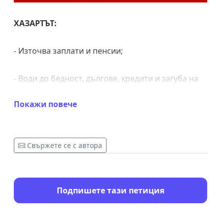
ХАЗАРТЪТ:
- Източва заплати и пенсии;
- Води до бедност, дългове, кредити и загуба на
жилища;
Покажи повече
- Разбива живота на цели семейства;
Свържете се с автора
---------------
На прицелът са децата ни!
Подпишете тази петиция