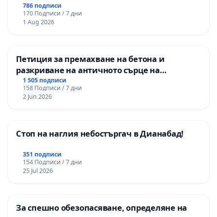
786 подписи
170 Подписи / 7 дни
1 Aug 2026
Петиция за премахване на бетона и
разкриване на античното сърце на
Могиланската могила във Враца
1 505 подписи
158 Подписи / 7 дни
2 Jun 2026
Стоп на наглия небостъргач в Дианабад!
351 подписи
154 Подписи / 7 дни
25 Jul 2026
За спешно обезопасяване, определяне на