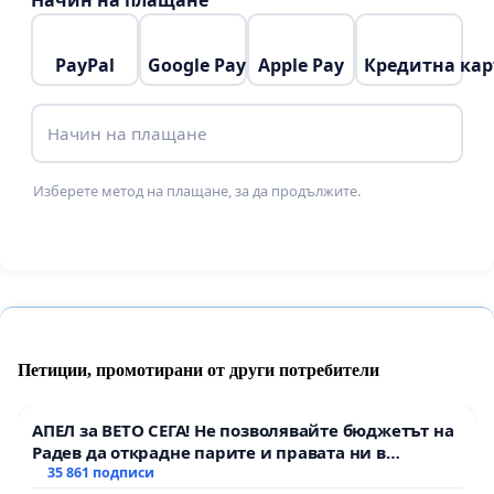
Начин на плащане
- Че рискът е „готин“. Зависимостта е игра.
Загубата е нормална.
PayPal
Google Pay
Apple Pay
Кредитна кар
---------------
Начин на плащане
Реклама на хазарт е навсякъде около нас
–
Изберете метод на плащане, за да продължите.
дори и там, където сегашния закон го забранява.
Рекламата има една цел – повече играчи,
повече зависими, повече загубени пари,
повече съсипани човешки съдби.
Петиции, промотирани от други потребители
“Отговорната игра” е мит!
Текстовете с дребен
шрифт и формалните предупреждения
не
АПЕЛ за ВЕТО СЕГА! Не позволявайте бюджетът на
Радев да открадне парите и правата ни в
работят
. Те не спират зависимостта и не
тъмното
35 861 подписи
защитават уязвимите групи.