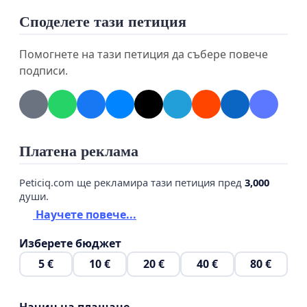
Споделете тази петиция
Помогнете на тази петиция да събере повече
подписи.
Платена реклама
- Продават им „лесни пари“, „късмет“ и „успех“.
Използват “забавен”, шарен и подвеждащ език.
Peticiq.com ще рекламира тази петиция пред
3,000
Използват любими спортисти, спортни клубове,
души.
първенства и инфлуенсъри.
Научете повече...
Изберете бюджет
- Искат децата ни да свикват с хазарта - че е
5 €
10 €
20 €
40 €
80 €
нещо нормално. Да вярват, че печалбата е
въпрос на късмет, а не на труд.