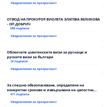
Уведомление за прозрачност
---------------
ОТВОД НА ПРОКУРОР ВИОЛЕТА ЗЛАТЕВА ВЕЛИКОВА
- ОП ДОБРИЧ
НАШЕТО ИСКАНЕ:
580 подписи
Уведомление за прозрачност
1️⃣ ПЪЛНА И БЕЗУСЛОВНА ЗАБРАНА НА
РЕКЛАМАТА НА ХАЗАРТ във всички нейни
Облекчете шенгенските визи за руснаци и
форми;
руските визи за българи
16 подписи
2️⃣ ЗАБРАНА НА СПОНСОРСТВА ОТ ХАЗАРТНИ
Уведомление за прозрачност
КОМПАНИИ В СПОРТА и събития насочени
към младежката аудитория;
За спешно обезопасяване, определяне на
конкретни срокове и извършване на цялостна
3️⃣ РЕАЛНА ДЪРЖАВНА ПОЛИТИКА ЗА
рехабилитация на републиканския път между
411 подписи
пътен възел АМ „Тракия“ - гр. Ихтиман - с.
ПРЕВЕНЦИЯ И ЛЕЧЕНИЕ от хазартна
Уведомление за прозрачност
Мирово - к.к. Момин проход
зависимост;