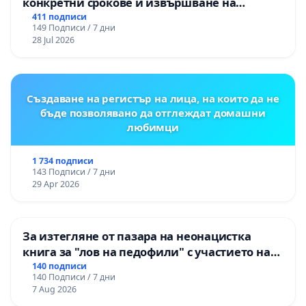
конкретни срокове и извършване на
цялостна рехабилитация на
411 подписи
149 Подписи / 7 дни
републиканския път между пътен възел АМ
28 Jul 2026
„Тракия“ - гр. Ихтиман - с. Мирово - к.к.
Момин проход
Създаване на регистър на лица, на които да не
бъде позволявано да отглеждат домашни
любимци
1 734 подписи
143 Подписи / 7 дни
29 Apr 2026
За изтегляне от пазара на неонацистка
книга за "лов на педофили" с участието на
деца
140 подписи
140 Подписи / 7 дни
7 Aug 2026