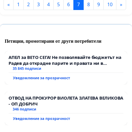
«
1
2
3
4
5
6
7
8
9
10
»
Петиции, промотирани от други потребители
АПЕЛ за ВЕТО СЕГА! Не позволявайте бюджетът на
Радев да открадне парите и правата ни в
тъмното
35 845 подписи
Уведомление за прозрачност
ОТВОД НА ПРОКУРОР ВИОЛЕТА ЗЛАТЕВА ВЕЛИКОВА
- ОП ДОБРИЧ
346 подписи
Уведомление за прозрачност