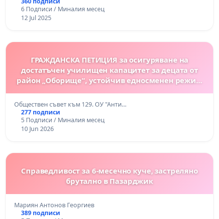
360 подписи
6 Подписи / Миналия месец
12 Jul 2025
ГРАЖДАНСКА ПЕТИЦИЯ за осигуряване на
достатъчен училищен капацитет за децата от
район „Оборище“, устойчив едносменен режим
и дългосрочно решение за училищната база на
129. ОУ “Антим I”
Обществен съвет към 129. ОУ "Анти…
277 подписи
5 Подписи / Миналия месец
10 Jun 2026
Справедливост за 6-месечно куче, застреляно
брутално в Пазарджик
Мариян Антонов Георгиев
389 подписи