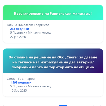
Възстановяване на Равненския манастир !
Галина Николаева Георгиева
238 подписи
5 Подписи / Миналия месец
27 Jan 2026
За отмяна на решение на Обс „Своге“ за даване
на съгласие за изграждане на два вятърни/
хибридни парка на територията на община
Своге
Стефан Грънчаров
1 593 подписи
5 Подписи / Миналия месец
15 Sep 2025