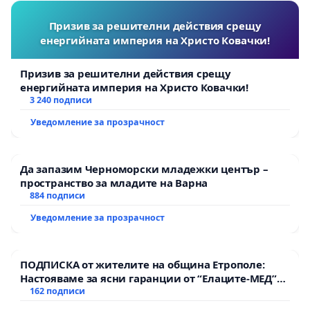
Призив за решителни действия срещу
енергийната империя на Христо Ковачки!
Призив за решителни действия срещу
енергийната империя на Христо Ковачки!
3 240 подписи
Уведомление за прозрачност
Да запазим Черноморски младежки център –
пространство за младите на Варна
884 подписи
Уведомление за прозрачност
ПОДПИСКА от жителите на община Етрополе:
Настояваме за ясни гаранции от “Елаците-МЕД”
АД и от държавата, че ще се изпълнят всички
162 подписи
екологични норми!