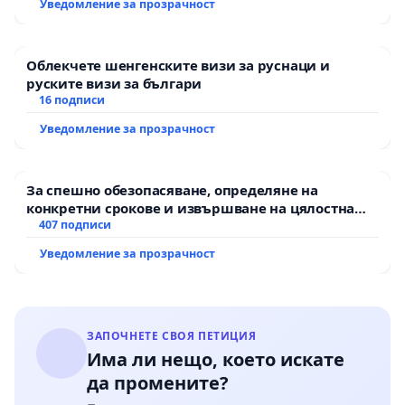
Уведомление за прозрачност
Облекчете шенгенските визи за руснаци и
руските визи за българи
16 подписи
Уведомление за прозрачност
За спешно обезопасяване, определяне на
конкретни срокове и извършване на цялостна
рехабилитация на републиканския път между
407 подписи
пътен възел АМ „Тракия“ - гр. Ихтиман - с.
Уведомление за прозрачност
Мирово - к.к. Момин проход
ЗАПОЧНЕТЕ СВОЯ ПЕТИЦИЯ
Има ли нещо, което искате
да промените?