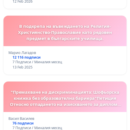
12 Feb 2026
В подкрепа на въвеждането на Религия-
Християнство-Православие като редовен
предмет в българските училища.
Марио Лагадов
12 116 подписи
7 Подписи / Миналия месец
13 Feb 2025
"Премахване на дискриминацията: Шофьорска
книжка без образователна бариера"Петиция
Относно отпадането на изискването за диплома
за завършено образование при издаване на
шофьорска книжка До: Народното
Васил Василев
76 подписи
7 Подписи / Миналия месец