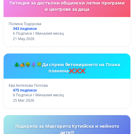
Петиция за достъпни общински летни програми
и центрове за деца
Полина Тодорова
343 подписи
6 Подписи / Миналия месец
21 May 2026
🌲🏕️🌳🪻🍀Да спрем бетонирането на Плана
планина❌❌❌
Ева Ангелова Попова
475 подписи
6 Подписи / Миналия месец
25 Mar 2026
Подкрепа за Маргарита Кутийска и нейното
дете!!!