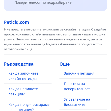
Поверителност по подразбиране
Peticiq.com
Ние предлагаме безплатен хостинг за онлайн петиции. Създайте
професионална онлайн петиция като използвате нашата мощна
услуга. Петициите ни са споменавани в медиите всеки ден и са
един невероятен начин да бъдете забелязани от обществото и
отговорните лица.
Ръководства
Още
Как да започнете
Започни петиция
онлайн петиция
Политика за
Как да напишете
поверителност
петиция?
Управление на
Как да популяризираме
бисквитките
една петиция?