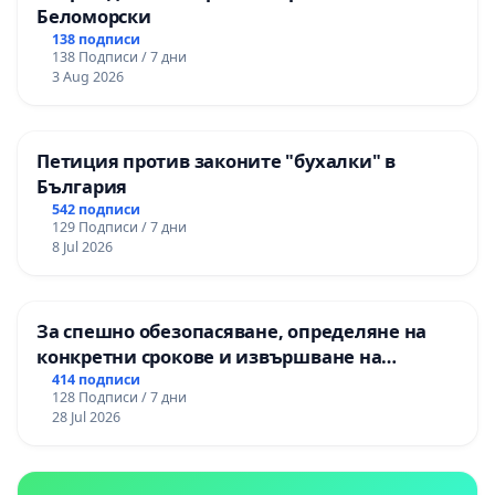
Беломорски
138 подписи
138 Подписи / 7 дни
3 Aug 2026
Петиция против законите "бухалки" в
България
542 подписи
129 Подписи / 7 дни
8 Jul 2026
За спешно обезопасяване, определяне на
конкретни срокове и извършване на
цялостна рехабилитация на
414 подписи
128 Подписи / 7 дни
републиканския път между пътен възел АМ
28 Jul 2026
„Тракия“ - гр. Ихтиман - с. Мирово - к.к.
Момин проход