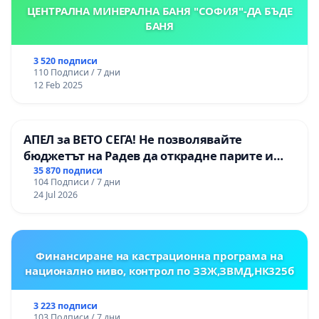
ЦЕНТРАЛНА МИНЕРАЛНА БАНЯ "СОФИЯ"-ДА БЪДЕ
БАНЯ
3 520 подписи
110 Подписи / 7 дни
12 Feb 2025
АПЕЛ за ВЕТО СЕГА! Не позволявайте
бюджетът на Радев да открадне парите и
правата ни в тъмното
35 870 подписи
104 Подписи / 7 дни
24 Jul 2026
Финансиране на кастрационна програма на
национално ниво, контрол по ЗЗЖ,ЗВМД,НК325б
3 223 подписи
103 Подписи / 7 дни