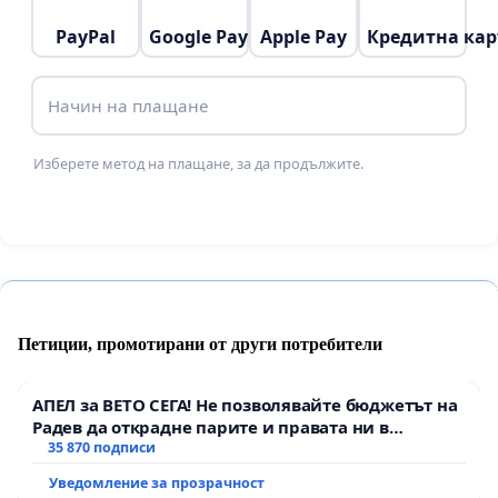
в миналото!
PayPal
Google Pay
Apple Pay
Кредитна кар
Благодаря ви от сърце!
Начин на плащане
С уважение: Боян Донев
Изберете метод на плащане, за да продължите.
Петиции, промотирани от други потребители
АПЕЛ за ВЕТО СЕГА! Не позволявайте бюджетът на
Радев да открадне парите и правата ни в
тъмното
35 870 подписи
Уведомление за прозрачност