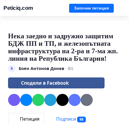
Peticiq.com
Започни петиция
Нека заедно и задружно защитим
БДЖ ПП и ТП, и железопътната
инфраструктура на 2-ра и 7-ма жп.
линия на Република България!
Боян Антонов Донев
· BG
Б
Сподели в Facebook
Петиция
Подписи
98