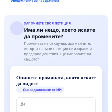
Уведомление за прозрачност
Мирово - к.к. Момин проход
ЗАПОЧНЕТЕ СВОЯ ПЕТИЦИЯ
Има ли нещо, което искате
да промените?
Промяната не се случва, ако мълчите.
Авторът на тази петиция се изправи и
предприе действия. Ще направите ли
същото?
Опишете промяната, която искате
да видите
Със задвижване от ИИ