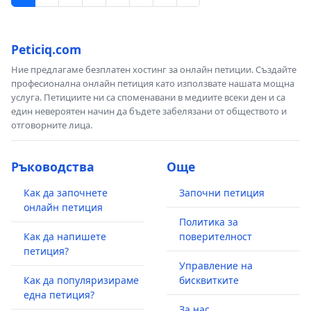
Peticiq.com
Ние предлагаме безплатен хостинг за онлайн петиции. Създайте
професионална онлайн петиция като използвате нашата мощна
услуга. Петициите ни са споменавани в медиите всеки ден и са
един невероятен начин да бъдете забелязани от обществото и
отговорните лица.
Ръководства
Още
Как да започнете
Започни петиция
онлайн петиция
Политика за
Как да напишете
поверителност
петиция?
Управление на
Как да популяризираме
бисквитките
една петиция?
За нас