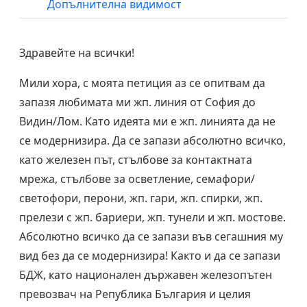
Допълнителна видимост
Здравейте на всички!
Мили хора, с моята петиция аз се опитвам да
запазя любимата ми жп. линия от София до
Видин/Лом. Като идеята ми е жп. линията да не
се модернизира. Да се запази абсолютно всичко,
като железен път, стълбове за контактната
мрежа, стълбове за осветление, семафори/
светофори, перони, жп. гари, жп. спирки, жп.
прелези с жп. бариери, жп. тунели и жп. мостове.
Абсолютно всичко да се запази във сегашния му
вид без да се модернизира! Както и да се запази
БДЖ, като национален държавен железопътен
превозвач на Република България и целия