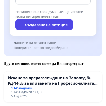
Напишете със свои думи. ИИ ще изготви
силна петиция вместо вас.
Създаване на петиция
Данните ви остават ваши
Поверителност по подразбиране
Други петиции, които може да Ви интересуват
Искане за преразглеждане на Заповед №
РД-14-55 за вливането на Професионалната
гимназия по промишлени технологии в
1 145 подписи
1 145 Подписи / 7 дни
Професионалната гимназия по икономика и
5 Aug 2026
мениджмънт – гр. Пазарджик