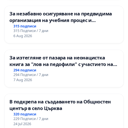
За незабавно осигуряване на предвидима
организация на учебния процес и
гарантиране на правото на равнопоставено
315 подписи
315 Подписи / 7 дни
и качествено образование на учениците от
6 Aug 2026
ОУ „Княз Александър I“ и Хуманитарна
гимназия „
За изтегляне от пазара на неонацистка
книга за "лов на педофили" с участието на
деца
294 подписи
294 Подписи / 7 дни
7 Aug 2026
В подкрепа на създаването на Общностен
център в село Църква
320 подписи
229 Подписи / 7 дни
24 Jul 2026