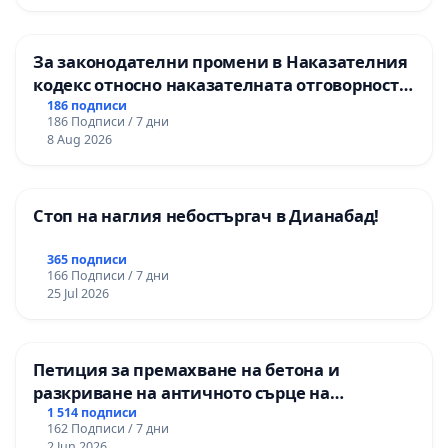
За законодателни промени в Наказателния
кодекс относно наказателната отговорност
на непълнолетните при особено тежки
186 подписи
186 Подписи / 7 дни
умишлени престъпления
8 Aug 2026
Стоп на наглия небостъргач в Дианабад!
365 подписи
166 Подписи / 7 дни
25 Jul 2026
Петиция за премахване на бетона и
разкриване на античното сърце на
Могиланската могила във Враца
1 514 подписи
162 Подписи / 7 дни
2 Jun 2026