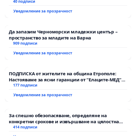
40 подписи
Уведомление за прозрачност
Да запазим Черноморски младежки център –
пространство за младите на Варна
909 подписи
Уведомление за прозрачност
ПОДПИСКА от жителите на община Етрополе:
Настояваме за ясни гаранции от “Елаците-МЕД”
АД и от държавата, че ще се изпълнят всички
177 подписи
екологични норми!
Уведомление за прозрачност
За спешно обезопасяване, определяне на
конкретни срокове и извършване на цялостна
рехабилитация на републиканския път между
414 подписи
пътен възел АМ „Тракия“ - гр. Ихтиман - с.