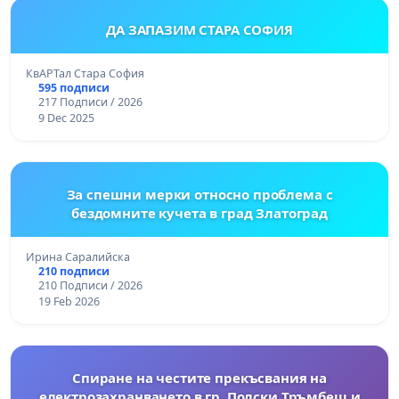
ДА ЗАПАЗИМ СТАРА СОФИЯ
КвАРТал Стара София
595 подписи
217 Подписи / 2026
9 Dec 2025
За спешни мерки относно проблема с
бездомните кучета в град Златоград
Ирина Саралийска
210 подписи
210 Подписи / 2026
19 Feb 2026
Спиране на честите прекъсвания на
електрозахранването в гр. Полски Тръмбеш и