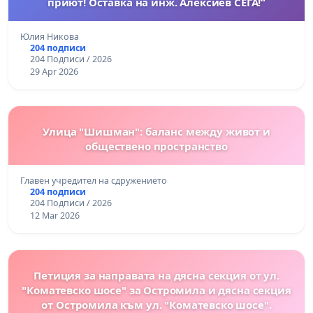
приют! Оставка на инж. Алексиев СЕГА!“
Юлия Никова
204 подписи
204 Подписи / 2026
29 Apr 2026
Улица "Шишман": баланс между живот и
обществено пространство
Главен учредител на сдружението
204 подписи
204 Подписи / 2026
12 Mar 2026
Петиция за направата на дясна секция от ул.
"Коматевско шосе" за Остромила и дясна секция
от Остромила към ул. "Коматевско шосе".