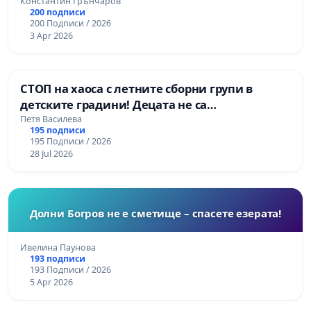
Константин Грънчаров
200 подписи
200 Подписи / 2026
3 Apr 2026
СТОП на хаоса с летните сборни групи в
детските градини! Децата не са
административни бройки!
Петя Василева
195 подписи
195 Подписи / 2026
28 Jul 2026
Долни Богров не е сметище – спасете езерата!
Ивелина Паунова
193 подписи
193 Подписи / 2026
5 Apr 2026