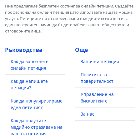
Ние предлагаме безплатен хостинг за онлайн петиции. Създайте
професионална онлайн петиция като използвате нашата мощна
услуга. Петициите ни са споменавани в медиите всеки ден и са
един невероятен начин да бъдете забелязани от обществото и
отговорните лица.
Ръководства
Още
Как да започнете
Започни петиция
онлайн петиция
Политика за
Как да напишете
поверителност
петиция?
Управление на
Как да популяризираме
бисквитките
една петиция?
За нас
Как да получите
медийно отразяване на
вашата петиция