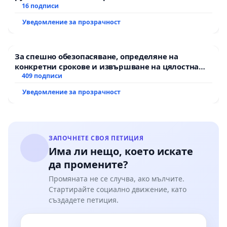
16 подписи
Уведомление за прозрачност
За спешно обезопасяване, определяне на
конкретни срокове и извършване на цялостна
рехабилитация на републиканския път между
409 подписи
пътен възел АМ „Тракия“ - гр. Ихтиман - с.
Уведомление за прозрачност
Мирово - к.к. Момин проход
ЗАПОЧНЕТЕ СВОЯ ПЕТИЦИЯ
Има ли нещо, което искате
да промените?
Промяната не се случва, ако мълчите.
Стартирайте социално движение, като
създадете петиция.