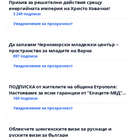
Призив за решителни действия срещу
енергийната империя на Христо Ковачки!
3 249 подписи
Уведомление за прозрачност
Да запазим Черноморски младежки център –
пространство за младите на Варна
897 подписи
Уведомление за прозрачност
ПОДПИСКА от жителите на община Етрополе:
Настояваме за ясни гаранции от “Елаците-МЕД”
АД и от държавата, че ще се изпълнят всички
169 подписи
екологични норми!
Уведомление за прозрачност
Облекчете шенгенските визи за руснаци и
руските визи за българи