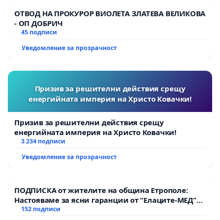
ОТВОД НА ПРОКУРОР ВИОЛЕТА ЗЛАТЕВА ВЕЛИКОВА
- ОП ДОБРИЧ
45 подписи
Уведомление за прозрачност
Призив за решителни действия срещу
енергийната империя на Христо Ковачки!
Призив за решителни действия срещу
енергийната империя на Христо Ковачки!
3 234 подписи
Уведомление за прозрачност
ПОДПИСКА от жителите на община Етрополе:
Настояваме за ясни гаранции от “Елаците-МЕД”
АД и от държавата, че ще се изпълнят всички
152 подписи
екологични норми!