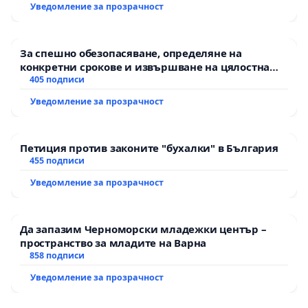
Уведомление за прозрачност
За спешно обезопасяване, определяне на
конкретни срокове и извършване на цялостна
рехабилитация на републиканския път между
405 подписи
пътен възел АМ „Тракия“ - гр. Ихтиман - с.
Уведомление за прозрачност
Мирово - к.к. Момин проход
Петиция против законите "бухалки" в България
455 подписи
Уведомление за прозрачност
Да запазим Черноморски младежки център –
пространство за младите на Варна
858 подписи
Уведомление за прозрачност