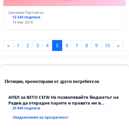
Циклама Партовска
12 244 подписи
16 Mar 2018
«
1
2
3
4
5
6
7
8
9
10
»
Петиции, промотирани от други потребители
АПЕЛ за ВЕТО СЕГА! Не позволявайте бюджетът на
Радев да открадне парите и правата ни в
тъмното
35 840 подписи
Уведомление за прозрачност