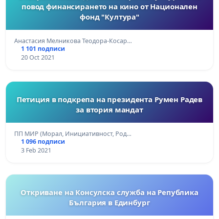
повод финансирането на кино от Национален
фонд "Култура"
Анастасия Мелникова Теодора-Косар…
1 101 подписи
20 Oct 2021
Петиция в подкрепа на президента Румен Радев
за втория мандат
ПП МИР (Морал, Инициативност, Род…
1 096 подписи
3 Feb 2021
Откриване на Консулска служба на Република
България в Единбург