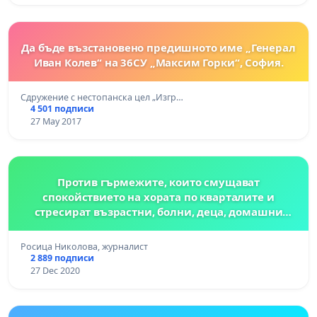
Да бъде възстановено предишното име „Генерал
Иван Колев“ на 36СУ „Максим Горки“, София.
Сдружение с нестопанска цел „Изгр…
4 501 подписи
27 May 2017
Против гърмежите, които смущават
спокойствието на хората по кварталите и
стресират възрастни, болни, деца, домашни
любимци, птички и всякакви живи същества
Росица Николова, журналист
2 889 подписи
27 Dec 2020