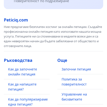
Поверителност по подразбиране
Peticiq.com
Ние предлагаме безплатен хостинг за онлайн петиции. Създайте
професионална онлайн петиция като използвате нашата мощна
услуга. Петициите ни са споменавани в медиите всеки ден и са
един невероятен начин да бъдете забелязани от обществото и
отговорните лица.
Ръководства
Още
Как да започнете
Започни петиция
онлайн петиция
Политика за
Как да напишете
поверителност
петиция?
Управление на
Как да популяризираме
бисквитките
една петиция?