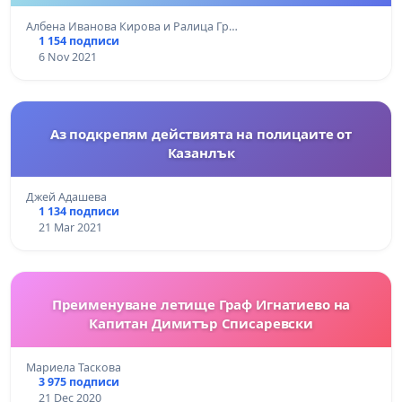
Албена Иванова Кирова и Ралица Гр…
1 154 подписи
6 Nov 2021
Аз подкрепям действията на полицаите от
Казанлък
Джей Адашева
1 134 подписи
21 Mar 2021
Преименуване летище Граф Игнатиево на
Капитан Димитър Списаревски
Мариела Таскова
3 975 подписи
21 Dec 2020