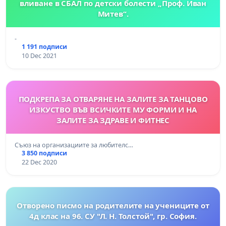
вливане в СБАЛ по детски болести „Проф. Иван
Митев“.
-
1 191 подписи
10 Dec 2021
ПОДКРЕПА ЗА ОТВАРЯНЕ НА ЗАЛИТЕ ЗА ТАНЦОВО
ИЗКУСТВО ВЪВ ВСИЧКИТЕ МУ ФОРМИ И НА
ЗАЛИТЕ ЗА ЗДРАВЕ И ФИТНЕС
Съюз на организациите за любителс…
3 850 подписи
22 Dec 2020
Отворено писмо на родителите на учениците от
4д клас на 96. СУ "Л. Н. Толстой", гр. София.