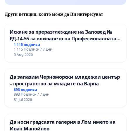
Други петиции, които може да Ви интересуват
Искане за преразглеждане на Заповед №
РД-14-55 за вливането на Професионалната
гимназия по промишлени технологии в
1 115 подписи
1 115 Подписи / 7 дни
Професионалната гимназия по икономика и
5 Aug 2026
мениджмънт – гр. Пазарджик
Да запазим Черноморски младежки център
– пространство за младите на Варна
893 подписи
893 Подписи / 7 дни
31 Jul 2026
Да носи градската галерия в Лом името на
Иван Манойлов