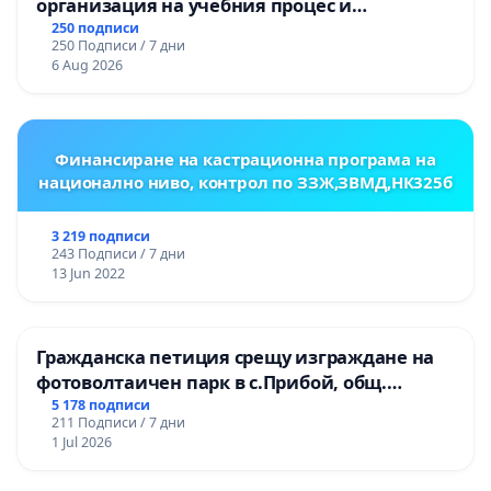
организация на учебния процес и
гарантиране на правото на равнопоставено
250 подписи
250 Подписи / 7 дни
и качествено образование на учениците от
6 Aug 2026
ОУ „Княз Александър I“ и Хуманитарна
гимназия „
Финансиране на кастрационна програма на
национално ниво, контрол по ЗЗЖ,ЗВМД,НК325б
3 219 подписи
243 Подписи / 7 дни
13 Jun 2022
Гражданска петиция срещу изграждане на
фотоволтаичен парк в с.Прибой, общ.
Радомир
5 178 подписи
211 Подписи / 7 дни
1 Jul 2026