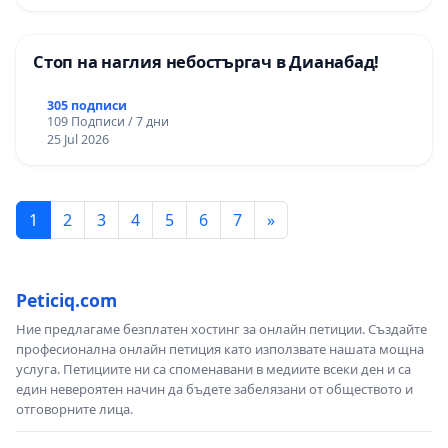
Стоп на наглия небостъргач в Дианабад!
305 подписи
109 Подписи / 7 дни
25 Jul 2026
1
2
3
4
5
6
7
»
Peticiq.com
Ние предлагаме безплатен хостинг за онлайн петиции. Създайте
професионална онлайн петиция като използвате нашата мощна
услуга. Петициите ни са споменавани в медиите всеки ден и са
един невероятен начин да бъдете забелязани от обществото и
отговорните лица.