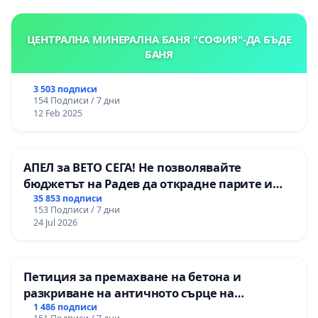
Момин проход
ЦЕНТРАЛНА МИНЕРАЛНА БАНЯ "СОФИЯ"-ДА БЪДЕ
БАНЯ
3 503 подписи
154 Подписи / 7 дни
12 Feb 2025
АПЕЛ за ВЕТО СЕГА! Не позволявайте
бюджетът на Радев да открадне парите и
правата ни в тъмното
35 853 подписи
153 Подписи / 7 дни
24 Jul 2026
Петиция за премахване на бетона и
разкриване на античното сърце на
Могиланската могила във Враца
1 486 подписи