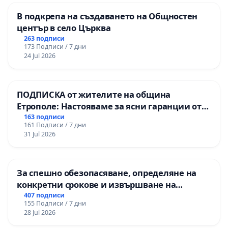
В подкрепа на създаването на Общностен
център в село Църква
263 подписи
173 Подписи / 7 дни
24 Jul 2026
ПОДПИСКА от жителите на община
Етрополе: Настояваме за ясни гаранции от
“Елаците-МЕД” АД и от държавата, че ще се
163 подписи
161 Подписи / 7 дни
изпълнят всички екологични норми!
31 Jul 2026
За спешно обезопасяване, определяне на
конкретни срокове и извършване на
цялостна рехабилитация на
407 подписи
155 Подписи / 7 дни
републиканския път между пътен възел АМ
28 Jul 2026
„Тракия“ - гр. Ихтиман - с. Мирово - к.к.