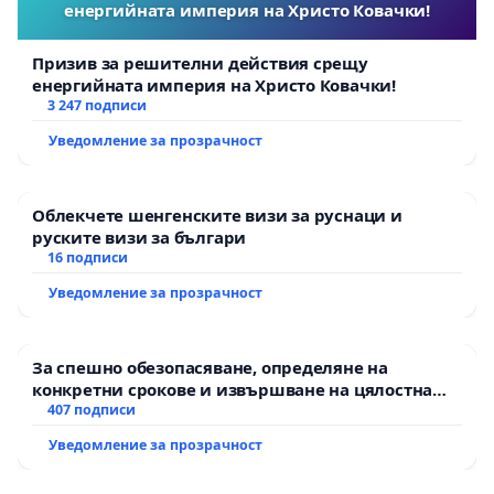
енергийната империя на Христо Ковачки!
Призив за решителни действия срещу
енергийната империя на Христо Ковачки!
3 247 подписи
Уведомление за прозрачност
Облекчете шенгенските визи за руснаци и
руските визи за българи
16 подписи
Уведомление за прозрачност
За спешно обезопасяване, определяне на
конкретни срокове и извършване на цялостна
рехабилитация на републиканския път между
407 подписи
пътен възел АМ „Тракия“ - гр. Ихтиман - с.
Уведомление за прозрачност
Мирово - к.к. Момин проход