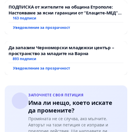
ПОДПИСКА от жителите на община Етрополе:
Настояваме за ясни гаранции от “Елаците-МЕД”
АД и от държавата, че ще се изпълнят всички
163 подписи
екологични норми!
Уведомление за прозрачност
Да запазим Черноморски младежки център –
пространство за младите на Варна
893 подписи
Уведомление за прозрачност
ЗАПОЧНЕТЕ СВОЯ ПЕТИЦИЯ
Има ли нещо, което искате
да промените?
Промяната не се случва, ако мълчите.
Авторът на тази петиция се изправи и
предприе действия. Ще направите ли