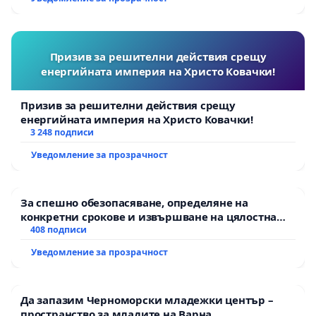
Призив за решителни действия срещу
енергийната империя на Христо Ковачки!
Призив за решителни действия срещу
енергийната империя на Христо Ковачки!
3 248 подписи
Уведомление за прозрачност
За спешно обезопасяване, определяне на
конкретни срокове и извършване на цялостна
рехабилитация на републиканския път между
408 подписи
пътен възел АМ „Тракия“ - гр. Ихтиман - с.
Уведомление за прозрачност
Мирово - к.к. Момин проход
Да запазим Черноморски младежки център –
пространство за младите на Варна