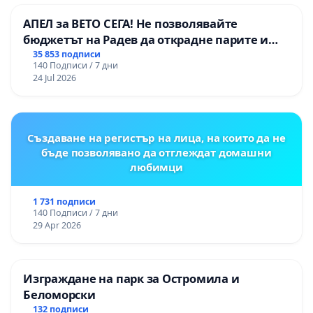
АПЕЛ за ВЕТО СЕГА! Не позволявайте
бюджетът на Радев да открадне парите и
правата ни в тъмното
35 853 подписи
140 Подписи / 7 дни
24 Jul 2026
Създаване на регистър на лица, на които да не
бъде позволявано да отглеждат домашни
любимци
1 731 подписи
140 Подписи / 7 дни
29 Apr 2026
Изграждане на парк за Остромила и
Беломорски
132 подписи