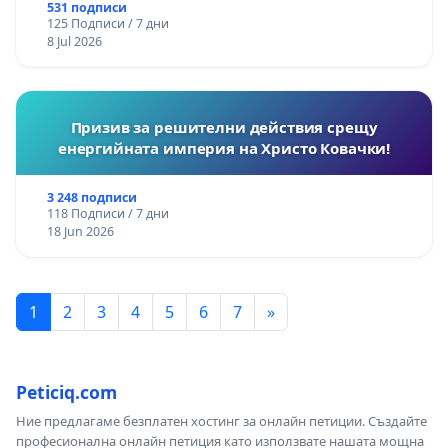
531 подписи
125 Подписи / 7 дни
8 Jul 2026
Призив за решителни действия срещу
енергийната империя на Христо Ковачки!
3 248 подписи
118 Подписи / 7 дни
18 Jun 2026
1
2
3
4
5
6
7
»
Peticiq.com
Ние предлагаме безплатен хостинг за онлайн петиции. Създайте
професионална онлайн петиция като използвате нашата мощна