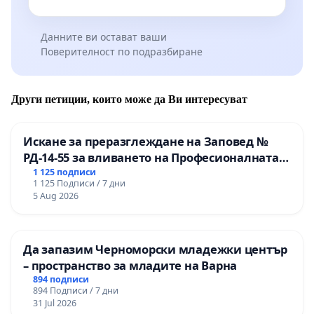
Данните ви остават ваши
Поверителност по подразбиране
Други петиции, които може да Ви интересуват
Искане за преразглеждане на Заповед №
РД-14-55 за вливането на Професионалната
гимназия по промишлени технологии в
1 125 подписи
1 125 Подписи / 7 дни
Професионалната гимназия по икономика и
5 Aug 2026
мениджмънт – гр. Пазарджик
Да запазим Черноморски младежки център
– пространство за младите на Варна
894 подписи
894 Подписи / 7 дни
31 Jul 2026