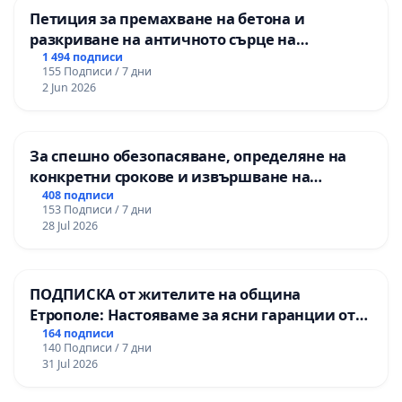
Петиция за премахване на бетона и
разкриване на античното сърце на
Могиланската могила във Враца
1 494 подписи
155 Подписи / 7 дни
2 Jun 2026
За спешно обезопасяване, определяне на
конкретни срокове и извършване на
цялостна рехабилитация на
408 подписи
153 Подписи / 7 дни
републиканския път между пътен възел АМ
28 Jul 2026
„Тракия“ - гр. Ихтиман - с. Мирово - к.к.
Момин проход
ПОДПИСКА от жителите на община
Етрополе: Настояваме за ясни гаранции от
“Елаците-МЕД” АД и от държавата, че ще се
164 подписи
140 Подписи / 7 дни
изпълнят всички екологични норми!
31 Jul 2026