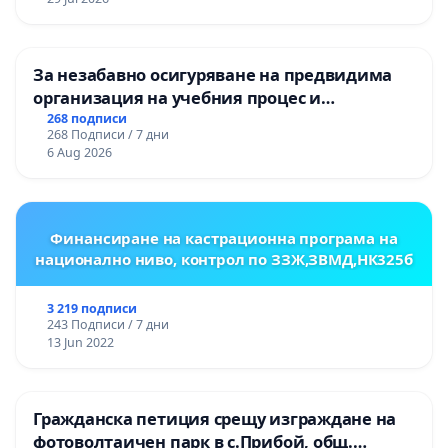
ОСВОБОДИТЕЛИТЕ“ (БУНАРДЖИК)
За незабавно осигуряване на предвидима
организация на учебния процес и
гарантиране на правото на равнопоставено
268 подписи
268 Подписи / 7 дни
и качествено образование на учениците от
6 Aug 2026
ОУ „Княз Александър I“ и Хуманитарна
гимназия „
Финансиране на кастрационна програма на
национално ниво, контрол по ЗЗЖ,ЗВМД,НК325б
3 219 подписи
243 Подписи / 7 дни
13 Jun 2022
Гражданска петиция срещу изграждане на
фотоволтаичен парк в с.Прибой, общ.