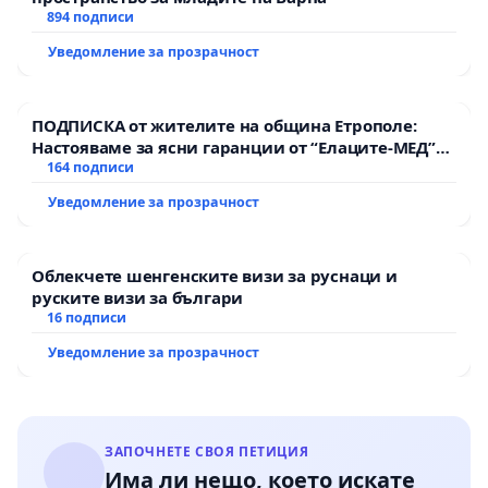
894 подписи
Уведомление за прозрачност
ПОДПИСКА от жителите на община Етрополе:
Настояваме за ясни гаранции от “Елаците-МЕД”
АД и от държавата, че ще се изпълнят всички
164 подписи
екологични норми!
Уведомление за прозрачност
Облекчете шенгенските визи за руснаци и
руските визи за българи
16 подписи
Уведомление за прозрачност
ЗАПОЧНЕТЕ СВОЯ ПЕТИЦИЯ
Има ли нещо, което искате