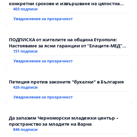
конкретни срокове и извършване на цялостна
рехабилитация на републиканския път между
403 подписи
пътен възел АМ „Тракия“ - гр. Ихтиман - с.
Уведомление за прозрачност
Мирово - к.к. Момин проход
ПОДПИСКА от жителите на община Етрополе:
Настояваме за ясни гаранции от “Елаците-МЕД”
АД и от държавата, че ще се изпълнят всички
151 подписи
екологични норми!
Уведомление за прозрачност
Петиция против законите "бухалки" в България
426 подписи
Уведомление за прозрачност
Да запазим Черноморски младежки център –
пространство за младите на Варна
846 подписи