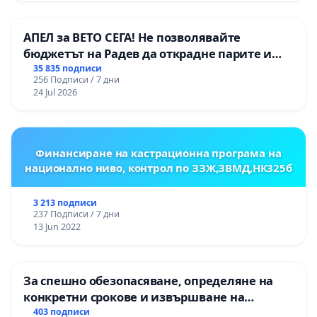
АПЕЛ за ВЕТО СЕГА! Не позволявайте
бюджетът на Радев да открадне парите и
правата ни в тъмното
35 835 подписи
256 Подписи / 7 дни
24 Jul 2026
Финансиране на кастрационна програма на
национално ниво, контрол по ЗЗЖ,ЗВМД,НК325б
3 213 подписи
237 Подписи / 7 дни
13 Jun 2022
За спешно обезопасяване, определяне на
конкретни срокове и извършване на
цялостна рехабилитация на
403 подписи