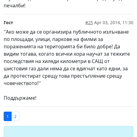
печалби!
Гост
#25
Apr 03, 2014, 11:30
''Ако може да се организира публичното излъчване
по площади, улици, паркове на филми за
пораженията на територията би било добре! Да
видим тогава, когато всички хора научат за тежките
последствия на хиляди километри в САЩ от
шистовия газ дали няма да се вдигнат като едни, за
да протестират срещу това престъпление срещу
човечеството!''
Поддържаме!
1
2