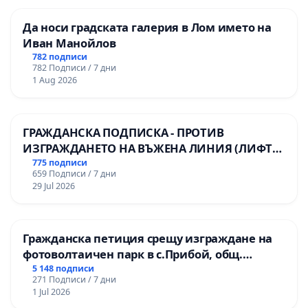
Да носи градската галерия в Лом името на
Иван Манойлов
782 подписи
782 Подписи / 7 дни
1 Aug 2026
ГРАЖДАНСКА ПОДПИСКА - ПРОТИВ
ИЗГРАЖДАНЕТО НА ВЪЖЕНА ЛИНИЯ (ЛИФТ)
НА ТЕРИТОРИЯТА НА ПРИРОДНА
775 подписи
659 Подписи / 7 дни
ЗАБЕЛЕЖИТЕЛНОСТ „ХЪЛМ НА
29 Jul 2026
ОСВОБОДИТЕЛИТЕ“ (БУНАРДЖИК)
Гражданска петиция срещу изграждане на
фотоволтаичен парк в с.Прибой, общ.
Радомир
5 148 подписи
271 Подписи / 7 дни
1 Jul 2026