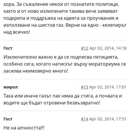
хора. За съжаление някои от познатите политици,
както и от ново излюпените такива вече заявяват
подкрепа и поддръжка на идеята за проучвания и
използване на шистов газ. Верни на едно - келепирът
над всичко!
Гост
#12
Apr 02, 2014, 14:18
Изключително важно е да се подписва петицията,
особено сега, когато натискът върху мораториума се
засилва неимоверно много!
мирол
#13
Apr 02, 2014, 17:01
Така или иначе газът пак няма да стига, а почвата и
водите ще бъдат отровени безвъзвратно!
Гост
#14
Apr 02, 2014, 17:51
Не на алчността!!!