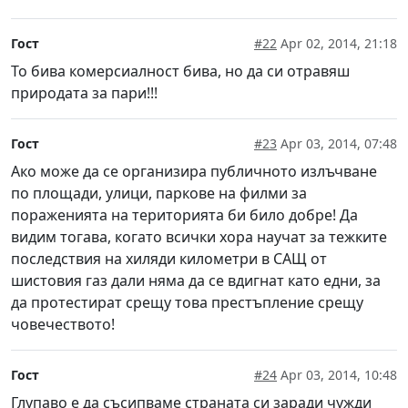
Гост
#22
Apr 02, 2014, 21:18
То бива комерсиалност бива, но да си отравяш
природата за пари!!!
Гост
#23
Apr 03, 2014, 07:48
Ако може да се организира публичното излъчване
по площади, улици, паркове на филми за
пораженията на територията би било добре! Да
видим тогава, когато всички хора научат за тежките
последствия на хиляди километри в САЩ от
шистовия газ дали няма да се вдигнат като едни, за
да протестират срещу това престъпление срещу
човечеството!
Гост
#24
Apr 03, 2014, 10:48
Глупаво е да съсипваме страната си заради чужди