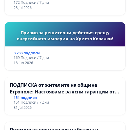
172 Подписи / 7 дни
републиканския път между пътен възел АМ
28 Jul 2026
„Тракия“ - гр. Ихтиман - с. Мирово - к.к.
Момин проход
Призив за решителни действия срещу
енергийната империя на Христо Ковачки!
3 233 подписи
169 Подписи / 7 дни
18 Jun 2026
ПОДПИСКА от жителите на община
Етрополе: Настояваме за ясни гаранции от
“Елаците-МЕД” АД и от държавата, че ще се
151 подписи
151 Подписи / 7 дни
изпълнят всички екологични норми!
31 Jul 2026
Петиция за премахване на бетона и