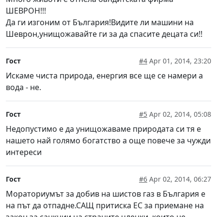
ШЕВРОН!!!
Да ги изгоним от България!Видите ли машини на
Шеврон,унищожавайте ги за да спасите децата си!!
Гост
#4
Apr 01, 2014, 23:20
Искаме чиста природа, енергия все ще се намери а
вода - не.
Гост
#5
Apr 02, 2014, 05:08
Недопустимо е да унищожаваме природата си тя е
нашето най голямо богатство а още повече за чужди
интереси
Гост
#6
Apr 02, 2014, 06:27
Мораториумът за добив на шистов газ в България е
на път да отпадне.САЩ притиска ЕС за приемане на
закон за санкции на страните членки, които не