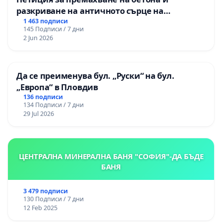
разкриване на античното сърце на
Могиланската могила във Враца
1 463 подписи
145 Подписи / 7 дни
2 Jun 2026
Да се преименува бул. „Руски“ на бул.
„Европа“ в Пловдив
136 подписи
134 Подписи / 7 дни
29 Jul 2026
ЦЕНТРАЛНА МИНЕРАЛНА БАНЯ "СОФИЯ"-ДА БЪДЕ
БАНЯ
3 479 подписи
130 Подписи / 7 дни
12 Feb 2025