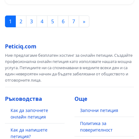
1
2
3
4
5
6
7
»
Peticiq.com
Ние предлагаме безплатен хостинг за онлайн петиции. Създайте
професионална онлайн петиция като използвате нашата мощна
услуга. Петициите ни са споменавани в медиите всеки ден и са
един невероятен начин да бъдете забелязани от обществото и
отговорните лица.
Ръководства
Още
Как да започнете
Започни петиция
онлайн петиция
Политика за
Как да напишете
поверителност
петиция?