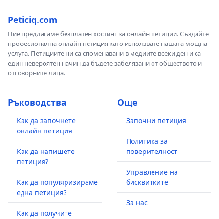
Peticiq.com
Ние предлагаме безплатен хостинг за онлайн петиции. Създайте
професионална онлайн петиция като използвате нашата мощна
услуга. Петициите ни са споменавани в медиите всеки ден и са
един невероятен начин да бъдете забелязани от обществото и
отговорните лица.
Ръководства
Още
Как да започнете
Започни петиция
онлайн петиция
Политика за
Как да напишете
поверителност
петиция?
Управление на
Как да популяризираме
бисквитките
една петиция?
За нас
Как да получите