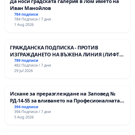
Да носи градската галерия в Лом името на
Иван Манойлов
784 подписи
784 Подписи / 7 дни
1 Aug 2026
ГРАЖДАНСКА ПОДПИСКА - ПРОТИВ
ИЗГРАЖДАНЕТО НА ВЪЖЕНА ЛИНИЯ (ЛИФТ)
НА ТЕРИТОРИЯТА НА ПРИРОДНА
789 подписи
482 Подписи / 7 дни
ЗАБЕЛЕЖИТЕЛНОСТ „ХЪЛМ НА
29 Jul 2026
ОСВОБОДИТЕЛИТЕ“ (БУНАРДЖИК)
Искане за преразглеждане на Заповед №
РД-14-55 за вливането на Професионалната
гимназия по промишлени технологии в
394 подписи
394 Подписи / 7 дни
Професионалната гимназия по икономика и
5 Aug 2026
мениджмънт – гр. Пазарджик