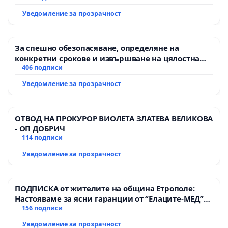
Уведомление за прозрачност
За спешно обезопасяване, определяне на
конкретни срокове и извършване на цялостна
рехабилитация на републиканския път между
406 подписи
пътен възел АМ „Тракия“ - гр. Ихтиман - с.
Уведомление за прозрачност
Мирово - к.к. Момин проход
ОТВОД НА ПРОКУРОР ВИОЛЕТА ЗЛАТЕВА ВЕЛИКОВА
- ОП ДОБРИЧ
114 подписи
Уведомление за прозрачност
ПОДПИСКА от жителите на община Етрополе:
Настояваме за ясни гаранции от “Елаците-МЕД”
АД и от държавата, че ще се изпълнят всички
156 подписи
екологични норми!
Уведомление за прозрачност