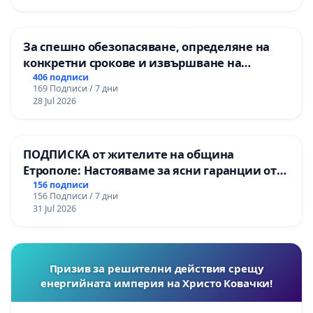
За спешно обезопасяване, определяне на
конкретни срокове и извършване на
цялостна рехабилитация на
406 подписи
169 Подписи / 7 дни
републиканския път между пътен възел АМ
28 Jul 2026
„Тракия“ - гр. Ихтиман - с. Мирово - к.к.
Момин проход
ПОДПИСКА от жителите на община
Етрополе: Настояваме за ясни гаранции от
“Елаците-МЕД” АД и от държавата, че ще се
156 подписи
156 Подписи / 7 дни
изпълнят всички екологични норми!
31 Jul 2026
Призив за решителни действия срещу
енергийната империя на Христо Ковачки!