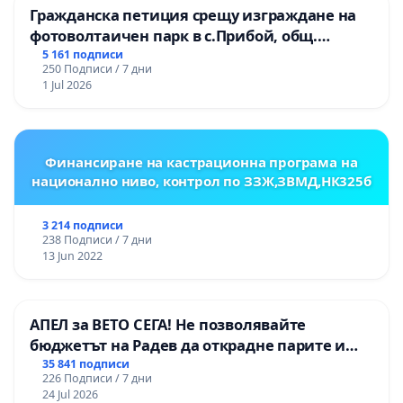
Гражданска петиция срещу изграждане на
фотоволтаичен парк в с.Прибой, общ.
Радомир
5 161 подписи
250 Подписи / 7 дни
1 Jul 2026
Финансиране на кастрационна програма на
национално ниво, контрол по ЗЗЖ,ЗВМД,НК325б
3 214 подписи
238 Подписи / 7 дни
13 Jun 2022
АПЕЛ за ВЕТО СЕГА! Не позволявайте
бюджетът на Радев да открадне парите и
правата ни в тъмното
35 841 подписи
226 Подписи / 7 дни
24 Jul 2026