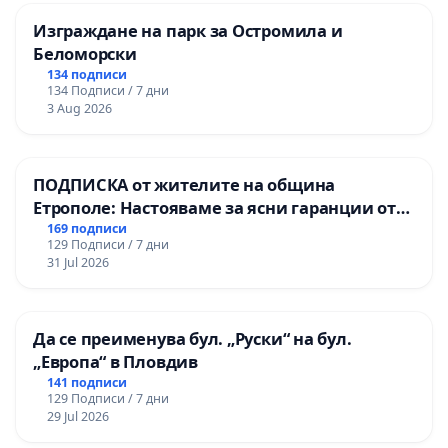
Изграждане на парк за Остромила и
Беломорски
134 подписи
134 Подписи / 7 дни
3 Aug 2026
ПОДПИСКА от жителите на община
Етрополе: Настояваме за ясни гаранции от
“Елаците-МЕД” АД и от държавата, че ще се
169 подписи
129 Подписи / 7 дни
изпълнят всички екологични норми!
31 Jul 2026
Да се преименува бул. „Руски“ на бул.
„Европа“ в Пловдив
141 подписи
129 Подписи / 7 дни
29 Jul 2026