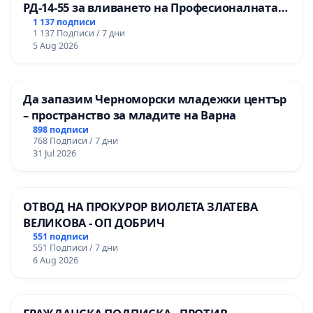
РД-14-55 за вливането на Професионалната
гимназия по промишлени технологии в
1 137 подписи
1 137 Подписи / 7 дни
Професионалната гимназия по икономика и
5 Aug 2026
мениджмънт – гр. Пазарджик
Да запазим Черноморски младежки център
– пространство за младите на Варна
898 подписи
768 Подписи / 7 дни
31 Jul 2026
ОТВОД НА ПРОКУРОР ВИОЛЕТА ЗЛАТЕВА
ВЕЛИКОВА - ОП ДОБРИЧ
551 подписи
551 Подписи / 7 дни
6 Aug 2026