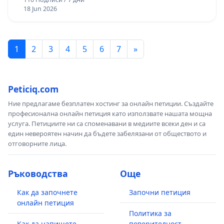
18 Jun 2026
1
2
3
4
5
6
7
»
Peticiq.com
Ние предлагаме безплатен хостинг за онлайн петиции. Създайте
професионална онлайн петиция като използвате нашата мощна
услуга. Петициите ни са споменавани в медиите всеки ден и са
един невероятен начин да бъдете забелязани от обществото и
отговорните лица.
Ръководства
Още
Как да започнете
Започни петиция
онлайн петиция
Политика за
Как да напишете
поверителност