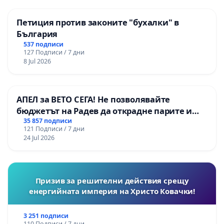
Петиция против законите "бухалки" в
България
537 подписи
127 Подписи / 7 дни
8 Jul 2026
АПЕЛ за ВЕТО СЕГА! Не позволявайте
бюджетът на Радев да открадне парите и
правата ни в тъмното
35 857 подписи
121 Подписи / 7 дни
24 Jul 2026
Призив за решителни действия срещу
енергийната империя на Христо Ковачки!
3 251 подписи
110 Подписи / 7 дни