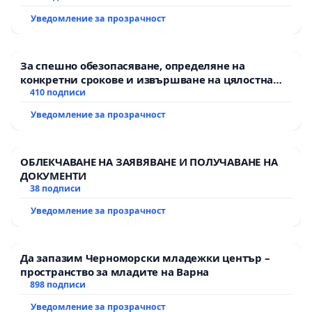
Уведомление за прозрачност
За спешно обезопасяване, определяне на
конкретни срокове и извършване на цялостна
рехабилитация на републиканския път между
410 подписи
пътен възел АМ „Тракия“ - гр. Ихтиман - с.
Уведомление за прозрачност
Мирово - к.к. Момин проход
ОБЛЕКЧАВАНЕ НА ЗАЯВЯВАНЕ И ПОЛУЧАВАНЕ НА
ДОКУМЕНТИ
38 подписи
Уведомление за прозрачност
Да запазим Черноморски младежки център –
пространство за младите на Варна
898 подписи
Уведомление за прозрачност