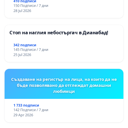
цялостна рехабилитация на
410 подписи
150 Подписи / 7 дни
републиканския път между пътен възел АМ
28 Jul 2026
„Тракия“ - гр. Ихтиман - с. Мирово - к.к.
Момин проход
Стоп на наглия небостъргач в Дианабад!
342 подписи
145 Подписи / 7 дни
25 Jul 2026
Създаване на регистър на лица, на които да не
бъде позволявано да отглеждат домашни
любимци
1 733 подписи
142 Подписи / 7 дни
29 Apr 2026