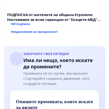
ПОДПИСКА от жителите на община Етрополе:
Настояваме за ясни гаранции от “Елаците-МЕД”
АД и от държавата, че ще се изпълнят всички
169 подписи
екологични норми!
Уведомление за прозрачност
ЗАПОЧНЕТЕ СВОЯ ПЕТИЦИЯ
Има ли нещо, което искате
да промените?
Промяната не се случва, ако мълчите.
Стартирайте социално движение, като
създадете петиция.
Опишете промяната, която искате
да видите