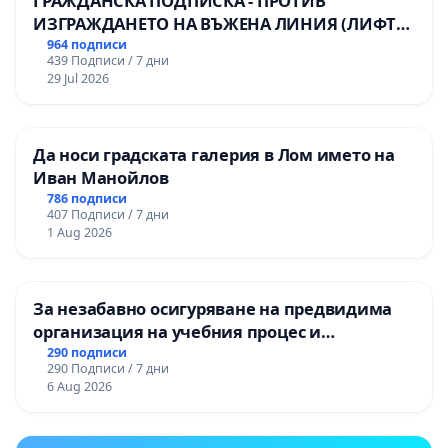
ГРАЖДАНСКА ПОДПИСКА - ПРОТИВ
ИЗГРАЖДАНЕТО НА ВЪЖЕНА ЛИНИЯ (ЛИФТ)
НА ТЕРИТОРИЯТА НА ПРИРОДНА
964 подписи
439 Подписи / 7 дни
ЗАБЕЛЕЖИТЕЛНОСТ „ХЪЛМ НА
29 Jul 2026
ОСВОБОДИТЕЛИТЕ“ (БУНАРДЖИК)
Да носи градската галерия в Лом името на
Иван Манойлов
786 подписи
407 Подписи / 7 дни
1 Aug 2026
За незабавно осигуряване на предвидима
организация на учебния процес и
гарантиране на правото на равнопоставено
290 подписи
290 Подписи / 7 дни
и качествено образование на учениците от
6 Aug 2026
ОУ „Княз Александър I“ и Хуманитарна
гимназия „