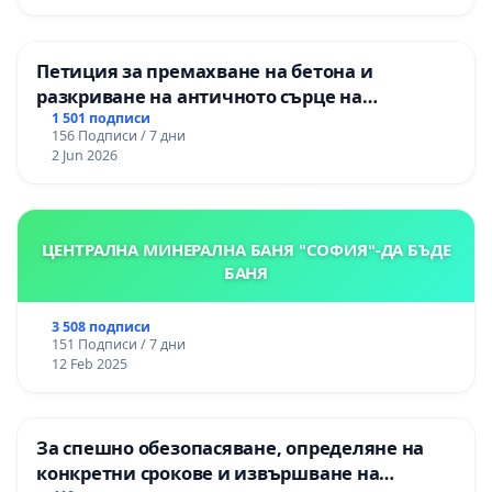
Петиция за премахване на бетона и
разкриване на античното сърце на
Могиланската могила във Враца
1 501 подписи
156 Подписи / 7 дни
2 Jun 2026
ЦЕНТРАЛНА МИНЕРАЛНА БАНЯ "СОФИЯ"-ДА БЪДЕ
БАНЯ
3 508 подписи
151 Подписи / 7 дни
12 Feb 2025
За спешно обезопасяване, определяне на
конкретни срокове и извършване на