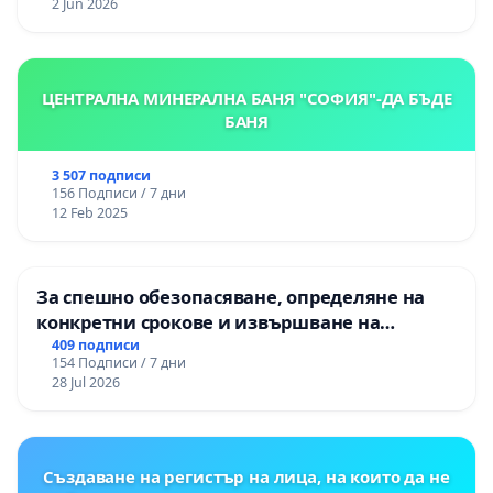
2 Jun 2026
ЦЕНТРАЛНА МИНЕРАЛНА БАНЯ "СОФИЯ"-ДА БЪДЕ
БАНЯ
3 507 подписи
156 Подписи / 7 дни
12 Feb 2025
За спешно обезопасяване, определяне на
конкретни срокове и извършване на
цялостна рехабилитация на
409 подписи
154 Подписи / 7 дни
републиканския път между пътен възел АМ
28 Jul 2026
„Тракия“ - гр. Ихтиман - с. Мирово - к.к.
Момин проход
Създаване на регистър на лица, на които да не