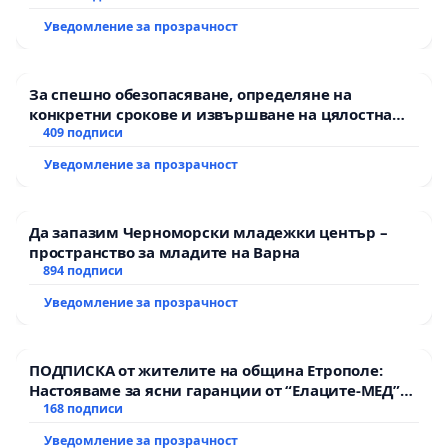
Уведомление за прозрачност
За спешно обезопасяване, определяне на
конкретни срокове и извършване на цялостна
рехабилитация на републиканския път между
409 подписи
пътен възел АМ „Тракия“ - гр. Ихтиман - с.
Уведомление за прозрачност
Мирово - к.к. Момин проход
Да запазим Черноморски младежки център –
пространство за младите на Варна
894 подписи
Уведомление за прозрачност
ПОДПИСКА от жителите на община Етрополе:
Настояваме за ясни гаранции от “Елаците-МЕД”
АД и от държавата, че ще се изпълнят всички
168 подписи
екологични норми!
Уведомление за прозрачност