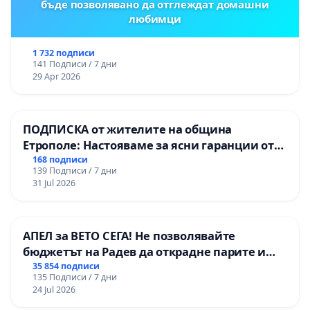
бъде позволявано да отглеждат домашни
любимци
1 732 подписи
141 Подписи / 7 дни
29 Apr 2026
ПОДПИСКА от жителите на община
Етрополе: Настояваме за ясни гаранции от
“Елаците-МЕД” АД и от държавата, че ще се
168 подписи
139 Подписи / 7 дни
изпълнят всички екологични норми!
31 Jul 2026
АПЕЛ за ВЕТО СЕГА! Не позволявайте
бюджетът на Радев да открадне парите и
правата ни в тъмното
35 854 подписи
135 Подписи / 7 дни
24 Jul 2026