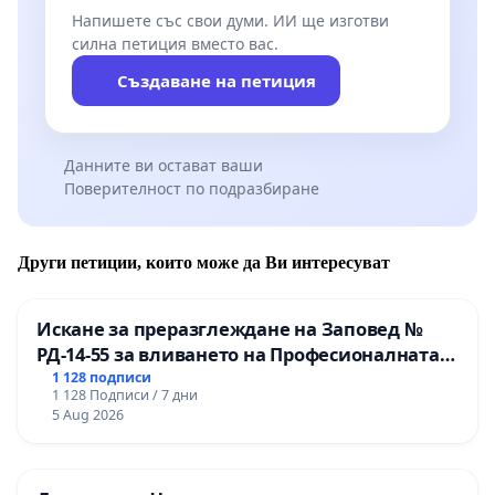
Напишете със свои думи. ИИ ще изготви
силна петиция вместо вас.
Създаване на петиция
Данните ви остават ваши
Поверителност по подразбиране
Други петиции, които може да Ви интересуват
Искане за преразглеждане на Заповед №
РД-14-55 за вливането на Професионалната
гимназия по промишлени технологии в
1 128 подписи
1 128 Подписи / 7 дни
Професионалната гимназия по икономика и
5 Aug 2026
мениджмънт – гр. Пазарджик