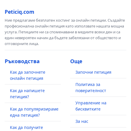
Peticiq.com
Ние предлагаме безплатен хостинг за онлайн петиции. Създайте
професионална онлайн петиция като използвате нашата мощна
услуга. Петициите ни са споменавани в медиите всеки ден и са
един невероятен начин да бъдете забелязани от обществото и
отговорните лица.
Ръководства
Още
Как да започнете
Започни петиция
онлайн петиция
Политика за
Как да напишете
поверителност
петиция?
Управление на
Как да популяризираме
бисквитките
една петиция?
За нас
Как да получите