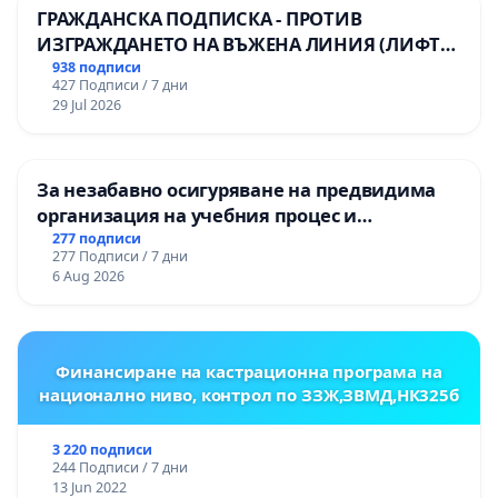
ГРАЖДАНСКА ПОДПИСКА - ПРОТИВ
ИЗГРАЖДАНЕТО НА ВЪЖЕНА ЛИНИЯ (ЛИФТ)
НА ТЕРИТОРИЯТА НА ПРИРОДНА
938 подписи
427 Подписи / 7 дни
ЗАБЕЛЕЖИТЕЛНОСТ „ХЪЛМ НА
29 Jul 2026
ОСВОБОДИТЕЛИТЕ“ (БУНАРДЖИК)
За незабавно осигуряване на предвидима
организация на учебния процес и
гарантиране на правото на равнопоставено
277 подписи
277 Подписи / 7 дни
и качествено образование на учениците от
6 Aug 2026
ОУ „Княз Александър I“ и Хуманитарна
гимназия „
Финансиране на кастрационна програма на
национално ниво, контрол по ЗЗЖ,ЗВМД,НК325б
3 220 подписи
244 Подписи / 7 дни
13 Jun 2022