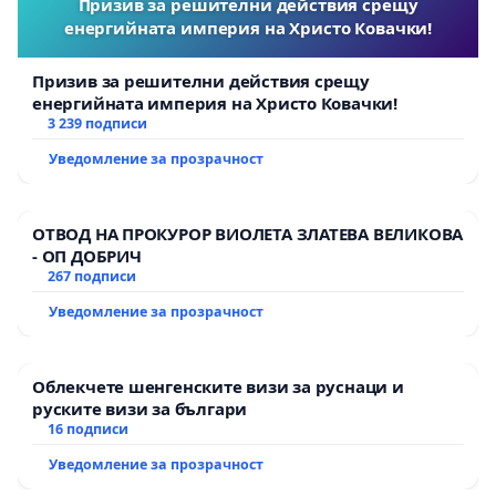
Варна за възстановяването на Конкурса през 2026 г.
Призив за решителни действия срещу
енергийната империя на Христо Ковачки!
Същевременно настояваме и за активна намеса на
държавата, която да предприеме дългосрочни
Призив за решителни действия срещу
мерки за бъдещето на Международния балетен
енергийната империя на Христо Ковачки!
конкурс - Варна.
3 239 подписи
Уведомление за прозрачност
В тази връзка предлагаме:
1.Да се предоговорят ангажиментите на държавата,
ОТВОД НА ПРОКУРОР ВИОЛЕТА ЗЛАТЕВА ВЕЛИКОВА
в лицето на Министерството на културата и на
- ОП ДОБРИЧ
267 подписи
Община Варна, с участие на легитимно избрани
Уведомление за прозрачност
представители в управлението на Фондация
„Международен балетен конкурс - Варна“.
Облекчете шенгенските визи за руснаци и
2. Със заповед на Министъра на културата да се
руските визи за българи
създаде Обществен съвет /работна група/, която да
16 подписи
обсъди регламента, финансирането, времетраенето
Уведомление за прозрачност
популяризирането на Конкурса в хода на