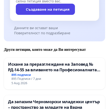
силна петиция вместо вас.
гостоприемен домакин на най-престижния форум н
Създаване на петиция
световния балет.
Нека да не ги пропиляваме с лека ръка.
Данните ви остават ваши
Поверителност по подразбиране
Други петиции, които може да Ви интересуват
Искане за преразглеждане на Заповед №
РД-14-55 за вливането на Професионалната
гимназия по промишлени технологии в
895 подписи
895 Подписи / 7 дни
Професионалната гимназия по икономика и
5 Aug 2026
мениджмънт – гр. Пазарджик
Да запазим Черноморски младежки център
– пространство за младите на Варна