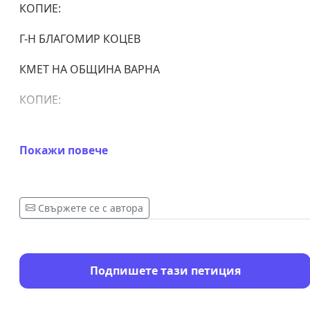
КОПИЕ:
Г-Н БЛАГОМИР КОЦЕВ
КМЕТ НА ОБЩИНА ВАРНА
КОПИЕ:
Г-Н СТАНИСЛАВ ПОЧЕКАНСКИ
Покажи повече
ПРЕДСЕДАТЕЛ НА СЪЮЗА НА МУЗИКАЛНИТЕ И
ТАНЦОВИ ДЕЙЦИ
Свържете се с автора
ОТКРИТО ПИСМО
Подпишете тази петиция
от лауреати на Международния балетен конкурс -
Варна и представители на балетната общност в