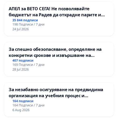
АПЕЛ за ВЕТО СЕГА! Не позволявайте
бюджетът на Радев да открадне парите и
правата ни в тъмното
35 844 подписи
198 Подписи / 7 дни
24 Jul 2026
За спешно обезопасяване, определяне на
конкретни срокове и извършване на
цялостна рехабилитация на
407 подписи
169 Подписи / 7 дни
републиканския път между пътен възел АМ
28 Jul 2026
„Тракия“ - гр. Ихтиман - с. Мирово - к.к.
Момин проход
За незабавно осигуряване на предвидима
организация на учебния процес и
гарантиране на правото на равнопоставено
164 подписи
164 Подписи / 7 дни
и качествено образование на учениците от
6 Aug 2026
ОУ „Княз Александър I“ и Хуманитарна