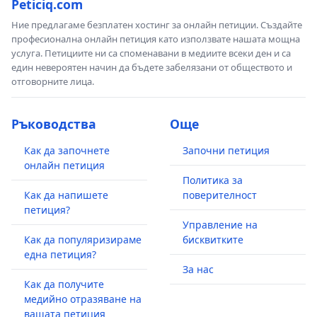
Peticiq.com
Ние предлагаме безплатен хостинг за онлайн петиции. Създайте
професионална онлайн петиция като използвате нашата мощна
услуга. Петициите ни са споменавани в медиите всеки ден и са
един невероятен начин да бъдете забелязани от обществото и
отговорните лица.
Ръководства
Още
Как да започнете
Започни петиция
онлайн петиция
Политика за
Как да напишете
поверителност
петиция?
Управление на
Как да популяризираме
бисквитките
една петиция?
За нас
Как да получите
медийно отразяване на
вашата петиция