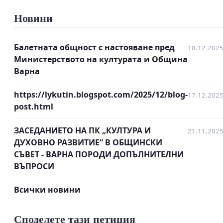
Република България
Новини
ОТНОСНО: Бъдещето на Международен балетен
конкурс - Варна.
Балетната общност с настояване пред
18.12.202
Министерството на културата и Община
Варна
Уважаеми господин президент,
https://lykutin.blogspot.com/2025/12/blog-
17.12.202
Ние, долуподписаните, изразяваме сериозната си
post.html
загриженост от преустановяването на първия в
света Международен балетен конкурс - Варна,
ЗАСЕДАНИЕТО НА ПК „КУЛТУРА И
21.11.202
ДУХОВНО РАЗВИТИЕ“ В ОБЩИНСКИ
създаден в далечната 1964 година. Конкурсът е
СЪВЕТ - ВАРНА ПОРОДИ ДОПЪЛНИТЕЛНИ
еталон за високо художествено равнище и е
ВЪПРОСИ
първият с изключително професионален регламент
за състезателите. По образеца на Варненския
Всички новини
конкурс и заимствайки неговия регламент, бяха
създадени десетки международни конкурси – в
Споделете тази петиция