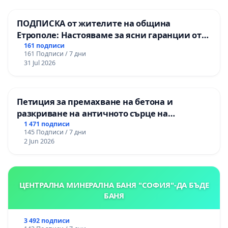
гимназия „
ПОДПИСКА от жителите на община
Етрополе: Настояваме за ясни гаранции от
“Елаците-МЕД” АД и от държавата, че ще се
161 подписи
161 Подписи / 7 дни
изпълнят всички екологични норми!
31 Jul 2026
Петиция за премахване на бетона и
разкриване на античното сърце на
Могиланската могила във Враца
1 471 подписи
145 Подписи / 7 дни
2 Jun 2026
ЦЕНТРАЛНА МИНЕРАЛНА БАНЯ "СОФИЯ"-ДА БЪДЕ
БАНЯ
3 492 подписи