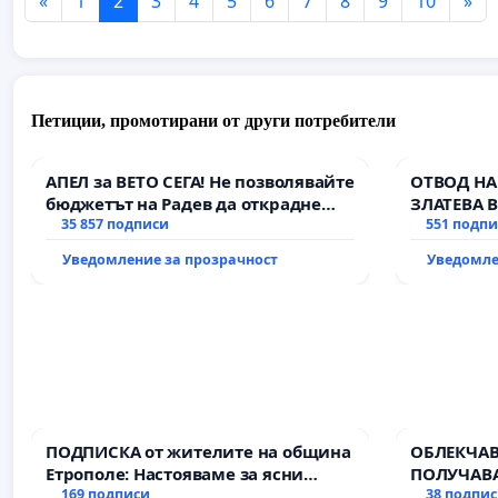
«
1
2
3
4
5
6
7
8
9
10
»
Петиции, промотирани от други потребители
АПЕЛ за ВЕТО СЕГА! Не позволявайте
ОТВОД НА
бюджетът на Радев да открадне
ЗЛАТЕВА 
парите и правата ни в тъмното
35 857 подписи
551 подп
Уведомление за прозрачност
Уведомле
ПОДПИСКА от жителите на община
ОБЛЕКЧАВ
Етрополе: Настояваме за ясни
ПОЛУЧАВА
гаранции от “Елаците-МЕД” АД и от
169 подписи
38 подпи