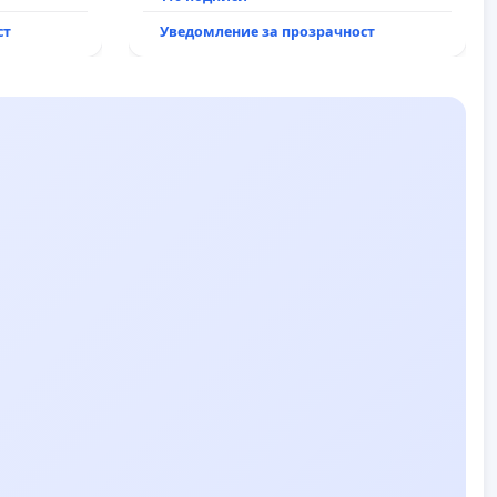
рехабилитация на
ст
Уведомление за прозрачност
републиканския път между пътен
възел АМ „Тракия“ - гр. Ихтиман - с.
Мирово - к.к. Момин проход