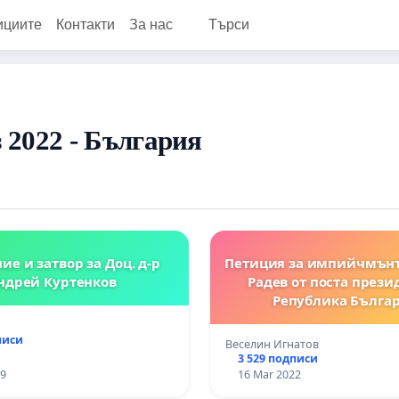
ициите
Контакти
За нас
Търси
 2022 - България
ие и затвор за Доц. д-р
Петиция за импийчмънт
ндрей Куртенков
Радев от поста прези
Република Българ
писи
Веселин Игнатов
3 529 подписи
19
16 Mar 2022