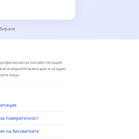
збиране
 професионална онлайн петиция
ни в медиите всеки ден и са един
ните лица.
петиция
за поверителност
ие на бисквитките