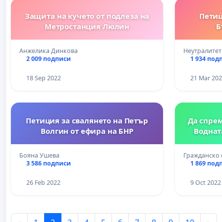
Защита на кучето от подлеза на
Петиц
Метростанция Люлин
Б
Анжелика Динкова
Неутралитет
2 009 подписи
1 934 под
18 Sep 2022
21 Mar 20
Петиция за свалянето на Петър
Да спрем
Волгин от ефира на БНР
Водната
Бояна Ушева
Гражданско 
3 586 подписи
1 869 под
26 Feb 2022
9 Oct 2022