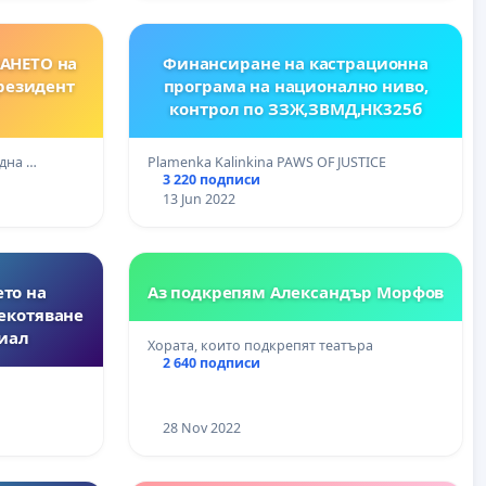
АНЕТО на
Финансиране на кастрационна
Президент
програма на национално ниво,
контрол по ЗЗЖ,ЗВМД,НК325б
Една …
Plamenka Kalinkina PAWS OF JUSTICE
3 220 подписи
13 Jun 2022
то на
Аз подкрепям Александър Морфов
лекотяване
иал
Хората, които подкрепят театъра
2 640 подписи
28 Nov 2022