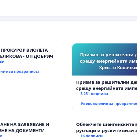
 ПРОКУРОР ВИОЛЕТА
Призив за решителни 
ВЕЛИКОВА - ОП ДОБРИЧ
срещу енергийната им
иси
Христо Ковачки
ние за прозрачност
Призив за решителни де
срещу енергийната импе
Христо Ковачки!
3 251 подписи
Уведомление за прозрачно
АНЕ НА ЗАЯВЯВАНЕ И
Облекчете шенгенските 
НЕ НА ДОКУМЕНТИ
руснаци и руските визи 
си
българи
16 подписи