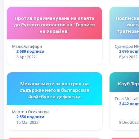
Против преименуване на алеята
Подписка
до Руското посолство на "Героите
инст
на Украйна"
третиран
отпадъ
„Петрурги
Мадж Алгафари
Сухиндол ИН
общ. П
2 689 подписи
2 696 под
8 Apr 2022
8 Jan 2022
Механизмите за контрол на
Клуб Тер
съдържанието в българския
Фейсбук са дефектни
Ersin Mustaf
2 442 под
Мартин Осиковски
2 556 подписи
15 Mar 2022
8 Dec 2022