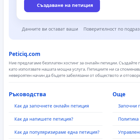
Създаване на петиция
Данните ви остават ваши
Поверителност по подра
Peticiq.com
Ние предлагаме безплатен хостинг за онлайн петиции. Създайте
като използвате нашата мощна услуга. Петициите ни са споменава
невероятен начин да бъдете забелязани от обществото и отговор
Ръководства
Още
Как да започнете онлайн петиция
Започни 
Как да напишете петиция?
Политика 
Как да популяризираме една петиция?
Управлен