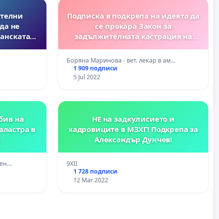
ателни
Подписка в подкрепа на идеята да
да не
се прокара Закон за
панската
задължителната кастрация на
всички животни, които не са
подземни
регистрирани в обозначените и
Боряна Маринова - вет. лекар в ам…
е обхвата
линцензирани за размножаването
1 909 подписи
ни.
им развъдници.
5 Jul 2022
бив на
НЕ на задкулисието и
аластра в
кадровиците в МЗХГ! Подкрепа за
в
Александър Дунчев!
вен…
9XII
1 728 подписи
12 Mar 2022