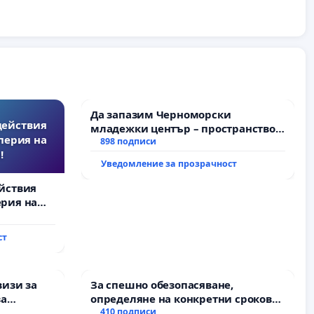
Да запазим Черноморски
действия
младежки център – пространство
перия на
за младите на Варна
898 подписи
!
Уведомление за прозрачност
йствия
рия на
ст
визи за
За спешно обезопасяване,
за
определяне на конкретни срокове
и извършване на цялостна
410 подписи