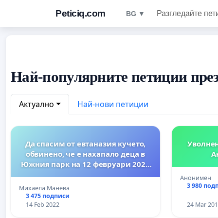
Peticiq.com
Разгледайте пет
BG ▼
Най-популярните петиции през
Актуално
Най-нови петиции
Да спасим от евтаназия кучето,
Уволнен
обвинено, че е нахапало деца в
А
Южния парк на 12 февруари 2022
г.!
Анонимен
3 980 под
Михаела Манева
3 475 подписи
14 Feb 2022
24 Mar 20