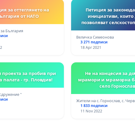
ия за оттеглянето на
Петиция за законод
ългария от НАТО
инициативи, които 
позволяват селскосто
земя да бъде обект на проучване
 за България
и добив на газ, нефт, 
писи
Величка Симеонова
богатства и разширяван
3 271 подписи
на защитените зо
22
18 Apr 2021
 проекта за пробив при
Не на концесия за до
 палата - гр. Пловдив!
мрамори и мраморна б
село Горносла
сдружение "
писи
Жители на с. Горнослав, с. Чер
1 833 подписи
11 Nov 2022