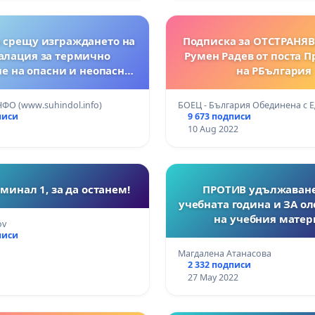
 срещу изграждането на
Подписка за ОТСТРАНЯВ
алация за термично
Румен Радев от поста 
е на опасни и неопасни
на РБългария
ци, заложено в ИП на
я“ ЕООД във с. Върбовка,
ФО (www.suhindol.info)
БОЕЦ - България Обединена с 
авликени, обл. Велико
писи
9 673 подписи
Търново
10 Aug 2022
минал 1, за да останем!
ПРОТИВ удължаване
учебната година и ЗА о
на учебния матер
ov
писи
Магдалена Атанасова
2 332 подписи
27 May 2022