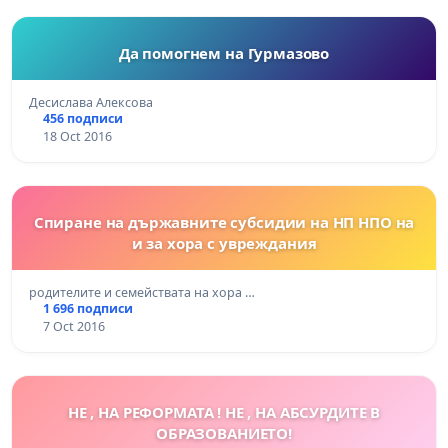
Да помогнем на Гурмазово
Десислава Алексова
456 подписи
18 Oct 2016
Спиране на държавните субсидии на НП НПО на
и за хора с увреждания
родителите и семействата на хора …
1 696 подписи
7 Oct 2016
НЕ , НА РЕФОРМАТА ! НЕ , НА АБСУРДИТЕ В
ОБРАЗОВАНИЕТО!