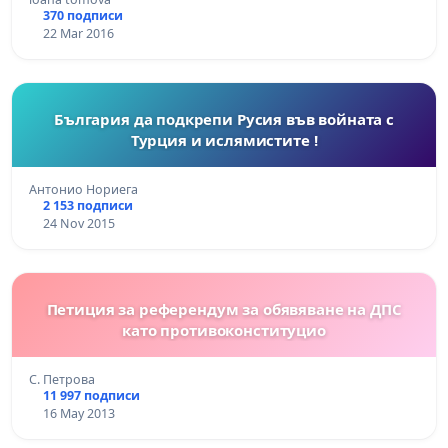
370 подписи
22 Mar 2016
България да подкрепи Русия във войната с
Турция и ислямистите !
Антонио Нориега
2 153 подписи
24 Nov 2015
Петиция за референдум за обявяване на ДПС
като противоконституцио
С. Петрова
11 997 подписи
16 May 2013