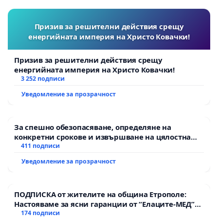
Призив за решителни действия срещу
енергийната империя на Христо Ковачки!
Призив за решителни действия срещу
енергийната империя на Христо Ковачки!
3 252 подписи
Уведомление за прозрачност
За спешно обезопасяване, определяне на
конкретни срокове и извършване на цялостна
рехабилитация на републиканския път между
411 подписи
пътен възел АМ „Тракия“ - гр. Ихтиман - с.
Уведомление за прозрачност
Мирово - к.к. Момин проход
ПОДПИСКА от жителите на община Етрополе:
Настояваме за ясни гаранции от “Елаците-МЕД”
АД и от държавата, че ще се изпълнят всички
174 подписи