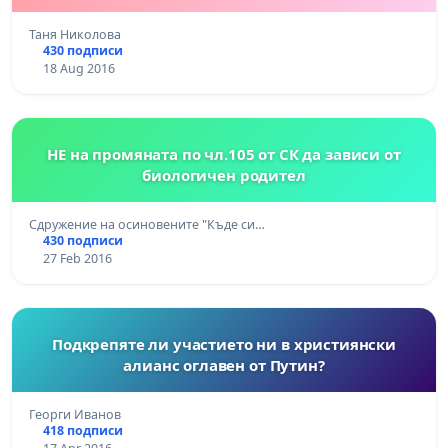
Таня Николова
430 подписи
18 Aug 2016
НЕ на промяната по чл.105 от СК да зависи от
биологичен родител
Сдружение на осиновените "Къде си…
430 подписи
27 Feb 2016
Подкрепяте ли участието ни в християнски
алианс оглавен от Путин?
Георги Иванов
418 подписи