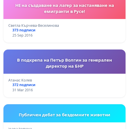
НЕ на създаване на лагер за настаняване на
емигранти в Русе!
Светла Кърчева-Веселинова
373 подписи
25 Sep 2016
В подкрепа на Петър Волгин за генерален
директор на БНР
Атанас Колев
372 подписи
31 Mar 2016
Публичен дебат за бездомните животни
ioana tomova