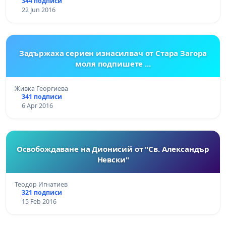
344 подписи
22 Jun 2016
Задържаха сериен изнасилвач от Стара Загора
моля подпишете ...
Живка Георгиева
341 подписи
6 Apr 2016
Освобождаване на Дионисий от "Св. Александър
Невски"
Теодор Игнатиев
321 подписи
15 Feb 2016