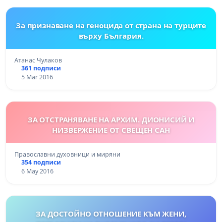
За признаване на геноцида от страна на турците
върху България.
Атанас Чулаков
361 подписи
5 Mar 2016
ЗА ОТСТРАНЯВАНЕ НА АРХИМ. ДИОНИСИЙ И
НИЗВЕРЖЕНИЕ ОТ СВЕЩЕН САН
Православни духовници и миряни
354 подписи
6 May 2016
ЗА ДОСТОЙНО ОТНОШЕНИЕ КЪМ ЖЕНИ,