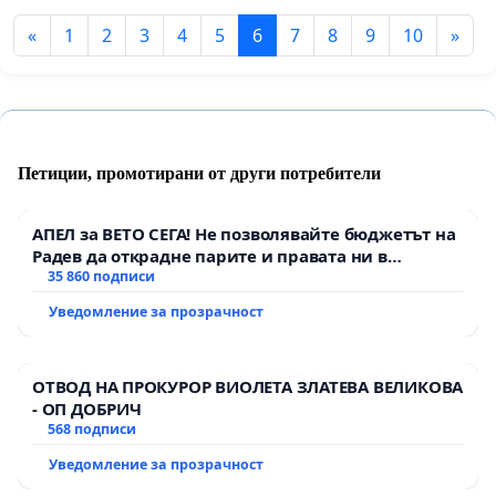
«
1
2
3
4
5
6
7
8
9
10
»
Петиции, промотирани от други потребители
АПЕЛ за ВЕТО СЕГА! Не позволявайте бюджетът на
Радев да открадне парите и правата ни в
тъмното
35 860 подписи
Уведомление за прозрачност
ОТВОД НА ПРОКУРОР ВИОЛЕТА ЗЛАТЕВА ВЕЛИКОВА
- ОП ДОБРИЧ
568 подписи
Уведомление за прозрачност