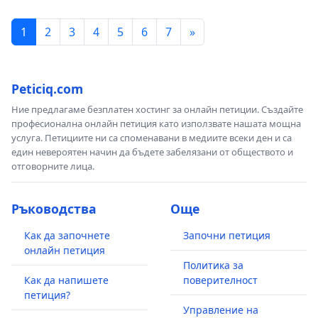
1
2
3
4
5
6
7
»
Peticiq.com
Ние предлагаме безплатен хостинг за онлайн петиции. Създайте
професионална онлайн петиция като използвате нашата мощна
услуга. Петициите ни са споменавани в медиите всеки ден и са
един невероятен начин да бъдете забелязани от обществото и
отговорните лица.
Ръководства
Още
Как да започнете
Започни петиция
онлайн петиция
Политика за
Как да напишете
поверителност
петиция?
Управление на