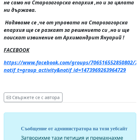
не само на Старозагорска епархия ,но и за цялата
ни държава.
Надяваме се ,че от управата на Старозагорска
епархия ще се разкаят за решението си ,но и ще
поискат извинение от Архимандрит Януарий !
FACEBOOK
https://www.facebook.com/groups/706516552850802/7
notif_t=group_activity&notif_id=1473969263964729
Свържете се с автора
Съобщение от администратора на този уебсайт
Затворихме тази петиция и премахнахме