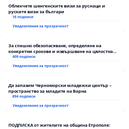
Облекчете шенгенските визи за руснаци и
руските визи за българи
16 подписи
Уведомление за прозрачност
За спешно обезопасяване, определяне на
конкретни срокове и извършване на цялостна
рехабилитация на републиканския път между
409 подписи
пътен възел АМ „Тракия“ - гр. Ихтиман - с.
Уведомление за прозрачност
Мирово - к.к. Момин проход
Да запазим Черноморски младежки център –
пространство за младите на Варна
894 подписи
Уведомление за прозрачност
ПОДПИСКА от жителите на община Етрополе: