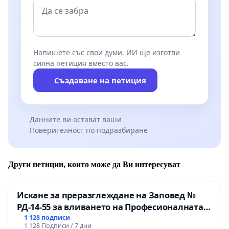
Напишете със свои думи. ИИ ще изготви
силна петиция вместо вас.
Създаване на петиция
Данните ви остават ваши
Поверителност по подразбиране
Други петиции, които може да Ви интересуват
Искане за преразглеждане на Заповед №
РД-14-55 за вливането на Професионалната
гимназия по промишлени технологии в
1 128 подписи
1 128 Подписи / 7 дни