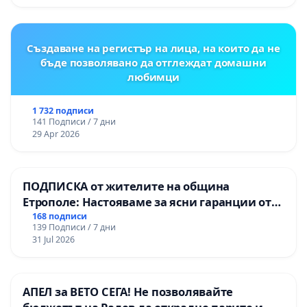
Момин проход
Създаване на регистър на лица, на които да не
бъде позволявано да отглеждат домашни
любимци
1 732 подписи
141 Подписи / 7 дни
29 Apr 2026
ПОДПИСКА от жителите на община
Етрополе: Настояваме за ясни гаранции от
“Елаците-МЕД” АД и от държавата, че ще се
168 подписи
139 Подписи / 7 дни
изпълнят всички екологични норми!
31 Jul 2026
АПЕЛ за ВЕТО СЕГА! Не позволявайте