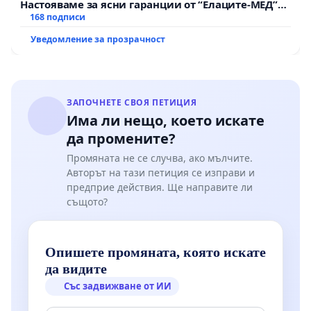
Настояваме за ясни гаранции от “Елаците-МЕД”
АД и от държавата, че ще се изпълнят всички
168 подписи
екологични норми!
Уведомление за прозрачност
ЗАПОЧНЕТЕ СВОЯ ПЕТИЦИЯ
Има ли нещо, което искате
да промените?
Промяната не се случва, ако мълчите.
Авторът на тази петиция се изправи и
предприе действия. Ще направите ли
същото?
Опишете промяната, която искате
да видите
Със задвижване от ИИ