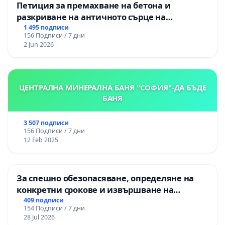
Петиция за премахване на бетона и
разкриване на античното сърце на
Могиланската могила във Враца
1 495 подписи
156 Подписи / 7 дни
2 Jun 2026
ЦЕНТРАЛНА МИНЕРАЛНА БАНЯ "СОФИЯ"-ДА БЪДЕ
БАНЯ
3 507 подписи
156 Подписи / 7 дни
12 Feb 2025
За спешно обезопасяване, определяне на
конкретни срокове и извършване на
цялостна рехабилитация на
409 подписи
154 Подписи / 7 дни
републиканския път между пътен възел АМ
28 Jul 2026
„Тракия“ - гр. Ихтиман - с. Мирово - к.к.