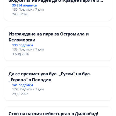
бюджетът на Радев да открадне парите и
правата ни в тъмното
35 854 подписи
135 Подписи / 7 дни
24 Jul 2026
Изграждане на парк за Остромила и
Беломорски
133 подписи
133 Подписи / 7 дни
3 Aug 2026
Да се преименува бул. „Руски“ на бул.
„Европа“ в Пловдив
141 подписи
129 Подписи / 7 дни
29 Jul 2026
Стоп на наглия небостъргач в Дианабад!