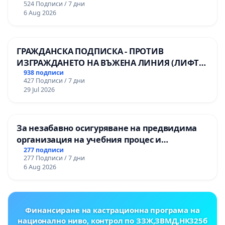
524 Подписи / 7 дни
6 Aug 2026
ГРАЖДАНСКА ПОДПИСКА - ПРОТИВ
ИЗГРАЖДАНЕТО НА ВЪЖЕНА ЛИНИЯ (ЛИФТ)
НА ТЕРИТОРИЯТА НА ПРИРОДНА
938 подписи
427 Подписи / 7 дни
ЗАБЕЛЕЖИТЕЛНОСТ „ХЪЛМ НА
29 Jul 2026
ОСВОБОДИТЕЛИТЕ“ (БУНАРДЖИК)
За незабавно осигуряване на предвидима
организация на учебния процес и
гарантиране на правото на равнопоставено
277 подписи
277 Подписи / 7 дни
и качествено образование на учениците от
6 Aug 2026
ОУ „Княз Александър I“ и Хуманитарна
гимназия „
Финансиране на кастрационна програма на
национално ниво, контрол по ЗЗЖ,ЗВМД,НК325б