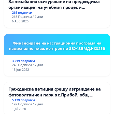
За незабавно осигуряване на предвидима
организация на учебния процес и
гарантиране на правото на равнопоставено
265 подписи
265 Подписи / 7 дни
и качествено образование на учениците от
6 Aug 2026
ОУ „Княз Александър I“ и Хуманитарна
гимназия „
Финансиране на кастрационна програма на
национално ниво, контрол по ЗЗЖ,ЗВМД,НК325б
3 219 подписи
243 Подписи / 7 дни
13 Jun 2022
Гражданска петиция срещу изграждане на
фотоволтаичен парк в с.Прибой, общ.
Радомир
5 179 подписи
199 Подписи / 7 дни
1 Jul 2026