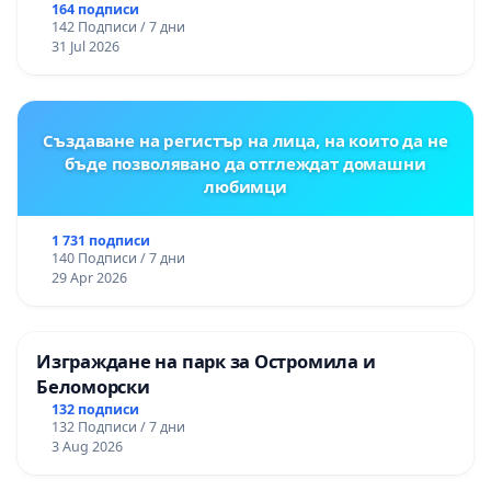
“Елаците-МЕД” АД и от държавата, че ще се
164 подписи
142 Подписи / 7 дни
изпълнят всички екологични норми!
31 Jul 2026
Създаване на регистър на лица, на които да не
бъде позволявано да отглеждат домашни
любимци
1 731 подписи
140 Подписи / 7 дни
29 Apr 2026
Изграждане на парк за Остромила и
Беломорски
132 подписи
132 Подписи / 7 дни
3 Aug 2026