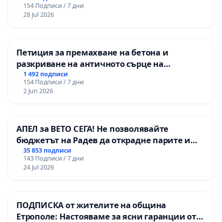
154 Подписи / 7 дни
републиканския път между пътен възел АМ
28 Jul 2026
„Тракия“ - гр. Ихтиман - с. Мирово - к.к.
Момин проход
Петиция за премахване на бетона и
разкриване на античното сърце на
Могиланската могила във Враца
1 492 подписи
154 Подписи / 7 дни
2 Jun 2026
АПЕЛ за ВЕТО СЕГА! Не позволявайте
бюджетът на Радев да открадне парите и
правата ни в тъмното
35 853 подписи
143 Подписи / 7 дни
24 Jul 2026
ПОДПИСКА от жителите на община
Етрополе: Настояваме за ясни гаранции от