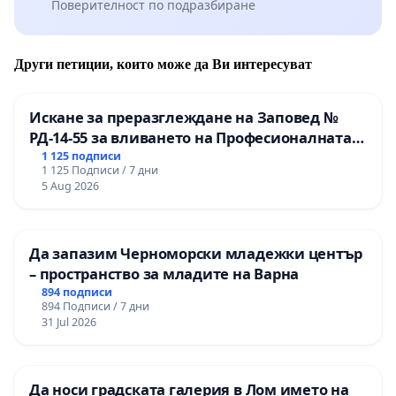
Поверителност по подразбиране
Други петиции, които може да Ви интересуват
Искане за преразглеждане на Заповед №
РД-14-55 за вливането на Професионалната
гимназия по промишлени технологии в
1 125 подписи
1 125 Подписи / 7 дни
Професионалната гимназия по икономика и
5 Aug 2026
мениджмънт – гр. Пазарджик
Да запазим Черноморски младежки център
– пространство за младите на Варна
894 подписи
894 Подписи / 7 дни
31 Jul 2026
Да носи градската галерия в Лом името на