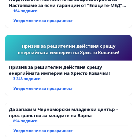
Настояваме за ясни гаранции от “Елаците-МЕД”
АД и от държавата, че ще се изпълнят всички
164 подписи
екологични норми!
Уведомление за прозрачност
Призив за решителни действия срещу
енергийната империя на Христо Ковачки!
Призив за решителни действия срещу
енергийната империя на Христо Ковачки!
3 248 подписи
Уведомление за прозрачност
Да запазим Черноморски младежки център –
пространство за младите на Варна
894 подписи
Уведомление за прозрачност