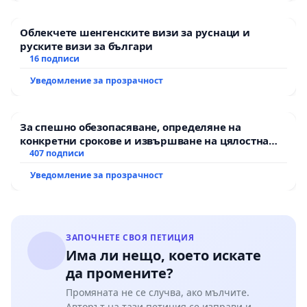
Облекчете шенгенските визи за руснаци и
руските визи за българи
16 подписи
Уведомление за прозрачност
За спешно обезопасяване, определяне на
конкретни срокове и извършване на цялостна
рехабилитация на републиканския път между
407 подписи
пътен възел АМ „Тракия“ - гр. Ихтиман - с.
Уведомление за прозрачност
Мирово - к.к. Момин проход
ЗАПОЧНЕТЕ СВОЯ ПЕТИЦИЯ
Има ли нещо, което искате
да промените?
Промяната не се случва, ако мълчите.
Авторът на тази петиция се изправи и