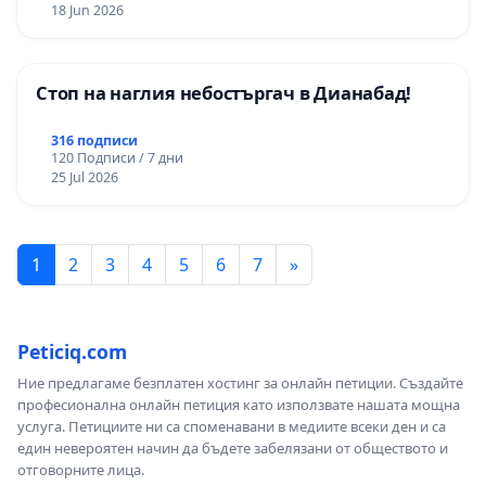
18 Jun 2026
Стоп на наглия небостъргач в Дианабад!
316 подписи
120 Подписи / 7 дни
25 Jul 2026
1
2
3
4
5
6
7
»
Peticiq.com
Ние предлагаме безплатен хостинг за онлайн петиции. Създайте
професионална онлайн петиция като използвате нашата мощна
услуга. Петициите ни са споменавани в медиите всеки ден и са
един невероятен начин да бъдете забелязани от обществото и
отговорните лица.