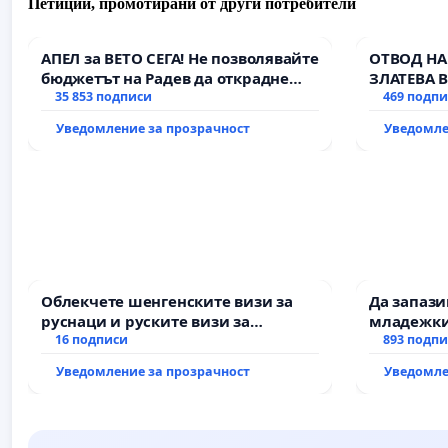
Петиции, промотирани от други потребители
АПЕЛ за ВЕТО СЕГА! Не позволявайте
ОТВОД НА
бюджетът на Радев да открадне
ЗЛАТЕВА 
парите и правата ни в тъмното
35 853 подписи
469 подп
Уведомление за прозрачност
Уведомле
Облекчете шенгенските визи за
Да запаз
руснаци и руските визи за
младежки
българи
16 подписи
за младит
893 подп
Уведомление за прозрачност
Уведомле