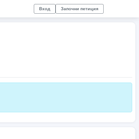
Вход
Започни петиция