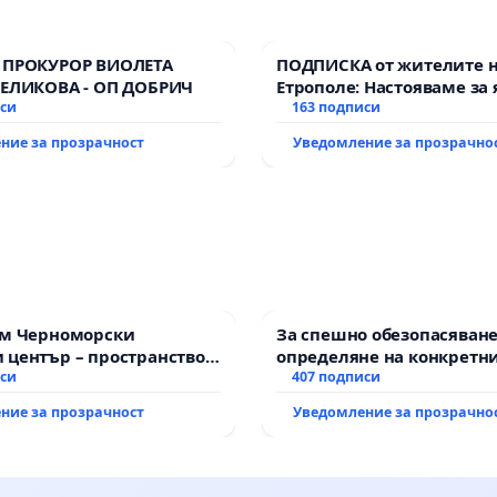
 ПРОКУРОР ВИОЛЕТА
ПОДПИСКА от жителите 
ВЕЛИКОВА - ОП ДОБРИЧ
Етрополе: Настояваме за 
иси
гаранции от “Елаците-МЕД
163 подписи
държавата, че ще се изп
ние за прозрачност
Уведомление за прозрачно
всички екологични норм
им Черноморски
За спешно обезопасяване
 център – пространство
определяне на конкретни
е на Варна
иси
и извършване на цялост
407 подписи
рехабилитация на
ние за прозрачност
Уведомление за прозрачно
републиканския път меж
възел АМ „Тракия“ - гр. И
Мирово - к.к. Момин про