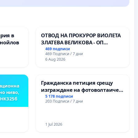
ерия в
ОТВОД НА ПРОКУРОР ВИОЛЕТА
анойлов
ЗЛАТЕВА ВЕЛИКОВА - ОП
ДОБРИЧ
469 подписи
469 Подписи / 7 дни
6 Aug 2026
Гражданска петиция срещу
ационна
изграждане на фотоволтаичен
но ниво,
парк в с.Прибой, общ. Радомир
5 178 подписи
,НК325б
203 Подписи / 7 дни
1 Jul 2026