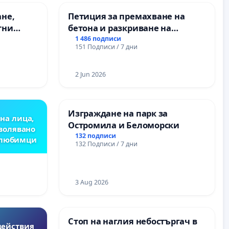
ане,
Петиция за премахване на
тни
бетона и разкриване на
 на
античното сърце на
1 486 подписи
151 Подписи / 7 дни
ия на
Могиланската могила във
между
Враца
“ - гр.
2 Jun 2026
.к.
Изграждане на парк за
на лица,
Остромила и Беломорски
зволявано
132 подписи
 любимци
132 Подписи / 7 дни
3 Aug 2026
Стоп на наглия небостъргач в
действия