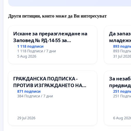
Други петиции, които може да Ви интересуват
Искане за преразглеждане на
Да запа
Заповед № РД-14-55 за
младежк
вливането на
простран
1 118 подписи
893 подп
1 118 Подписи / 7 дни
893 Подпи
Професионалната гимназия по
Варна
5 Aug 2026
31 Jul 202
промишлени технологии в
Професионалната гимназия по
икономика и мениджмънт – гр.
ГРАЖДАНСКА ПОДПИСКА -
За незаб
Пазарджик
ПРОТИВ ИЗГРАЖДАНЕТО НА
предвид
ВЪЖЕНА ЛИНИЯ (ЛИФТ) НА
учебния 
871 подписи
251 подп
384 Подписи / 7 дни
251 Подпи
ТЕРИТОРИЯТА НА ПРИРОДНА
на право
ЗАБЕЛЕЖИТЕЛНОСТ „ХЪЛМ НА
и качест
ОСВОБОДИТЕЛИТЕ“
ученицит
(БУНАРДЖИК)
29 Jul 2026
Александ
6 Aug 202
гимнази