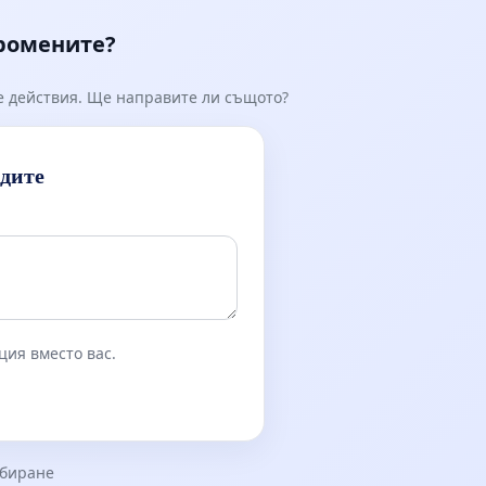
промените?
е действия. Ще направите ли същото?
идите
ция вместо вас.
збиране