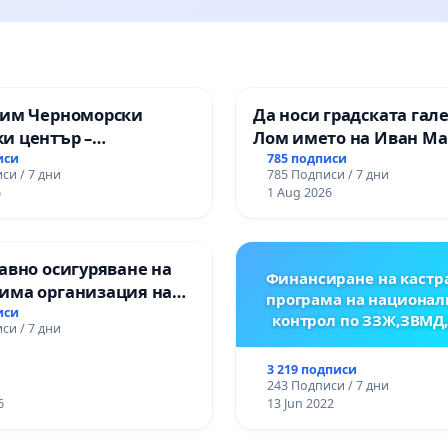
зим Черноморски
Да носи градската гал
и център –
Лом името на Иван М
ство за младите на
иси
785 подписи
си / 7 дни
785 Подписи / 7 дни
6
1 Aug 2026
авно осигуряване на
Финансиране на кастр
има организация на
програма на национал
процес и гарантиране
иси
контрол по ЗЗЖ,ЗВМД
си / 7 дни
то на равнопоставено
вено образование на
3 219 подписи
е от ОУ „Княз
243 Подписи / 7 дни
ър I“ и Хуманитарна
6
13 Jun 2022
я „