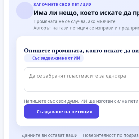
ЗАПОЧНЕТЕ СВОЯ ПЕТИЦИЯ
Има ли нещо, което искате да 
Промяната не се случва, ако мълчите.
Авторът на тази петиция се изправи и предпри
Опишете промяната, която искате да в
Със задвижване от ИИ
Напишете със свои думи. ИИ ще изготви силна пети
Създаване на петиция
Данните ви остават ваши
Поверителност по подра