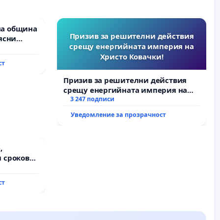
на община
Призив за решителни действия
ясни
срещу енергийната империя на
” АД и от
Христо Ковачки!
ълнят
ст
и!
Призив за решителни действия
срещу енергийната империя на
Христо Ковачки!
3 247 подписи
Уведомление за прозрачност
,
 срокове
на
ст
ду пътен
хтиман - с.
ход