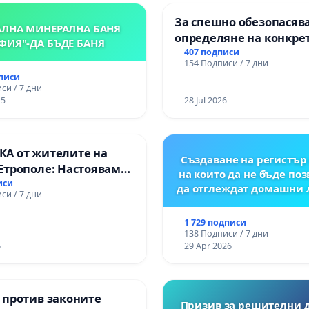
За спешно обезопасяв
АЛНА МИНЕРАЛНА БАНЯ
определяне на конкре
ФИЯ"-ДА БЪДЕ БАНЯ
срокове и извършване
407 подписи
154 Подписи / 7 дни
цялостна рехабилитац
дписи
републиканския път 
си / 7 дни
пътен възел АМ „Тракия
25
28 Jul 2026
Ихтиман - с. Мирово - к
Момин проход
А от жителите на
Създаване на регистър 
Етрополе: Настояваме
на които да не бъде по
гаранции от “Елаците-
иси
да отглеждат домашни
си / 7 дни
и от държавата, че ще
лнят всички
1 729 подписи
чни норми!
138 Подписи / 7 дни
6
29 Apr 2026
 против законите
Призив за решителни 