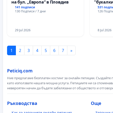
на бул. „Европа“ в Пловдив
"бухалки
141 подписи
531 подп
130 Подписи / 7 дни
126 Подпи
29 Jul 2026
8 Jul 2026
1
2
3
4
5
6
7
»
Peticiq.com
Ние предлагаме безплатен хостинг за онлайн петиции. Създайте
като използвате нашата мощна услуга. Петициите ни са споменава
невероятен начин да бъдете забелязани от обществото и отговор
Ръководства
Още
Как да започнете онлайн петиция
Започни 