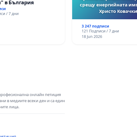
" в България
срещу енергийната им
иси
Христо Ковачки
си / 7 дни
3 247 подписи
121 Подписи / 7 дни
18 Jun 2026
 професионална онлайн петиция
ни в медиите всеки ден и са един
ните лица.
петиция