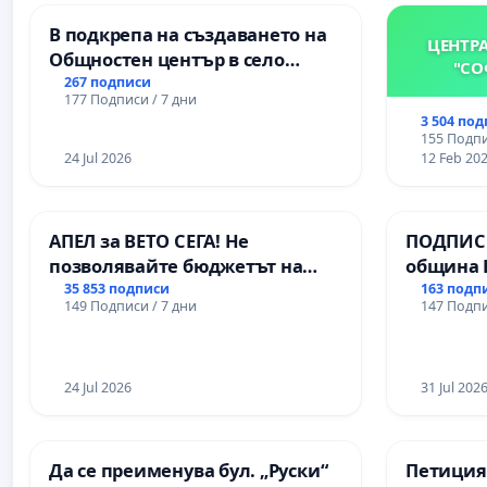
В подкрепа на създаването на
ЦЕНТР
Общностен център в село
"СО
Църква
267 подписи
177 Подписи / 7 дни
3 504 по
155 Подпи
24 Jul 2026
12 Feb 20
АПЕЛ за ВЕТО СЕГА! Не
ПОДПИСК
позволявайте бюджетът на
община 
Радев да открадне парите и
за ясни 
35 853 подписи
163 подп
149 Подписи / 7 дни
147 Подпи
правата ни в тъмното
МЕД” АД 
се изпъ
екологи
24 Jul 2026
31 Jul 202
Да се преименува бул. „Руски“
Петиция