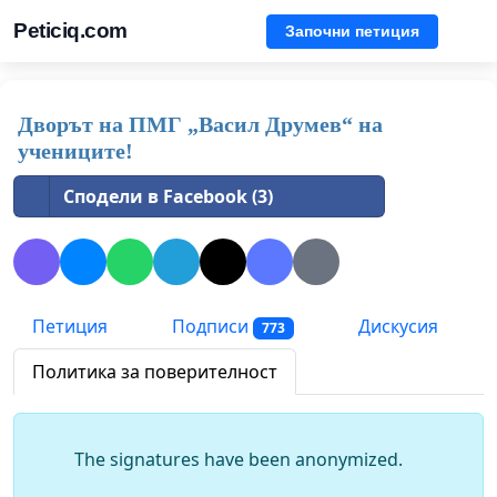
Peticiq.com
Започни петиция
Дворът на ПМГ „Васил Друмев“ на
учениците!
Сподели в Facebook (3)
Петиция
Подписи
Дискусия
773
Политика за поверителност
The signatures have been anonymized.