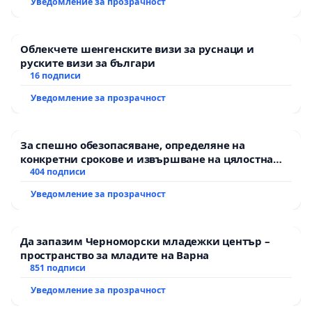
Уведомление за прозрачност
Облекчете шенгенските визи за руснаци и
руските визи за българи
16 подписи
Уведомление за прозрачност
За спешно обезопасяване, определяне на
конкретни срокове и извършване на цялостна
рехабилитация на републиканския път между
404 подписи
пътен възел АМ „Тракия“ - гр. Ихтиман - с.
Уведомление за прозрачност
Мирово - к.к. Момин проход
Да запазим Черноморски младежки център –
пространство за младите на Варна
851 подписи
Уведомление за прозрачност