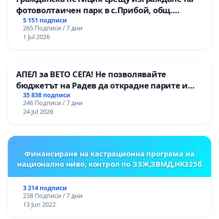
фотоволтаичен парк в с.Прибой, общ.
Радомир
5 151 подписи
265 Подписи / 7 дни
1 Jul 2026
АПЕЛ за ВЕТО СЕГА! Не позволявайте
бюджетът на Радев да открадне парите и
правата ни в тъмното
35 838 подписи
246 Подписи / 7 дни
24 Jul 2026
Финансиране на кастрационна програма на
национално ниво, контрол по ЗЗЖ,ЗВМД,НК325б
3 214 подписи
238 Подписи / 7 дни
13 Jun 2022