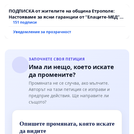
ПОДПИСКА от жителите на община Етрополе:
Настояваме за ясни гаранции от “Елаците-МЕД”
АД и от държавата, че ще се изпълнят всички
151 подписи
екологични норми!
Уведомление за прозрачност
ЗАПОЧНЕТЕ СВОЯ ПЕТИЦИЯ
Има ли нещо, което искате
да промените?
Промяната не се случва, ако мълчите.
Авторът на тази петиция се изправи и
предприе действия. Ще направите ли
същото?
Опишете промяната, която искате
да видите