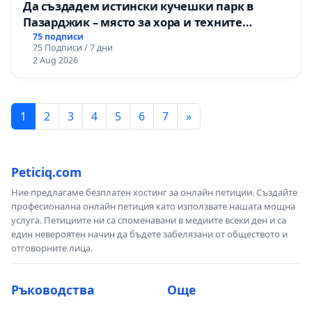
Да създадем истински кучешки парк в
Пазарджик – място за хора и техните
любимци
75 подписи
75 Подписи / 7 дни
2 Aug 2026
1
2
3
4
5
6
7
»
Peticiq.com
Ние предлагаме безплатен хостинг за онлайн петиции. Създайте
професионална онлайн петиция като използвате нашата мощна
услуга. Петициите ни са споменавани в медиите всеки ден и са
един невероятен начин да бъдете забелязани от обществото и
отговорните лица.
Ръководства
Още