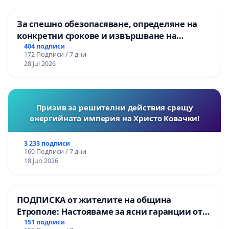
За спешно обезопасяване, определяне на
конкретни срокове и извършване на
цялостна рехабилитация на
404 подписи
172 Подписи / 7 дни
републиканския път между пътен възел АМ
28 Jul 2026
„Тракия“ - гр. Ихтиман - с. Мирово - к.к.
Момин проход
Призив за решителни действия срещу
енергийната империя на Христо Ковачки!
3 233 подписи
160 Подписи / 7 дни
18 Jun 2026
ПОДПИСКА от жителите на община
Етрополе: Настояваме за ясни гаранции от
“Елаците-МЕД” АД и от държавата, че ще се
151 подписи