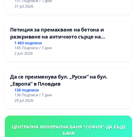
151 Подписи / 7 дни
изпълнят всички екологични норми!
31 Jul 2026
Петиция за премахване на бетона и
разкриване на античното сърце на
Могиланската могила във Враца
1 463 подписи
145 Подписи / 7 дни
2 Jun 2026
Да се преименува бул. „Руски“ на бул.
„Европа“ в Пловдив
138 подписи
136 Подписи / 7 дни
29 Jul 2026
ЦЕНТРАЛНА МИНЕРАЛНА БАНЯ "СОФИЯ"-ДА БЪДЕ
БАНЯ