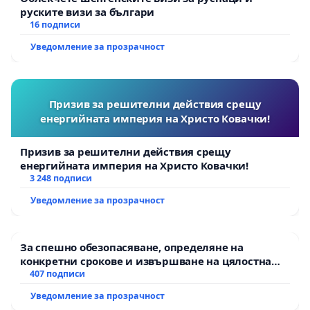
руските визи за българи
16 подписи
Уведомление за прозрачност
Призив за решителни действия срещу
енергийната империя на Христо Ковачки!
Призив за решителни действия срещу
енергийната империя на Христо Ковачки!
3 248 подписи
Уведомление за прозрачност
За спешно обезопасяване, определяне на
конкретни срокове и извършване на цялостна
рехабилитация на републиканския път между
407 подписи
пътен възел АМ „Тракия“ - гр. Ихтиман - с.
Уведомление за прозрачност
Мирово - к.к. Момин проход