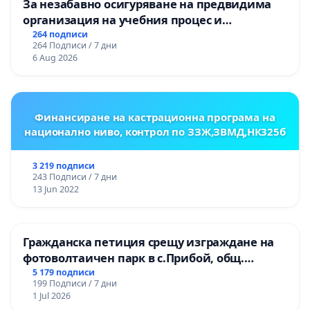
За незабавно осигуряване на предвидима
организация на учебния процес и
гарантиране на правото на равнопоставено
264 подписи
264 Подписи / 7 дни
и качествено образование на учениците от
6 Aug 2026
ОУ „Княз Александър I“ и Хуманитарна
гимназия „
Финансиране на кастрационна програма на
национално ниво, контрол по ЗЗЖ,ЗВМД,НК325б
3 219 подписи
243 Подписи / 7 дни
13 Jun 2022
Гражданска петиция срещу изграждане на
фотоволтаичен парк в с.Прибой, общ.
Радомир
5 179 подписи
199 Подписи / 7 дни
1 Jul 2026