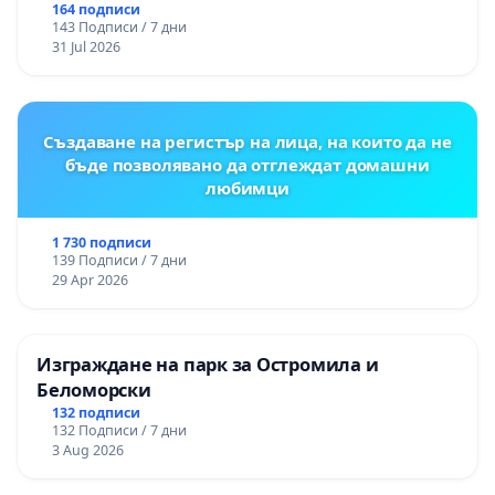
“Елаците-МЕД” АД и от държавата, че ще се
164 подписи
143 Подписи / 7 дни
изпълнят всички екологични норми!
31 Jul 2026
Създаване на регистър на лица, на които да не
бъде позволявано да отглеждат домашни
любимци
1 730 подписи
139 Подписи / 7 дни
29 Apr 2026
Изграждане на парк за Остромила и
Беломорски
132 подписи
132 Подписи / 7 дни
3 Aug 2026