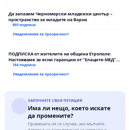
Да запазим Черноморски младежки център –
пространство за младите на Варна
893 подписи
Уведомление за прозрачност
ПОДПИСКА от жителите на община Етрополе:
Настояваме за ясни гаранции от “Елаците-МЕД”
АД и от държавата, че ще се изпълнят всички
164 подписи
екологични норми!
Уведомление за прозрачност
ЗАПОЧНЕТЕ СВОЯ ПЕТИЦИЯ
Има ли нещо, което искате
да промените?
Промяната не се случва, ако мълчите.
Авторът на тази петиция се изправи и