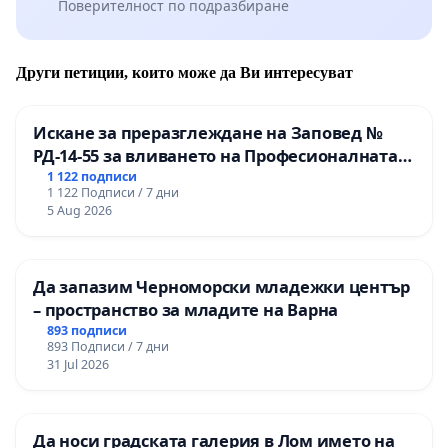
Поверителност по подразбиране
Други петиции, които може да Ви интересуват
Искане за преразглеждане на Заповед №
РД-14-55 за вливането на Професионалната
гимназия по промишлени технологии в
1 122 подписи
1 122 Подписи / 7 дни
Професионалната гимназия по икономика и
5 Aug 2026
мениджмънт – гр. Пазарджик
Да запазим Черноморски младежки център
– пространство за младите на Варна
893 подписи
893 Подписи / 7 дни
31 Jul 2026
Да носи градската галерия в Лом името на