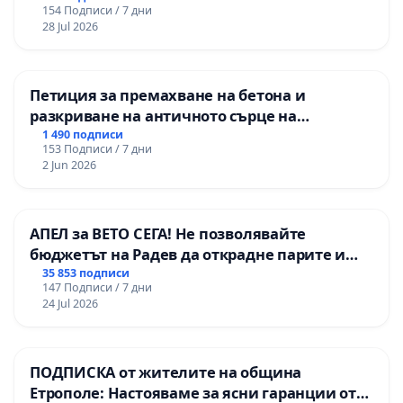
154 Подписи / 7 дни
републиканския път между пътен възел АМ
28 Jul 2026
„Тракия“ - гр. Ихтиман - с. Мирово - к.к.
Момин проход
Петиция за премахване на бетона и
разкриване на античното сърце на
Могиланската могила във Враца
1 490 подписи
153 Подписи / 7 дни
2 Jun 2026
АПЕЛ за ВЕТО СЕГА! Не позволявайте
бюджетът на Радев да открадне парите и
правата ни в тъмното
35 853 подписи
147 Подписи / 7 дни
24 Jul 2026
ПОДПИСКА от жителите на община
Етрополе: Настояваме за ясни гаранции от