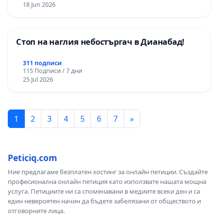
18 Jun 2026
Стоп на наглия небостъргач в Дианабад!
311 подписи
115 Подписи / 7 дни
25 Jul 2026
1
2
3
4
5
6
7
»
Peticiq.com
Ние предлагаме безплатен хостинг за онлайн петиции. Създайте
професионална онлайн петиция като използвате нашата мощна
услуга. Петициите ни са споменавани в медиите всеки ден и са
един невероятен начин да бъдете забелязани от обществото и
отговорните лица.