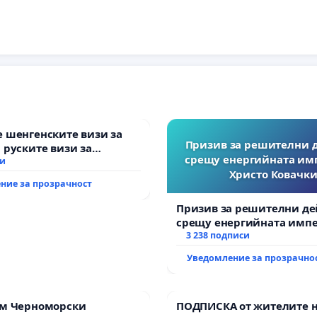
 шенгенските визи за
Призив за решителни 
 руските визи за
срещу енергийната им
си
Христо Ковачки
ние за прозрачност
Призив за решителни де
срещу енергийната импе
Христо Ковачки!
3 238 подписи
Уведомление за прозрачно
им Черноморски
ПОДПИСКА от жителите 