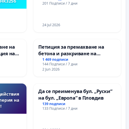
,НК325б
201 Подписи / 7 дни
правата ни в тъмното
24 Jul 2026
ане на
Петиция за премахване на
ция на
бетона и разкриване на
антиране
античното сърце на
1 469 подписи
144 Подписи / 7 дни
ставено
Могиланската могила във
2 Jun 2026
ние на
Враца
нитарна
Да се преименува бул. „Руски“
действия
на бул. „Европа“ в Пловдив
перия на
139 подписи
!
133 Подписи / 7 дни