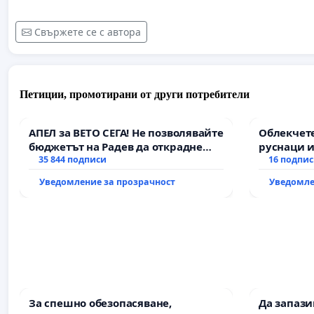
Свържете се с автора
Петиции, промотирани от други потребители
АПЕЛ за ВЕТО СЕГА! Не позволявайте
Облекчете
бюджетът на Радев да открадне
руснаци и
парите и правата ни в тъмното
35 844 подписи
българи
16 подпи
Уведомление за прозрачност
Уведомле
За спешно обезопасяване,
Да запаз