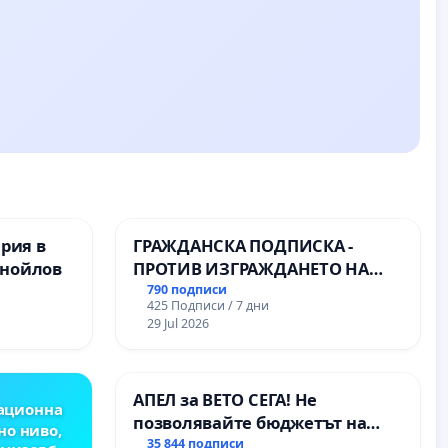
ерия в
ГРАЖДАНСКА ПОДПИСКА -
анойлов
ПРОТИВ ИЗГРАЖДАНЕТО НА
ВЪЖЕНА ЛИНИЯ (ЛИФТ) НА
790 подписи
425 Подписи / 7 дни
ТЕРИТОРИЯТА НА ПРИРОДНА
29 Jul 2026
ЗАБЕЛЕЖИТЕЛНОСТ „ХЪЛМ НА
ОСВОБОДИТЕЛИТЕ“
(БУНАРДЖИК)
АПЕЛ за ВЕТО СЕГА! Не
ационна
позволявайте бюджетът на
но ниво,
Радев да открадне парите и
35 844 подписи