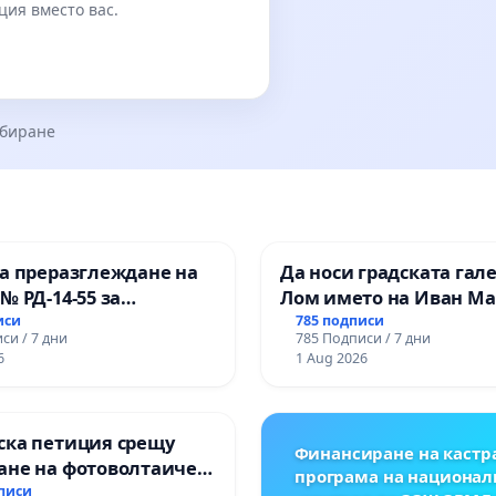
ция вместо вас.
збиране
за преразглеждане на
Да носи градската гал
№ РД-14-55 за
Лом името на Иван М
то на
иси
785 подписи
си / 7 дни
785 Подписи / 7 дни
оналната гимназия по
6
1 Aug 2026
ени технологии в
оналната гимназия по
ка и мениджмънт – гр.
ска петиция срещу
ик
Финансиране на кастр
ане на фотоволтаичен
програма на национал
.Прибой, общ. Радомир
дписи