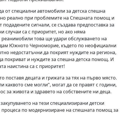
да от специални автомобили за детска спешна
 но реално при проблемите на Спешната помощ и
т подадените сигнали, се създава предпоставка за
 случаи са с приоритет, но ако няма
е реанимобили това ще удари обслужването на
е дам Южното Черноморие, където по неофициални
лютно недостатъчни да покрият нуждите на региона,
 да покриват и нуждите за спешна детска помощ. И
ата наистина са с приоритет!
о поставя децата и грижата за тях на първо място.
и каквото сме могли", могат да се правят с години,
рос за живота и здравето на собствените ни деца.
е закупуването на тези специализирани детски
и процеса по модернизиране на спешната помощ за