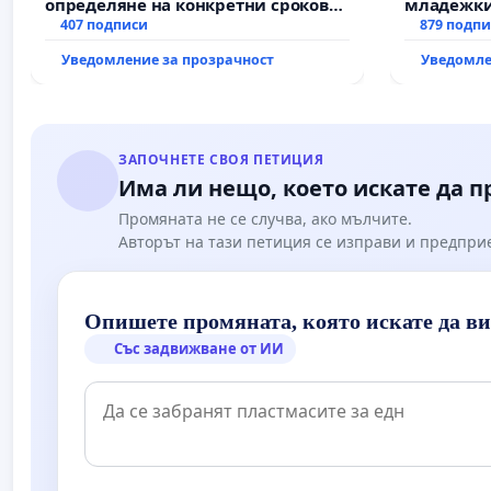
определяне на конкретни срокове
младежки
и извършване на цялостна
407 подписи
за младит
879 подп
рехабилитация на
Уведомление за прозрачност
Уведомле
републиканския път между пътен
възел АМ „Тракия“ - гр. Ихтиман - с.
Мирово - к.к. Момин проход
ЗАПОЧНЕТЕ СВОЯ ПЕТИЦИЯ
Има ли нещо, което искате да 
Промяната не се случва, ако мълчите.
Авторът на тази петиция се изправи и предпри
Опишете промяната, която искате да в
Със задвижване от ИИ