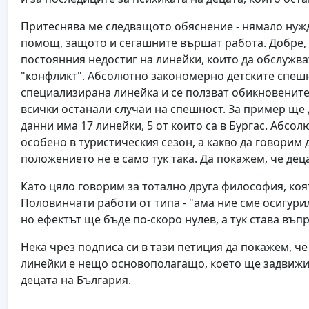
Притеснява ме следващото обяснение - нямало нуж
помощ, защото и сегашните вършат работа. Добре,
постоянния недостиг на линейки, които да обслужва
"конфликт". Абсолютно закономерно детските спешни
специализирана линейка и се ползват обикновенит
всички останали случаи на спешност. За пример щ
данни има 17 линейки, 5 от които са в Бургас. Абсо
особено в туристическия сезон, а какво да говорим
положението не е само тук така. Да покажем, че дец
Като цяло говорим за тотално друга философия, коят
Половинчати работи от типа - "ама ние сме осигурил
но ефектът ще бъде по-скоро нулев, а тук става въп
Нека чрез подписа си в тази петиция да покажем, ч
линейки е нещо основополагащо, което ще задвиж
децата на България.