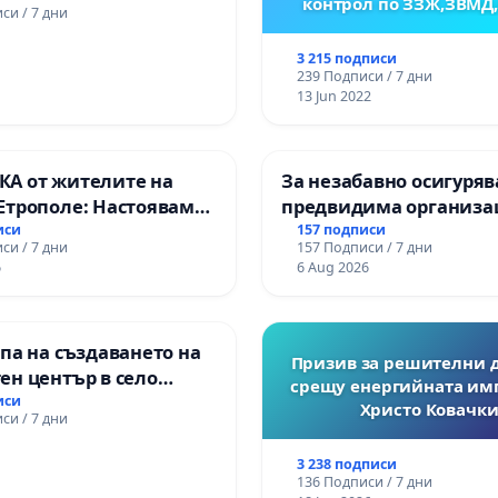
контрол по ЗЗЖ,ЗВМД
си / 7 дни
3 215 подписи
239 Подписи / 7 дни
13 Jun 2022
А от жителите на
За незабавно осигуряв
Етрополе: Настояваме
предвидима организа
гаранции от “Елаците-
учебния процес и гар
иси
157 подписи
си / 7 дни
157 Подписи / 7 дни
и от държавата, че ще
на правото на равнопо
6
6 Aug 2026
лнят всички
и качествено образова
чни норми!
учениците от ОУ „Княз
Александър I“ и Хума
па на създаването на
гимназия „
Призив за решителни 
ен център в село
срещу енергийната им
иси
Христо Ковачки
си / 7 дни
3 238 подписи
136 Подписи / 7 дни