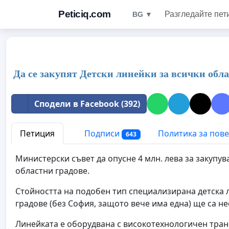
Peticiq.com
Разгледайте пет
BG ▼
Да се закупят Детски линейки за всички обл
Сподели в Facebook (392)
Петиция
Подписи
Политика за пов
643
Министерски съвет да опусне 4 млн. лева за закупу
областни градове.
Стойността на подобен тип специализирана детска л
градове (без София, защото вече има една) ще са не
Линейката е оборудвана с високотехнологичен тран