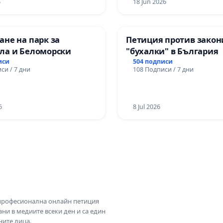
6
18 Jun 2026
не на парк за
Петиция против закон
ла и Беломорски
"бухалки" в България
иси
504 подписи
си / 7 дни
108 Подписи / 7 дни
6
8 Jul 2026
 професионална онлайн петиция
ни в медиите всеки ден и са един
ните лица.