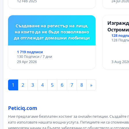
12 Feb 2025
24 Jul 202
Изгражда
Създаване на регистър на лица,
Остроми
на които да не бъде позволявано
128 подп
да отглеждат домашни любимци
128 Подпи
1 719 подписи
130 Подписи / 7 дни
29 Apr 2026
3 Aug 202
1
2
3
4
5
6
7
8
»
Peticiq.com
Ние предлагаме безплатен хостинг за онлайн петиции. Създайте
като използвате нашата мощна услуга. Петициите ни са споменава
невероятен начин да бъдете забелязани от обществото и отговор