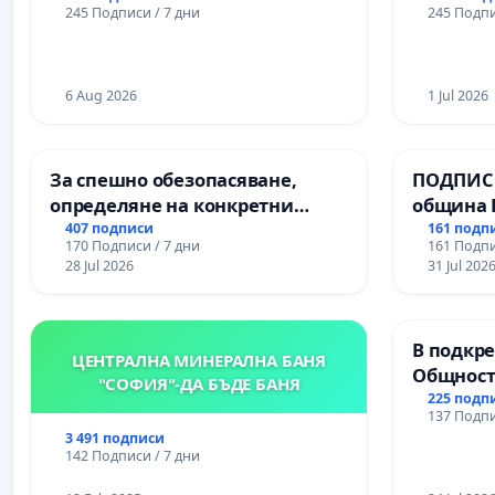
245 Подписи / 7 дни
245 Подпи
6 Aug 2026
1 Jul 2026
За спешно обезопасяване,
ПОДПИСК
определяне на конкретни
община 
срокове и извършване на
за ясни 
407 подписи
161 подп
170 Подписи / 7 дни
161 Подпи
цялостна рехабилитация на
МЕД” АД 
28 Jul 2026
31 Jul 202
републиканския път между
се изпъ
пътен възел АМ „Тракия“ - гр.
екологи
Ихтиман - с. Мирово - к.к.
В подкре
Момин проход
ЦЕНТРАЛНА МИНЕРАЛНА БАНЯ
Общност
"СОФИЯ"-ДА БЪДЕ БАНЯ
Църква
225 подп
137 Подпи
3 491 подписи
142 Подписи / 7 дни