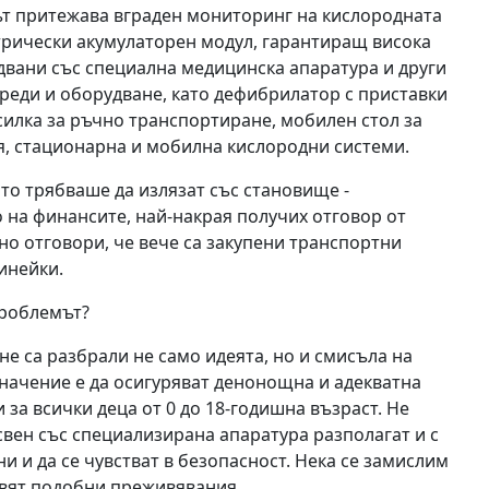
ът притежава вграден мониторинг на кислородната
трически акумулаторен модул, гарантиращ висока
двани със специална медицинска апаратура и други
еди и оборудване, като дефибрилатор с приставки
силка за ръчно транспортиране, мобилен стол за
я, стационарна и мобилна кислородни системи.
то трябваше да излязат със становище -
на финансите, най-накрая получих отговор от
но отговори, че вече са закупени транспортни
линейки.
проблемът?
е са разбрали не само идеята, но и смисъла на
начение е да осигуряват денонощна и адекватна
за всички деца от 0 до 18-годишна възраст. Не
освен със специализирана апаратура разполагат и с
ни и да се чувстват в безопасност. Нека се замислим
тавят подобни преживявания.