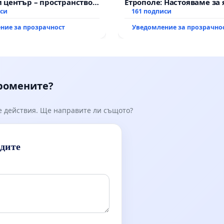
 център – пространство
Етрополе: Настояваме за 
е на Варна
иси
гаранции от “Елаците-МЕД
161 подписи
държавата, че ще се изп
ние за прозрачност
Уведомление за прозрачно
всички екологични норм
промените?
е действия. Ще направите ли същото?
идите