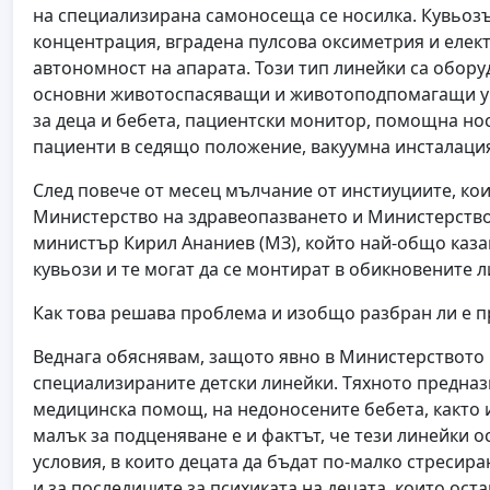
на специализирана самоносеща се носилка. Кувьоз
концентрация, вградена пулсова оксиметрия и елек
автономност на апарата. Този тип линейки са обору
основни животоспасяващи и животоподпомагащи ур
за деца и бебета, пациентски монитор, помощна но
пациенти в седящо положение, вакуумна инсталаци
След повече от месец мълчание от инстиуциите, кои
Министерство на здравеопазването и Министерство 
министър Кирил Ананиев (МЗ), който най-общо каза
кувьози и те могат да се монтират в обикновените 
Как това решава проблема и изобщо разбран ли е 
Веднага обяснявам, защото явно в Министерството н
специализираните детски линейки. Тяхното предназ
медицинска помощ, на недоносените бебета, както и 
малък за подценяване е и фактът, че тези линейки 
условия, в които децата да бъдат по-малко стресира
и за последиците за психиката на децата, които ос