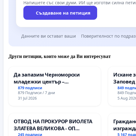
Напишете със свои думи. ИИ ще изготви силна пети
Създаване на петиция
Данните ви остават ваши
Поверителност по подра
Други петиции, които може да Ви интересуват
Да запазим Черноморски
Искане 
младежки център –
Заповед 
пространство за младите на
вливане
879 подписи
849 подп
879 Подписи / 7 дни
849 Подпи
Варна
Професи
31 Jul 2026
5 Aug 202
промишл
Професи
икономи
ОТВОД НА ПРОКУРОР ВИОЛЕТА
Граждан
Пазардж
ЗЛАТЕВА ВЕЛИКОВА - ОП
изгражд
ДОБРИЧ
парк в с
245 подписи
5 167 по