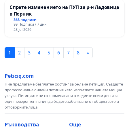
Спрете изменението на ПУП за р-н Ладовица
в Перник
368 подписи
99 Подписи / 7 дни
28 Jul 2026
1
2
3
4
5
6
7
8
»
Peticiq.com
Ние предлагаме безплатен хостинг за онлайн петиции. Създайте
професионална онлайн петиция като използвате нашата мощна
услуга. Петициите ни са споменавани в медиите всеки ден и са
един невероятен начин да бъдете забелязани от обществото и
отговорните лица.
Ръководства
Още