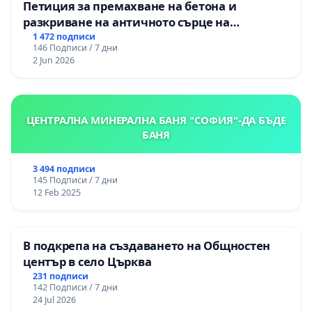
Петиция за премахване на бетона и
разкриване на античното сърце на
Могиланската могила във Враца
1 472 подписи
146 Подписи / 7 дни
2 Jun 2026
ЦЕНТРАЛНА МИНЕРАЛНА БАНЯ "СОФИЯ"-ДА БЪДЕ
БАНЯ
3 494 подписи
145 Подписи / 7 дни
12 Feb 2025
В подкрепа на създаването на Общностен
център в село Църква
231 подписи
142 Подписи / 7 дни
24 Jul 2026