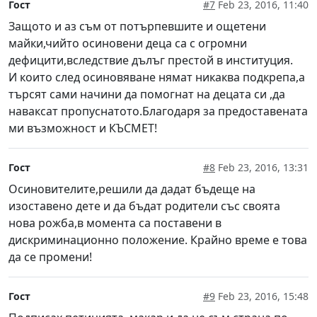
Гост
#7
Feb 23, 2016, 11:40
Защото и аз съм от потърпевшите и ощетени
майки,чийто осиновени деца са с огромни
дефицити,вследствие дълъг престой в институция.
И които след осиновяване нямат никаква подкрепа,а
търсят сами начини да помогнат на децата си ,да
наваксат пропуснатото.Благодаря за предоставената
ми възможност и КЪСМЕТ!
Гост
#8
Feb 23, 2016, 13:31
Осиновителите,решили да дадат бъдеще на
изоставено дете и да бъдат родители със своята
нова рожба,в момента са поставени в
дискриминационно положение. Крайно време е това
да се промени!
Гост
#9
Feb 23, 2016, 15:48