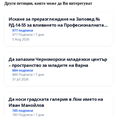
Други петиции, които може да Ви интересуват
Искане за преразглеждане на Заповед №
РД-14-55 за вливането на Професионалната
гимназия по промишлени технологии в
977 подписи
977 Подписи / 7 дни
Професионалната гимназия по икономика и
5 Aug 2026
мениджмънт – гр. Пазарджик
Да запазим Черноморски младежки център
– пространство за младите на Варна
884 подписи
884 Подписи / 7 дни
31 Jul 2026
Да носи градската галерия в Лом името на
Иван Манойлов
785 подписи
785 Подписи / 7 дни