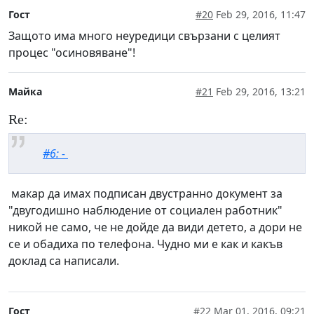
Гост
#20
Feb 29, 2016, 11:47
Защото има много неуредици свързани с целият
процес "осиновяване"!
Майка
#21
Feb 29, 2016, 13:21
Re:
#6: -
макар да имах подписан двустранно документ за
"двугодишно наблюдение от социален работник"
никой не само, че не дойде да види детето, а дори не
се и обадиха по телефона. Чудно ми е как и какъв
доклад са написали.
Гост
#22
Mar 01, 2016, 09:21