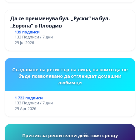
Да се преименува бул. „Руски“ на бул.
„Европа“ в Пловдив
139 подписи
133 Подписи / 7 дни
29 Jul 2026
Създаване на регистър на лица, на които да не
бъде позволявано да отглеждат домашни
любимци
1 722 подписи
133 Подписи / 7 дни
29 Apr 2026
Призив за решителни действия срещу