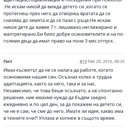
.Не искам никой да вижда детето си ,когато се
протегнеш през него да отвориш вратата да се
снизява до земята и да се пази с ръце.Не искам
никое дете да живее 7 г. лишавано,неглижирано и
малтретирано.Би било добре осиновителите и на по-
големи деца да имат право на поне 3 мес.отпуск.
Гост
#19
Feb 29, 2016, 08:33
Имах късметът да не се налага да работя, когато
осиновихме нашия син. Осъзнах колко е трудна
адаптацията, както за него, така и за нас.
Независимо, че това беше осъзнато, а не спонтанно
решение, ние имахме нужда да бъдем заедно
ежедневно и по цял ден, за да покажем на детето си,
че не е сам, че сме до него. Имате ли идея, какво има
в техните очи?! Уплаха и копнеж в същото време.