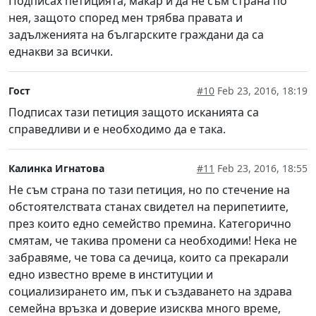
Подписах петицията, макар и да не съм страна по
нея, защото според мен трябва правата и
задълженията на българските граждани да са
еднакви за всички.
Гост
#10
Feb 23, 2016, 18:19
Подписах тази петиция защото исканията са
справедливи и е необходимо да е така.
Калинка Игнатова
#11
Feb 23, 2016, 18:55
Не съм страна по тази петиция, но по стечение на
обстоятелствата станах свидетел на перипетиите,
през които едно семейство премина. Категорично
смятам, че такива промени са необходими! Нека не
забравяме, че това са дечица, които са прекарали
едно известно време в институции и
социализирането им, пък и създаването на здрава
семейна връзка и доверие изисква много време,