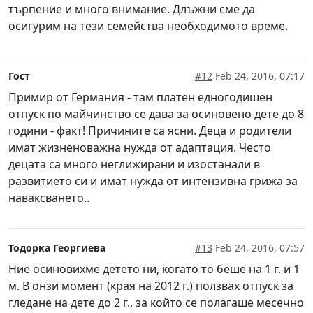
търпение и много внимание. Длъжни сме да
осигурим на тези семейства необходимото време.
Гост
#12
Feb 24, 2016, 07:17
Примир от Германия - там платен едногодишен
отпуск по майчинство се дава за осиновено дете до 8
години - факт! Причините са ясни. Деца и родители
имат жизненоважна нужда от адаптация. Често
децата са много неглижирани и изостанали в
развитието си и имат нужда от интензивна грижа за
наваксването..
Тодорка Георгиева
#13
Feb 24, 2016, 07:57
Ние осиновихме детето ни, когато то беше на 1 г. и 1
м. В онзи момент (края на 2012 г.) ползвах отпуск за
гледане на дете до 2 г., за който се полагаше месечно