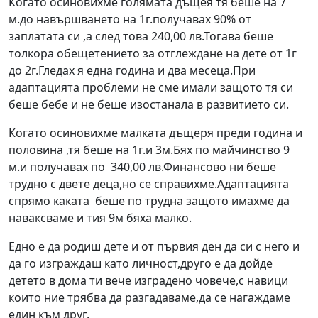
Когато осиновихме голямата дъщея тя беше на 7
м.до навършването на 1г.получавах 90% от
заплатата си ,а след това 240,00 лв.Тогава беше
толкора обещетението за отглеждане на дете от 1г
до 2г.Гледах я една година и два месеца.При
адаптацията проблеми не сме имали защото тя си
беше бебе и не беше изостанала в развитието си.
Когато осиновихме малката дъщеря преди година и
половина ,тя беше на 1г.и 3м.Бях по майчинство 9
м.и получавах по 340,00 лв.Финансово ни беше
трудно с двете деца,но се справихме.Адаптацията
спрямо каката беше по трудна защото имахме да
наваксваме и тия 9м бяха малко.
Едно е да родиш дете и от първия ден да си с него и
да го изграждаш като личност,друго е да дойде
детето в дома ти вече изградено човече,с навици
които ние трябва да разгадаваме,да се нагаждаме
един към друг.