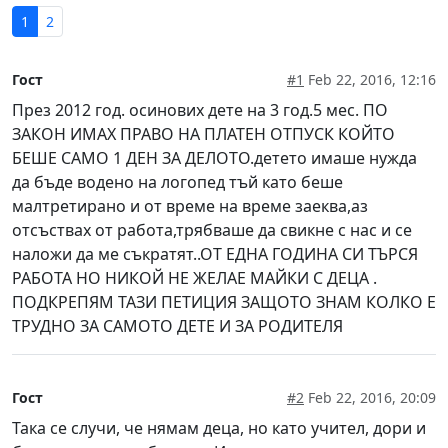
1
2
Гост
#1
Feb 22, 2016, 12:16
През 2012 год. осинових дете на 3 год.5 мес. ПО
ЗАКОН ИМАХ ПРАВО НА ПЛАТЕН ОТПУСК КОЙТО
БЕШЕ САМО 1 ДЕН ЗА ДЕЛОТО.детето имаше нужда
да бъде водено на логопед тъй като беше
малтретирано и от време на време заеква,аз
отсъствах от работа,трябваше да свикне с нас и се
наложи да ме съкратят..ОТ ЕДНА ГОДИНА СИ ТЪРСЯ
РАБОТА НО НИКОЙ НЕ ЖЕЛАЕ МАЙКИ С ДЕЦА .
ПОДКРЕПЯМ ТАЗИ ПЕТИЦИЯ ЗАЩОТО ЗНАМ КОЛКО Е
ТРУДНО ЗА САМОТО ДЕТЕ И ЗА РОДИТЕЛЯ
Гост
#2
Feb 22, 2016, 20:09
Така се случи, че нямам деца, но като учител, дори и