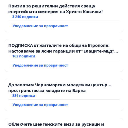
Призив за решителни действия срещу
енергийната империя на Христо Ковачки!
3 240 подписи
Уведомление за прозрачност
ПОДПИСКА от жителите на община Етрополе:
Настояваме за ясни гаранции от “Елаците-МЕД”
АД и от държавата, че ще се изпълнят всички
162 подписи
екологични норми!
Уведомление за прозрачност
Да запазим Черноморски младежки център –
пространство за младите на Варна
884 подписи
Уведомление за прозрачност
Облекчете шенгенските визи за руснаци и