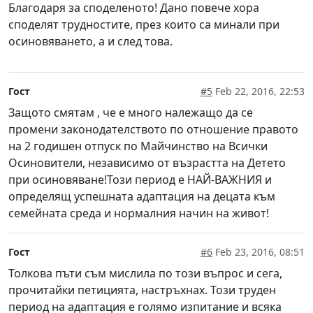
Благодаря за споделеното! Дано повече хора
споделят трудностите, през които са минали при
осиновяването, а и след това.
Гост
#5
Feb 22, 2016, 22:53
Защото смятам , че е много належащо да се
промени законодателството по отношение правото
на 2 годишен отпуск по Майчинство на Всички
Осиновители, независимо от възрастта на Детето
при осиновяване!Този период е НАЙ-ВАЖНИЯ и
определящ успешната адаптация на децата към
семейната среда и нормалния начин на живот!
Гост
#6
Feb 23, 2016, 08:51
Толкова пъти съм мислила по този въпрос и сега,
прочитайки петицията, настръхнах. Този труден
период на адаптация е голямо изпитание и всяка