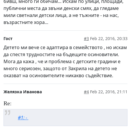
бивш, много ги обичам... Искам по улици, площади,
публични места да звъни денски смях, да гледаме
мили светнали детски лица, а не тъжните - на нас,
възрастните хора...
Гост
#3
Feb 22, 2016, 20:33
Детето ми вече се адаптира в семейството , но искам
да спестя трудностите на бъдещите осиновители.
Мога да кажа , че и проблема с детските градини е
много сериозен, защото от Закрила на детето не
оказват на осиновителите никакво съдействие.
Желязка Иванова
#4
Feb 22, 2016, 21:11
Re:
#1: -