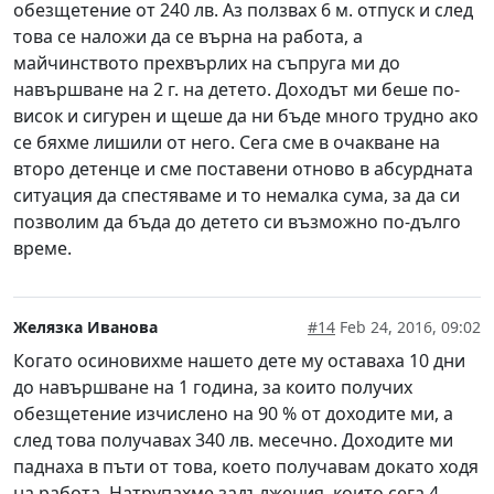
обезщетение от 240 лв. Аз ползвах 6 м. отпуск и след
това се наложи да се върна на работа, а
майчинството прехвърлих на съпруга ми до
навършване на 2 г. на детето. Доходът ми беше по-
висок и сигурен и щеше да ни бъде много трудно ако
се бяхме лишили от него. Сега сме в очакване на
второ детенце и сме поставени отново в абсурдната
ситуация да спестяваме и то немалка сума, за да си
позволим да бъда до детето си възможно по-дълго
време.
Желязка Иванова
#14
Feb 24, 2016, 09:02
Когато осиновихме нашето дете му оставаха 10 дни
до навършване на 1 година, за които получих
обезщетение изчислено на 90 % от доходите ми, а
след това получавах 340 лв. месечно. Доходите ми
паднаха в пъти от това, което получавам докато ходя
на работа. Натрупахме задължения, които сега 4