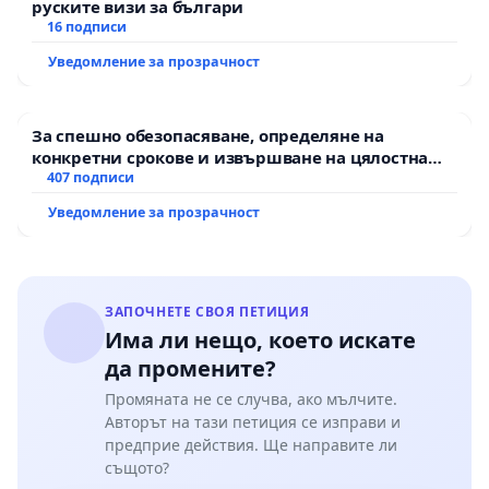
руските визи за българи
16 подписи
Уведомление за прозрачност
За спешно обезопасяване, определяне на
конкретни срокове и извършване на цялостна
рехабилитация на републиканския път между
407 подписи
пътен възел АМ „Тракия“ - гр. Ихтиман - с.
Уведомление за прозрачност
Мирово - к.к. Момин проход
ЗАПОЧНЕТЕ СВОЯ ПЕТИЦИЯ
Има ли нещо, което искате
да промените?
Промяната не се случва, ако мълчите.
Авторът на тази петиция се изправи и
предприе действия. Ще направите ли
същото?