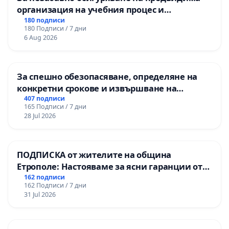
организация на учебния процес и
гарантиране на правото на равнопоставено
180 подписи
180 Подписи / 7 дни
и качествено образование на учениците от
6 Aug 2026
ОУ „Княз Александър I“ и Хуманитарна
гимназия „
За спешно обезопасяване, определяне на
конкретни срокове и извършване на
цялостна рехабилитация на
407 подписи
165 Подписи / 7 дни
републиканския път между пътен възел АМ
28 Jul 2026
„Тракия“ - гр. Ихтиман - с. Мирово - к.к.
Момин проход
ПОДПИСКА от жителите на община
Етрополе: Настояваме за ясни гаранции от
“Елаците-МЕД” АД и от държавата, че ще се
162 подписи
162 Подписи / 7 дни
изпълнят всички екологични норми!
31 Jul 2026