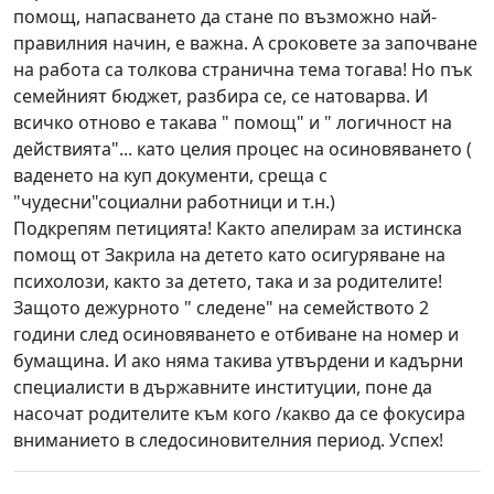
помощ, напасването да стане по възможно най-
правилния начин, е важна. А сроковете за започване
на работа са толкова странична тема тогава! Но пък
семейният бюджет, разбира се, се натоварва. И
всичко отново е такава " помощ" и " логичност на
действията"... като целия процес на осиновяването (
ваденето на куп документи, среща с
"чудесни"социални работници и т.н.)
Подкрепям петицията! Както апелирам за истинска
помощ от Закрила на детето като осигуряване на
психолози, както за детето, така и за родителите!
Защото дежурното " следене" на семейството 2
години след осиновяването е отбиване на номер и
бумащина. И ако няма такива утвърдени и кадърни
специалисти в държавните институции, поне да
насочат родителите към кого /какво да се фокусира
вниманието в следосиновителния период. Успех!