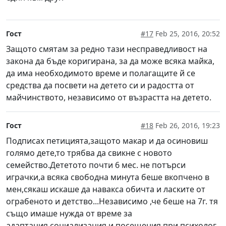
Гост
#17
Feb 25, 2016, 20:52
Защото смятам за редно тази несправедливост на
закона да бъде коригирана, за да може всяка майка,
да има необходимото време и полагащите й се
средства да посвети на детето си и радостта от
майчинството, независимо от възрастта на детето.
Гост
#18
Feb 26, 2016, 19:23
Подписах петицията,защото макар и да осиновиш
голямо дете,то трябва да свикне с новото
семейство.Дететото почти 6 мес. не потърси
играчки,а всяка свободна минута беше вкопчено в
мен,сякаш искаше да навакса обичта и ласките от
ограбеното и детство...Независимо ,че беше на 7г. тя
също имаше нужда от време за
адаптация,социализация и посещения при психолог