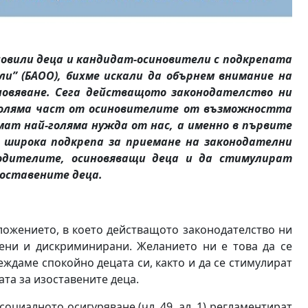
овили деца и кандидат-осиновители с подкрепата
ли” (БАОО), бихме искали да обърнем внимание на
новяване. Сега действащото законодателство ни
голяма част от осиновителите от възможността
ат най-голяма нужда от нас, а именно в първите
м широка подкрепа за приемане на законодателни
одителите, осиновяващи деца и да стимулират
зоставените деца.
жението, в което действащото законодателство ни
ени и дискриминирани. Желанието ни е това да се
ждаме спокойно децата си, както и да се стимулират
та за изоставените деца.
оциалното осигуряване (чл. 49, ал. 1) регламентират