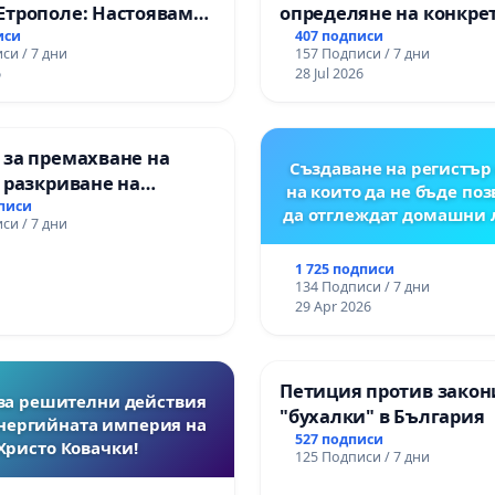
Етрополе: Настояваме
определяне на конкре
да бъдат отглеждани в семейна среда, да имат бъдеще
гаранции от “Елаците-
срокове и извършване
иси
407 подписи
одители.
си / 7 дни
157 Подписи / 7 дни
и от държавата, че ще
цялостна рехабилитац
6
28 Jul 2026
и същите да бъдат приети възможно най-скоро.
лнят всички
републиканския път 
чни норми!
пътен възел АМ „Тракия
Ихтиман - с. Мирово - к
 за премахване на
Момин проход
Създаване на регистър 
крепите, като подпишете петицията!
 разкриване на
на които да не бъде по
то сърце на
дписи
да отглеждат домашни
си / 7 дни
ската могила във
1 725 подписи
134 Подписи / 7 дни
29 Apr 2026
Петиция против закон
за решителни действия
"бухалки" в България
нергийната империя на
527 подписи
Христо Ковачки!
125 Подписи / 7 дни