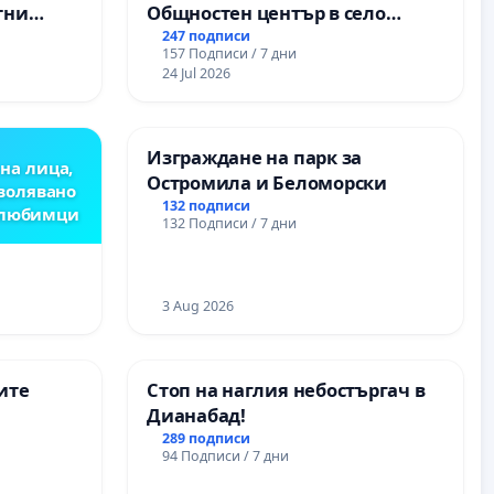
тни
Общностен център в село
 на
Църква
247 подписи
157 Подписи / 7 дни
ия на
24 Jul 2026
между
“ - гр.
.к.
Изграждане на парк за
на лица,
Остромила и Беломорски
зволявано
132 подписи
 любимци
132 Подписи / 7 дни
3 Aug 2026
ите
Стоп на наглия небостъргач в
Дианабад!
289 подписи
94 Подписи / 7 дни