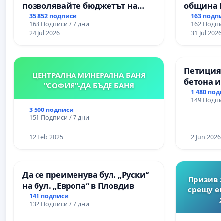
позволявайте бюджетът на
община 
над 5 г. Това би гарантирало правата и на децата, 
Радев да открадне парите и
за ясни 
35 852 подписи
163 подп
и да се развиват нормално под грижата на своите р
168 Подписи / 7 дни
162 Подпи
правата ни в тъмното
МЕД” АД 
24 Jul 2026
31 Jul 202
Надяваме се нашите искания да бъдат уважени 
се изпъ
екологи
Петиция
ЦЕНТРАЛНА МИНЕРАЛНА БАНЯ
Ако сте съпричастни с нас може да ни под
бетона и
"СОФИЯ"-ДА БЪДЕ БАНЯ
антично
1 480 по
149 Подпи
Могилан
3 500 подписи
Враца
151 Подписи / 7 дни
12 Feb 2025
2 Jun 2026
Да се преименува бул. „Руски“
Призив 
на бул. „Европа“ в Пловдив
срещу е
141 подписи
132 Подписи / 7 дни