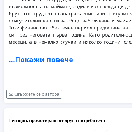
възможността на майките, родили и отглеждащи деца
брутното трудово възнаграждение или осигурите
осигурителни вноски за общо заболяване и майчин
Този финансово обезпечен период предоставя на с
си през неговата първа година. Като родители-о
месеци, а в немалко случаи и няколко години, сл
време, в което да можем пълноценно да полагам
осиновяването им.
...Покажи повече
Оценяваме положителните промени, които се из
осиновяване. Това даде възможност при осиновяван
платено майчинство. Проблемът все още остава нер
действащото законодателство в тези случаи майки
Свържете се с автора
родили и отглеждащи децата си, но до навършване на
164 ал. 1от Кодекса на труда). Осиновяванията на 
сравнено с общия им брой. Според закона при л
родители (нотариално заверена декларация), детето
Петиции, промотирани от други потребители
ако в 6-месечен срок то не е потърсено от биологичн
Следват поредица от процедури по вписване на де