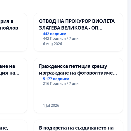
ерия в
ОТВОД НА ПРОКУРОР ВИОЛЕТА
анойлов
ЗЛАТЕВА ВЕЛИКОВА - ОП
ДОБРИЧ
442 подписи
442 Подписи / 7 дни
6 Aug 2026
ане на
Гражданска петиция срещу
ция на
изграждане на фотоволтаичен
антиране
парк в с.Прибой, общ. Радомир
5 177 подписи
216 Подписи / 7 дни
ставено
ние на
нитарна
1 Jul 2026
ане,
В подкрепа на създаването на