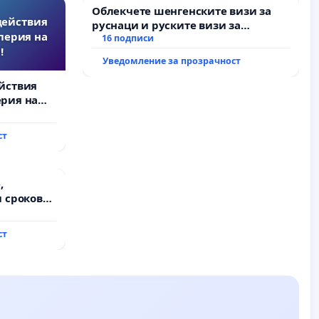
Облекчете шенгенските визи за
действия
руснаци и руските визи за
перия на
българи
16 подписи
!
Уведомление за прозрачност
йствия
рия на
ст
,
 срокове
на
ст
ду пътен
хтиман - с.
ход