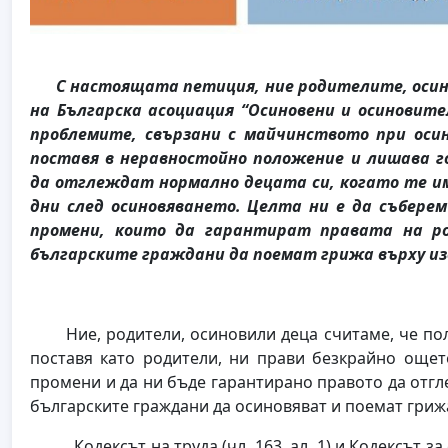
С настоящата петиция, ние родителите, осин
на
Българска асоциация “Осиновени и осиновите
проблемите, свързани с майчинството при оси
поставя в неравностойно положение и лишава 
да отглеждат нормално децата си, когато те им
дни след осиновяването. Целта ни е да събере
промени, които да гарантират правата на р
българските граждани да поемат грижа върху и
Ние, родители, осиновили деца считаме, че поло
поставя като родители, ни прави безкрайно ощет
промени и да ни бъде гарантирано правото да отгле
българските граждани да осиновяват и поемат грижа
Кодексът на труда (чл. 163, ал. 1) и Кодексът за с