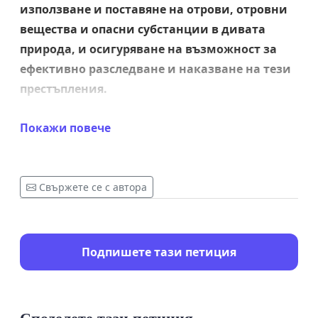
използване и поставяне на отрови, отровни
вещества и опасни субстанции в дивата
природа, и осигуряване на възможност за
ефективно разследване и наказване на тези
престъпления.
Покажи повече
ДО: ПРЕЗИДЕНТ НА Р БЪЛГАРИЯ
МИНИСТЪР-ПРЕДСЕДАТЕЛ НА Р БЪЛГАРИЯ
МИНИСТЕРСКИ СЪВЕТ НА Р БЪЛГАРИЯ
Свържете се с автора
МИНИСТЪР НА ПРАВОСЪДИЕТО
МИНИСТЪР НА ОКОЛНАТА СРЕДА И ВОДИТЕ
МИНИСТЪР НА ВЪТРЕШНИТЕ РАБОТИ
ПРЕДСЕДАТЕЛ НА НАРОДНО СЪБРАНИЕ НА Р
Подпишете тази петиция
БЪЛГАРИЯ
ПРЕДСЕДАНЕЛИ НА ПАРЛАМЕНТАРНИ ГРУПИ
НАРОДНО СЪБРАНИЕ