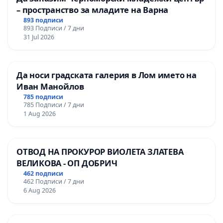
примамка (2019 г.)
– пространство за младите на Варна
отравяне на 11 белоглави лешояди (2025 г.)
893 подписи
прострелян 1 черен лешояд /Aegypius
893 Подписи / 7 дни
monachus/ в района на с. Женда, общ.
31 Jul 2026
Черноочене, обл. Кърджали (2020 г.)
умъртвяване на 2 черни лешояда (2021 г.)
умъртвяване на 4 четири черни лешояда
Да носи градската галерия в Лом името на
край Котел – отново в резултат на поставена
Иван Манойлов
отровна примамка (2022 г.)
785 подписи
785 Подписи / 7 дни
прострелян 1 черен лешояд в района на
1 Aug 2026
Омуртаг (2025 г.)
отровени 4 египетски лешояда /Neophron
percnopterus/ (2020 г., 2025 г.)
ОТВОД НА ПРОКУРОР ВИОЛЕТА ЗЛАТЕВА
ВЕЛИКОВА - ОП ДОБРИЧ
Черната статистика се допълва и от
462 подписи
последния случай (от 10.01.2026 г.), когато
462 Подписи / 7 дни
отново в резултат на поставена отровна
6 Aug 2026
примамка са умъртвени 6 черни лешояда и 1
белоглав лешояд…