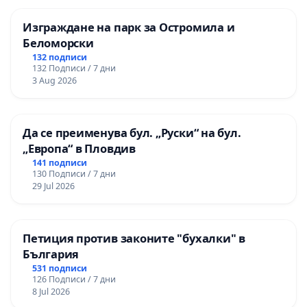
нормативна уредба на престъпленията в
Особената част на НК - Глава осма, Раздел І, чл.
Изграждане на парк за Остромила и
278г и чл. 278д – чрез завишаване на
Беломорски
предвидените наказания, с цел осигуряване на
132 подписи
132 Подписи / 7 дни
адекватна наказателно-правна защита и по-
3 Aug 2026
ефективно противодействие срещу незаконните
действия/посегателства срещу дивата природа и
нейните компоненти.
Да се преименува бул. „Руски“ на бул.
„Европа“ в Пловдив
2. Да бъде инкриминирано противозаконното
141 подписи
използване/поставяне на отровни вещества и
130 Подписи / 7 дни
29 Jul 2026
опасни субстанции в дивата природа, с цел - да
се ограничи причиняването на смърт, тежко или
трайно увреждане на екземпляр от защитен вид
от дивата фауна.
Петиция против законите "бухалки" в
България
531 подписи
3. Да се осигури нормативна възможност за
126 Подписи / 7 дни
участие на компетентните/заинтересованите
8 Jul 2026
Институции, органи и/или Организации в