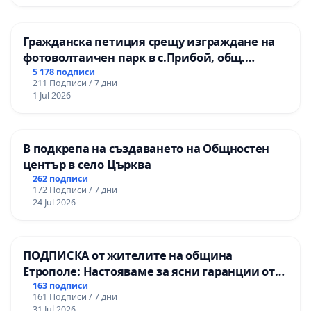
производства, касаещи престъпления против
природата.
Гражданска петиция срещу изграждане на
фотоволтаичен парк в с.Прибой, общ.
Често въпреки извършените оперативно-
Радомир
5 178 подписи
издирвателни мероприятия не се стига до
211 Подписи / 7 дни
разкриване на извършител поради което,
1 Jul 2026
образуваните наказателни производства биват
спирани - с вероятността да останат „спрени“ в
периода до изтичане на абсолютната давност за
В подкрепа на създаването на Общностен
наказателно преследване.
център в село Църква
262 подписи
В други случаи, въпреки вероятността да бъде
172 Подписи / 7 дни
24 Jul 2026
открит извършител, Прокуратурата преценява,
че „не са налице достатъчно данни за
образуване на наказателно производство“…
ПОДПИСКА от жителите на община
Етрополе: Настояваме за ясни гаранции от
Следва да се има предвид, че подбраните
“Елаците-МЕД” АД и от държавата, че ще се
163 подписи
примери са показателни, тъй като илюстрират
161 Подписи / 7 дни
изпълнят всички екологични норми!
проблем, който обхваща повече от един аспекта
31 Jul 2026