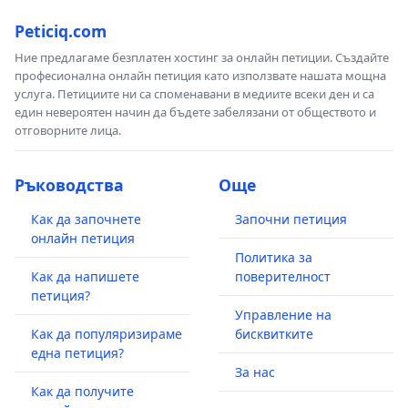
органите на страните по споразумението, и да се
утвърди МЕХАНИЗЪМ за превенция, контрол,
Peticiq.com
административнонаказателна дейност и/или
Ние предлагаме безплатен хостинг за онлайн петиции. Създайте
разследване на нарушения и/или престъпления
професионална онлайн петиция като използвате нашата мощна
против околната среда, дивата природа и
услуга. Петициите ни са споменавани в медиите всеки ден и са
животните.
един невероятен начин да бъдете забелязани от обществото и
отговорните лица.
6. Да се планира увеличаване на капацитета на
сектор „Престъпления против околната среда и
Ръководства
Още
дивата природа“ към отдел „Икономическа
Как да започнете
Започни петиция
полиция на ГДНП при МВР.
онлайн петиция
Политика за
Предлаганите изменения и допълнения в
Как да напишете
поверителност
нормативната уредба да бъдат обсъдени в
петиция?
спешен порядък в контекста на Директива (ЕС)
Управление на
2024/1203 на Европейския парламент и на
Как да популяризираме
бисквитките
Съвета от 11 април 2024 година относно
една петиция?
За нас
защитата на околната среда чрез наказателно
Как да получите
право и за замяна на директиви 2008/99/ЕО и