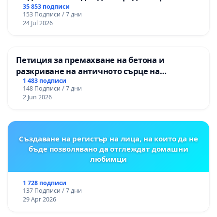
свързани с дългогодишно проучване, планиране
правата ни в тъмното
35 853 подписи
и множество усилия на учени, специалисти и
153 Подписи / 7 дни
24 Jul 2026
доброволци, и имат значителна консервационна
роля – в европейски и световен план.
Петиция за премахване на бетона и
За да се противодейства по-ефективно срещу
разкриване на античното сърце на
незаконните действия/посегателства срещу
Могиланската могила във Враца
1 483 подписи
дивата природа и нейните компоненти са
148 Подписи / 7 дни
необходими, както изменения в нормативната
2 Jun 2026
уредба, така и промени – свързани с
организацията на работата/дейността на
компетентните органи.
Създаване на регистър на лица, на които да не
бъде позволявано да отглеждат домашни
Във връзка с горното се обръщаме към Вас с
любимци
искане за спешни действия и мерки.
1 728 подписи
НАСТОЯВАМЕ ЗА СЛЕДНОТО:
137 Подписи / 7 дни
29 Apr 2026
1. Да бъде актуализирана действащата