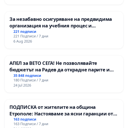
За незабавно осигуряване на предвидима
организация на учебния процес и
гарантиране на правото на равнопоставено
221 подписи
221 Подписи / 7 дни
и качествено образование на учениците от
6 Aug 2026
ОУ „Княз Александър I“ и Хуманитарна
гимназия „
АПЕЛ за ВЕТО СЕГА! Не позволявайте
бюджетът на Радев да открадне парите и
правата ни в тъмното
35 848 подписи
180 Подписи / 7 дни
24 Jul 2026
ПОДПИСКА от жителите на община
Етрополе: Настояваме за ясни гаранции от
“Елаците-МЕД” АД и от държавата, че ще се
163 подписи
163 Подписи / 7 дни
изпълнят всички екологични норми!