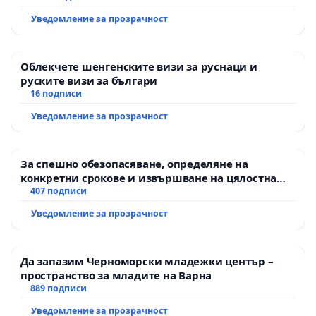
Уведомление за прозрачност
Облекчете шенгенските визи за руснаци и
руските визи за българи
16 подписи
Уведомление за прозрачност
За спешно обезопасяване, определяне на
конкретни срокове и извършване на цялостна
рехабилитация на републиканския път между
407 подписи
пътен възел АМ „Тракия“ - гр. Ихтиман - с.
Уведомление за прозрачност
Мирово - к.к. Момин проход
Да запазим Черноморски младежки център –
пространство за младите на Варна
889 подписи
Уведомление за прозрачност