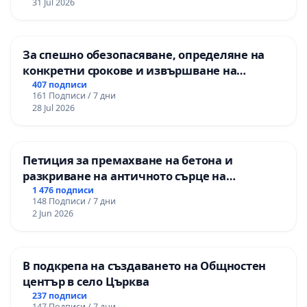
31 Jul 2026
За спешно обезопасяване, определяне на
конкретни срокове и извършване на
цялостна рехабилитация на
407 подписи
161 Подписи / 7 дни
републиканския път между пътен възел АМ
28 Jul 2026
„Тракия“ - гр. Ихтиман - с. Мирово - к.к.
Момин проход
Петиция за премахване на бетона и
разкриване на античното сърце на
Могиланската могила във Враца
1 476 подписи
148 Подписи / 7 дни
2 Jun 2026
В подкрепа на създаването на Общностен
център в село Църква
237 подписи
147 Подписи / 7 дни