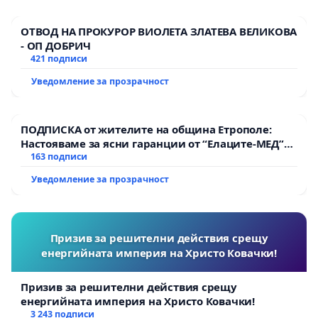
ОТВОД НА ПРОКУРОР ВИОЛЕТА ЗЛАТЕВА ВЕЛИКОВА
- ОП ДОБРИЧ
421 подписи
Уведомление за прозрачност
ПОДПИСКА от жителите на община Етрополе:
Настояваме за ясни гаранции от “Елаците-МЕД”
АД и от държавата, че ще се изпълнят всички
163 подписи
екологични норми!
Уведомление за прозрачност
Призив за решителни действия срещу
енергийната империя на Христо Ковачки!
Призив за решителни действия срещу
енергийната империя на Христо Ковачки!
3 243 подписи