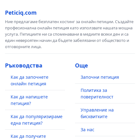
Peticiq.com
Ние предлагаме безплатен хостинг за онлайн петиции. Създайте
професионална онлайн петиция като използвате нашата мощна
услуга. Петициите ни са споменавани в медиите всеки ден и са
един невероятен начин да бъдете забелязани от обществото и
отговорните лица.
Ръководства
Още
Как да започнете
Започни петиция
онлайн петиция
Политика за
Как да напишете
поверителност
петиция?
Управление на
Как да популяризираме
бисквитките
една петиция?
За нас
Как да получите