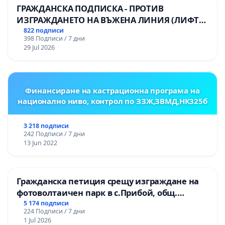
ГРАЖДАНСКА ПОДПИСКА - ПРОТИВ
ИЗГРАЖДАНЕТО НА ВЪЖЕНА ЛИНИЯ (ЛИФТ)
НА ТЕРИТОРИЯТА НА ПРИРОДНА
822 подписи
398 Подписи / 7 дни
ЗАБЕЛЕЖИТЕЛНОСТ „ХЪЛМ НА
29 Jul 2026
ОСВОБОДИТЕЛИТЕ“ (БУНАРДЖИК)
Финансиране на кастрационна програма на
национално ниво, контрол по ЗЗЖ,ЗВМД,НК325б
3 218 подписи
242 Подписи / 7 дни
13 Jun 2022
Гражданска петиция срещу изграждане на
фотоволтаичен парк в с.Прибой, общ.
Радомир
5 174 подписи
224 Подписи / 7 дни
1 Jul 2026