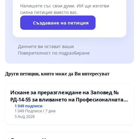
Напишете със свои думи. ИИ ще изготви
силна петиция вместо вас.
Създаване на петиция
Данните ви остават ваши
Поверителност по подразбиране
Други петиции, които може да Ви интересуват
Искане за преразглеждане на Заповед №
РД-14-55 за вливането на Професионалната
гимназия по промишлени технологии в
1 049 подписи
1 049 Подписи / 7 дни
Професионалната гимназия по икономика и
5 Aug 2026
мениджмънт – гр. Пазарджик