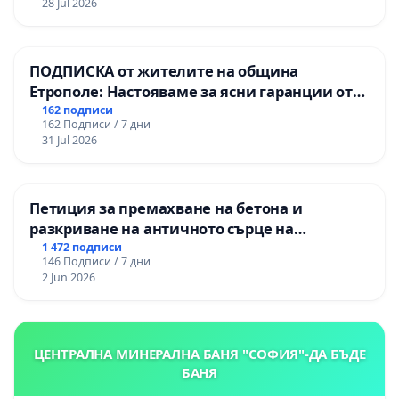
28 Jul 2026
„Тракия“ - гр. Ихтиман - с. Мирово - к.к.
Момин проход
ПОДПИСКА от жителите на община
Етрополе: Настояваме за ясни гаранции от
“Елаците-МЕД” АД и от държавата, че ще се
162 подписи
162 Подписи / 7 дни
изпълнят всички екологични норми!
31 Jul 2026
Петиция за премахване на бетона и
разкриване на античното сърце на
Могиланската могила във Враца
1 472 подписи
146 Подписи / 7 дни
2 Jun 2026
ЦЕНТРАЛНА МИНЕРАЛНА БАНЯ "СОФИЯ"-ДА БЪДЕ
БАНЯ