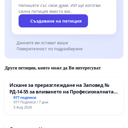
Напишете със свои думи. ИИ ще изготви
силна петиция вместо вас.
Създаване на петиция
Данните ви остават ваши
Поверителност по подразбиране
Други петиции, които може да Ви интересуват
Искане за преразглеждане на Заповед №
РД-14-55 за вливането на Професионалната
гимназия по промишлени технологии в
977 подписи
977 Подписи / 7 дни
Професионалната гимназия по икономика и
5 Aug 2026
мениджмънт – гр. Пазарджик