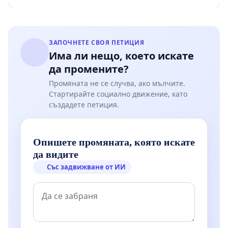
Мирово - к.к. Момин проход
ЗАПОЧНЕТЕ СВОЯ ПЕТИЦИЯ
Има ли нещо, което искате
да промените?
Промяната не се случва, ако мълчите.
Стартирайте социално движение, като
създадете петиция.
Опишете промяната, която искате
да видите
Със задвижване от ИИ