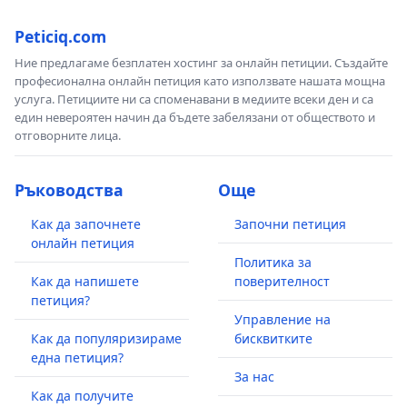
Peticiq.com
Ние предлагаме безплатен хостинг за онлайн петиции. Създайте
професионална онлайн петиция като използвате нашата мощна
услуга. Петициите ни са споменавани в медиите всеки ден и са
един невероятен начин да бъдете забелязани от обществото и
отговорните лица.
Ръководства
Още
Как да започнете
Започни петиция
онлайн петиция
Политика за
Как да напишете
поверителност
петиция?
Управление на
Как да популяризираме
бисквитките
една петиция?
За нас
Как да получите