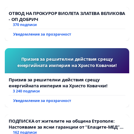
ОТВОД НА ПРОКУРОР ВИОЛЕТА ЗЛАТЕВА ВЕЛИКОВА
- ОП ДОБРИЧ
370 подписи
Уведомление за прозрачност
Призив за решителни действия срещу
енергийната империя на Христо Ковачки!
Призив за решителни действия срещу
енергийната империя на Христо Ковачки!
3 240 подписи
Уведомление за прозрачност
ПОДПИСКА от жителите на община Етрополе:
Настояваме за ясни гаранции от “Елаците-МЕД”
АД и от държавата, че ще се изпълнят всички
162 подписи