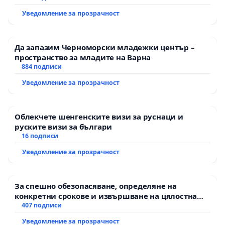
екологични норми!
Уведомление за прозрачност
Да запазим Черноморски младежки център –
пространство за младите на Варна
884 подписи
Уведомление за прозрачност
Облекчете шенгенските визи за руснаци и
руските визи за българи
16 подписи
Уведомление за прозрачност
За спешно обезопасяване, определяне на
конкретни срокове и извършване на цялостна
рехабилитация на републиканския път между
407 подписи
пътен възел АМ „Тракия“ - гр. Ихтиман - с.
Уведомление за прозрачност