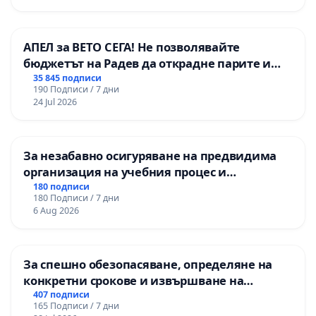
АПЕЛ за ВЕТО СЕГА! Не позволявайте
бюджетът на Радев да открадне парите и
правата ни в тъмното
35 845 подписи
190 Подписи / 7 дни
24 Jul 2026
За незабавно осигуряване на предвидима
организация на учебния процес и
гарантиране на правото на равнопоставено
180 подписи
180 Подписи / 7 дни
и качествено образование на учениците от
6 Aug 2026
ОУ „Княз Александър I“ и Хуманитарна
гимназия „
За спешно обезопасяване, определяне на
конкретни срокове и извършване на
цялостна рехабилитация на
407 подписи
165 Подписи / 7 дни
републиканския път между пътен възел АМ