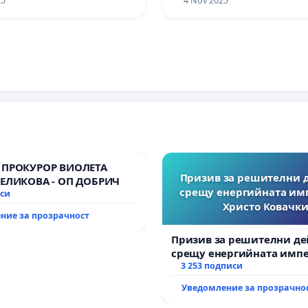
25
4 Nov 2025
 ПРОКУРОР ВИОЛЕТА
Призив за решителни 
ВЕЛИКОВА - ОП ДОБРИЧ
срещу енергийната им
иси
Христо Ковачки
ние за прозрачност
Призив за решителни де
срещу енергийната импе
Христо Ковачки!
3 253 подписи
Уведомление за прозрачно