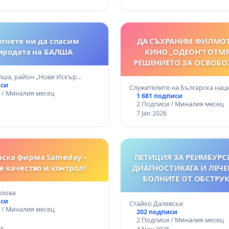
гнете ни да спасим
ДА СЪХРАНИМ ФИЛМОТ
иродата на БАЛША
КИНО „ОДЕОН“! ОТМ
РЕШЕНИЕТО ЗА ОСВОБ
НА ДИРЕКТОРА НА
лша, район „Нови Искър…
иси
Служителите на Българска на
 / Миналия месец
1 681 подписи
2 Подписи / Миналия месец
7 Jan 2026
ска фирма Sameday –
ПЕТИЦИЯ ЗА РЕИМБУРС
 качество и контрол!
ДИАГНОСТИКАТА И ЛЕЧЕ
БОЛНИТЕ ОТ ОБСТРУ
СЪННА АПНЕЯ
илова
иси
Стайко Далевски
 / Миналия месец
202 подписи
2 Подписи / Миналия месец