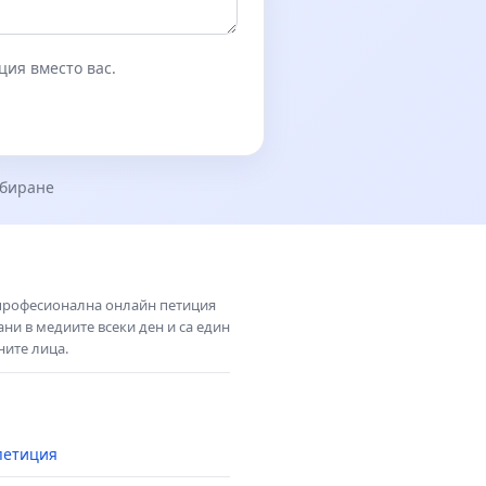
ция вместо вас.
збиране
 професионална онлайн петиция
ни в медиите всеки ден и са един
ните лица.
петиция