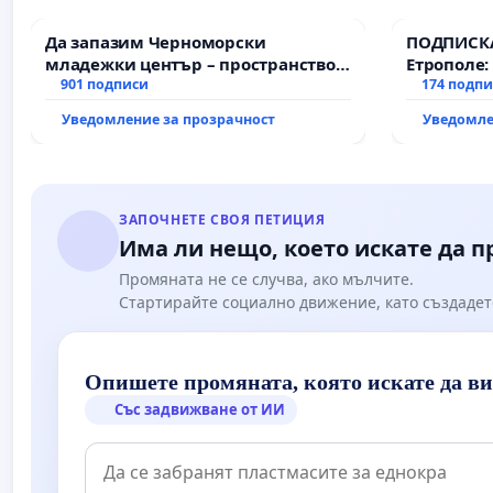
Да запазим Черноморски
ПОДПИСКА
младежки център – пространство
Етрополе:
за младите на Варна
901 подписи
гаранции 
174 подп
държавата
Уведомление за прозрачност
Уведомле
всички е
ЗАПОЧНЕТЕ СВОЯ ПЕТИЦИЯ
Има ли нещо, което искате да 
Промяната не се случва, ако мълчите.
Стартирайте социално движение, като създадет
Опишете промяната, която искате да в
Със задвижване от ИИ