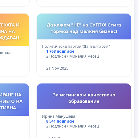
ЕКАТА И
Да кажем "НЕ" на СУПТО! Стига
ЯНА НА
тормоз над малкия бизнес!
ОЖДАВАНЕ
 БНФ
Политическа партия "Да, България"
1 768 подписи
ционал…
2 Подписи / Миналия месец
21 Nov 2025
ИРАНЕ НА
За истинско и качествено
НИЕТО НА
образование
КТИВНА
Ирина Манушева
8 541 подписи
2 Подписи / Миналия месец