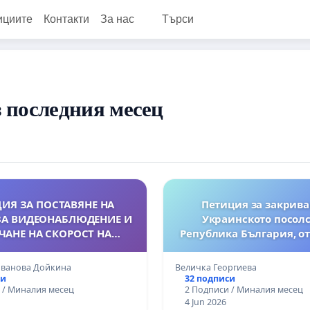
ициите
Контакти
За нас
Търси
 последния месец
ИЯ ЗА ПОСТАВЯНЕ НА
Петиция за закрива
ЗА ВИДЕОНАБЛЮДЕНИЕ И
Украинското посолс
ЧАНЕ НА СКОРОСТ НА
Република България, о
 КНЯГИНЯ В ГР. РАКИТОВО
на посланичката на 
Олеся Илашчук и према
ванова Дойкина
Величка Георгиева
украински знаме
си
32 подписи
 / Миналия месец
2 Подписи / Миналия месец
4 Jun 2026