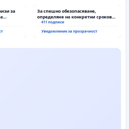
визи за
За спешно обезопасяване,
за
определяне на конкретни срокове
и извършване на цялостна
411 подписи
рехабилитация на
ст
Уведомление за прозрачност
републиканския път между пътен
възел АМ „Тракия“ - гр. Ихтиман - с.
Мирово - к.к. Момин проход