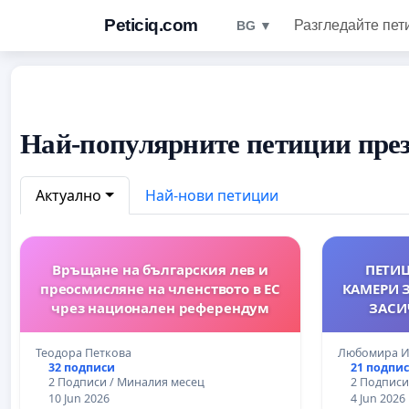
Peticiq.com
Разгледайте пет
BG ▼
Най-популярните петиции през
Актуално
Най-нови петиции
Връщане на българския лев и
ПЕТИЦ
преосмисляне на членството в ЕС
КАМЕРИ 
чрез национален референдум
ЗАСИ
УЛ.РАЙНА
Теодора Петкова
Любомира И
32 подписи
21 подпи
2 Подписи / Миналия месец
2 Подписи
10 Jun 2026
4 Jun 2026