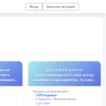
Вход
Започни петиция
не на
Д Е К Л А Р А Ц И Я от
тво в
протестиращи на 31 май срещу
тзоваване
насилието над животни „Те нямат
Украйна
глас, но имат нас“-„Бандата на
хване на
Безгласните“
"Бандата на Безгласните"
на.
1 879 подписи
2 Подписи / Миналия месец
1 Jun 2026