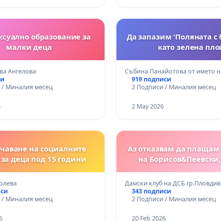
ексуално образование за
Да запазим 'Поляната с 
малки деца
като зелена пл
ва Ангелова
Събина Панайотова от името н
си
919 подписи
 / Миналия месец
2 Подписи / Миналия месец
6
2 May 2026
чаване на социалните
Аз отказвам да плащам
за деца под 15 години
на Борисов&Пеевски,
олева
Дамски клуб на ДСБ гр.Пловдив
иси
343 подписи
 / Миналия месец
2 Подписи / Миналия месец
6
20 Feb 2026