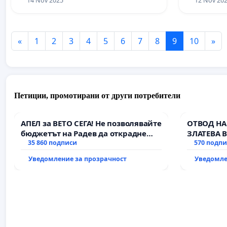
14 Nov 2025
12 Nov 20
«
1
2
3
4
5
6
7
8
9
10
»
Петиции, промотирани от други потребители
АПЕЛ за ВЕТО СЕГА! Не позволявайте
ОТВОД НА
бюджетът на Радев да открадне
ЗЛАТЕВА 
парите и правата ни в тъмното
35 860 подписи
570 подп
Уведомление за прозрачност
Уведомле