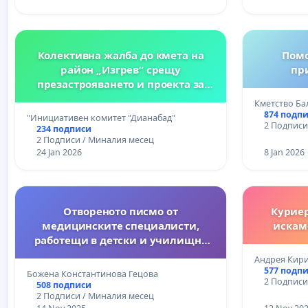
Колективна жалба до кмета на
Помо
район „Изгрев“ срещу
пр
презастрояването и проекта за
небостъргач в Дианабад
Кметство Ба
874 подп
"Инициативен комитет "Дианабад"
2 Подписи
234 подписи
2 Подписи / Миналия месец
24 Jan 2026
8 Jan 2026
Отвореното писмо от
Куриер
медицинските специалисти,
искаме
работещи в детски и училищно
здравеопазване! Ние не сме
Андрея Кир
невидими. И няма да мълчим.
577 подп
Божена Константинова Гецова
2 Подписи
508 подписи
2 Подписи / Миналия месец