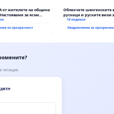
 от жителите на община
Облекчете шенгенските 
 Настояваме за ясни
руснаци и руските визи 
от “Елаците-МЕД” АД и от
иси
българи
16 подписи
, че ще се изпълнят
ние за прозрачност
Уведомление за прозрачно
кологични норми!
промените?
е петиция.
идите