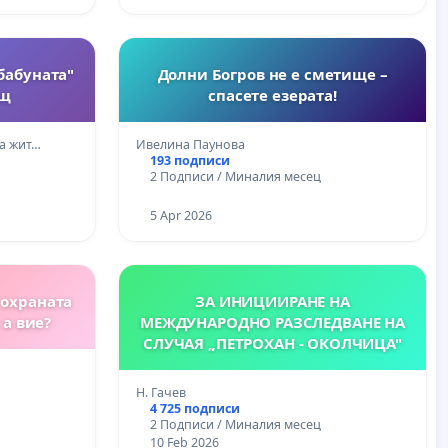
бабуната"
Долни Богров не е сметище –
ощ
спасете езерата!
а жит…
Ивелина Паунова
193 подписи
2 Подписи / Миналия месец
5 Apr 2026
 охраната
ЗA ИНИЦИИРАНЕ НА
 а вие?
МЕЖДУНАРОДНО РАЗСЛЕДВАНЕ НА
СЛУЧАЯ „ПЕТРОХАН - ОКОЛЧИЦА"
Н. Гачев
4 725 подписи
2 Подписи / Миналия месец
10 Feb 2026