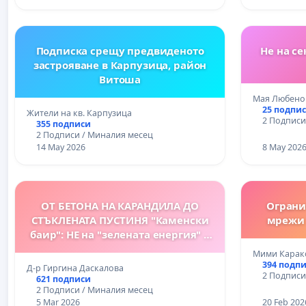
Подписка срещу предвиденото
Не на с
застрояване в Карпузица, район
Витоша
Мая Любено
25 подпи
Жители на кв. Карпузица
2 Подписи
355 подписи
2 Подписи / Миналия месец
14 May 2026
8 May 202
ОТ БЕТОНА НА КАРАНДИЛА ДО
Ограни
СТЪКЛЕНАТА ПУСТИНЯ "Каменски
мрежи 
баир": НЕ на "зелената енергия" в
Натура 2000 - 400 дка
Мими Карак
394 подп
Д-р Гиргина Даскалова
2 Подписи
621 подписи
2 Подписи / Миналия месец
5 Mar 2026
20 Feb 202