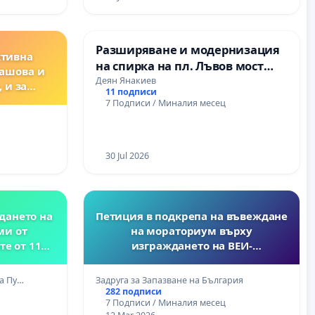
Разширяване и модернизация
ктивна
на спирка на пл. Лъвов мост
Сашова и
(1278)
Деян Янакиев
 и за
11 подписи
мени,
7 Подписи / Миналия месец
ежки
пления,
вотни!
30 Jul 2026
дането на
Петиция в подкрепа на въвеждане
и от
на мораториум върху
е от 11А,
изграждането на ВЕИ-
лас от 22.
фотоволтаични и ветроенергийни
" за
паркове
а Пу…
Задруга за Запазване на България
7 учебна
282 подписи
7 Подписи / Миналия месец