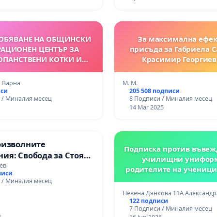
ОБЯВАНЕ НА ОБЩИНСКИ
За максимална ефе
РАЦИОНЕН ЦЕНТЪР ЗА
присъда за Габриела 
ОПАНСТВЕНИ КОТКИ И
Красимир Георгиев,
ЧЕТА В ГРАД ВАРНА
законодателни про
предвиждащи по-т
 Варна
M. M.
наказания за престъ
иси
205 508 подписи
 / Миналия месец
8 Подписи / Миналия месец
извършени срещу жи
14 Mar 2025
оизволните
Подписка против въвеж
ия: Свобода за Стоян
училищни униформ
 доказване на вината
ев
родителите на ученицит
писи
11Б, 11В, 11Г, 11Д, 11Е к
 / Миналия месец
СЕУ "Г. С. Раковски
Невена Дянкова 11А Александр
предстоящата 2026/202
122 подписи
7 Подписи / Миналия месец
година