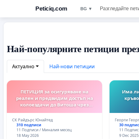
Peticiq.com
Разгледайте пет
BG ▼
Най-популярните петиции през
Актуално
Най-нови петиции
ПЕТИЦИЯ за осигуряване на
Има ли
реален и предвидим достъп на
кръво
колоездачи до Витоша чрез
автобусни линии 61, 63 и 66 на
ЦГМ
СК Райдърс Юнайтед
Георги Геор
310 подписи
30 подпи
11 Подписи / Миналия месец
11 Подпис
18 May 2026
9 Dec 2025