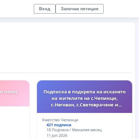
Вход
Започни петиция
tu noviq
Подписка в подкрепа на искането
на жителите на с.Чепинци,
с.Негован, с.Световрачене и
с.Кубратово за изграждане на
канализация и реконструкция на
Кметство Чепинци
водопроводната мрежа
421 подписи
10 Подписи / Миналия месец
11 Jun 2026