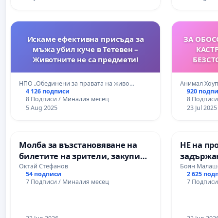
Искаме ефективна присъда за
ЗА ОБОС
мъжа убил куче в Тетевен –
КАСТ
Животните не са предмети!
БЕЗСТ
КУ
НПО „Обединени за правата на живо…
Анимал Хоуп
4 126 подписи
920 подп
8 Подписи / Миналия месец
8 Подписи
5 Aug 2025
23 Jul 2025
Молба за възстановяване на
НЕ на пр
билетите на зрители, закупили
задържан
ги за „Турандот“ в Античен
Колев до
Октай Стефанов
Боян Малаш
54 подписи
2 625 под
театър Пловдив на 17.06., и в
7 Подписи / Миналия месец
7 Подписи
НДК на 19.06. заради
рекламирана сценография,
която не присъстваше