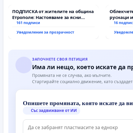
ПОДПИСКА от жителите на община
Облекчете
Етрополе: Настояваме за ясни
руснаци и
гаранции от “Елаците-МЕД” АД и от
161 подписи
българи
16 подпи
държавата, че ще се изпълнят
Уведомление за прозрачност
Уведомле
всички екологични норми!
ЗАПОЧНЕТЕ СВОЯ ПЕТИЦИЯ
Има ли нещо, което искате да 
Промяната не се случва, ако мълчите.
Стартирайте социално движение, като създадет
Опишете промяната, която искате да в
Със задвижване от ИИ