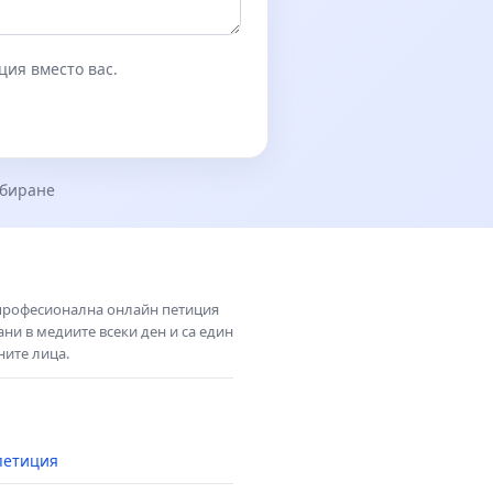
ция вместо вас.
збиране
 професионална онлайн петиция
ни в медиите всеки ден и са един
ните лица.
петиция