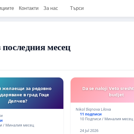
ициите
Контакти
За нас
Търси
 последния месец
 желаещи за редовно
Da se naloji Veto sresh
даряване в град Гоце
budjet
Делчев?
Nikol Iliqnova Lilova
11 подписи
ги
10 Подписи / Миналия месец
си
и / Миналия месец
24 Jul 2026