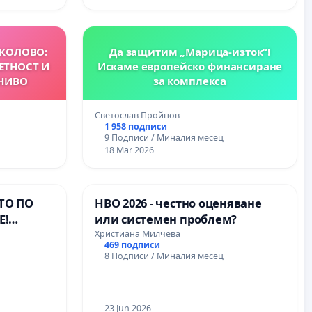
КОЛОВО:
Да защитим „Марица-изток“!
ЕТНОСТ И
Искаме европейско финансиране
НИВО
за комплекса
Светослав Пройнов
1 958 подписи
9 Подписи / Миналия месец
18 Mar 2026
ТО ПО
НВО 2026 - честно оценяване
Е!
или системен проблем?
 🏖️❌
Христиана Милчева
469 подписи
8 Подписи / Миналия месец
23 Jun 2026