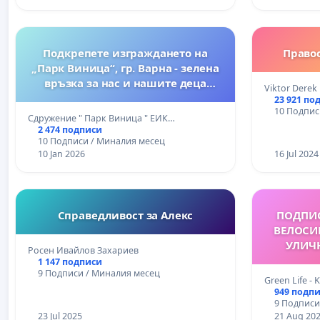
Подкрепете изграждането на
Правос
„Парк Виница“, гр. Варна - зелена
връзка за нас и нашите деца
Viktor Derek
между кв. Виница и к.к. Св. св.
23 921 по
10 Подпис
Константин и Елена
Сдружение " Парк Виница " ЕИК…
2 474 подписи
10 Подписи / Миналия месец
10 Jan 2026
16 Jul 2024
Справедливост за Алекс
ПОДПИС
ВЕЛОСИП
УЛИЧН
Росен Ивайлов Захариев
СОЗОПОЛ
1 147 подписи
9 Подписи / Миналия месец
ЛАЙФ СО
Green Life - 
О
949 подп
9 Подписи
23 Jul 2025
21 Aug 20