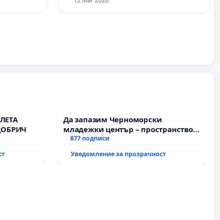
12 Mar 2026
ЛЕТА
Да запазим Черноморски
ДОБРИЧ
младежки център – пространство
за младите на Варна
877 подписи
ст
Уведомление за прозрачност