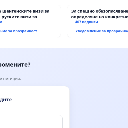
 шенгенските визи за
За спешно обезопасяване
 руските визи за
определяне на конкретни
си
и извършване на цялост
407 подписи
рехабилитация на
ние за прозрачност
Уведомление за прозрачно
републиканския път меж
възел АМ „Тракия“ - гр. И
Мирово - к.к. Момин про
промените?
е петиция.
идите