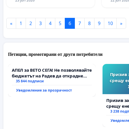
23 Jun 2026
22 Jun 202
физически.
«
1
2
3
4
5
6
7
8
9
10
»
Петиции, промотирани от други потребители
АПЕЛ за ВЕТО СЕГА! Не позволявайте
Призив 
бюджетът на Радев да открадне
срещу е
парите и правата ни в тъмното
35 844 подписи
Уведомление за прозрачност
Призив з
срещу ен
Христо Ко
3 238 под
Уведомле