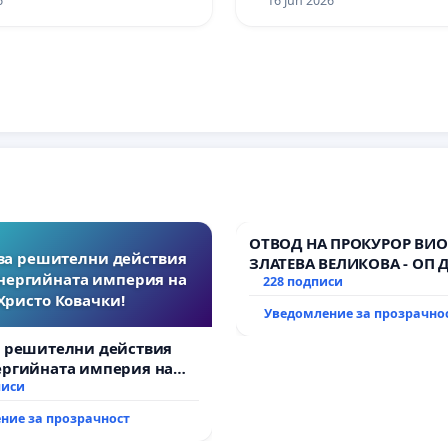
6
16 Jun 2026
ОТВОД НА ПРОКУРОР ВИО
за решителни действия
ЗЛАТЕВА ВЕЛИКОВА - ОП 
нергийната империя на
228 подписи
Христо Ковачки!
Уведомление за прозрачно
а решителни действия
ергийната империя на
вачки!
писи
ние за прозрачност