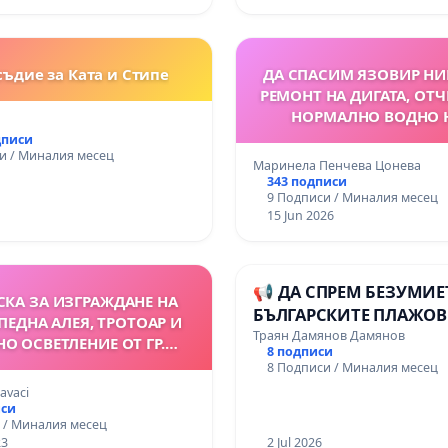
ъдие за Ката и Стипе
ДА СПАСИМ ЯЗОВИР НИ
РЕМОНТ НА ДИГАТА, ОТЧ
НОРМАЛНО ВОДНО 
дписи
и / Миналия месец
Маринела Пенчева Цонева
343 подписи
9 Подписи / Миналия месец
15 Jun 2026
📢 ДА СПРЕМ БЕЗУМИЕ
КА ЗА ИЗГРАЖДАНЕ НА
БЪЛГАРСКИТЕ ПЛАЖОВ
ЕДНА АЛЕЯ, ТРОТОАР И
ПОДПИШИ ПЕТИЦИЯТА!
Траян Дамянов Дамянов
О ОСВЕТЛЕНИЕ ОТ ГР.
8 подписи
 ДО КОМПЛЕКС „ГРИЙН
8 Подписи / Миналия месец
ЗОПОЛ”, ПЛАЖ КАВАЦИ,
Kavaci
БЩИНА СОЗОПОЛ
иси
 / Миналия месец
23
2 Jul 2026