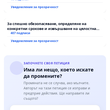
Уведомление за прозрачност
За спешно обезопасяване, определяне на
конкретни срокове и извършване на цялостна
рехабилитация на републиканския път между
407 подписи
пътен възел АМ „Тракия“ - гр. Ихтиман - с.
Уведомление за прозрачност
Мирово - к.к. Момин проход
ЗАПОЧНЕТЕ СВОЯ ПЕТИЦИЯ
Има ли нещо, което искате
да промените?
Промяната не се случва, ако мълчите.
Авторът на тази петиция се изправи и
предприе действия. Ще направите ли
същото?