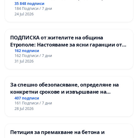
правата ни в тъмното
35 848 подписи
184 Подписи / 7 дни
24 Jul 2026
ПОДПИСКА от жителите на община
Етрополе: Настояваме за ясни гаранции от
“Елаците-МЕД” АД и от държавата, че ще се
162 подписи
162 Подписи / 7 дни
изпълнят всички екологични норми!
31 Jul 2026
За спешно обезопасяване, определяне на
конкретни срокове и извършване на
цялостна рехабилитация на
407 подписи
161 Подписи / 7 дни
републиканския път между пътен възел АМ
28 Jul 2026
„Тракия“ - гр. Ихтиман - с. Мирово - к.к.
Момин проход
Петиция за премахване на бетона и