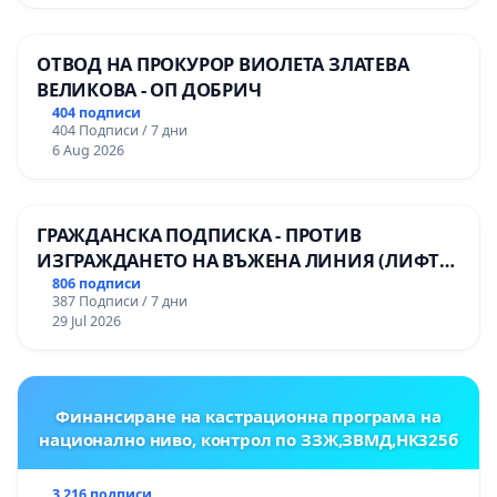
ОТВОД НА ПРОКУРОР ВИОЛЕТА ЗЛАТЕВА
ВЕЛИКОВА - ОП ДОБРИЧ
404 подписи
404 Подписи / 7 дни
6 Aug 2026
ГРАЖДАНСКА ПОДПИСКА - ПРОТИВ
ИЗГРАЖДАНЕТО НА ВЪЖЕНА ЛИНИЯ (ЛИФТ)
НА ТЕРИТОРИЯТА НА ПРИРОДНА
806 подписи
387 Подписи / 7 дни
ЗАБЕЛЕЖИТЕЛНОСТ „ХЪЛМ НА
29 Jul 2026
ОСВОБОДИТЕЛИТЕ“ (БУНАРДЖИК)
Финансиране на кастрационна програма на
национално ниво, контрол по ЗЗЖ,ЗВМД,НК325б
3 216 подписи