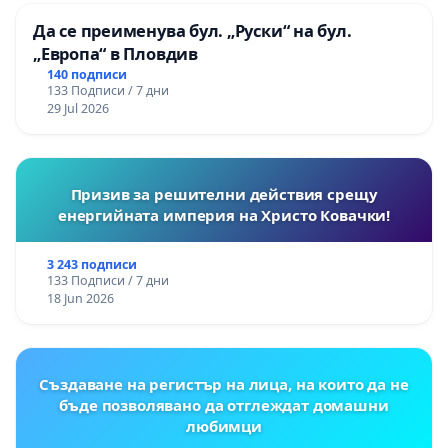
Да се преименува бул. „Руски“ на бул.
„Европа“ в Пловдив
140 подписи
133 Подписи / 7 дни
29 Jul 2026
Призив за решителни действия срещу
енергийната империя на Христо Ковачки!
3 243 подписи
133 Подписи / 7 дни
18 Jun 2026
Създаване на регистър на лица, на които да не
бъде позволявано да отглеждат домашни
любимци