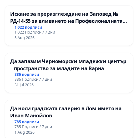
Искане за преразглеждане на Заповед №
РД-14-55 за вливането на Професионалната
гимназия по промишлени технологии в
1 022 подписи
1 022 Подписи / 7 дни
Професионалната гимназия по икономика и
5 Aug 2026
мениджмънт – гр. Пазарджик
Да запазим Черноморски младежки център
– пространство за младите на Варна
886 подписи
886 Подписи / 7 дни
31 Jul 2026
Да носи градската галерия в Лом името на
Иван Манойлов
785 подписи
785 Подписи / 7 дни
1 Aug 2026