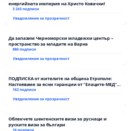
енергийната империя на Христо Ковачки!
3 243 подписи
Уведомление за прозрачност
Да запазим Черноморски младежки център –
пространство за младите на Варна
886 подписи
Уведомление за прозрачност
ПОДПИСКА от жителите на община Етрополе:
Настояваме за ясни гаранции от “Елаците-МЕД”
АД и от държавата, че ще се изпълнят всички
162 подписи
екологични норми!
Уведомление за прозрачност
Облекчете шенгенските визи за руснаци и
руските визи за българи
16 подписи