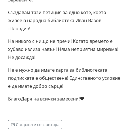
Създавам тази петиция за едно коте, което
живее в народна библиотека Иван Вазов
-Пловдив!
На никого с нищо не пречи! Когато времето е
хубаво излиза навън! Няма неприятна миризма!
Не досажда!
Не е нужно да имате карта за библиотеката,
подписката е обществена! Единственото условие
е да имате добро сърце!
БлагоДаря на всички замесени!♥️
Свържете се с автора