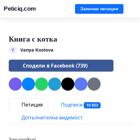
Peticiq.com
Започни петиция
Книга с котка
Vanya Kostova
·
V
Сподели в Facebook (739)
Петиция
Подписи
10 933
Допълнителна видимост
Здравейте!