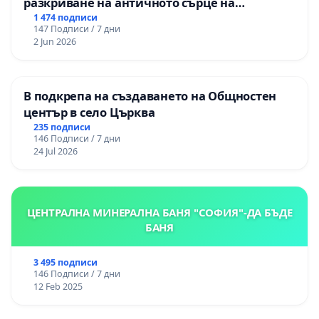
разкриване на античното сърце на
Могиланската могила във Враца
1 474 подписи
147 Подписи / 7 дни
2 Jun 2026
В подкрепа на създаването на Общностен
център в село Църква
235 подписи
146 Подписи / 7 дни
24 Jul 2026
ЦЕНТРАЛНА МИНЕРАЛНА БАНЯ "СОФИЯ"-ДА БЪДЕ
БАНЯ
3 495 подписи
146 Подписи / 7 дни
12 Feb 2025