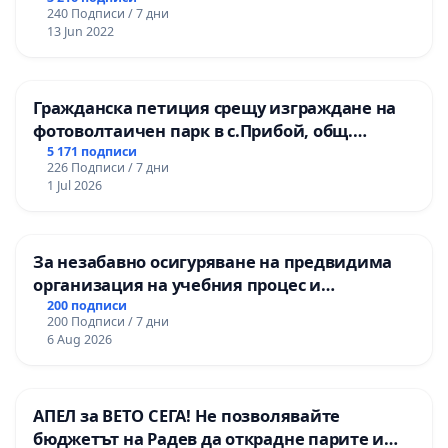
240 Подписи / 7 дни
13 Jun 2022
Гражданска петиция срещу изграждане на
фотоволтаичен парк в с.Прибой, общ.
Радомир
5 171 подписи
226 Подписи / 7 дни
1 Jul 2026
За незабавно осигуряване на предвидима
организация на учебния процес и
гарантиране на правото на равнопоставено
200 подписи
200 Подписи / 7 дни
и качествено образование на учениците от
6 Aug 2026
ОУ „Княз Александър I“ и Хуманитарна
гимназия „
АПЕЛ за ВЕТО СЕГА! Не позволявайте
бюджетът на Радев да открадне парите и