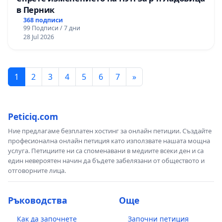
в Перник
368 подписи
99 Подписи / 7 дни
28 Jul 2026
1
2
3
4
5
6
7
»
Peticiq.com
Ние предлагаме безплатен хостинг за онлайн петиции. Създайте
професионална онлайн петиция като използвате нашата мощна
услуга. Петициите ни са споменавани в медиите всеки ден и са
един невероятен начин да бъдете забелязани от обществото и
отговорните лица.
Ръководства
Още
Как да започнете
Започни петиция