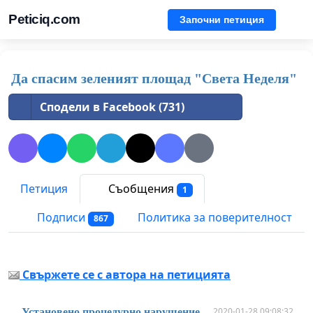
Peticiq.com
Започни петиция
Да спасим зеленият площад "Света Неделя"
Сподели в Facebook (731)
Петиция
Съобщения
1
Подписи
Политика за поверителност
867
Свържете се с автора на петицията
2020-01-28 09:08:32
Установено процедурно нарушение