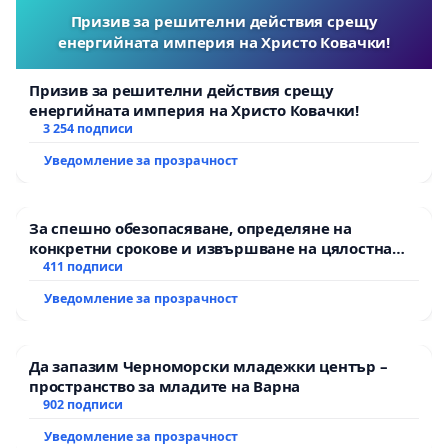
Призив за решителни действия срещу
енергийната империя на Христо Ковачки!
Призив за решителни действия срещу
енергийната империя на Христо Ковачки!
3 254 подписи
Уведомление за прозрачност
За спешно обезопасяване, определяне на
конкретни срокове и извършване на цялостна
рехабилитация на републиканския път между
411 подписи
пътен възел АМ „Тракия“ - гр. Ихтиман - с.
Уведомление за прозрачност
Мирово - к.к. Момин проход
Да запазим Черноморски младежки център –
пространство за младите на Варна
902 подписи
Уведомление за прозрачност