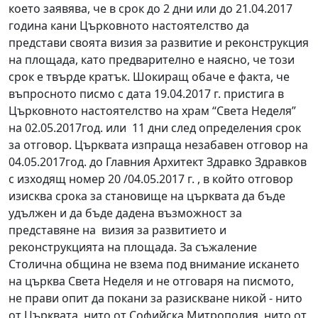
което заявява, че в срок до 2 дни или до 21.04.2017
година кани Църковното настоятелство да
представи своята визия за развитие и реконструкция
на площада, като предварително е наясно, че този
срок е твърде кратък. Шокиращ обаче е факта, че
въпросното писмо с дата 19.04.2017 г. пристига в
Църковното настоятелство на храм “Света Неделя”
на 02.05.2017год. или 11 дни след определения срок
за отговор. Църквата изпраща незабавен отговор на
04.05.2017год. до Главния Архитект Здравко Здравков
с изходящ номер 20 /04.05.2017 г. , в който отговор
изисква срока за становище на църквата да бъде
удължен и да бъде дадена възможност за
представяне на визия за развитието и
реконструкцията на площада. За съжаление
Столична община не взема под внимание искането
на църква Света Неделя и не отговаря на писмото,
не прави опит да покани за разискване никой - нито
от Църквата, нито от Софийска Митрополия, нито от