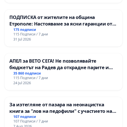
ПОДПИСКА от жителите на община
Етрополе: Настояваме за ясни гаранции от
“Елаците-МЕД” АД и от държавата, че ще се
175 подписи
115 Подписи / 7 дни
изпълнят всички екологични норми!
31 Jul 2026
АПЕЛ за ВЕТО СЕГА! Не позволявайте
бюджетът на Радев да открадне парите и
правата ни в тъмното
35 860 подписи
115 Подписи / 7 дни
24 Jul 2026
За изтегляне от пазара на неонацистка
книга за "лов на педофили" с участието на
деца
107 подписи
107 Подписи / 7 дни
7 Aug 2026