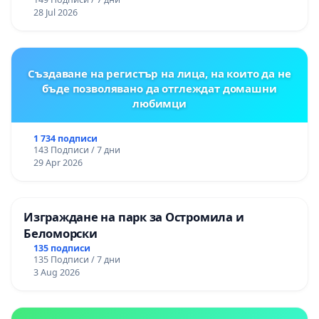
републиканския път между пътен възел АМ
28 Jul 2026
„Тракия“ - гр. Ихтиман - с. Мирово - к.к.
Момин проход
Създаване на регистър на лица, на които да не
бъде позволявано да отглеждат домашни
любимци
1 734 подписи
143 Подписи / 7 дни
29 Apr 2026
Изграждане на парк за Остромила и
Беломорски
135 подписи
135 Подписи / 7 дни
3 Aug 2026