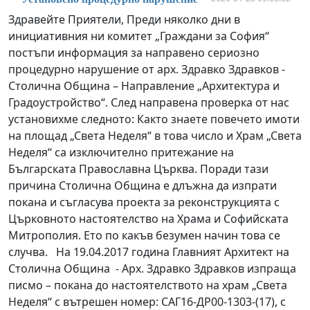
Здравейте Приятели, Преди няколко дни в
инициативния ни комитет „Граждани за София“
постъпи информация за направено сериозно
процедурно нарушение от арх. Здравко Здравков -
Столична Община – Направление „Архитектура и
Градоустройство“. След направена проверка от нас
установихме следното: Както знаете повечето имоти
на площад „Света Неделя“ в това число и Храм „Света
Неделя“ са изключително притежание на
Българската Православна Църква. Поради тази
причина Столична Община е длъжна да изпрати
покана и съгласува проекта за реконструкцията с
Църковното настоятелство на Храма и Софийската
Митрополия. Ето по какъв безумен начин това се
случва. На 19.04.2017 година Главният Архитект на
Столична Община - Арх. Здравко Здравков изпраща
писмо – покана до настоятелството на храм „Света
Неделя“ с вътрешен номер: САГ16-ДР00-1303-(17), с