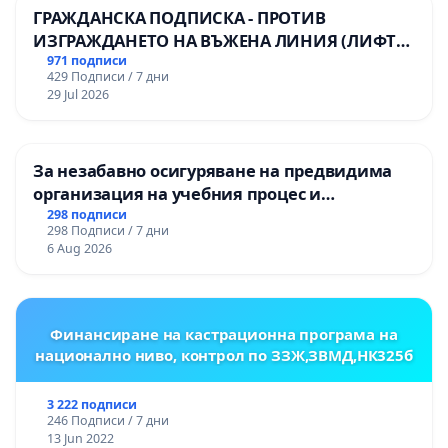
ГРАЖДАНСКА ПОДПИСКА - ПРОТИВ
ИЗГРАЖДАНЕТО НА ВЪЖЕНА ЛИНИЯ (ЛИФТ)
НА ТЕРИТОРИЯТА НА ПРИРОДНА
971 подписи
429 Подписи / 7 дни
ЗАБЕЛЕЖИТЕЛНОСТ „ХЪЛМ НА
29 Jul 2026
ОСВОБОДИТЕЛИТЕ“ (БУНАРДЖИК)
За незабавно осигуряване на предвидима
организация на учебния процес и
гарантиране на правото на равнопоставено
298 подписи
298 Подписи / 7 дни
и качествено образование на учениците от
6 Aug 2026
ОУ „Княз Александър I“ и Хуманитарна
гимназия „
Финансиране на кастрационна програма на
национално ниво, контрол по ЗЗЖ,ЗВМД,НК325б
3 222 подписи
246 Подписи / 7 дни
13 Jun 2022