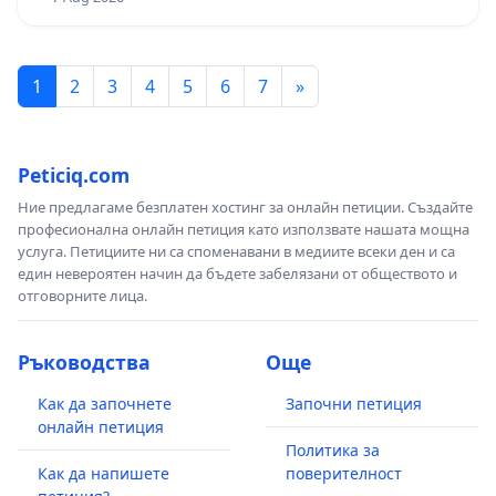
1
2
3
4
5
6
7
»
Peticiq.com
Ние предлагаме безплатен хостинг за онлайн петиции. Създайте
професионална онлайн петиция като използвате нашата мощна
услуга. Петициите ни са споменавани в медиите всеки ден и са
един невероятен начин да бъдете забелязани от обществото и
отговорните лица.
Ръководства
Още
Как да започнете
Започни петиция
онлайн петиция
Политика за
Как да напишете
поверителност