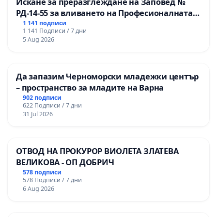
Искане за преразглеждане на Заповед №
РД-14-55 за вливането на Професионалната
гимназия по промишлени технологии в
1 141 подписи
1 141 Подписи / 7 дни
Професионалната гимназия по икономика и
5 Aug 2026
мениджмънт – гр. Пазарджик
Да запазим Черноморски младежки център
– пространство за младите на Варна
902 подписи
622 Подписи / 7 дни
31 Jul 2026
ОТВОД НА ПРОКУРОР ВИОЛЕТА ЗЛАТЕВА
ВЕЛИКОВА - ОП ДОБРИЧ
578 подписи
578 Подписи / 7 дни
6 Aug 2026