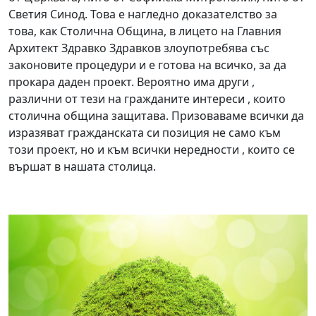
Светия Синод. Това е нагледно доказателство за
това, как Столична Община, в лицето на Главния
Архитект Здравко Здравков злоупотребява със
законовите процедури и е готова на всичко, за да
прокара даден проект. Вероятно има други ,
различни от тези на гражданите интереси , които
столична община защитава. Призоваваме всички да
изразяват гражданската си позиция не само към
този проект, но и към всички нередности , които се
вършат в нашата столица.