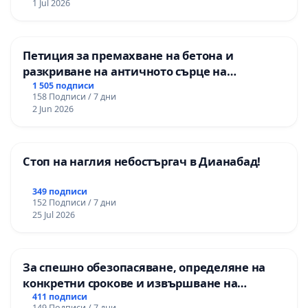
1 Jul 2026
Петиция за премахване на бетона и
разкриване на античното сърце на
Могиланската могила във Враца
1 505 подписи
158 Подписи / 7 дни
2 Jun 2026
Стоп на наглия небостъргач в Дианабад!
349 подписи
152 Подписи / 7 дни
25 Jul 2026
За спешно обезопасяване, определяне на
конкретни срокове и извършване на
цялостна рехабилитация на
411 подписи
149 Подписи / 7 дни