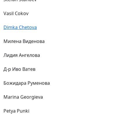
Vasil Cokov
Dimka Chetova
Милена Виденова
Лидия Ангелова
Д-р Иво Ватев
Божидара Руменова
Marina Georgieva
Petya Punki