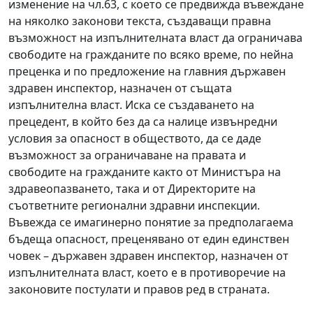
изменение на чл.63, с което се предвижда въвеждане
на няколко законови текста, създаващи правна
възможност на изпълнителната власт да ограничава
свободите на гражданите по всяко време, по нейна
преценка и по предложение на главния държавен
здравен инспектор, назначен от същата
изпълнителна власт. Иска се създаването на
прецедент, в който без да са налице извънредни
условия за опасност в обществото, да се даде
възможност за ограничаване на правата и
свободите на гражданите както от Министъра на
здравеопазването, така и от Директорите на
съответните регионални здравни инспекции.
Въвежда се имагинерно понятие за предполагаема
бъдеща опасност, преценявано от един единствен
човек – държавен здравен инспектор, назначен от
изпълнителната власт, което е в противоречие на
законовите постулати и правов ред в страната.