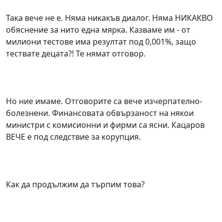
Така вече не е. Няма никакъв диалог. Няма НИКАКВО
обяснение за нито една мярка. Казваме им - от
милиони тестове има резултат под 0,001%, защо
тествате децата?! Те нямат отговор.
Но ние имаме. Отговорите са вече изчерпателно-
болезнени. Финансовата обвързаност на някои
министри с комисионни и фирми са ясни. Кацаров
ВЕЧЕ е под следствие за корупция.
Как да продължим да търпим това?