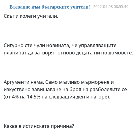
2022-01-08 08:55:40
Възвание към българските учители!
Скъпи колеги учители,
Сигурно сте чули новината, че управляващите
планират да затворят отново децата ни по домовете.
Аргументи няма. Само мъгливо мърморене и
изкуствено завишаване на броя на разболелите се
(от 4% на 14,5% на следващия ден и нагоре).
Каква е истинската причина?