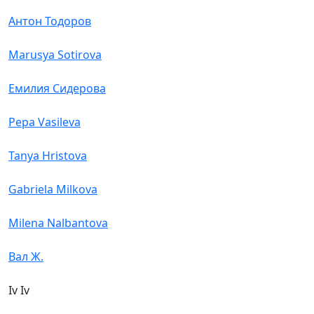
Антон Тодоров
Marusya Sotirova
Емилия Сидерова
Pepa Vasileva
Tanya Hristova
Gabriela Milkova
Milena Nalbantova
Вал Ж.
Iv Iv