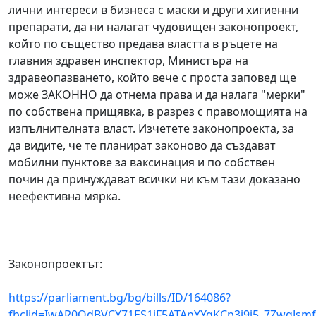
лични интереси в бизнеса с маски и други хигиенни
препарати, да ни налагат чудовищен законопроект,
който по същество предава властта в ръцете на
главния здравен инспектор, Министъра на
здравеопазването, който вече с проста заповед ще
може ЗАКОННО да отнема права и да налага "мерки"
по собствена прищявка, в разрез с правомощията на
изпълнителната власт. Изчетете законопроекта, за
да видите, че те планират законово да създават
мобилни пунктове за ваксинация и по собствен
почин да принуждават всички ни към тази доказано
неефективна мярка.
Законопроектът:
https://parliament.bg/bg/bills/ID/164086?
fbclid=IwAR0OdBVCY71ES1jF5ATApYYqKCp3j9j5_7ZwqJs