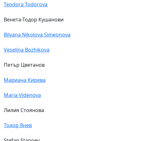
Teodora Todorova
Венета-Тодор Кушанови
Bilyana Nikolova Simeonova
Veselina Bozhikova
Петър Цветанов
Мариана Кирева
Maria Videnova
Лилия Стоянова
Тодор Янев
Stefan Stanoev