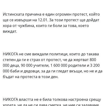
Истинската причина е един огромен протест, който
ще се извърши на 12.01. За този протест ще дойдат
хора от чужбина, които ги боли за това, което
виждат.
НИКОГА не сме виждали политици, които до такава
степен да ги е страх от протест, че да жертват 800
000 деца, 90 000 учители, 1 600 000 родители и 3 200
000 баби и дядовци, за да ги гледат вкъщи, но не и да
бъдат на протеста в този ден.
НИКОГА властта не е била толкова настроена срещу
хората, че да не си дава сметка, че ние си задаваме