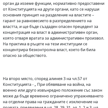
орган да изземе функции, нормативно предоставени
от Конституцията на други органи, като се наруши
основния принцип на разделение на властите –
гарант за равновесието в разпределението на
властта, и ще бъде създаден опасен прецедент за
концентрация на власт в административен орган,
която отваря вратата за административен произвол.
На практика в ръцете на тези институции се
концентрира безконтролна власт, което би била
опасно за обществото.
На второ място, според алинея 3 на чл.57 от
Конституцията - „ При обявяване на война, на
военно или друго извънредно положение със закон
може да бъде временно ограничено упражняването
на отделни права на гражданите с изключение на
правата, предвидени в чл. 28, 29, 31, ал. 1, 2 и 3, чл.