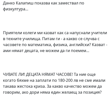
Данко Калапиш показва как замествал по
физкултура...
Приятели колеги ми казват как са напуснали учители
в техните училища. Питам ги - а какво се случва с
часовете по математика, физика, английски? Казват -
ами нямат децата, не можем да ги поемем...
ЧУВАТЕ ЛИ! ДЕЦАТА НЯМАТ ЧАСОВЕ! Та ние още
когато бяхме на заплати по 180-200 лв не сме имали
такава жестока криза. За какво качество можем да
говорим, ако дори няма един желаещ за позиция?