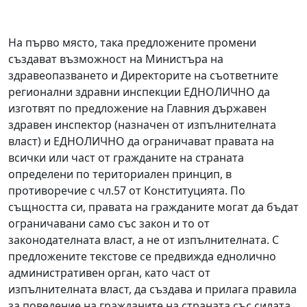
На първо място, така предложените промени
създават възможност на Министъра на
здравеопазването и Директорите на съответните
регионални здравни инспекции ЕДНОЛИЧНО да
изготвят по предложение на Главния държавен
здравен инспектор (назначен от изпълнителната
власт) и ЕДНОЛИЧНО да ограничават правата на
всички или част от гражданите на страната
определени по териториален принцип, в
противоречие с чл.57 от Конституцията. По
същността си, правата на гражданите могат да бъдат
ограничавани само със закон и то от
законодателната власт, а не от изпълнителната. С
предложените текстове се предвижда еднолично
административен орган, като част от
изпълнителната власт, да създава и прилага правила
за поведение на гражданите на страната със силата