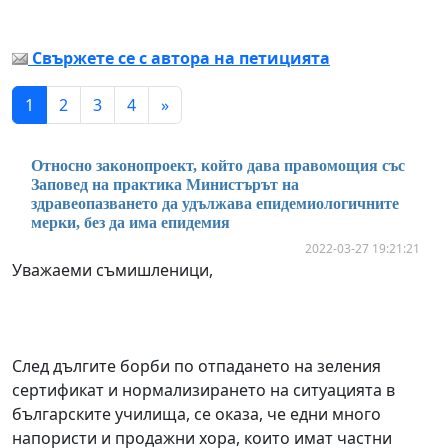
Свържете се с автора на петицията
1
2
3
4
»
Относно законопроект, който дава правомощия със
Заповед на практика Министърът на
здравеопазването да удължава епидемиологичните
мерки, без да има епидемия
2022-03-27 19:21:21
Уважаеми съмишленици,
След дългите борби по отпадането на зеления
сертификат и нормализирането на ситуацията в
българските училища, се оказа, че едни много
напористи и продажни хора, които имат частни