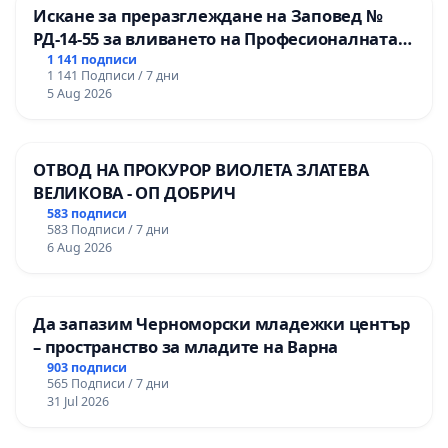
Искане за преразглеждане на Заповед №
РД-14-55 за вливането на Професионалната
гимназия по промишлени технологии в
1 141 подписи
1 141 Подписи / 7 дни
Професионалната гимназия по икономика и
5 Aug 2026
мениджмънт – гр. Пазарджик
ОТВОД НА ПРОКУРОР ВИОЛЕТА ЗЛАТЕВА
ВЕЛИКОВА - ОП ДОБРИЧ
583 подписи
583 Подписи / 7 дни
6 Aug 2026
Да запазим Черноморски младежки център
– пространство за младите на Варна
903 подписи
565 Подписи / 7 дни
31 Jul 2026