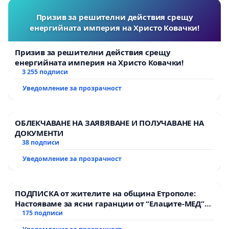
Призив за решителни действия срещу
енергийната империя на Христо Ковачки!
Призив за решителни действия срещу
енергийната империя на Христо Ковачки!
3 255 подписи
Уведомление за прозрачност
ОБЛЕКЧАВАНЕ НА ЗАЯВЯВАНЕ И ПОЛУЧАВАНЕ НА
ДОКУМЕНТИ
38 подписи
Уведомление за прозрачност
ПОДПИСКА от жителите на община Етрополе:
Настояваме за ясни гаранции от “Елаците-МЕД”
АД и от държавата, че ще се изпълнят всички
175 подписи
екологични норми!