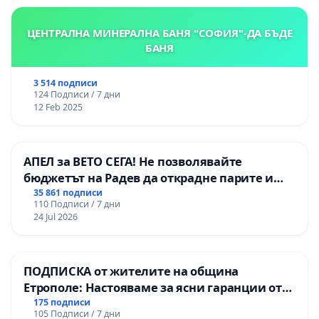
ЦЕНТРАЛНА МИНЕРАЛНА БАНЯ "СОФИЯ"-ДА БЪДЕ
БАНЯ
3 514 подписи
124 Подписи / 7 дни
12 Feb 2025
АПЕЛ за ВЕТО СЕГА! Не позволявайте
бюджетът на Радев да открадне парите и
правата ни в тъмното
35 861 подписи
110 Подписи / 7 дни
24 Jul 2026
ПОДПИСКА от жителите на община
Етрополе: Настояваме за ясни гаранции от
“Елаците-МЕД” АД и от държавата, че ще се
175 подписи
105 Подписи / 7 дни