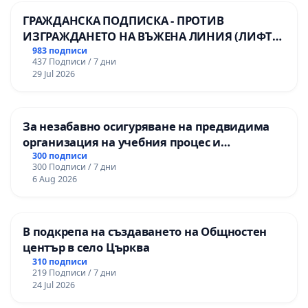
ГРАЖДАНСКА ПОДПИСКА - ПРОТИВ
ИЗГРАЖДАНЕТО НА ВЪЖЕНА ЛИНИЯ (ЛИФТ)
НА ТЕРИТОРИЯТА НА ПРИРОДНА
983 подписи
437 Подписи / 7 дни
ЗАБЕЛЕЖИТЕЛНОСТ „ХЪЛМ НА
29 Jul 2026
ОСВОБОДИТЕЛИТЕ“ (БУНАРДЖИК)
За незабавно осигуряване на предвидима
организация на учебния процес и
гарантиране на правото на равнопоставено
300 подписи
300 Подписи / 7 дни
и качествено образование на учениците от
6 Aug 2026
ОУ „Княз Александър I“ и Хуманитарна
гимназия „
В подкрепа на създаването на Общностен
център в село Църква
310 подписи
219 Подписи / 7 дни
24 Jul 2026