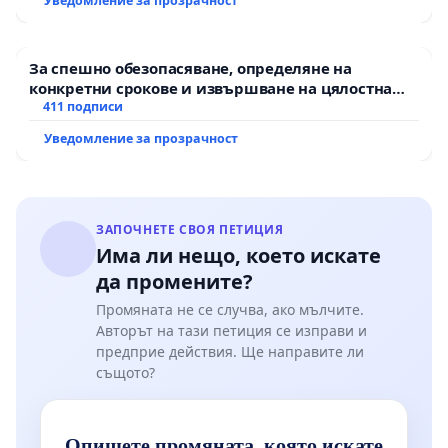
Уведомление за прозрачност
За спешно обезопасяване, определяне на
конкретни срокове и извършване на цялостна
рехабилитация на републиканския път между
411 подписи
пътен възел АМ „Тракия“ - гр. Ихтиман - с.
Уведомление за прозрачност
Мирово - к.к. Момин проход
ЗАПОЧНЕТЕ СВОЯ ПЕТИЦИЯ
Има ли нещо, което искате
да промените?
Промяната не се случва, ако мълчите.
Авторът на тази петиция се изправи и
предприе действия. Ще направите ли
същото?
Опишете промяната, която искате