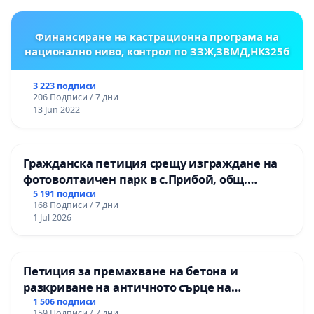
Финансиране на кастрационна програма на
национално ниво, контрол по ЗЗЖ,ЗВМД,НК325б
3 223 подписи
206 Подписи / 7 дни
13 Jun 2022
Гражданска петиция срещу изграждане на
фотоволтаичен парк в с.Прибой, общ.
Радомир
5 191 подписи
168 Подписи / 7 дни
1 Jul 2026
Петиция за премахване на бетона и
разкриване на античното сърце на
Могиланската могила във Враца
1 506 подписи
159 Подписи / 7 дни