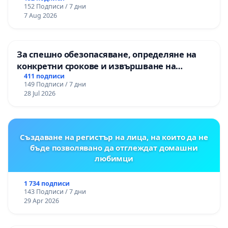
152 Подписи / 7 дни
7 Aug 2026
За спешно обезопасяване, определяне на
конкретни срокове и извършване на
цялостна рехабилитация на
411 подписи
149 Подписи / 7 дни
републиканския път между пътен възел АМ
28 Jul 2026
„Тракия“ - гр. Ихтиман - с. Мирово - к.к.
Момин проход
Създаване на регистър на лица, на които да не
бъде позволявано да отглеждат домашни
любимци
1 734 подписи
143 Подписи / 7 дни
29 Apr 2026