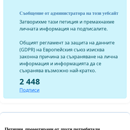
***
Съобщение от администратора на този уебсайт
Повече информация може да видите на
Затворихме тази петиция и премахнахме
www.bornready.me
личната информация на подписалите.
Това е сайтът на кампанията Родени Готови, чрез
Общият регламент за защита на данните
която разпространяваме петицията. В кампанията са
(GDPR) на Европейския съюз изисква
включени различни хора с увреждения от България,
законна причина за съхраняване на лична
които се застъпват за правата си.
информация и информацията да се
съхранява възможно най-кратко.
2 448
Подписи
Петиции, промотирани от други потребители