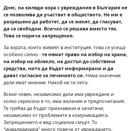
Днес, на хиляди хора с увреждания в България не
се позволява да участват в обществото. Не им е
разрешено да работят, да се женят, да гласуват,
да са свободни. Всичко се решава вместо тях.
Това се нарича запрещение.
За хората, които живеят в институция, това се усеща
особено силно -
те нямат право на избор на храна,
на избор на облекло, на достъп до собствени
средства, нито да бъдат информирани и да
дават съгласие за лечението си.
Няма значение
дали имат мнение. Никой не ги пита.
Всеки човек, независимо дали има увреждане и
колко сериозно е то, има желания и предпочитания.
Те трябва да бъдат признавани и зачитани,
независимо от проблемите в комуникацията.
Запрещението е вид социална смърт. То
“инвалидизира” много повече от увреждането.