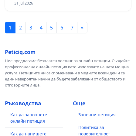
изпълнят всички екологични норми!
31 Jul 2026
1
2
3
4
5
6
7
»
Peticiq.com
Ние предлагаме безплатен хостинг за онлайн петиции. Създайте
професионална онлайн петиция като използвате нашата мощна
услуга. Петициите ни са споменавани в медиите всеки ден и са
един невероятен начин да бъдете забелязани от обществото и
отговорните лица.
Ръководства
Още
Как да започнете
Започни петиция
онлайн петиция
Политика за
Как да напишете
поверителност