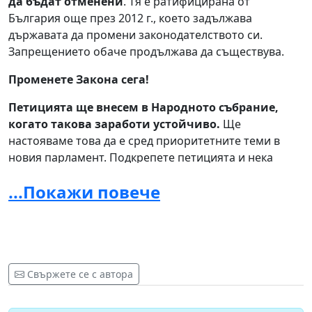
да бъдат отменени
. Тя е ратифицирана от
България още през 2012 г., което задължава
държавата да промени законодателството си.
Запрещението обаче продължава да съществува.
Променете Закона сега!
Петицията ще внесем в Народното събрание,
когато такова заработи устойчиво.
Ще
настояваме това да е сред приоритетните теми в
новия парламент. Подкрепете петицията и нека
заедно припомним на бъдещите управляващи, че
...Покажи повече
хиляди хора с увреждания в България имат право на
достоен живот. Първата стъпка е признаване на
тяхната равнопоставеност редом с всички останали
хора в обществото – като се отмени режимът на
запрещението и се приеме Законът за физическите
лица и мерките за подкрепа.
Свържете се с автора