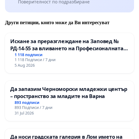
Поверителност по подразбиране
Други петиции, които може да Ви интересуват
Искане за преразглеждане на Заповед №
РД-14-55 за вливането на Професионалната
гимназия по промишлени технологии в
1 118 подписи
1 118 Подписи / 7 дни
Професионалната гимназия по икономика и
5 Aug 2026
мениджмънт – гр. Пазарджик
Да запазим Черноморски младежки център
– пространство за младите на Варна
893 подписи
893 Подписи / 7 дни
31 Jul 2026
Да носи градската галерия в Лом името на