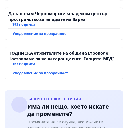
Да запазим Черноморски младежки център –
пространство за младите на Варна
893 подписи
Уведомление за прозрачност
ПОДПИСКА от жителите на община Етрополе:
Настояваме за ясни гаранции от “Елаците-МЕД”
АД и от държавата, че ще се изпълнят всички
163 подписи
екологични норми!
Уведомление за прозрачност
ЗАПОЧНЕТЕ СВОЯ ПЕТИЦИЯ
Има ли нещо, което искате
да промените?
Промяната не се случва, ако мълчите.
Авторът на тази петиция се изправи и