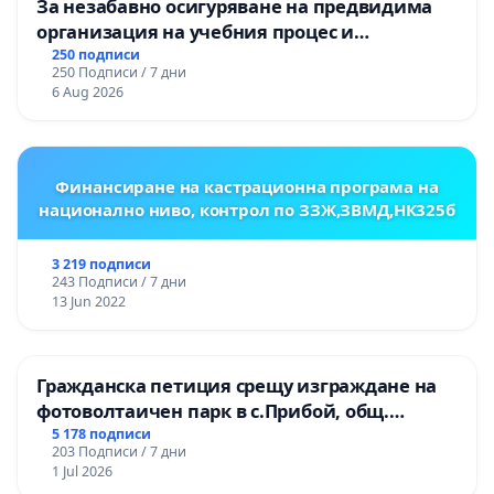
За незабавно осигуряване на предвидима
организация на учебния процес и
гарантиране на правото на равнопоставено
250 подписи
250 Подписи / 7 дни
и качествено образование на учениците от
6 Aug 2026
ОУ „Княз Александър I“ и Хуманитарна
гимназия „
Финансиране на кастрационна програма на
национално ниво, контрол по ЗЗЖ,ЗВМД,НК325б
3 219 подписи
243 Подписи / 7 дни
13 Jun 2022
Гражданска петиция срещу изграждане на
фотоволтаичен парк в с.Прибой, общ.
Радомир
5 178 подписи
203 Подписи / 7 дни
1 Jul 2026