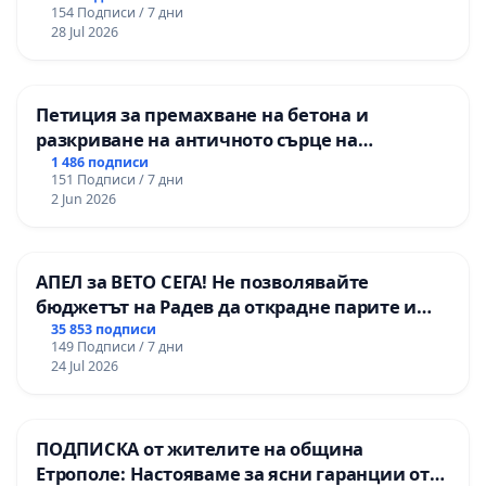
154 Подписи / 7 дни
републиканския път между пътен възел АМ
28 Jul 2026
„Тракия“ - гр. Ихтиман - с. Мирово - к.к.
Момин проход
Петиция за премахване на бетона и
разкриване на античното сърце на
Могиланската могила във Враца
1 486 подписи
151 Подписи / 7 дни
2 Jun 2026
АПЕЛ за ВЕТО СЕГА! Не позволявайте
бюджетът на Радев да открадне парите и
правата ни в тъмното
35 853 подписи
149 Подписи / 7 дни
24 Jul 2026
ПОДПИСКА от жителите на община
Етрополе: Настояваме за ясни гаранции от