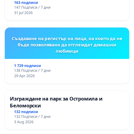
“Елаците-МЕД” АД и от държавата, че ще се
163 подписи
147 Подписи / 7 дни
изпълнят всички екологични норми!
31 Jul 2026
Създаване на регистър на лица, на които да не
бъде позволявано да отглеждат домашни
любимци
1 729 подписи
138 Подписи / 7 дни
29 Apr 2026
Изграждане на парк за Остромила и
Беломорски
132 подписи
132 Подписи / 7 дни
3 Aug 2026