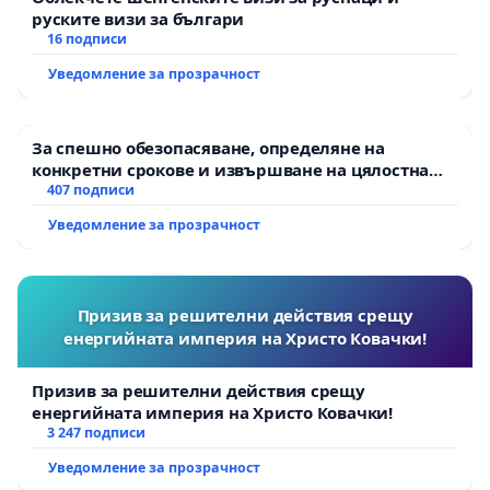
руските визи за българи
16 подписи
Уведомление за прозрачност
За спешно обезопасяване, определяне на
конкретни срокове и извършване на цялостна
рехабилитация на републиканския път между
407 подписи
пътен възел АМ „Тракия“ - гр. Ихтиман - с.
Уведомление за прозрачност
Мирово - к.к. Момин проход
Призив за решителни действия срещу
енергийната империя на Христо Ковачки!
Призив за решителни действия срещу
енергийната империя на Христо Ковачки!
3 247 подписи
Уведомление за прозрачност