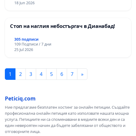
18 Jun 2026
Стоп на наглия небостъргач в Дианабад!
305 подписи
109 Подписи / 7 дни
25 Jul 2026
1
2
3
4
5
6
7
»
Peticiq.com
Ние предлагаме безплатен хостинг за онлайн петиции. Създайте
професионална онлайн петиция като използвате нашата мощна
услуга. Петициите ни са споменавани в медиите всеки ден и са
един невероятен начин да бъдете забелязани от обществото и
отговорните лица.