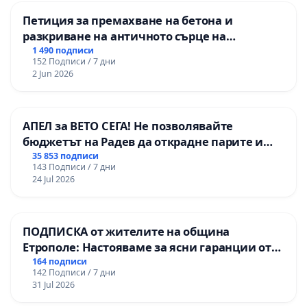
Петиция за премахване на бетона и
разкриване на античното сърце на
Могиланската могила във Враца
1 490 подписи
152 Подписи / 7 дни
2 Jun 2026
АПЕЛ за ВЕТО СЕГА! Не позволявайте
бюджетът на Радев да открадне парите и
правата ни в тъмното
35 853 подписи
143 Подписи / 7 дни
24 Jul 2026
ПОДПИСКА от жителите на община
Етрополе: Настояваме за ясни гаранции от
“Елаците-МЕД” АД и от държавата, че ще се
164 подписи
142 Подписи / 7 дни
изпълнят всички екологични норми!
31 Jul 2026