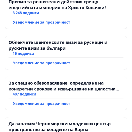
Призив за решителни действия срещу
енергийната империя на Христо Ковачки!
3 248 подписи
Уведомление за прозрачност
Облекчете шенгенските визи за руснаци и
руските визи за българи
16 подписи
Уведомление за прозрачност
За спешно обезопасяване, определяне на
конкретни срокове и извършване на цялостна
рехабилитация на републиканския път между
407 подписи
пътен възел АМ „Тракия“ - гр. Ихтиман - с.
Уведомление за прозрачност
Мирово - к.к. Момин проход
Да запазим Черноморски младежки център –
пространство за младите на Варна