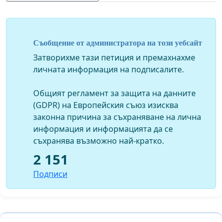
За повече информация:
https://covid19plasma.eu/
Съобщение от администратора на този уебсайт
https://www.facebook.com/%D0%9B%D0%B5%D1%87
Затворихме тази петиция и премахнахме
%D0%BD%D0%B0-Covid-19-%D1%81-
личната информация на подписалите.
%D1%80%D0%B5%D0%BA%D0%BE%D0%BD%D0%B2%D0
%D0%BF%D0%BB%D0%B0%D0%B7%D0%BC%D0%B0-
Общият регламент за защита на данните
101488525019670
(GDPR) на Европейския съюз изисква
https://www.facebook.com/groups/818490042020801
законна причина за съхраняване на лична
информация и информацията да се
съхранява възможно най-кратко.
2 151
Подписи