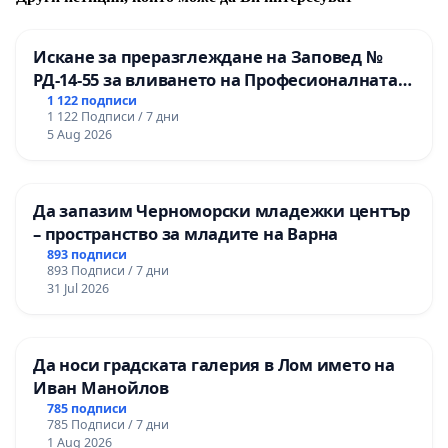
Искане за преразглеждане на Заповед №
РД-14-55 за вливането на Професионалната
гимназия по промишлени технологии в
1 122 подписи
1 122 Подписи / 7 дни
Професионалната гимназия по икономика и
5 Aug 2026
мениджмънт – гр. Пазарджик
Да запазим Черноморски младежки център
– пространство за младите на Варна
893 подписи
893 Подписи / 7 дни
31 Jul 2026
Да носи градската галерия в Лом името на
Иван Манойлов
785 подписи
785 Подписи / 7 дни
1 Aug 2026