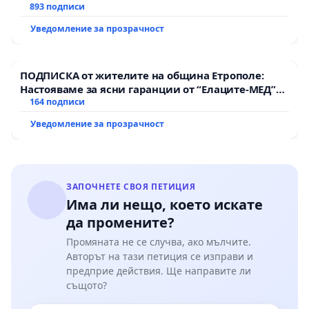
893 подписи
Уведомление за прозрачност
ПОДПИСКА от жителите на община Етрополе:
Настояваме за ясни гаранции от “Елаците-МЕД”
АД и от държавата, че ще се изпълнят всички
164 подписи
екологични норми!
Уведомление за прозрачност
ЗАПОЧНЕТЕ СВОЯ ПЕТИЦИЯ
Има ли нещо, което искате
да промените?
Промяната не се случва, ако мълчите.
Авторът на тази петиция се изправи и
предприе действия. Ще направите ли
същото?