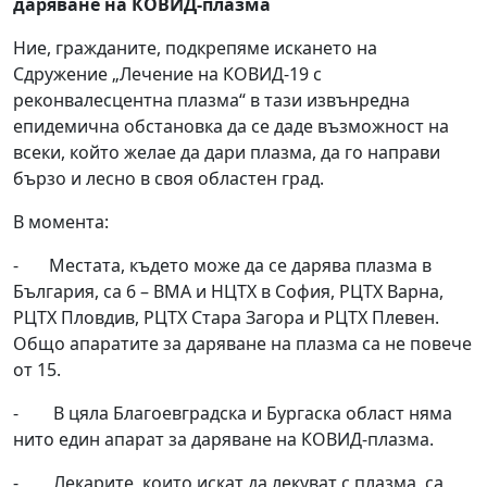
даряване на КОВИД-плазма
Ние, гражданите, подкрепяме искането на
Сдружение „Лечение на КОВИД-19 с
реконвалесцентна плазма“ в тази извънредна
епидемична обстановка да се даде възможност на
всеки, който желае да дари плазма, да го направи
бързо и лесно в своя областен град.
В момента:
- Местата, където може да се дарява плазма в
България, са 6 – ВМА и НЦТХ в София, РЦТХ Варна,
РЦТХ Пловдив, РЦТХ Стара Загора и РЦТХ Плевен.
Общо апаратите за даряване на плазма са не повече
от 15.
- В цяла Благоевградска и Бургаска област няма
нито един апарат за даряване на КОВИД-плазма.
- Лекарите, които искат да лекуват с плазма, са