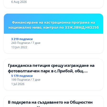
6 Aug 2026
ОУ „Княз Александър I“ и Хуманитарна
гимназия „
Финансиране на кастрационна програма на
национално ниво, контрол по ЗЗЖ,ЗВМД,НК325б
3 219 подписи
243 Подписи / 7 дни
13 Jun 2022
Гражданска петиция срещу изграждане на
фотоволтаичен парк в с.Прибой, общ.
Радомир
5 179 подписи
199 Подписи / 7 дни
1 Jul 2026
В подкрепа на създаването на Общностен