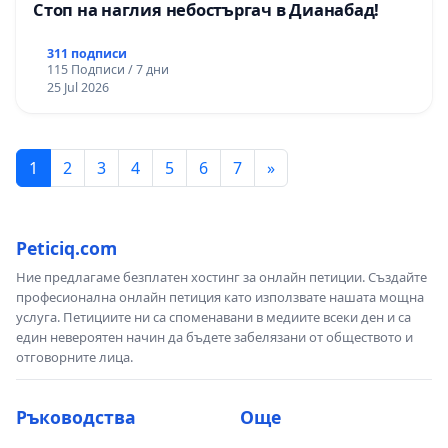
Стоп на наглия небостъргач в Дианабад!
311 подписи
115 Подписи / 7 дни
25 Jul 2026
1
2
3
4
5
6
7
»
Peticiq.com
Ние предлагаме безплатен хостинг за онлайн петиции. Създайте
професионална онлайн петиция като използвате нашата мощна
услуга. Петициите ни са споменавани в медиите всеки ден и са
един невероятен начин да бъдете забелязани от обществото и
отговорните лица.
Ръководства
Още