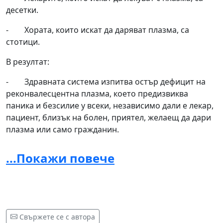
десетки.
- Хората, които искат да даряват плазма, са
стотици.
В резултат:
- Здравната система изпитва остър дефицит на
реконвалесцентна плазма, което предизвиква
паника и безсилие у всеки, независимо дали е лекар,
пациент, близък на болен, приятел, желаещ да дари
плазма или само гражданин.
Искаме КОВИД-плазмата да е достъпна за всеки
...Покажи повече
нуждаещ се от нея.
Настояваме да ни помогнете заедно да спасим
десетки и стотици българи.
Свържете се с автора