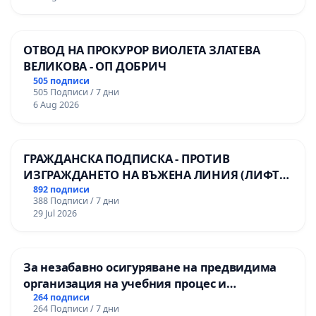
ОТВОД НА ПРОКУРОР ВИОЛЕТА ЗЛАТЕВА
ВЕЛИКОВА - ОП ДОБРИЧ
505 подписи
505 Подписи / 7 дни
6 Aug 2026
ГРАЖДАНСКА ПОДПИСКА - ПРОТИВ
ИЗГРАЖДАНЕТО НА ВЪЖЕНА ЛИНИЯ (ЛИФТ)
НА ТЕРИТОРИЯТА НА ПРИРОДНА
892 подписи
388 Подписи / 7 дни
ЗАБЕЛЕЖИТЕЛНОСТ „ХЪЛМ НА
29 Jul 2026
ОСВОБОДИТЕЛИТЕ“ (БУНАРДЖИК)
За незабавно осигуряване на предвидима
организация на учебния процес и
гарантиране на правото на равнопоставено
264 подписи
264 Подписи / 7 дни
и качествено образование на учениците от