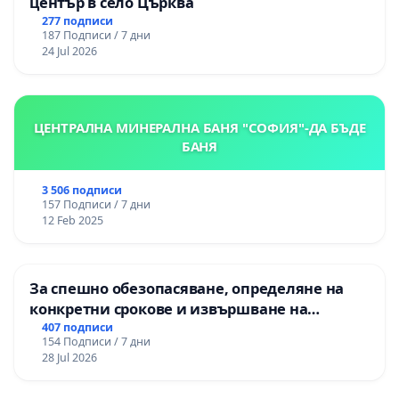
център в село Църква
277 подписи
187 Подписи / 7 дни
24 Jul 2026
ЦЕНТРАЛНА МИНЕРАЛНА БАНЯ "СОФИЯ"-ДА БЪДЕ
БАНЯ
3 506 подписи
157 Подписи / 7 дни
12 Feb 2025
За спешно обезопасяване, определяне на
конкретни срокове и извършване на
цялостна рехабилитация на
407 подписи
154 Подписи / 7 дни
републиканския път между пътен възел АМ
28 Jul 2026
„Тракия“ - гр. Ихтиман - с. Мирово - к.к.
Момин проход