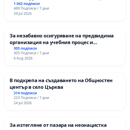
НА ТЕРИТОРИЯТА НА ПРИРОДНА
1 042 подписи
489 Подписи / 7 дни
ЗАБЕЛЕЖИТЕЛНОСТ „ХЪЛМ НА
29 Jul 2026
ОСВОБОДИТЕЛИТЕ“ (БУНАРДЖИК)
За незабавно осигуряване на предвидима
организация на учебния процес и
гарантиране на правото на равнопоставено
305 подписи
305 Подписи / 7 дни
и качествено образование на учениците от
6 Aug 2026
ОУ „Княз Александър I“ и Хуманитарна
гимназия „
В подкрепа на създаването на Общностен
център в село Църква
314 подписи
223 Подписи / 7 дни
24 Jul 2026
За изтегляне от пазара на неонацистка