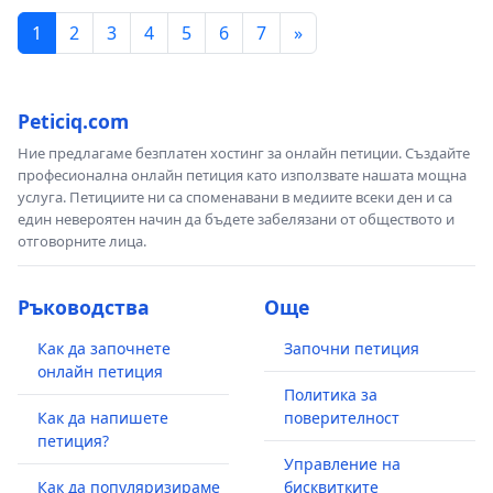
1
2
3
4
5
6
7
»
Peticiq.com
Ние предлагаме безплатен хостинг за онлайн петиции. Създайте
професионална онлайн петиция като използвате нашата мощна
услуга. Петициите ни са споменавани в медиите всеки ден и са
един невероятен начин да бъдете забелязани от обществото и
отговорните лица.
Ръководства
Още
Как да започнете
Започни петиция
онлайн петиция
Политика за
Как да напишете
поверителност
петиция?
Управление на
Как да популяризираме
бисквитките