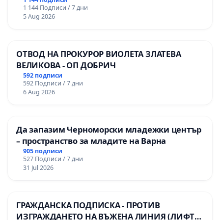
гимназия по промишлени технологии в
1 144 Подписи / 7 дни
Професионалната гимназия по икономика и
5 Aug 2026
мениджмънт – гр. Пазарджик
ОТВОД НА ПРОКУРОР ВИОЛЕТА ЗЛАТЕВА
ВЕЛИКОВА - ОП ДОБРИЧ
592 подписи
592 Подписи / 7 дни
6 Aug 2026
Да запазим Черноморски младежки център
– пространство за младите на Варна
905 подписи
527 Подписи / 7 дни
31 Jul 2026
ГРАЖДАНСКА ПОДПИСКА - ПРОТИВ
ИЗГРАЖДАНЕТО НА ВЪЖЕНА ЛИНИЯ (ЛИФТ)