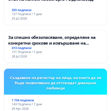
355 подписи
157 Подписи / 7 дни
25 Jul 2026
За спешно обезопасяване, определяне на
конкретни срокове и извършване на
цялостна рехабилитация на
413 подписи
151 Подписи / 7 дни
републиканския път между пътен възел АМ
28 Jul 2026
„Тракия“ - гр. Ихтиман - с. Мирово - к.к.
Момин проход
Създаване на регистър на лица, на които да не
бъде позволявано да отглеждат домашни
любимци
1 734 подписи
143 Подписи / 7 дни
29 Apr 2026