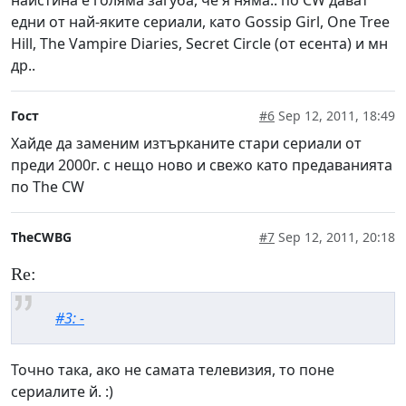
наистина е голяма загуба, че я няма.. по CW дават
едни от най-яките сериали, като Gossip Girl, One Tree
Hill, The Vampire Diaries, Secret Circle (от есента) и мн
др..
Гост
#6
Sep 12, 2011, 18:49
Хайде да заменим изтърканите стари сериали от
преди 2000г. с нещо ново и свежо като предаванията
по The CW
TheCWBG
#7
Sep 12, 2011, 20:18
Re:
#3: -
Точно така, ако не самата телевизия, то поне
сериалите й. :)