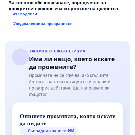
За спешно обезопасяване, определяне на
конкретни срокове и извършване на цялостна
рехабилитация на републиканския път между
413 подписи
пътен възел АМ „Тракия“ - гр. Ихтиман - с.
Уведомление за прозрачност
Мирово - к.к. Момин проход
ЗАПОЧНЕТЕ СВОЯ ПЕТИЦИЯ
Има ли нещо, което искате
да промените?
Промяната не се случва, ако мълчите.
Авторът на тази петиция се изправи и
предприе действия. Ще направите ли
същото?
Опишете промяната, която искате
да видите
Със задвижване от ИИ