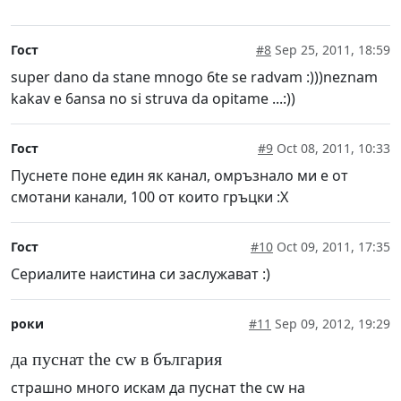
Гост
#8
Sep 25, 2011, 18:59
super dano da stane mnogo 6te se radvam :)))neznam
kakav e 6ansa no si struva da opitame ...:))
Гост
#9
Oct 08, 2011, 10:33
Пуснете поне един як канал, омръзнало ми е от
смотани канали, 100 от които гръцки :X
Гост
#10
Oct 09, 2011, 17:35
Сериалите наистина си заслужават :)
роки
#11
Sep 09, 2012, 19:29
да пуснат the cw в българия
страшно много искам да пуснат the cw на