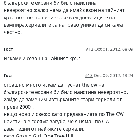
българските екрани би било наистина
невероятно.жалко няма да има2 сезон на тайният
кръг но с нетърпение очаквам дневниците на
вампира.сериалите са направо уникат да си кажа
честно.
Гост
#12
Oct 01, 2012, 08:09
Искаме 2 сезон на Тайният кръг!
Гост
#13
Dec 09, 2012, 13:24
страшно много искам да пуснат the cw на
българските екрани би било наистина невероятно.
Хайде да заменим изтърканите стари сериали от
преди 2000г.
нещо ново и свежо като предаванията по The CW
наистина е голяма загуба, че я няма.. по CW
дават едни от най-яките сериали,
като Gossip Girl, One Tree Hill,