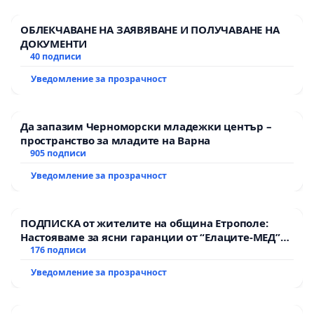
ОБЛЕКЧАВАНЕ НА ЗАЯВЯВАНЕ И ПОЛУЧАВАНЕ НА
ДОКУМЕНТИ
40 подписи
Уведомление за прозрачност
Да запазим Черноморски младежки център –
пространство за младите на Варна
905 подписи
Уведомление за прозрачност
ПОДПИСКА от жителите на община Етрополе:
Настояваме за ясни гаранции от “Елаците-МЕД”
АД и от държавата, че ще се изпълнят всички
176 подписи
екологични норми!
Уведомление за прозрачност