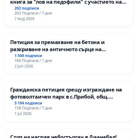
книга за "лов на педофили" с участието на
деца
202 подписи
202 Подписи / 7 дни
7 Aug 2026
Петиция за премахване на бетона и
разкриване на античното сърце на
Могиланската могила във Враца
1 508 подписи
160 Подписи / 7 дни
2 Jun 2026
Гражданска петиция срещу изграждане на
фотоволтаичен парк в с.Прибой, общ.
Радомир
5 194 подписи
158 Подписи / 7 дни
1 Jul 2026
Стоп на наглия небостъргач в Дианабад!