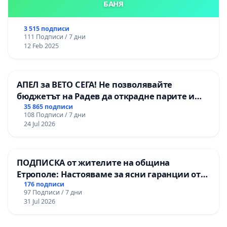
БАНЯ
3 515 подписи
111 Подписи / 7 дни
12 Feb 2025
АПЕЛ за ВЕТО СЕГА! Не позволявайте
бюджетът на Радев да открадне парите и
правата ни в тъмното
35 865 подписи
108 Подписи / 7 дни
24 Jul 2026
ПОДПИСКА от жителите на община
Етрополе: Настояваме за ясни гаранции от
“Елаците-МЕД” АД и от държавата, че ще се
176 подписи
97 Подписи / 7 дни
изпълнят всички екологични норми!
31 Jul 2026