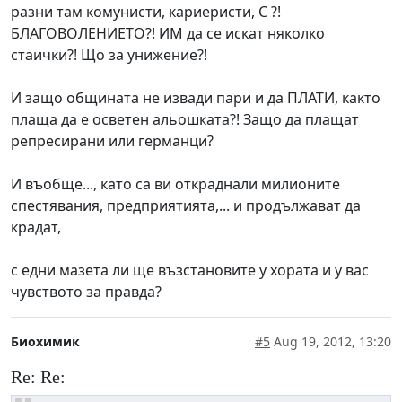
разни там комунисти, кариеристи, С ?!
БЛАГОВОЛЕНИЕТО?! ИМ да се искат няколко
стаички?! Що за унижение?!
И защо общината не извади пари и да ПЛАТИ, както
плаща да е осветен альошката?! Защо да плащат
репресирани или германци?
И въобще..., като са ви откраднали милионите
спестявания, предприятията,... и продължават да
крадат,
с едни мазета ли ще възстановите у хората и у вас
чувството за правда?
Биохимик
#5
Aug 19, 2012, 13:20
Re: Re: