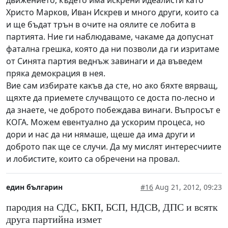
Христо Марков, Иван Искрев и много други, които са
и ще бъдат трън в очите на оялите се лобита в
партията. Ние ги наблюдаваме, чакаме да допуснат
фатална грешка, която да ни позволи да ги изритаме
от Синята партия веднъж завинаги и да въведем
пряка демокрация в нея.
Вие сам избирате какъв да сте, но ако бяхте вярващ,
щяхте да приемете случващото се доста по-лесно и
да знаете, че доброто побеждава винаги. Въпросът е
КОГА. Можем евентуално да ускорим процеса, но
дори и нас да ни нямаше, щеше да има други и
доброто пак ще се случи. Да му мислят интересчиите
и лобистите, които са обречени на провал.
един българин
#16
Aug 21, 2012, 09:23
пародия на СДС, БКП, БСП, НДСВ, ДПС и всятк
друга партийна измет