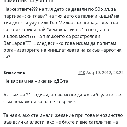
паметник на убийци
На жертвите??? на тия дето са давали по 50 хил. за
партизански глави? на тия дето са палили къщи? на
тия дето са удушили Гео Милев със жица,а след тва
са го изгорили най-"демократично" в пещта на
Лъвов мост??? на тия,които са разстреляли
Вапцаров??? ... след всичко това искам да попитам
организаторите на инициативата на какъв наркотик
са?
Биохимик
#10
Aug 19, 2012, 23:22
Не вярвам на никакви сДС-та.
Аз съм на 21 години, но не може да ме заблудите. Чел
съм немалко и за вашето време.
Та нали, ако сте имали желание при това мнозинство
във всички власти, ако не бяхте и вие сателитна на