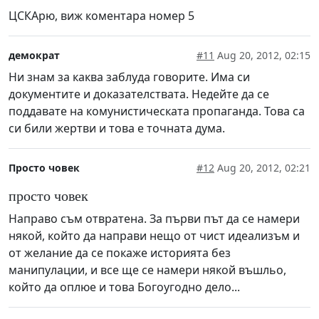
ЦСКАрю, виж коментара номер 5
демократ
#11
Aug 20, 2012, 02:15
Ни знам за каква заблуда говорите. Има си
документите и доказателствата. Недейте да се
поддавате на комунистическата пропаганда. Това са
си били жертви и това е точната дума.
Просто човек
#12
Aug 20, 2012, 02:21
просто човек
Направо съм отвратена. За първи път да се намери
някой, който да направи нещо от чист идеализъм и
от желание да се покаже историята без
манипулации, и все ще се намери някой въшльо,
който да оплюе и това Богоугодно дело...