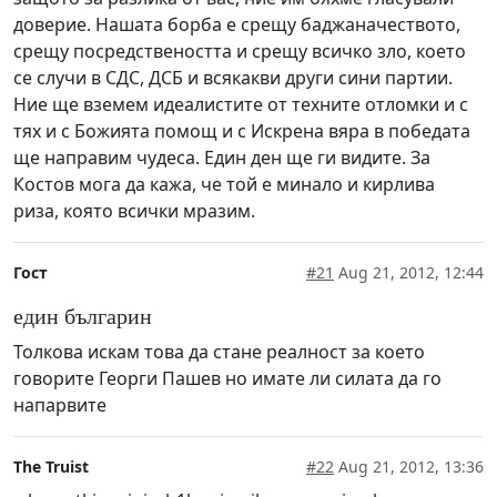
доверие. Нашата борба е срещу баджаначеството,
срещу посредствеността и срещу всичко зло, което
се случи в СДС, ДСБ и всякакви други сини партии.
Ние ще вземем идеалистите от техните отломки и с
тях и с Божията помощ и с Искрена вяра в победата
ще направим чудеса. Един ден ще ги видите. За
Костов мога да кажа, че той е минало и кирлива
риза, която всички мразим.
Гост
#21
Aug 21, 2012, 12:44
един българин
Толкова искам това да стане реалност за което
говорите Георги Пашев но имате ли силата да го
напарвите
The Truist
#22
Aug 21, 2012, 13:36