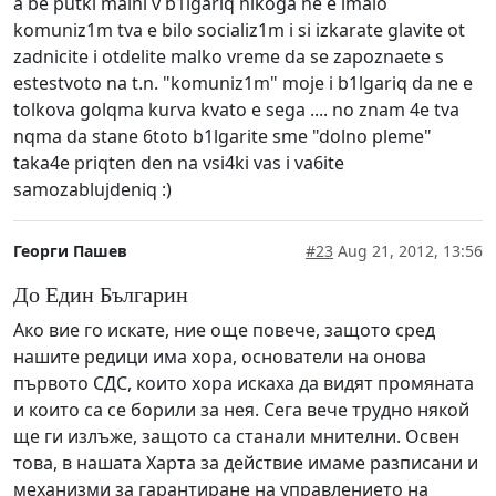
a be putki maini v b1lgariq nikoga ne e imalo
komuniz1m tva e bilo socializ1m i si izkarate glavite ot
zadnicite i otdelite malko vreme da se zapoznaete s
estestvoto na t.n. "komuniz1m" moje i b1lgariq da ne e
tolkova golqma kurva kvato e sega .... no znam 4e tva
nqma da stane 6toto b1lgarite sme "dolno pleme"
taka4e priqten den na vsi4ki vas i va6ite
samozablujdeniq :)
Георги Пашев
#23
Aug 21, 2012, 13:56
До Един Българин
Ако вие го искате, ние още повече, защото сред
нашите редици има хора, основатели на онова
първото СДС, които хора искаха да видят промяната
и които са се борили за нея. Сега вече трудно някой
ще ги излъже, защото са станали мнителни. Освен
това, в нашата Харта за действие имаме разписани и
механизми за гарантиране на управлението на