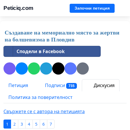
Peticiq.com
Започни петиция
Създаване на мемориално място за жертви
на болшевизма в Пловдив
Сподели в Facebook
Петиция
Подписи
Дискусия
735
Политика за поверителност
Свържете се с автора на петицията
1
2
3
4
5
6
7