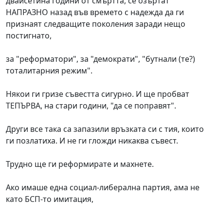
двайсетина години от смъртта, се озъртат
НАПРАЗНО назад във времето с надежда да ги
признаят следващите поколения заради нещо
постигнато,
за "реформатори", за "демократи", "бутнали (те?)
тоталитарния режим".
Някои ги гризе съвестта сигурно. И ще пробват
ТЕПЪРВА, на стари години, "да се поправят".
Други все така са запазили връзката си с тия, които
ги позлатиха. И не ги гложди никаква съвест.
Трудно ще ги реформирате и махнете.
Ако имаше една социал-либерална партия, ама не
като БСП-то имитация,