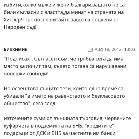
избити,колко мъже и жени българи,защото не са
били съгласни с властта,да минат на страната на
Хитлер! Пък после питайте,защо са осъдени от
Народен съд!
Биохимик
#4
Aug 19, 2012, 13:03
"Подписах". Съгласен съм, че трябва сега да има
място за почит там, където тогава са нарушавани
човешки свободи!
Но освен това същите тези, които едно време са
убивали "в името на равенството и безкласовото
общество", сега след
източените суми от външната търговия, червените
куфарчета в подземията на БНБ, "кредитите"-
подаръци от ДСК и БНБ за частните им банки,