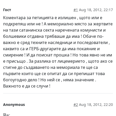
Гост
#1
Aug 18, 2012, 22:17
Коментара за петицията е излишен , щото или е
подкрепяш или не ! А мемориално място за жертвите
на тази сатанинска секта наречената комунисти и
болшевики отдавна трябваше да има ! Обаче по-
важно е сред техните наследници и последователи ,
каквито са и ГЕРБ-другарите да има покаяние и
смирение ! И да поискат прошка ! Но това явно не им
е присъщо . За разлика от лицемерието , щото ако се
стигне до създаването на мемориала те ще са
първите които ще се опитат да си препишат това
богоугодно дело ! Но ней се , няма значение .
Важното е да се случи !
Anonymous
#2
Aug 18, 2012, 22:20
Re: