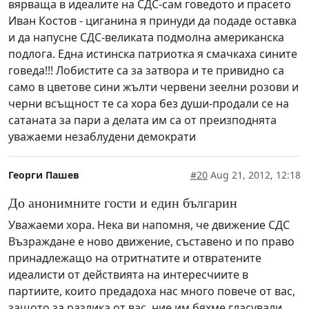
вярваща в идеалите на СДС-сам говедото и прасето
Иван Костов - циганина я принуди да подаде оставка
и да напусне СДС-великата подмолна американска
подлога. Една истинска патриотка я смачкаха сините
говеда!!! Лобистите са за затвора и те привидно са
само в цветове сини жълти червени зеелни розови и
черни всъщност те са хора без души-продали се на
сатаната за пари а делата им са от преизподнята
уважаеми незаблудени демократи
Георги Пашев
#20
Aug 21, 2012, 12:18
До анонимните гости и един българин
Уважаеми хора. Нека ви напомня, че движение СДС
Възраждане е ново движение, съставено и по право
принадлежащо на отритнатите и отвратените
идеалисти от действията на интересчиите в
партиите, които предадоха нас много повече от вас,
защото за разлика от вас, ние им бяхме гласували