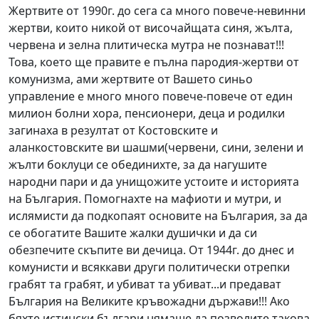
Жертвите от 1990г. до сега са много повече-невинни
жертви, които никой от височайщата синя, жълта,
червена и зелна плитическа мутра не познават!!!
Това, което ще правите е пълна пародия-жертви от
комунизма, ами жертвите от Вашето синьо
управление е много много повече-повече от един
милион болни хора, пенсионери, деца и родилки
загинаха в резултат от Костовските и
аланкостовските ви шашми(червени, сини, зелени и
жълти боклуци се обединихте, за да нагушите
народни пари и да унищожите устоите и историята
на България. Помогнахте на мафиоти и мутри, и
ислямисти да подкопаят основите на България, за да
се oбогатите Вашите жалки душички и да си
обезпечите скъпите ви дечица. От 1944г. до днес и
комунисти и всяккави други политически отрепки
грабят та грабят, и убиват та убиват...и предават
България на Великите кръвожадни държави!!! Ако
бяхте истински българи нямаше да позволите такова