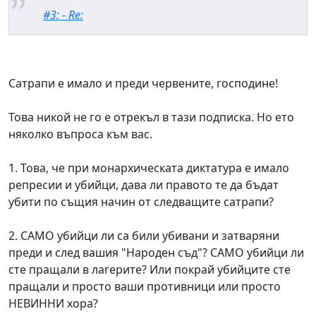
#3: - Re:
Сатрапи е имало и преди червените, господине!
Това никой не го е отрекъл в тази подписка. Но ето
няколко въпроса към вас.
1. Това, че при монархическата диктатура е имало
репресии и убийци, дава ли правото те да бъдат
убити по същия начин от следващите сатрапи?
2. САМО убийци ли са били убивани и затваряни
преди и след вашия "Народен съд"? САМО убийци ли
сте пращали в лагерите? Или покрай убийците сте
пращали и просто ваши противници или просто
НЕВИННИ хора?