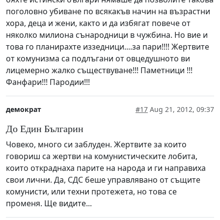
поголовно убиване по всякакъв начин на възрастни
хора, деца и жени, както и да избягат повече от
няколко милиона сънародници в чужбина. Но вие и
това го планирахте иззедници....за пари!!!! Жертвите
от комунизма са подлъгани от овцедушното ви
лицемерно жалко съществуване!!! Паметници !!!
Фанфари!!! Пародии!!!
демократ
#17
Aug 21, 2012, 09:37
До Един Българин
Човеко, много си заблуден. Жертвите за които
говориш са жертви на комунистическите лобита,
които откраднаха парите на народа и ги направиха
свои лични. Да, СДС беше управлявано от същите
комунисти, или техни протежета, но това се
променя. Ще видите...