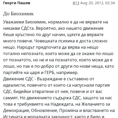
Георги Пашев
#13
Aug 20, 2012, 02:34
До Биохимик
Уважаеми Биохимик, нормално е да не вярвате на
никакви СДСта. Вероятно, ако нашето движение
беше кръстено по друг начин, щяхте да вярвате
много повече. Човешката психика е доста сложно
нещо. Народът предпочита да вярва на нещо
тотално непознато, което може да се окаже по-лошо
от познатото, но не и на познатото, което може да е
лошо, но пак е по-добро от други по-нови неща, като
партийте на царя и ГЕРБ, например.
Движение СДС - Възраждане е съставено от
идеалисти, повечето от които са напуснали партия
СДС, бидейки отвратени от нея, повече и от вас
самият. Но движението съдържа СДС, защото за нас
това е трибуквието на Надеждата, на Желанието за
Демокрация, Обновление, Промяна и властването на
Истината и моралната законност: както е било и