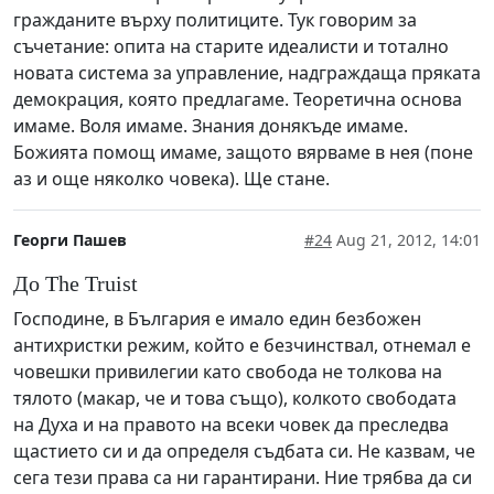
гражданите върху политиците. Тук говорим за
съчетание: опита на старите идеалисти и тотално
новата система за управление, надграждаща пряката
демокрация, която предлагаме. Теоретична основа
имаме. Воля имаме. Знания донякъде имаме.
Божията помощ имаме, защото вярваме в нея (поне
аз и още няколко човека). Ще стане.
Георги Пашев
#24
Aug 21, 2012, 14:01
До The Truist
Господине, в България е имало един безбожен
антихристки режим, който е безчинствал, отнемал е
човешки привилегии като свобода не толкова на
тялото (макар, че и това също), колкото свободата
на Духа и на правото на всеки човек да преследва
щастието си и да определя съдбата си. Не казвам, че
сега тези права са ни гарантирани. Ние трябва да си