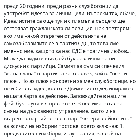
преди 20 години, преди разни службогонци да
употребят Идеята за лични цели. Въпреки тях, обаче,
Идеалистите са още тук и с пламък в сърцето ще
отстояват гражданската си позиция. Пак повтарям:
ако има някой отвратен от действията на
самозабравилите се в партия СДС, то това сме
именно ние, защото за нас СДС е трагична любов...
Може да видите във фейсбук различни наши
дискусии с партийци. Самият аз съм си спечелил
"лоша слава" в партията като човек, който "все ги
плюе". Но аз плюя конкретни за мен службогонци, но
не и Синята идея, която в Движението дефинираме с
нашата Харта за действие. Заповядайте в нашите
фейсбук групи и я прочетете. В нея има тотална
смяна на държавното управление, както и на
вътрешнопартийното с т. нар. "четерислойно сито"
за всички на изборни постове, което включва: 1.
предварителни избори, 2. лустрация, 3. слой на