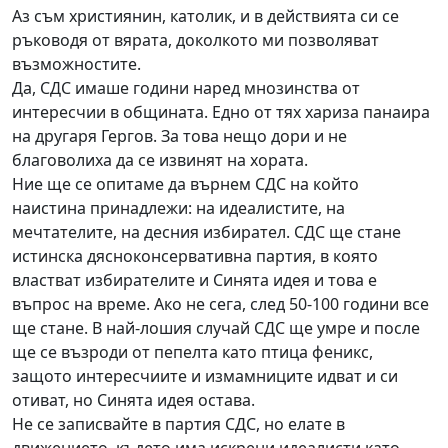
Аз съм християнин, католик, и в действията си се
ръководя от вярата, доколкото ми позволяват
възможностите.
Да, СДС имаше години наред мнозинства от
интересчии в общината. Едно от тях хариза панаира
на другаря Гергов. За това нещо дори и не
благоволиха да се извинят на хората.
Ние ще се опитаме да върнем СДС на който
наистина принадлежи: на идеалистите, на
мечтателите, на десния избирател. СДС ще стане
истинска дясноконсервативна партия, в която
властват избирателите и Синята идея и това е
въпрос на време. Ако не сега, след 50-100 години все
ще стане. В най-лошия случай СДС ще умре и после
ще се възроди от пепелта като птица феникс,
защото интересчиите и измамниците идват и си
отиват, но Синята идея остава.
Не се записвайте в партия СДС, но елате в
движението, където има искрени идеалисти като