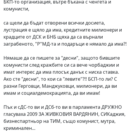
БКП-то организация, вътре бъкана с ченгета и
комунисти,
са щели да бъдат отворени всички досиета,
лустрация е щяло да има, кредитните милионери и
крадците от ДСК и БНБ щяха да са върнали
заграбеното, "Р"МД-та и подаръци е нямало да има?!
Нямаше да се пишете за "десни", защото бившите
комунисти след кражбите си са вече чорбаджии и
имат интерес да има плосък данък с ниска ставка.
Ако сте "десни", то кои са "левите"?!! БСП-то ли? С
разни Герговци, Манджуковци, милионери, да ви
имам и социалдемокрацията, да ви имам!
Пък и сДС-то ви и ДСб-то ви в парламента ДРУЖНО
гласуваха 2009 ЗА ЖИВКОВИЯ ВАРДЯНИН, СИКаджия,
бизнеспартньор на ТИМ, също комунист, мутра,
криминален...