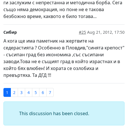
ги заслужим с непрестанна и методична борба. Сега
също няма демокрация, но поне не е такова
безбожно време, каквото е било тогава...
Сибир
#25
Aug 21, 2012, 17:50
А кога ще има паметник на жертвите на
седерастията ? Особенно в Пловдив,"синята крепост"
- съсипан град без икономика ,със съсипани
заводи.Това не е същият град в който израстнах и в
който бях влюбен! И хората се озлобиха и
превъртяха. Та ДГД !!!
1
2
3
4
5
6
7
This discussion has been closed.