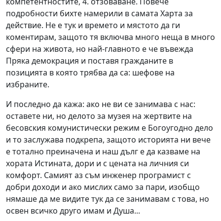
компетентностите, 4. отзоваване. Повече
подробности бихте намерили в самата Харта за
действие. Не е тук и времето и мястото да ги
коментирам, защото тя включва много неща в много
сфери на живота, но най-главното е че въвежда
Пряка демокрация и поставя гражданите в
позицията в която трябва да са: шефове на
избраните.
И последно да кажа: ако не ви се занимава с нас:
оставете ни, но делото за музея на жертвите на
бесовския комунистически режим е Богоугодно дело
и то заслужава подкрепа, защото историята ни вече
е тотално преиначена и наш дълг е да казваме на
хората Истината, дори и с цената на личния си
комфорт. Самият аз съм инженер програмист с
добри доходи и ако мислих само за пари, изобщо
нямаше да ме видите тук да се занимавам с това, но
освен всичко друго имам и Душа...