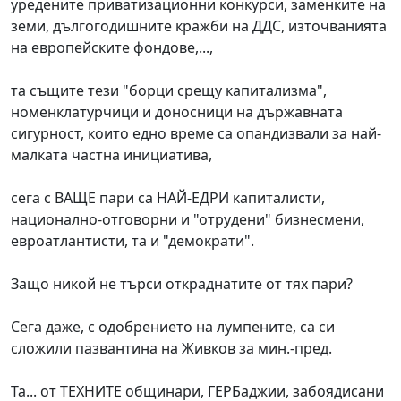
уредените приватизационни конкурси, заменките на
земи, дългогодишните кражби на ДДС, източванията
на европейските фондове,...,
та същите тези "борци срещу капитализма",
номенклатурчици и доносници на държавната
сигурност, които едно време са опандизвали за най-
малката частна инициатива,
сега с ВАЩЕ пари са НАЙ-ЕДРИ капиталисти,
национално-отговорни и "отрудени" бизнесмени,
евроатлантисти, та и "демократи".
Защо никой не търси откраднатите от тях пари?
Сега даже, с одобрението на лумпените, са си
сложили пазвантина на Живков за мин.-пред.
Та... от ТЕХНИТЕ общинари, ГЕРБаджии, забоядисани