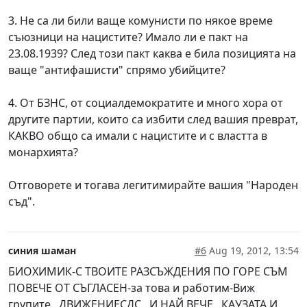
3. Не са ли били ваще комунисти по някое време
съюзници на нацистите? Имало ли е пакт на
23.08.1939? След този пакт каква е била позицията на
ваще "антифашисти" спрямо убийците?
4. От БЗНС, от социалдемократите и много хора от
другите партии, които са избити след вашия преврат,
КАКВО общо са имали с нацистите и с властта в
монархията?
Отговорете и тогава легитимирайте вашия "Народен
съд".
синия шаман
#6
Aug 19, 2012, 13:54
БИОХИМИК-С ТВОИТЕ РАЗСЪЖДЕНИЯ ПО ГОРЕ СЪМ
ПОВЕЧЕ ОТ СЪГЛАСЕН-за това и работим-Виж
групите ,,ДВИЖЕНИЕСДС,, И НАЙ ВЕЧЕ,, КАУЗАТА И