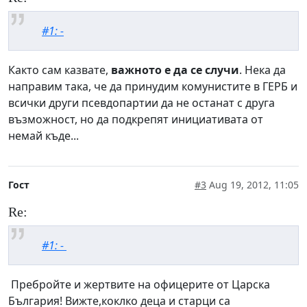
#1: -
Както сам казвате,
важното е да се случи
. Нека да
направим така, че да принудим комунистите в ГЕРБ и
всички други псевдопартии да не останат с друга
възможност, но да подкрепят инициативата от
немай къде...
Гост
#3
Aug 19, 2012, 11:05
Re:
#1: -
Пребройте и жертвите на офицерите от Царска
България! Вижте,коклко деца и старци са