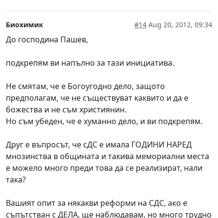
Биохимик
#14
Aug 20, 2012, 09:34
До господина Пашев,
подкрепям ви напълно за тази инициатива.
Не смятам, че е Богоугодно дело, защото
предполагам, че не съществуват каквито и да е
божества и не съм християнин.
Но съм убеден, че е хуманно дело, и ви подкрепям.
Друг е въпросът, че сДС е имала ГОДИНИ НАРЕД
мнозинства в общината и такива мемориални места
е можело много преди това да се реализират, нали
така?
Вашият опит за някакви реформи на СДС, ако е
съпътстван с ДЕЛА, ще наблюдавам, но много трудно