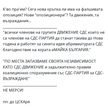
К'во пра'им? Сега нова кръпка ли има на фалшивата
опозиция? Нови "опозиционери"? Та движения, та
възраждания...
________________________________
"всички членове на групите ДВИЖЕНИЕ СДС които не
са членове на СДС-ПАРТИЯ да станат такива до Нова
година и работят за синята идея абривиатурата СДС
благоденствие на хората иМАЙКА БЪЛГАРИЯ."
"ПО МЕСТА ЗАПАЗВАМЕ СВОЯТА НЕЗАВИСИМОСТ
КАТО СДС-ДВИЖЕНИЕ и задължително правим
коалиционно споразумение със СДС-ПАРТИЯ за СДС-
ВЪЗРАЖДАНЕ"
________________________________
НЕ МЕРСИ!
пп: до ЦСКАря