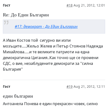
Гост
#18
Aug 21, 2012, 12:01
Re: До Един Българин
#17: демократ - До Един Българин
А Иван Костов той сигурно ви изпи
мозъците.....Жельо Желев и Петър Стоянов Надежда
Михайлова.....и те великите патриоти на една
демократична Цигания..Как точно ще се промени
СДС, о вие, незаблудените демократи за ''силна
България''
Гост
#19
Aug 21, 2012, 12:11
един българин
Антоанела Понева е един прекрасен човек, силно