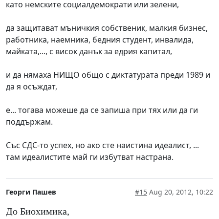
като немските социалдемократи или зелени,
да защитават мъничкия собственик, малкия бизнес,
работника, наемника, бедния студент, инвалида,
майката,..., с висок данък за едрия капитал,
и да нямаха НИЩО общо с диктатурата преди 1989 и
да я осъждат,
е... тогава можеше да се запиша при тях или да ги
поддържам.
Със СДС-то успех, но ако сте наистина идеалист, ...
там идеалистите май ги избутват настрана.
Георги Пашев
#15
Aug 20, 2012, 10:22
До Биохимика,