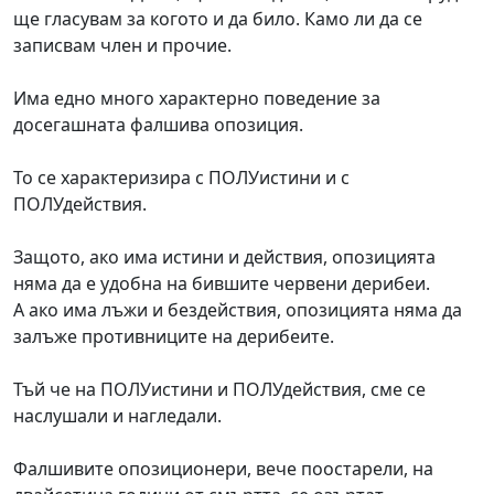
ще гласувам за когото и да било. Камо ли да се
записвам член и прочие.
Има едно много характерно поведение за
досегашната фалшива опозиция.
То се характеризира с ПОЛУистини и с
ПОЛУдействия.
Защото, ако има истини и действия, опозицията
няма да е удобна на бившите червени дерибеи.
А ако има лъжи и бездействия, опозицията няма да
залъже противниците на дерибеите.
Тъй че на ПОЛУистини и ПОЛУдействия, сме се
наслушали и нагледали.
Фалшивите опозиционери, вече поостарели, на