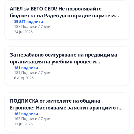
АПЕЛ за ВЕТО СЕГА! Не позволявайте
бюджетът на Радев да открадне парите и
правата ни в тъмното
35 847 подписи
187 Подписи / 7 дни
24 Jul 2026
За незабавно осигуряване на предвидима
организация на учебния процес и
гарантиране на правото на равнопоставено
181 подписи
181 Подписи / 7 дни
и качествено образование на учениците от
6 Aug 2026
ОУ „Княз Александър I“ и Хуманитарна
гимназия „
ПОДПИСКА от жителите на община
Етрополе: Настояваме за ясни гаранции от
“Елаците-МЕД” АД и от държавата, че ще се
162 подписи
162 Подписи / 7 дни
изпълнят всички екологични норми!
31 Jul 2026