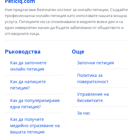
Peticiq.com
Ние предлагаме безплатен хостинг за онлайн петиции. Създайте
професионална онлайн петиция като използвате нашата мощна
услуга. Петициите ни са споменавани в медиите всеки ден и са
един невероятен начин да бъдете забелязани от обществото и
отговорните лица.
Ръководства
Още
Как да започнете
Започни петиция
онлайн петиция
Политика за
Как да напишете
поверителност
петиция?
Управление на
Как да популяризираме
бисквитките
една петиция?
За нас
Как да получите
медийно отразяване на
вашата петиция