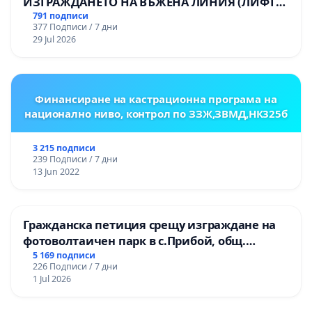
ИЗГРАЖДАНЕТО НА ВЪЖЕНА ЛИНИЯ (ЛИФТ)
НА ТЕРИТОРИЯТА НА ПРИРОДНА
791 подписи
377 Подписи / 7 дни
ЗАБЕЛЕЖИТЕЛНОСТ „ХЪЛМ НА
29 Jul 2026
ОСВОБОДИТЕЛИТЕ“ (БУНАРДЖИК)
Финансиране на кастрационна програма на
национално ниво, контрол по ЗЗЖ,ЗВМД,НК325б
3 215 подписи
239 Подписи / 7 дни
13 Jun 2022
Гражданска петиция срещу изграждане на
фотоволтаичен парк в с.Прибой, общ.
Радомир
5 169 подписи
226 Подписи / 7 дни
1 Jul 2026