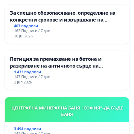
За спешно обезопасяване, определяне на
конкретни срокове и извършване на
цялостна рехабилитация на
407 подписи
162 Подписи / 7 дни
републиканския път между пътен възел АМ
28 Jul 2026
„Тракия“ - гр. Ихтиман - с. Мирово - к.к.
Момин проход
Петиция за премахване на бетона и
разкриване на античното сърце на
Могиланската могила във Враца
1 473 подписи
147 Подписи / 7 дни
2 Jun 2026
ЦЕНТРАЛНА МИНЕРАЛНА БАНЯ "СОФИЯ"-ДА БЪДЕ
БАНЯ
3 494 подписи
145 Подписи / 7 дни