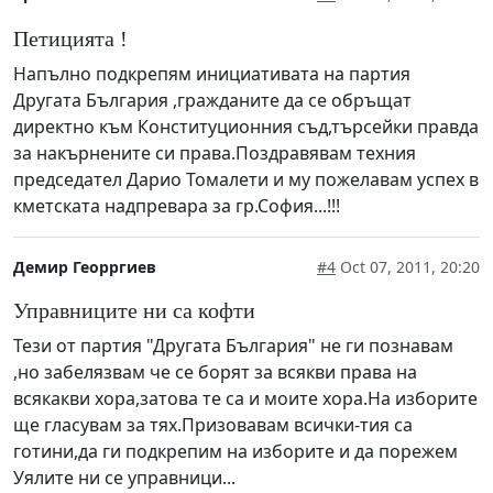
Петицията !
Напълно подкрепям инициативата на партия
Другата България ,гражданите да се обръщат
директно към Конституционния съд,търсейки правда
за накърнените си права.Поздравявам техния
председател Дарио Томалети и му пожелавам успех в
кметската надпревара за гр.София...!!!
Демир Георргиев
#4
Oct 07, 2011, 20:20
Управниците ни са кофти
Тези от партия "Другата България" не ги познавам
,но забелязвам че се борят за всякви права на
всякакви хора,затова те са и моите хора.На изборите
ще гласувам за тях.Призовавам всички-тия са
готини,да ги подкрепим на изборите и да порежем
Уялите ни се управници...