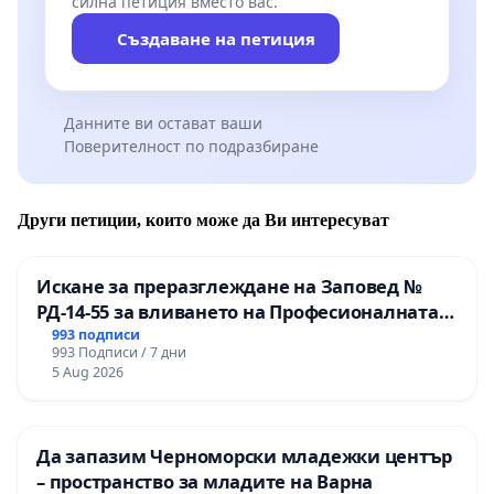
силна петиция вместо вас.
Създаване на петиция
Данните ви остават ваши
Поверителност по подразбиране
Други петиции, които може да Ви интересуват
Искане за преразглеждане на Заповед №
РД-14-55 за вливането на Професионалната
гимназия по промишлени технологии в
993 подписи
993 Подписи / 7 дни
Професионалната гимназия по икономика и
5 Aug 2026
мениджмънт – гр. Пазарджик
Да запазим Черноморски младежки център
– пространство за младите на Варна