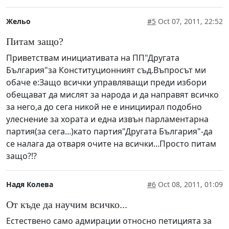
Жельо
#5
Oct 07, 2011, 22:52
Питам защо?
Приветствам инициативата на ПП"Другата
България"за Конституционният съд.Въпросът ми
обаче е:Защо всички управляващи преди избори
обещават да мислят за народа и да направят всичко
за него,а до сега никой не е инициирал подобно
улеснение за хората и една извън парламентарна
партия(за сега...)като партия"Другата България"-да
се налага да отваря очите на всички...Просто питам
защо?!?
Надя Колева
#6
Oct 08, 2011, 01:09
От къде да научим всичко...
Естествено само адмирации относно петицията за