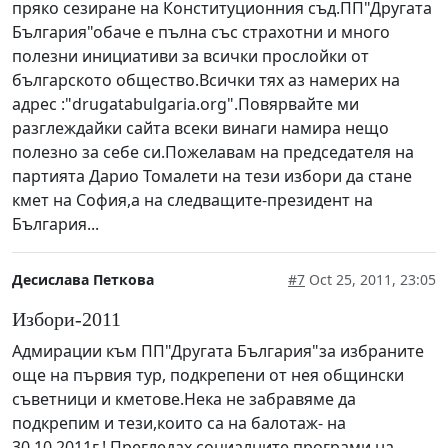
пряко сезиране на Конституционния съд.ПП"Другата
България"обаче е пълна със страхотни и много
полезни инициативи за всички прослойки от
българското общество.Всички тях аз намерих на
адрес :"drugatabulgaria.org".Повярвайте ми
разглеждайки сайта всеки винаги намира нещо
полезно за себе си.Пожелавам на председателя на
партията Дарио Томалети на тези избори да стане
кмет на София,а на следващите-президент на
България...
Десислава Петкова
#7
Oct 25, 2011, 23:05
Избори-2011
Адмирации към ПП"Другата България"за избраните
още на първия тур, подкрепени от нея общински
съветници и кметове.Нека не забравяме да
подкрепим и тези,които са на балотаж- на
30.10.2011г.! Прегледах социалните програми на