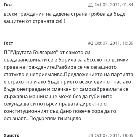
Гост
#1
Oct 05, 2011, 01:34
всеки гражданин на дадена страна трябва да бъде
защитен от страната си!!!
Гост
#2
Oct 07, 2011, 16:39
ПП"Другата България" от самото си
създаване,винаги се е борила за абсолютно всички
права на гражданите.Разбира се че сегашното
статукво е неприемливо.Предложението на партията
е страхотно и ако бъде прието всеки един от нас ако
бъде онеправдан и смачкан от самозабравилата се
държавна машина,ще може без да губи нито
секунда,да си потърси правата-директно от
конституционният съд.Дано повече хора да го
осъзнаят...Подкрепям ги изцяло!
Христо
#3
Oct 07, 2011, 18:05