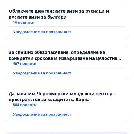
Облекчете шенгенските визи за руснаци и
руските визи за българи
16 подписи
Уведомление за прозрачност
За спешно обезопасяване, определяне на
конкретни срокове и извършване на цялостна
рехабилитация на републиканския път между
407 подписи
пътен възел АМ „Тракия“ - гр. Ихтиман - с.
Уведомление за прозрачност
Мирово - к.к. Момин проход
Да запазим Черноморски младежки център –
пространство за младите на Варна
884 подписи
Уведомление за прозрачност