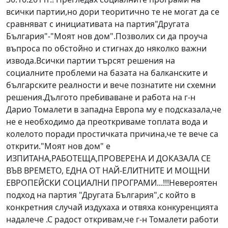
всички партии,но дори теоритично те не могат да се
сравняват с инициативата на партия"Другата
България"-"Моят нов дом".Позволих си да проуча
въпроса по обстойно и стигнах до няколко важни
извода.Всички партии търсят решения на
социалните проблеми на базата на балканските и
българските реалности и вече познатите ни схемни
решения.Дългото пребиваване и работа на г-н
Дарио Томалети в западна Европа му е подсказала,че
не е необходимо да преоткриваме топлата вода и
колелото поради простичката причина,че те вече са
открити."Моят нов дом" е
ИЗПИТАНА,РАБОТЕЩА,ПРОВЕРЕНА И ДОКАЗАЛА СЕ
ВЪВ ВРЕМЕТО, ЕДНА ОТ НАЙ-ЕЛИТНИТЕ И МОЩНИ
ЕВРОПЕЙСКИ СОЦИАЛНИ ПРОГРАМИ...!!!Невероятен
подход на партия "Другата България",с който в
конкретния случай издухаха и отвяха конкуренцията
надалече .С радост откривам,че г-н Томалети работи