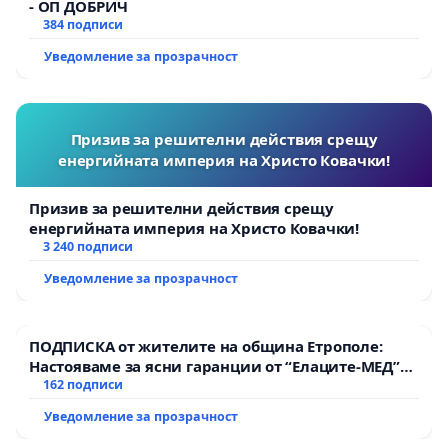
- ОП ДОБРИЧ
384 подписи
Уведомление за прозрачност
Призив за решителни действия срещу
енергийната империя на Христо Ковачки!
Призив за решителни действия срещу
енергийната империя на Христо Ковачки!
3 240 подписи
Уведомление за прозрачност
ПОДПИСКА от жителите на община Етрополе:
Настояваме за ясни гаранции от “Елаците-МЕД”
АД и от държавата, че ще се изпълнят всички
162 подписи
екологични норми!
Уведомление за прозрачност