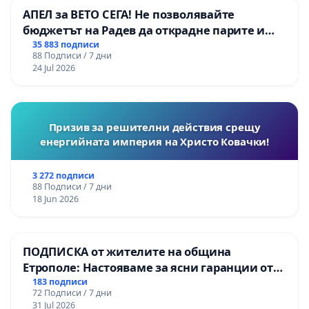
АПЕЛ за ВЕТО СЕГА! Не позволявайте
бюджетът на Радев да открадне парите и
правата ни в тъмното
35 883 подписи
88 Подписи / 7 дни
24 Jul 2026
Призив за решителни действия срещу
енергийната империя на Христо Ковачки!
3 272 подписи
88 Подписи / 7 дни
18 Jun 2026
ПОДПИСКА от жителите на община
Етрополе: Настояваме за ясни гаранции от
“Елаците-МЕД” АД и от държавата, че ще се
183 подписи
72 Подписи / 7 дни
изпълнят всички екологични норми!
31 Jul 2026