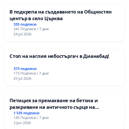
гимназия „
В подкрепа на създаването на Общностен
център в село Църква
335 подписи
241 Подписи / 7 дни
24 Jul 2026
Стоп на наглия небостъргач в Дианабад!
373 подписи
173 Подписи / 7 дни
25 Jul 2026
Петиция за премахване на бетона и
разкриване на античното сърце на
Могиланската могила във Враца
1 535 подписи
145 Подписи / 7 дни
2 Jun 2026