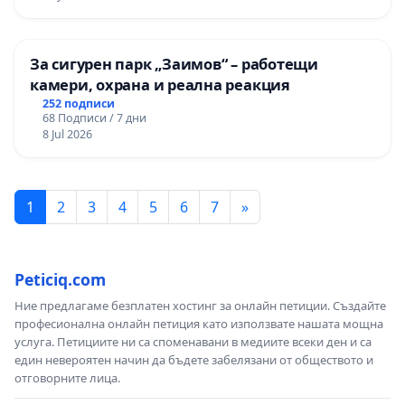
За сигурен парк „Заимов“ – работещи
камери, охрана и реална реакция
252 подписи
68 Подписи / 7 дни
8 Jul 2026
1
2
3
4
5
6
7
»
Peticiq.com
Ние предлагаме безплатен хостинг за онлайн петиции. Създайте
професионална онлайн петиция като използвате нашата мощна
услуга. Петициите ни са споменавани в медиите всеки ден и са
един невероятен начин да бъдете забелязани от обществото и
отговорните лица.