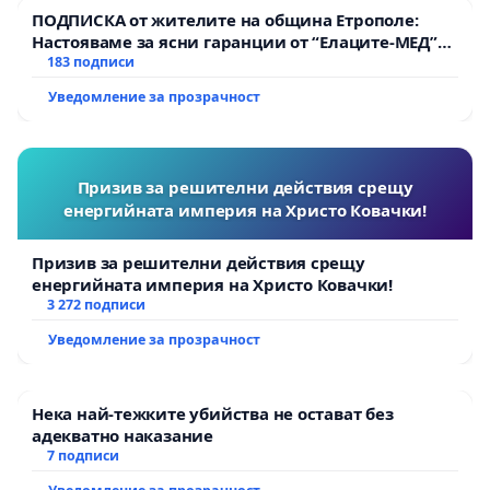
ПОДПИСКА от жителите на община Етрополе:
Настояваме за ясни гаранции от “Елаците-МЕД”
АД и от държавата, че ще се изпълнят всички
183 подписи
екологични норми!
Уведомление за прозрачност
Призив за решителни действия срещу
енергийната империя на Христо Ковачки!
Призив за решителни действия срещу
енергийната империя на Христо Ковачки!
3 272 подписи
Уведомление за прозрачност
Нека най-тежките убийства не остават без
адекватно наказание
7 подписи