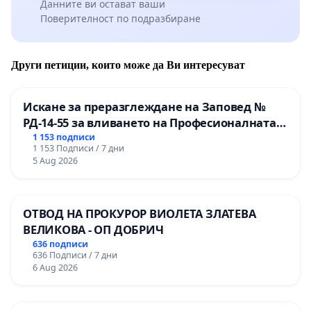
Данните ви остават ваши
Поверителност по подразбиране
Други петиции, които може да Ви интересуват
Искане за преразглеждане на Заповед №
РД-14-55 за вливането на Професионалната
гимназия по промишлени технологии в
1 153 подписи
1 153 Подписи / 7 дни
Професионалната гимназия по икономика и
5 Aug 2026
мениджмънт – гр. Пазарджик
ОТВОД НА ПРОКУРОР ВИОЛЕТА ЗЛАТЕВА
ВЕЛИКОВА - ОП ДОБРИЧ
636 подписи
636 Подписи / 7 дни
6 Aug 2026