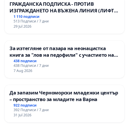
ГРАЖДАНСКА ПОДПИСКА - ПРОТИВ
ИЗГРАЖДАНЕТО НА ВЪЖЕНА ЛИНИЯ (ЛИФТ)
НА ТЕРИТОРИЯТА НА ПРИРОДНА
1 110 подписи
513 Подписи / 7 дни
ЗАБЕЛЕЖИТЕЛНОСТ „ХЪЛМ НА
29 Jul 2026
ОСВОБОДИТЕЛИТЕ“ (БУНАРДЖИК)
За изтегляне от пазара на неонацистка
книга за "лов на педофили" с участието на
деца
438 подписи
438 Подписи / 7 дни
7 Aug 2026
Да запазим Черноморски младежки център
– пространство за младите на Варна
922 подписи
392 Подписи / 7 дни
31 Jul 2026