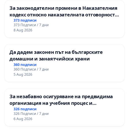
За законодателни промени в Наказателния
кодекс относно наказателната отговорност
на непълнолетните при особено тежки
373 подписи
373 Подписи / 7 дни
умишлени престъпления
8 Aug 2026
Да дадем законен път на българските
домашни и занаятчийски храни
360 подписи
360 Подписи / 7 дни
5 Aug 2026
За незабавно осигуряване на предвидима
организация на учебния процес и
гарантиране на правото на равнопоставено
326 подписи
326 Подписи / 7 дни
и качествено образование на учениците от
6 Aug 2026
ОУ „Княз Александър I“ и Хуманитарна