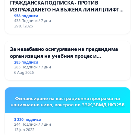
ГРАЖДАНСКА ПОДПИСКА - ПРОТИВ
ИЗГРАЖДАНЕТО НА ВЪЖЕНА ЛИНИЯ (ЛИФТ)
НА ТЕРИТОРИЯТА НА ПРИРОДНА
958 подписи
435 Подписи / 7 дни
ЗАБЕЛЕЖИТЕЛНОСТ „ХЪЛМ НА
29 Jul 2026
ОСВОБОДИТЕЛИТЕ“ (БУНАРДЖИК)
За незабавно осигуряване на предвидима
организация на учебния процес и
гарантиране на правото на равнопоставено
285 подписи
285 Подписи / 7 дни
и качествено образование на учениците от
6 Aug 2026
ОУ „Княз Александър I“ и Хуманитарна
гимназия „
Финансиране на кастрационна програма на
национално ниво, контрол по ЗЗЖ,ЗВМД,НК325б
3 220 подписи
244 Подписи / 7 дни
13 Jun 2022