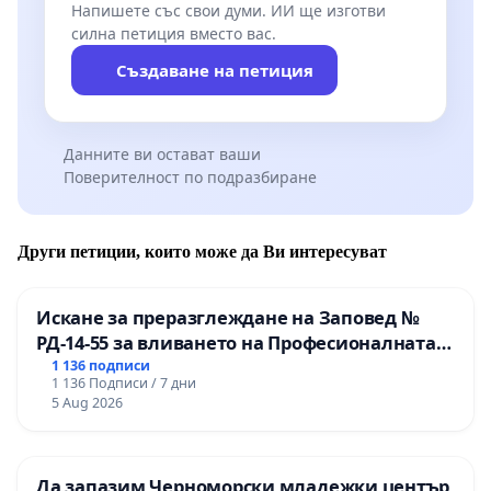
Напишете със свои думи. ИИ ще изготви
силна петиция вместо вас.
Създаване на петиция
Данните ви остават ваши
Поверителност по подразбиране
Други петиции, които може да Ви интересуват
Искане за преразглеждане на Заповед №
РД-14-55 за вливането на Професионалната
гимназия по промишлени технологии в
1 136 подписи
1 136 Подписи / 7 дни
Професионалната гимназия по икономика и
5 Aug 2026
мениджмънт – гр. Пазарджик
Да запазим Черноморски младежки център