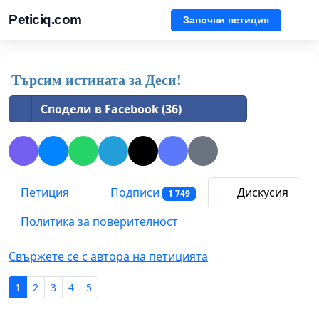
Peticiq.com
Започни петиция
Търсим истината за Деси!
Сподели в Facebook (36)
Петиция
Подписи
Дискусия
1 749
Политика за поверителност
Свържете се с автора на петицията
1
2
3
4
5