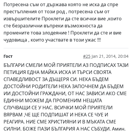
Потресена съм от държава която не иска да спре
престъпления от този род , потресена съм от
извършителите Проклети да сте всички вие ,които
сте безразлични въпреки възможноста да
промените това злодеяние ! Проклети да сте и вие
чудовища , които участвате в този ужас !!!
Гост
#25
Jan 21, 2014, 20:04
БЪЛГАРИ СМЕЛИ МОЙ ПРИЯТЕЛИ АЗ ПОДПИСАХ ТАЗИ
ПЕТИЦИЯ ЕДНА МАЙКА ИСКА И ТЪРСИ СВОЯТА
СПАВЕДЛИВОСТ ЗА ДЪЩЕРЯ СИ. НЕКА БЪДЕМ
ДОСТОЙНИ РОДИТЕЛИ НЕКА ЗАПОЧНЕМ ДА БЪДЕМ
ИИ ДОСТОЙНИ ГРАЖДАНИ, ОТ НАС ЗАВИСИ АКО СМЕ
ЕДИННИ МОЖЕМ ДА ПРОМЕНИМ НЕЩАТА
СЛУЧВАЩИ СЕ У НАС. ВСИЧКИ МОЙ ПРИЯТЕЛИ
ВЯРВАМ ,ЧЕ ЩЕ ПОДПИШАТ И НЕКА СЕ ЧУЕ И
РЕАГИРА. НИЕ СМЕ ХРИСТИЯНИ И В МЪКАТА СМЕ
СИЛНИ. БОЖЕ ПАЗИ БЪЛГАРИЯ А НАС СЪБУДИ. Амин.