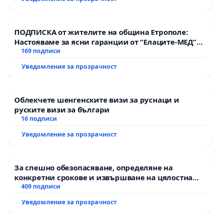
ПОДПИСКА от жителите на община Етрополе:
Настояваме за ясни гаранции от “Елаците-МЕД”
АД и от държавата, че ще се изпълнят всички
169 подписи
екологични норми!
Уведомление за прозрачност
Облекчете шенгенските визи за руснаци и
руските визи за българи
16 подписи
Уведомление за прозрачност
За спешно обезопасяване, определяне на
конкретни срокове и извършване на цялостна
рехабилитация на републиканския път между
409 подписи
пътен възел АМ „Тракия“ - гр. Ихтиман - с.
Уведомление за прозрачност
Мирово - к.к. Момин проход