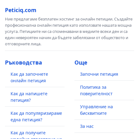
Peticiq.com
Ние предлагаме безплатен хостинг за онлайн петиции. Създайте
професионална онлайн петиция като използвате нашата мощна
услуга. Петициите ни са споменавани в медиите всеки ден и са
един невероятен начин да бъдете забелязани от обществото и
отговорните лица.
Ръководства
Още
Как да започнете
Започни петиция
онлайн петиция
Политика за
Как да напишете
поверителност
петиция?
Управление на
Как да популяризираме
бисквитките
една петиция?
За нас
Как да получите