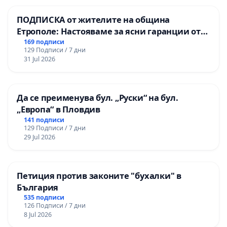
ПОДПИСКА от жителите на община
Етрополе: Настояваме за ясни гаранции от
“Елаците-МЕД” АД и от държавата, че ще се
169 подписи
129 Подписи / 7 дни
изпълнят всички екологични норми!
31 Jul 2026
Да се преименува бул. „Руски“ на бул.
„Европа“ в Пловдив
141 подписи
129 Подписи / 7 дни
29 Jul 2026
Петиция против законите "бухалки" в
България
535 подписи
126 Подписи / 7 дни
8 Jul 2026