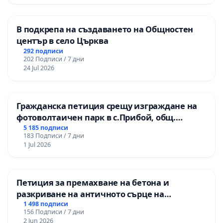
В подкрепа на създаването на Общностен
център в село Църква
292 подписи
202 Подписи / 7 дни
24 Jul 2026
Гражданска петиция срещу изграждане на
фотоволтаичен парк в с.Прибой, общ.
Радомир
5 185 подписи
183 Подписи / 7 дни
1 Jul 2026
Петиция за премахване на бетона и
разкриване на античното сърце на
Могиланската могила във Враца
1 498 подписи
156 Подписи / 7 дни
2 Jun 2026