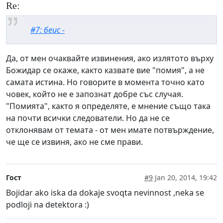
Re:
#7: беис -
Да, от мен очаквайте извинения, ако излятото върху
Божидар се окаже, както казвате вие "помия", а не
самата истина. Но говорите в момента точно като
човек, който не е запознат добре със случая.
"Помията", както я определяте, е мнение също така
на почти всички следователи. Но да не се
отклонявам от темата - от мен имате потвърждение,
че ще се извиня, ако не сме прави.
Гост
#9
Jan 20, 2014, 19:42
Bojidar ako iska da dokaje svoqta nevinnost ,neka se
podloji na detektora :)