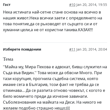
Гост
#10
Jan 20, 2014, 19:55
Нека истината най-сетне стане основа на всичко в
нашия живот.Нека всички заети с определянето на
това понятие,да се рьководят от сьрцето си и от
хуманни цели,а не от користни такива.КАЗАХ!!!
Изберете псевдоним
#11
Jan 20, 2014, 20:04
Тема
''Майка му, Мира Пекова е адвокат, бивш служител на
Съда във Видин.'' Това може да обвсни Много. При
тази корупция, прогнила съдебна система, която
имаме сега в Българив, този факт не трябва да се
отминава... Да се разпита отново човекът, с когото е
било момичето преди да изчезне завинаги.
Съболезнования на майката на Деси. На никого не
желаем подобно страшно нещо;(((