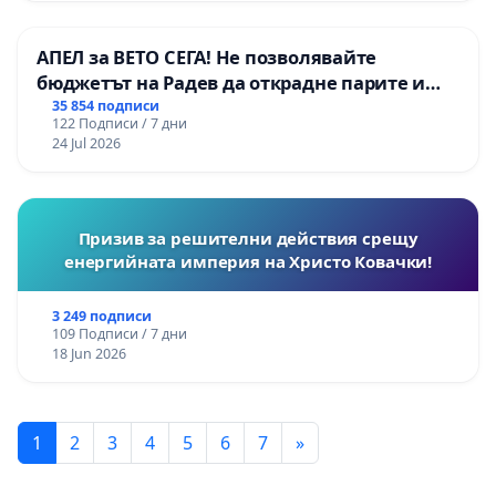
АПЕЛ за ВЕТО СЕГА! Не позволявайте
бюджетът на Радев да открадне парите и
правата ни в тъмното
35 854 подписи
122 Подписи / 7 дни
24 Jul 2026
Призив за решителни действия срещу
енергийната империя на Христо Ковачки!
3 249 подписи
109 Подписи / 7 дни
18 Jun 2026
1
2
3
4
5
6
7
»