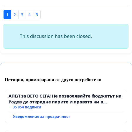
1
2
3
4
5
This discussion has been closed.
Петиции, промотирани от други потребители
АПЕЛ за ВЕТО СЕГА! Не позволявайте бюджетът на
Радев да открадне парите и правата ни в
тъмното
35 854 подписи
Уведомление за прозрачност