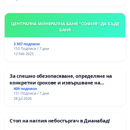
ЦЕНТРАЛНА МИНЕРАЛНА БАНЯ "СОФИЯ"-ДА БЪДЕ
БАНЯ
3 507 подписи
153 Подписи / 7 дни
12 Feb 2025
За спешно обезопасяване, определяне на
конкретни срокове и извършване на
цялостна рехабилитация на
409 подписи
151 Подписи / 7 дни
републиканския път между пътен възел АМ
28 Jul 2026
„Тракия“ - гр. Ихтиман - с. Мирово - к.к.
Момин проход
Стоп на наглия небостъргач в Дианабад!