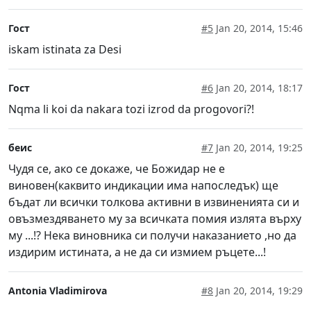
Гост
#5
Jan 20, 2014, 15:46
iskam istinata za Desi
Гост
#6
Jan 20, 2014, 18:17
Nqma li koi da nakara tozi izrod da progovori?!
беис
#7
Jan 20, 2014, 19:25
Чудя се, ако се докаже, че Божидар не е
виновен(каквито индикации има напоследък) ще
бъдат ли всички толкова активни в извиненията си и
овъзмездяването му за всичката помия излята върху
му ...!? Нека виновника си получи наказанието ,но да
издирим истината, а не да си измием ръцете...!
Antonia Vladimirova
#8
Jan 20, 2014, 19:29