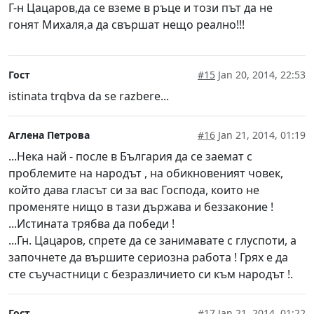
Г-н Цацаров,да се вземе в ръце и този път да не
гонят Михаля,а да свършат нещо реално!!!
Гост
#15
Jan 20, 2014, 22:53
istinata trqbva da se razbere...
Аглена Петрова
#16
Jan 21, 2014, 01:19
...Нека най - после в България да се заемат с
проблемите на народът , на обикновеният човек,
който дава гласът си за вас Господа, които не
променяте нищо в тази държава и беззаконие !
...Истината трябва да победи !
...Гн. Цацаров, спрете да се занимавате с глуспоти, а
започнете да вършите сериозна работа ! Грях е да
сте съучастници с безразличието си към народът !.
Гост
#17
Jan 21, 2014, 01:22