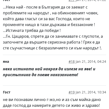
...Нека най - после в България да се заемат с
проблемите на народът , на обикновеният човек,
който дава гласът си за вас Господа, които не
променяте нищо в тази държава и беззаконие !
...Истината трябва да победи !
...Гн. Цацаров, спрете да се занимавате с глуспоти, а
започнете да вършите сериозна работа ! Грях е да
сте съучастници с безразличието си към народът !.
яна
#18
Jan 21, 2014, 04:24
нека истината най накрая да излезе на яве! и
пристыпника да поеме наказанието!
Гост
#19
Jan 21, 2014, 10:34
не ви познавам лично г-жо,но и аз съм майка-дано
даде господ да намерите детето си живо и здраво!