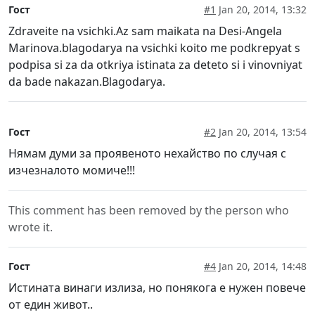
Гост
#1
Jan 20, 2014, 13:32
Zdraveite na vsichki.Az sam maikata na Desi-Angela
Marinova.blagodarya na vsichki koito me podkrepyat s
podpisa si za da otkriya istinata za deteto si i vinovniyat
da bade nakazan.Blagodarya.
Гост
#2
Jan 20, 2014, 13:54
Нямам думи за проявеното нехайство по случая с
изчезналото момиче!!!
This comment has been removed by the person who
wrote it.
Гост
#4
Jan 20, 2014, 14:48
Истината винаги излиза, но понякога е нужен повече
от един живот..