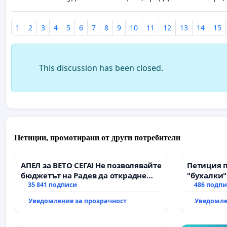
1
2
3
4
5
6
7
8
9
10
11
12
13
14
15
This discussion has been closed.
Петиции, промотирани от други потребители
АПЕЛ за ВЕТО СЕГА! Не позволявайте
Петиция 
бюджетът на Радев да открадне
"бухалки"
парите и правата ни в тъмното
35 841 подписи
486 подп
Уведомление за прозрачност
Уведомле