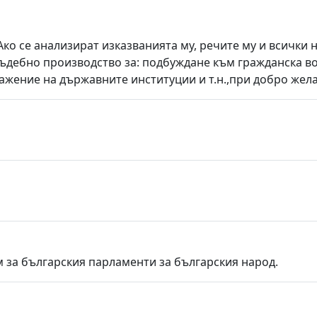
Ако се анализират изказванията му, речите му и всички
съдебно производство за: подбуждане към гражданска в
ажение на държавните институции и т.н.,при добро жела
 за българския парламенти за българския народ.