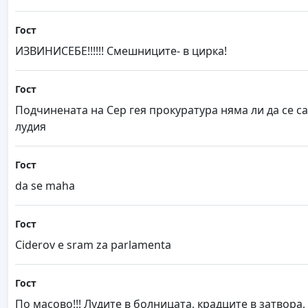
Гост
ИЗВИНИСЕБЕ!!!!!! Смешниците- в цирка!
Гост
Подчинената на Сер гея прокуратура няма ли да се 
лудия
Гост
da se maha
Гост
Ciderov e sram za parlamenta
Гост
По масово!!! Лудите в болницата, крадците в затвора, 