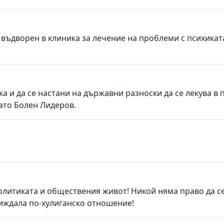
въдворен в клиника за лечение на проблеми с психиката
а и да се настани на държавни разноски да се лекува в 
като Болен Лидеров.
олитиката и обществения живот! Никой няма право да се 
виждала по-хулиганско отношение!