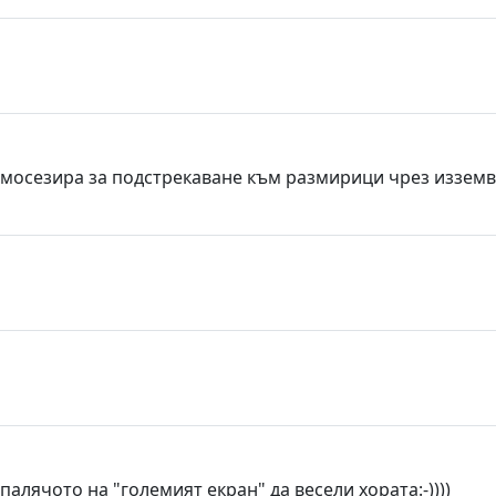
самосезира за подстрекаване към размирици чрез изземв
палячото на "големият екран" да весели хората:-))))