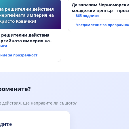
Да запазим Черноморск
за решителни действия
младежки център – прос
нергийната империя на
за младите на Варна
865 подписи
Христо Ковачки!
Уведомление за прозрачно
а решителни действия
ергийната империя на
вачки!
писи
ние за прозрачност
промените?
е действия. Ще направите ли същото?
идите