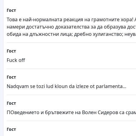
Гост
Това е най-нормалната реакция на грамотните хора! 
намери достатъчно доказателства за да образува до
обида на длъжностни лица; дребно хулиганство; неув
Гост
Fuck off
Гост
Nadqvam se tozi lud kloun da izleze ot parlamenta...
Гост
ПОведението и брътвежите на Волен Сидеров са срам
Гост