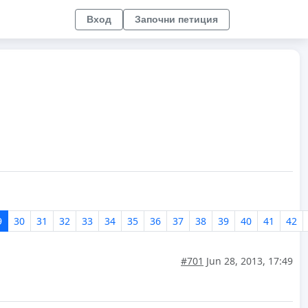
Вход
Започни петиция
9
30
31
32
33
34
35
36
37
38
39
40
41
42
#701
Jun 28, 2013, 17:49