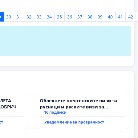
9
30
31
32
33
34
35
36
37
38
39
40
41
42
ЛЕТА
Облекчете шенгенските визи за
ДОБРИЧ
руснаци и руските визи за
българи
16 подписи
ст
Уведомление за прозрачност