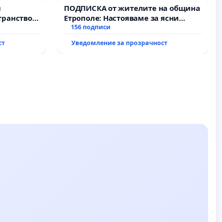
и
ПОДПИСКА от жителите на община
транство
Етрополе: Настояваме за ясни
гаранции от “Елаците-МЕД” АД и от
156 подписи
държавата, че ще се изпълнят
ст
Уведомление за прозрачност
всички екологични норми!