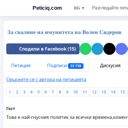
Peticiq.com
Разгледайте пет
BG ▼
За сваляне на имунитета на Волен Сидеров
Сподели в Facebook (15)
Петиция
Подписи
Дискусия
33 739
Свържете се с автора на петицията
1
2
3
4
5
6
7
8
9
10
11
12
13
14
15
Гост
Това е най-гнусния политик за всички времена,комент