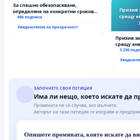
За спешно обезопасяване,
Призив 
определяне на конкретни срокове
срещу е
и извършване на цялостна
406 подписи
рехабилитация на
Уведомление за прозрачност
републиканския път между пътен
възел АМ „Тракия“ - гр. Ихтиман - с.
Призив з
Мирово - к.к. Момин проход
срещу ен
Христо Ко
3 236 под
Уведомле
ЗАПОЧНЕТЕ СВОЯ ПЕТИЦИЯ
Има ли нещо, което искате да 
Промяната не се случва, ако мълчите.
Авторът на тази петиция се изправи и предпри
Опишете промяната, която искате да в