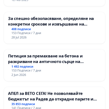
За спешно обезопасяване, определяне на
конкретни срокове и извършване на
цялостна рехабилитация на
408 подписи
153 Подписи / 7 дни
републиканския път между пътен възел АМ
28 Jul 2026
„Тракия“ - гр. Ихтиман - с. Мирово - к.к.
Момин проход
Петиция за премахване на бетона и
разкриване на античното сърце на
Могиланската могила във Враца
1 492 подписи
153 Подписи / 7 дни
2 Jun 2026
АПЕЛ за ВЕТО СЕГА! Не позволявайте
бюджетът на Радев да открадне парите и
правата ни в тъмното
35 853 подписи
141 Подписи / 7 дни