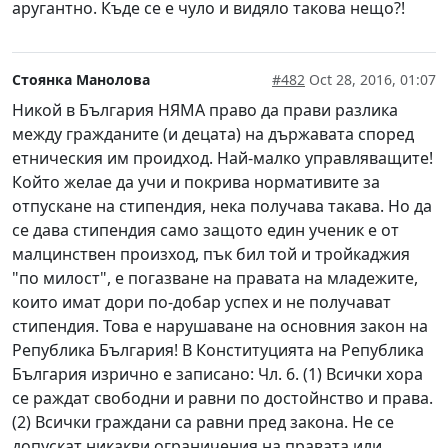
аругантно. Къде се е чуло и видяло такова нещо?!
Стоянка Манолова
#482
Oct 28, 2016, 01:07
Никой в България НЯМА право да прави разлика
между гражданите (и децата) на държавата според
етническия им проидход. Най-малко управляващите!
Който желае да учи и покрива нормативите за
отпускане на стипендия, нека получава такава. Но да
се дава стипендия само защото един ученик е от
малцинствен произход, пък бил той и тройкаджия
"по милост", е погазване на правата на младежите,
които имат дори по-добар успех и не получават
стипендия. Това е нарушаване на основния закон на
Република България! В Конституцията на Република
България изрично е записано: Чл. 6. (1) Всички хора
се раждат свободни и равни по достойнство и права.
(2) Всички граждани са равни пред закона. Не се
допускат никакви ограничения на правата или