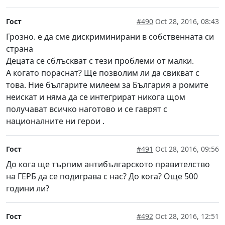
Гост
#490
Oct 28, 2016, 08:43
Грозно. е да сме дискриминирани в собственната си
страна
Децата се сблъскват с тези проблеми от малки.
А когато пораснат? Ще позволим ли да свикват с
това. Ние българите милеем за България а ромите
неискат и няма да се интегрират никога щом
получават всичко наготово и се гаврят с
националните ни герои .
Гост
#491
Oct 28, 2016, 09:56
До кога ще търпим антибългарското правителство
на ГЕРБ да се подиграва с нас? До кога? Още 500
години ли?
Гост
#492
Oct 28, 2016, 12:51