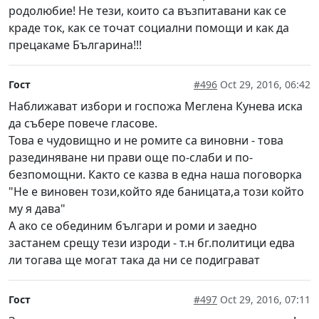
родолюбие! Не тези, които са възпитавани как се
краде ток, как се точат социални помощи и как да
прецакаме Българина!!!
Гост
#496
Oct 29, 2016, 06:42
Наближават избори и госпожа Меглена Кунева иска
да събере повече гласове.
Това е чудовищно и не ромите са виновни - това
разединяване ни прави още по-слаби и по-
безпомощни. Както се казва в една наша поговорка
"Не е виновен този,който яде баницата,а този който
му я дава"
А ако се обединим българи и роми и заедно
застанем срещу тези изроди - т.н бг.политици едва
ли тогава ще могат така да ни се подиграват
Гост
#497
Oct 29, 2016, 07:11