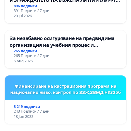
НА ТЕРИТОРИЯТА НА ПРИРОДНА
896 подписи
391 Подписи / 7 дни
ЗАБЕЛЕЖИТЕЛНОСТ „ХЪЛМ НА
29 Jul 2026
ОСВОБОДИТЕЛИТЕ“ (БУНАРДЖИК)
За незабавно осигуряване на предвидима
организация на учебния процес и
гарантиране на правото на равнопоставено
265 подписи
265 Подписи / 7 дни
и качествено образование на учениците от
6 Aug 2026
ОУ „Княз Александър I“ и Хуманитарна
гимназия „
Финансиране на кастрационна програма на
национално ниво, контрол по ЗЗЖ,ЗВМД,НК325б
3 219 подписи
243 Подписи / 7 дни
13 Jun 2022