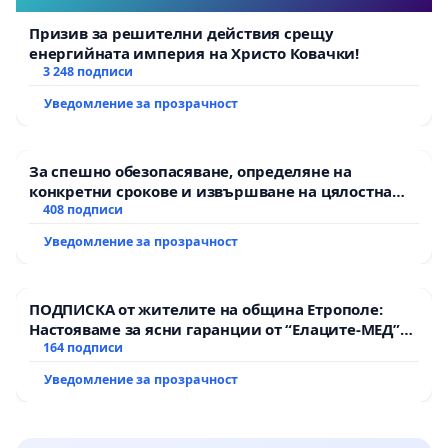
Призив за решителни действия срещу
енергийната империя на Христо Ковачки!
3 248 подписи
Уведомление за прозрачност
За спешно обезопасяване, определяне на
конкретни срокове и извършване на цялостна
рехабилитация на републиканския път между
408 подписи
пътен възел АМ „Тракия“ - гр. Ихтиман - с.
Уведомление за прозрачност
Мирово - к.к. Момин проход
ПОДПИСКА от жителите на община Етрополе:
Настояваме за ясни гаранции от “Елаците-МЕД”
АД и от държавата, че ще се изпълнят всички
164 подписи
екологични норми!
Уведомление за прозрачност