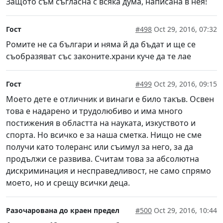
Защото съм съгласна с всяка дума, написана в нея!
Гост
#498
Oct 29, 2016, 07:32
Ромите не са българи и няма й да бъдат и ще се
съобразяват със законите.храни куче да те лае
Гост
#499
Oct 29, 2016, 09:15
Моето дете е отличник и винаги е било такъв. Освен
това е надарено и трудолюбиво и има много
постижения в областта на науката, изкуството и
спорта. Но всичко е за наша сметка. Нищо не сме
получи като толеранс или съимул за него, за да
продължи се развива. Считам това за абсолютна
дискриминация и несправедливост, не само спрямо
моето, но и срещу всички деца.
Разочарована до краен предел
#500
Oct 29, 2016, 10:44