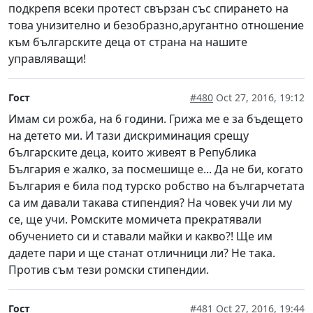
подкрепя всеки протест свързан със спирането на
това унизително и безобразно,аругантно отношение
към българските деца от страна на нашите
управляващи!
Гост
#480
Oct 27, 2016, 19:12
Имам си рожба, на 6 години. Грижа ме е за бъдещето
на детето ми. И тази дискриминация срещу
българските деца, които живеят в Република
България е жалко, за посмешище е... Да не би, когато
България е била под турско робство на българчетата
са им давали такава стипендия? На човек учи ли му
се, ще учи. Ромските момичета прекратявали
обучението си и ставали майки и какво?! Ще им
дадете пари и ще станат отличници ли? Не така.
Против съм тези ромски стипендии.
Гост
#481
Oct 27, 2016, 19:44