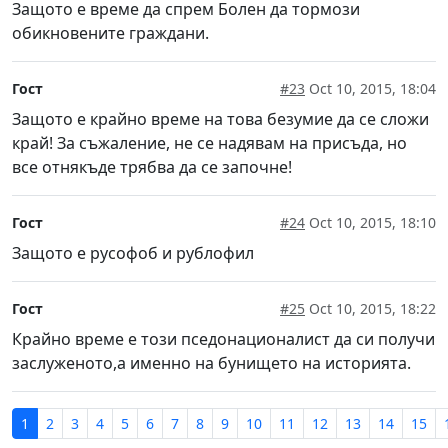
Защото е време да спрем Болен да тормози
обикновените граждани.
Гост
#23
Oct 10, 2015, 18:04
Защото е крайно време на това безумие да се сложи
край! За съжаление, не се надявам на присъда, но
все отнякъде трябва да се започне!
Гост
#24
Oct 10, 2015, 18:10
Защото е русофоб и рублофил
Гост
#25
Oct 10, 2015, 18:22
Крайно време е този пседонационалист да си получи
заслуженото,а именно на бунището на историята.
1
2
3
4
5
6
7
8
9
10
11
12
13
14
15