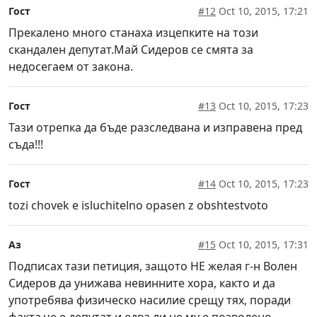
Гост
#12
Oct 10, 2015, 17:21
Прекалено много станаха изцепките на този
скандален депутат.Май Сидеров се смята за
недосегаем от закона.
Гост
#13
Oct 10, 2015, 17:23
Тази отрепка да бъде разследвана и изправена пред
съда!!!
Гост
#14
Oct 10, 2015, 17:23
tozi chovek e isluchitelno opasen z obshtestvoto
Аз
#15
Oct 10, 2015, 17:31
Подписах тази петиция, защото НЕ желая г-н Волен
Сидеров да унижава невинните хора, както и да
употребява физическо насилие срещу тях, поради