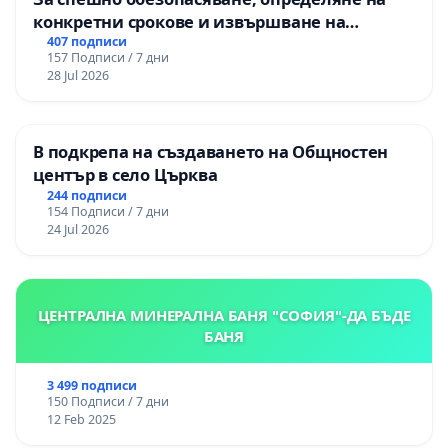
конкретни срокове и извършване на
цялостна рехабилитация на
407 подписи
157 Подписи / 7 дни
републиканския път между пътен възел АМ
28 Jul 2026
„Тракия“ - гр. Ихтиман - с. Мирово - к.к.
Момин проход
В подкрепа на създаването на Общностен
център в село Църква
244 подписи
154 Подписи / 7 дни
24 Jul 2026
ЦЕНТРАЛНА МИНЕРАЛНА БАНЯ "СОФИЯ"-ДА БЪДЕ
БАНЯ
3 499 подписи
150 Подписи / 7 дни
12 Feb 2025