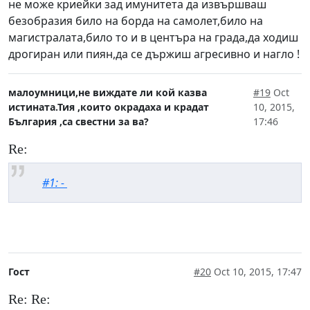
не може криейки зад имунитета да извършваш
безобразия било на борда на самолет,било на
магистралата,било то и в центъра на града,да ходиш
дрогиран или пиян,да се държиш агресивно и нагло !
малоумници,не виждате ли кой казва
#19
Oct
истината.Тия ,които окрадаха и крадат
10, 2015,
България ,са свестни за ва?
17:46
Re:
#1: -
Гост
#20
Oct 10, 2015, 17:47
Re: Re: