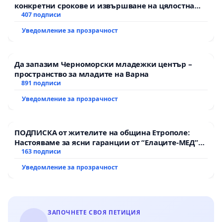
конкретни срокове и извършване на цялостна
рехабилитация на републиканския път между
407 подписи
пътен възел АМ „Тракия“ - гр. Ихтиман - с.
Уведомление за прозрачност
Мирово - к.к. Момин проход
Да запазим Черноморски младежки център –
пространство за младите на Варна
891 подписи
Уведомление за прозрачност
ПОДПИСКА от жителите на община Етрополе:
Настояваме за ясни гаранции от “Елаците-МЕД”
АД и от държавата, че ще се изпълнят всички
163 подписи
екологични норми!
Уведомление за прозрачност
ЗАПОЧНЕТЕ СВОЯ ПЕТИЦИЯ