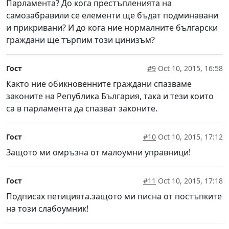
Парламента? До кога престъпленията на
самозабравили се елементи ще бъдат подминавани
и прикривани? И до кога ние нормалните български
граждани ще търпим този цинизъм?
Гост
#9
Oct 10, 2015, 16:58
Както ние обикновенните граждани спазваме
законите на Република България, така и тези които
са в парламента да спазват законите.
Гост
#10
Oct 10, 2015, 17:12
Защото ми омръзна от малоумни управници!
Гост
#11
Oct 10, 2015, 17:18
Подписах петицията.защото ми писна от постъпките
на този слабоумник!