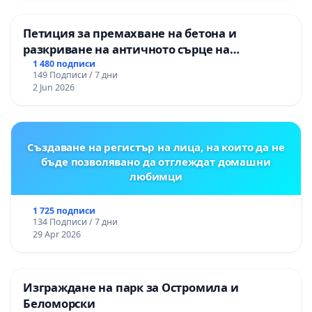
Петиция за премахване на бетона и
разкриване на античното сърце на
Могиланската могила във Враца
1 480 подписи
149 Подписи / 7 дни
2 Jun 2026
Създаване на регистър на лица, на които да не
бъде позволявано да отглеждат домашни
любимци
1 725 подписи
134 Подписи / 7 дни
29 Apr 2026
Изграждане на парк за Остромила и
Беломорски