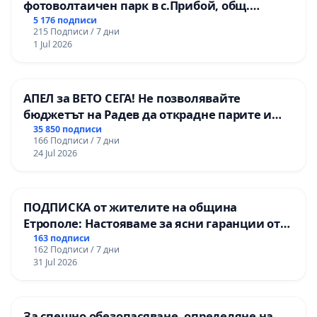
фотоволтаичен парк в с.Прибой, общ.
Радомир
5 176 подписи
215 Подписи / 7 дни
1 Jul 2026
АПЕЛ за ВЕТО СЕГА! Не позволявайте
бюджетът на Радев да открадне парите и
правата ни в тъмното
35 850 подписи
166 Подписи / 7 дни
24 Jul 2026
ПОДПИСКА от жителите на община
Етрополе: Настояваме за ясни гаранции от
“Елаците-МЕД” АД и от държавата, че ще се
163 подписи
162 Подписи / 7 дни
изпълнят всички екологични норми!
31 Jul 2026
За спешно обезопасяване, определяне на