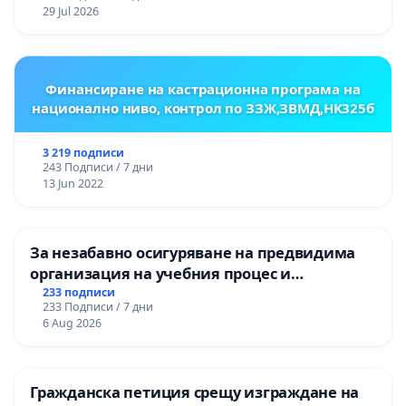
ЗАБЕЛЕЖИТЕЛНОСТ „ХЪЛМ НА
29 Jul 2026
ОСВОБОДИТЕЛИТЕ“ (БУНАРДЖИК)
Финансиране на кастрационна програма на
национално ниво, контрол по ЗЗЖ,ЗВМД,НК325б
3 219 подписи
243 Подписи / 7 дни
13 Jun 2022
За незабавно осигуряване на предвидима
организация на учебния процес и
гарантиране на правото на равнопоставено
233 подписи
233 Подписи / 7 дни
и качествено образование на учениците от
6 Aug 2026
ОУ „Княз Александър I“ и Хуманитарна
гимназия „
Гражданска петиция срещу изграждане на