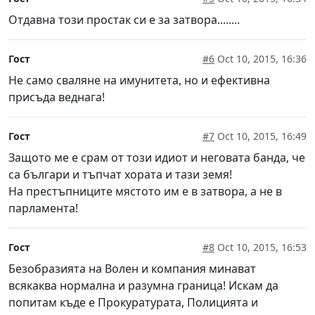
Отдавна този простак си е за затвора........
Гост
#6
Oct 10, 2015, 16:36
Не само сваляне на имунитета, но и ефективна
присъда веднага!
Гост
#7
Oct 10, 2015, 16:49
Защото ме е срам от този идиот и неговата банда, че
са българи и тъпчат хората и тази земя!
На престъпниците мястото им е в затвора, а не в
парламента!
Гост
#8
Oct 10, 2015, 16:53
Безобразията на Волен и компания минават
всякаква нормална и разумна граница! Искам да
попитам къде е Прокуратурата, Полицията и