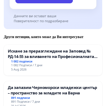
Данните ви остават ваши
Поверителност по подразбиране
Други петиции, които може да Ви интересуват
Искане за преразглеждане на Заповед №
РД-14-55 за вливането на Професионалната
гимназия по промишлени технологии в
1 082 подписи
1 082 Подписи / 7 дни
Професионалната гимназия по икономика и
5 Aug 2026
мениджмънт – гр. Пазарджик
Да запазим Черноморски младежки център
– пространство за младите на Варна
891 подписи
891 Подписи / 7 дни
31 Jul 2026