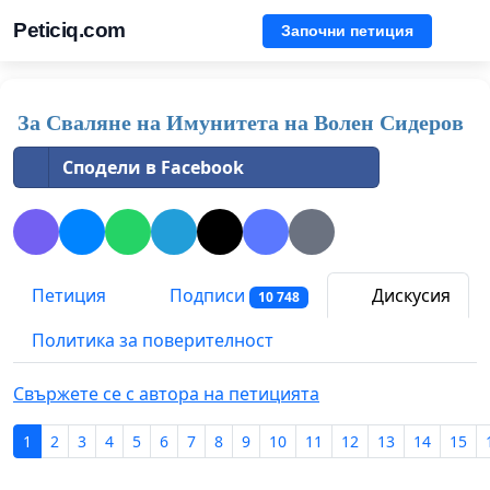
Peticiq.com
Започни петиция
За Сваляне на Имунитета на Волен Сидеров
Сподели в Facebook
Петиция
Подписи
Дискусия
10 748
Политика за поверителност
Свържете се с автора на петицията
1
2
3
4
5
6
7
8
9
10
11
12
13
14
15