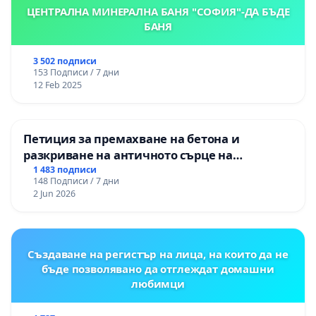
ЦЕНТРАЛНА МИНЕРАЛНА БАНЯ "СОФИЯ"-ДА БЪДЕ
БАНЯ
3 502 подписи
153 Подписи / 7 дни
12 Feb 2025
Петиция за премахване на бетона и
разкриване на античното сърце на
Могиланската могила във Враца
1 483 подписи
148 Подписи / 7 дни
2 Jun 2026
Създаване на регистър на лица, на които да не
бъде позволявано да отглеждат домашни
любимци