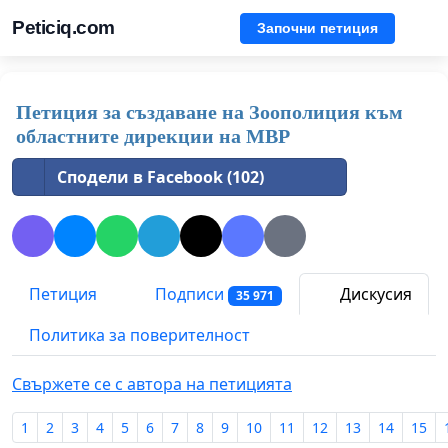
Peticiq.com
Започни петиция
Петиция за създаване на Зоополиция към
областните дирекции на МВР
Сподели в Facebook (102)
Петиция
Подписи
Дискусия
35 971
Политика за поверителност
Свържете се с автора на петицията
1
2
3
4
5
6
7
8
9
10
11
12
13
14
15