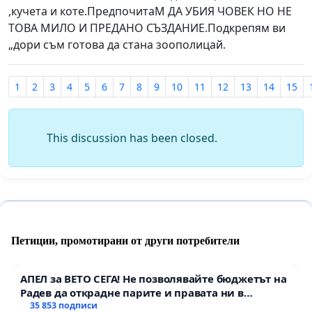
,кучета и коте.ПредпочитаМ ДА УБИЯ ЧОВЕК НО НЕ
ТОВА МИЛО И ПРЕДАНО СЪЗДАНИЕ.Подкрепям ви
„дори съм готова да стана зоополицай.
1
2
3
4
5
6
7
8
9
10
11
12
13
14
15
This discussion has been closed.
Петиции, промотирани от други потребители
АПЕЛ за ВЕТО СЕГА! Не позволявайте бюджетът на
Радев да открадне парите и правата ни в
тъмното
35 853 подписи