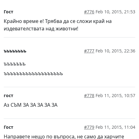
Гост
#776
Feb 10, 2015, 21:53
Крайно време е! Трябва да се сложи край на
издевателствата над животни!
ъъъъъъъъ
#777
Feb 10, 2015, 22:36
ъъъъъъъ
ъъъъъъъъъъъъъъъъъъъ
гост
#778
Feb 11, 2015, 10:57
Аз СЪМ ЗА ЗА ЗА ЗА ЗА
Гост
#779
Feb 11, 2015, 11:04
Направете нещо по въпроса, не само да харчите