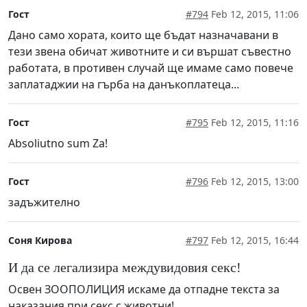
Гост
#794
Feb 12, 2015, 11:06
Дано само хората, които ще бъдат назначавани в
тези звена обичат животните и си вършат съвестно
работата, в противен случай ще имаме само повече
заплатаджии на гърба на данъкоплатеца...
Гост
#795
Feb 12, 2015, 11:16
Absoliutno sum Za!
Гост
#796
Feb 12, 2015, 13:00
задъжително
Соня Кирова
#797
Feb 12, 2015, 16:44
И да се легализира междувидовия секс!
Освен ЗООПОЛИЦИЯ искаме да отпадне текста за
наказания при секс с животни!