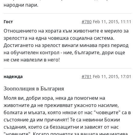
народни пари.
Гост
#780
Feb 11, 2015, 11:11
Отношението на хората към животните е мерило за
зрелостта на една човешка социална система.
Достигането на зрелост винаги минава през период
на обучителен контрол - ние, българите, дори още
не сме навлезли в него!
надежда
#781
Feb 11, 2015, 17:01
Зоополиция в България
Моля ви, добри хора, нека да помогнем на
животните да не преживяват ужасното насилие,
болката и мъката, която някои от нас "човеците" са в
състояние да им причинят! Те са невинни Божии
създания, които са беззащитни и зависят от нас
"човеците". Когато прочетох за вашата инициатива