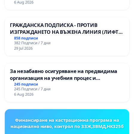
6 Aug 2026
ГРАЖДАНСКА ПОДПИСКА - ПРОТИВ
ИЗГРАЖДАНЕТО НА ВЪЖЕНА ЛИНИЯ (ЛИФТ)
НА ТЕРИТОРИЯТА НА ПРИРОДНА
858 подписи
382 Подписи / 7 дни
ЗАБЕЛЕЖИТЕЛНОСТ „ХЪЛМ НА
29 Jul 2026
ОСВОБОДИТЕЛИТЕ“ (БУНАРДЖИК)
За незабавно осигуряване на предвидима
организация на учебния процес и
гарантиране на правото на равнопоставено
245 подписи
245 Подписи / 7 дни
и качествено образование на учениците от
6 Aug 2026
ОУ „Княз Александър I“ и Хуманитарна
гимназия „
Финансиране на кастрационна програма на
национално ниво, контрол по ЗЗЖ,ЗВМД,НК325б