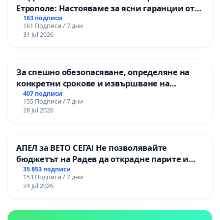
Етрополе: Настояваме за ясни гаранции от
“Елаците-МЕД” АД и от държавата, че ще се
163 подписи
161 Подписи / 7 дни
изпълнят всички екологични норми!
31 Jul 2026
За спешно обезопасяване, определяне на
конкретни срокове и извършване на
цялостна рехабилитация на
407 подписи
155 Подписи / 7 дни
републиканския път между пътен възел АМ
28 Jul 2026
„Тракия“ - гр. Ихтиман - с. Мирово - к.к.
Момин проход
АПЕЛ за ВЕТО СЕГА! Не позволявайте
бюджетът на Радев да открадне парите и
правата ни в тъмното
35 853 подписи
153 Подписи / 7 дни
24 Jul 2026