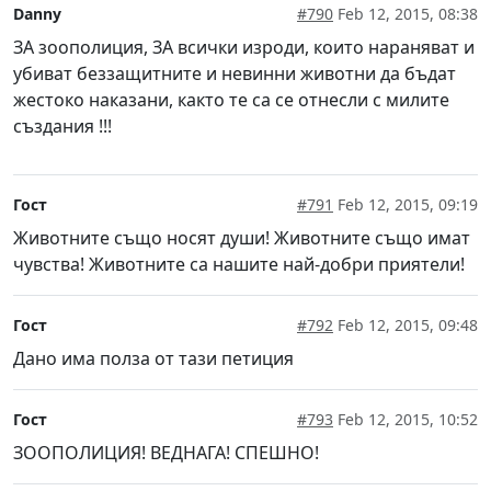
Danny
#790
Feb 12, 2015, 08:38
ЗА зоополиция, ЗА всички изроди, които нараняват и
убиват беззащитните и невинни животни да бъдат
жестоко наказани, както те са се отнесли с милите
създания !!!
Гост
#791
Feb 12, 2015, 09:19
Животните също носят души! Животните също имат
чувства! Животните са нашите най-добри приятели!
Гост
#792
Feb 12, 2015, 09:48
Дано има полза от тази петиция
Гост
#793
Feb 12, 2015, 10:52
ЗООПОЛИЦИЯ! ВЕДНАГА! СПЕШНО!