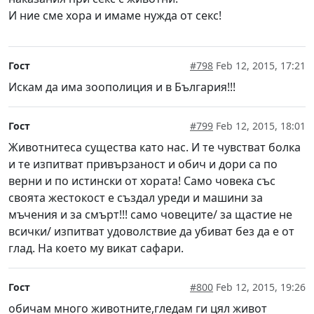
И ние сме хора и имаме нужда от секс!
Гост
#798
Feb 12, 2015, 17:21
Искам да има зоополиция и в България!!!
Гост
#799
Feb 12, 2015, 18:01
Животнитеса существа като нас. И те чувстват болка
и те изпитват привързаност и обич и дори са по
верни и по истински от хората! Само човека със
своята жестокост е създал уреди и машини за
мъчения и за смърт!!! само човеците/ за щастие не
всички/ изпитват удоволствие да убиват без да е от
глад. На което му викат сафари.
Гост
#800
Feb 12, 2015, 19:26
обичам много животните,гледам ги цял живот