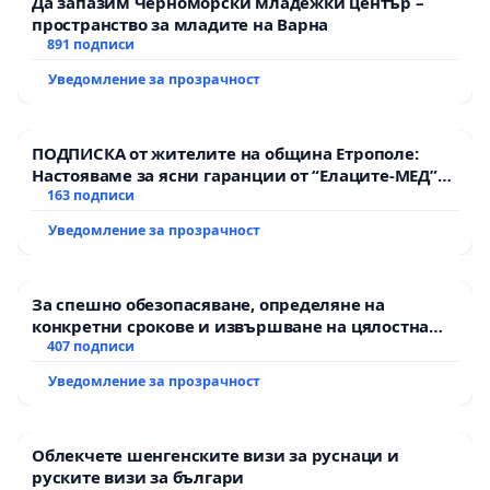
Да запазим Черноморски младежки център –
пространство за младите на Варна
891 подписи
Уведомление за прозрачност
ПОДПИСКА от жителите на община Етрополе:
Настояваме за ясни гаранции от “Елаците-МЕД”
АД и от държавата, че ще се изпълнят всички
163 подписи
екологични норми!
Уведомление за прозрачност
За спешно обезопасяване, определяне на
конкретни срокове и извършване на цялостна
рехабилитация на републиканския път между
407 подписи
пътен възел АМ „Тракия“ - гр. Ихтиман - с.
Уведомление за прозрачност
Мирово - к.к. Момин проход
Облекчете шенгенските визи за руснаци и
руските визи за българи