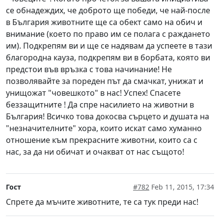
се обнадеждих, че доброто ще победи, че най-после
в България животните ще са обект само на обич и
внимание (което по право им се полага с раждането
им). Подкрепям ви и ще се надявам да успеете в тази
благородна кауза, подкрепям ви в борбата, която ви
предстои във връзка с това начинание! Не
позволявайте за пореден път да смачкат, унижат и
унищожат "човешкото" в нас! Успех! Спасете
беззащитните ! Да спре насилието на животни в
България! Всичко това докосва сърцето и душата на
"незначителните" хора, които искат само хуманно
отношение към прекрасните животни, които са с
нас, за да ни обичат и очакват от нас същото!
Гост
#782
Feb 11, 2015, 17:34
Спрете да мъчите животните, те са тук преди нас!