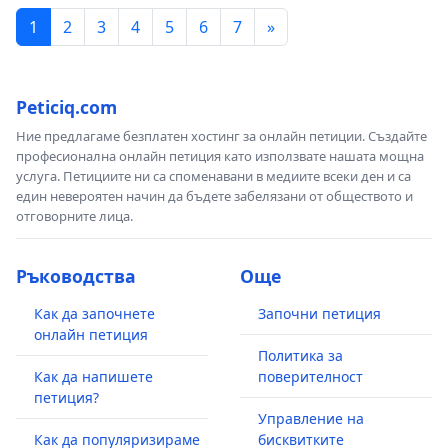
1
2
3
4
5
6
7
»
Peticiq.com
Ние предлагаме безплатен хостинг за онлайн петиции. Създайте
професионална онлайн петиция като използвате нашата мощна
услуга. Петициите ни са споменавани в медиите всеки ден и са
един невероятен начин да бъдете забелязани от обществото и
отговорните лица.
Ръководства
Още
Как да започнете
Започни петиция
онлайн петиция
Политика за
Как да напишете
поверителност
петиция?
Управление на
Как да популяризираме
бисквитките