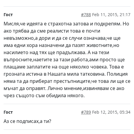
Гост
#788
Feb 11, 2015, 21:17
Мисля,че идеята е страхотна затова и подкрепям. Но
ако трябва да сме реалисти това е почти
невъзможно,а дори и да се случи означава,че ще
има едни хора назначени да пазят животните,но
насилието над тях ще прадължава. А на тези
въпросните,наетите за тази работа,ами просто ще
плащаме заплатите на още няколко човека. Това е
грозната истина в Нашата мила татковина. Полиция
няма та да приберат престъпниците,че това ли ще се
мъчат да оправят. Лично мнение,извинявам се ако
чрез същото съм обидила някого.
Гост
#789
Feb 12, 2015, 05:34
Аз се подписах,а ти?