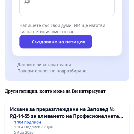
Напишете със свои думи. ИИ ще изготви
силна петиция вместо вас.
Създаване на петиция
Данните ви остават ваши
Поверителност по подразбиране
Други петиции, които може да Ви интересуват
Искане за преразглеждане на Заповед №
РД-14-55 за вливането на Професионалната
гимназия по промишлени технологии в
1 104 подписи
1 104 Подписи / 7 дни
Професионалната гимназия по икономика и
5 Aug 2026