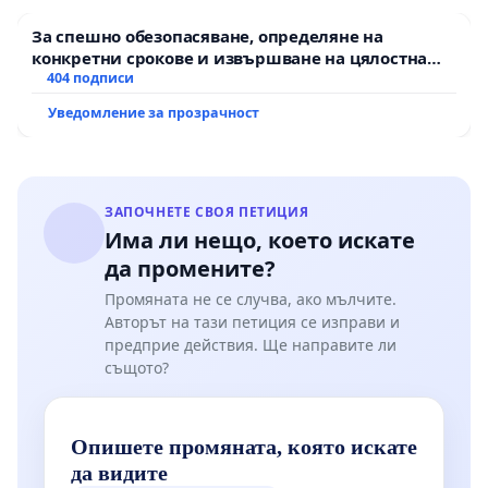
За спешно обезопасяване, определяне на
конкретни срокове и извършване на цялостна
рехабилитация на републиканския път между
404 подписи
пътен възел АМ „Тракия“ - гр. Ихтиман - с.
Уведомление за прозрачност
Мирово - к.к. Момин проход
ЗАПОЧНЕТЕ СВОЯ ПЕТИЦИЯ
Има ли нещо, което искате
да промените?
Промяната не се случва, ако мълчите.
Авторът на тази петиция се изправи и
предприе действия. Ще направите ли
същото?
Опишете промяната, която искате
да видите