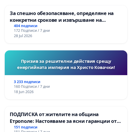
За спешно обезопасяване, определяне на
конкретни срокове и извършване на
цялостна рехабилитация на
404 подписи
172 Подписи / 7 дни
републиканския път между пътен възел АМ
28 Jul 2026
„Тракия“ - гр. Ихтиман - с. Мирово - к.к.
Момин проход
Призив за решителни действия срещу
енергийната империя на Христо Ковачки!
3 233 подписи
160 Подписи / 7 дни
18 Jun 2026
ПОДПИСКА от жителите на община
Етрополе: Настояваме за ясни гаранции от
“Елаците-МЕД” АД и от държавата, че ще се
151 подписи
151 Подписи / 7 дни