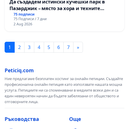
Да създадем истински кучешки парк в
Пазарджик – място за хора и техните
любимци
75 подписи
75 Подписи / 7 дни
2 Aug 2026
1
2
3
4
5
6
7
»
Peticiq.com
Ние предлагаме безплатен хостинг за онлайн петиции. Създайте
професионална онлайн петиция като използвате нашата мощна
услуга. Петициите ни са споменавани в медиите всеки ден и са
един невероятен начин да бъдете забелязани от обществото и
отговорните лица.
Ръководства
Още