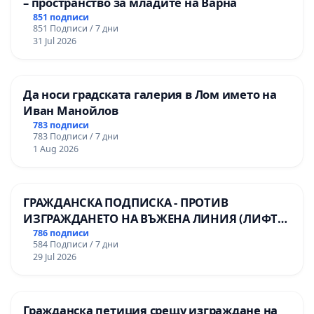
– пространство за младите на Варна
851 подписи
851 Подписи / 7 дни
31 Jul 2026
Да носи градската галерия в Лом името на
Иван Манойлов
783 подписи
783 Подписи / 7 дни
1 Aug 2026
ГРАЖДАНСКА ПОДПИСКА - ПРОТИВ
ИЗГРАЖДАНЕТО НА ВЪЖЕНА ЛИНИЯ (ЛИФТ)
НА ТЕРИТОРИЯТА НА ПРИРОДНА
786 подписи
584 Подписи / 7 дни
ЗАБЕЛЕЖИТЕЛНОСТ „ХЪЛМ НА
29 Jul 2026
ОСВОБОДИТЕЛИТЕ“ (БУНАРДЖИК)
Гражданска петиция срещу изграждане на