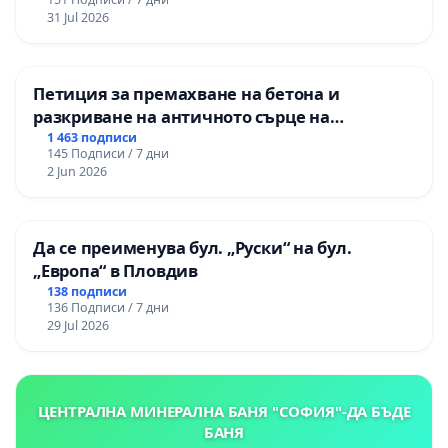
изпълнят всички екологични норми!
31 Jul 2026
Петиция за премахване на бетона и
разкриване на античното сърце на
Могиланската могила във Враца
1 463 подписи
145 Подписи / 7 дни
2 Jun 2026
Да се преименува бул. „Руски“ на бул.
„Европа“ в Пловдив
138 подписи
136 Подписи / 7 дни
29 Jul 2026
ЦЕНТРАЛНА МИНЕРАЛНА БАНЯ "СОФИЯ"-ДА БЪДЕ
БАНЯ