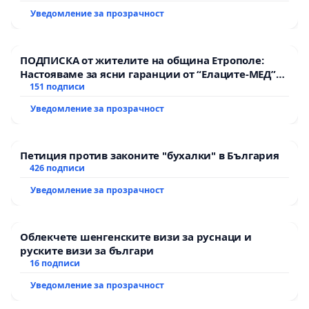
Уведомление за прозрачност
ПОДПИСКА от жителите на община Етрополе:
Настояваме за ясни гаранции от “Елаците-МЕД”
АД и от държавата, че ще се изпълнят всички
151 подписи
екологични норми!
Уведомление за прозрачност
Петиция против законите "бухалки" в България
426 подписи
Уведомление за прозрачност
Облекчете шенгенските визи за руснаци и
руските визи за българи
16 подписи
Уведомление за прозрачност