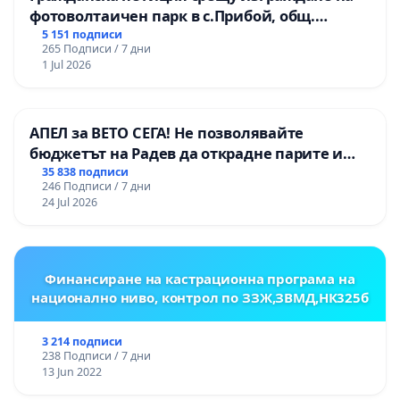
фотоволтаичен парк в с.Прибой, общ.
Радомир
5 151 подписи
265 Подписи / 7 дни
1 Jul 2026
АПЕЛ за ВЕТО СЕГА! Не позволявайте
бюджетът на Радев да открадне парите и
правата ни в тъмното
35 838 подписи
246 Подписи / 7 дни
24 Jul 2026
Финансиране на кастрационна програма на
национално ниво, контрол по ЗЗЖ,ЗВМД,НК325б
3 214 подписи
238 Подписи / 7 дни
13 Jun 2022