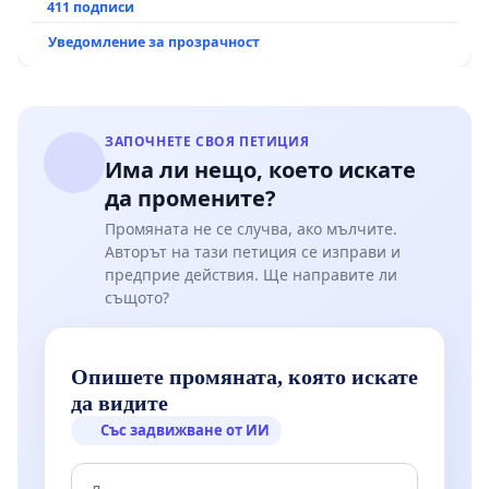
рехабилитация на републиканския път между
411 подписи
пътен възел АМ „Тракия“ - гр. Ихтиман - с.
Уведомление за прозрачност
Мирово - к.к. Момин проход
ЗАПОЧНЕТЕ СВОЯ ПЕТИЦИЯ
Има ли нещо, което искате
да промените?
Промяната не се случва, ако мълчите.
Авторът на тази петиция се изправи и
предприе действия. Ще направите ли
същото?
Опишете промяната, която искате
да видите
Със задвижване от ИИ