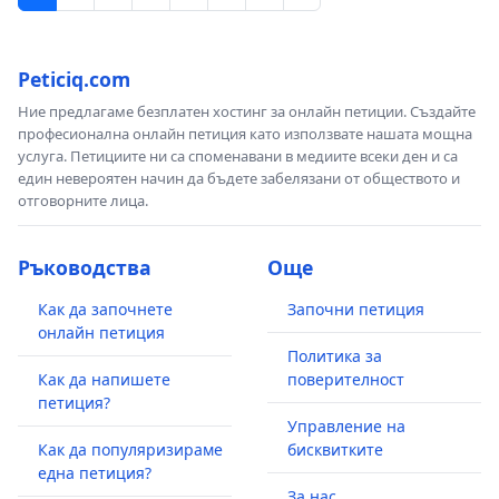
Peticiq.com
Ние предлагаме безплатен хостинг за онлайн петиции. Създайте
професионална онлайн петиция като използвате нашата мощна
услуга. Петициите ни са споменавани в медиите всеки ден и са
един невероятен начин да бъдете забелязани от обществото и
отговорните лица.
Ръководства
Още
Как да започнете
Започни петиция
онлайн петиция
Политика за
Как да напишете
поверителност
петиция?
Управление на
Как да популяризираме
бисквитките
една петиция?
За нас