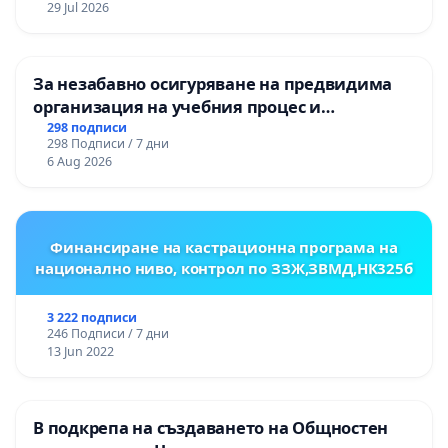
29 Jul 2026
ОСВОБОДИТЕЛИТЕ“ (БУНАРДЖИК)
За незабавно осигуряване на предвидима
организация на учебния процес и
гарантиране на правото на равнопоставено
298 подписи
298 Подписи / 7 дни
и качествено образование на учениците от
6 Aug 2026
ОУ „Княз Александър I“ и Хуманитарна
гимназия „
Финансиране на кастрационна програма на
национално ниво, контрол по ЗЗЖ,ЗВМД,НК325б
3 222 подписи
246 Подписи / 7 дни
13 Jun 2022
В подкрепа на създаването на Общностен