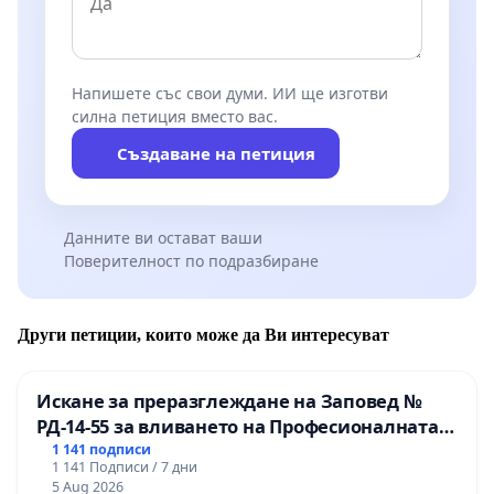
Напишете със свои думи. ИИ ще изготви
силна петиция вместо вас.
Създаване на петиция
Данните ви остават ваши
Поверителност по подразбиране
Други петиции, които може да Ви интересуват
Искане за преразглеждане на Заповед №
РД-14-55 за вливането на Професионалната
гимназия по промишлени технологии в
1 141 подписи
1 141 Подписи / 7 дни
Професионалната гимназия по икономика и
5 Aug 2026