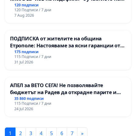
деца
120 подписи
120 Подписи / 7 дни
7 Aug 2026
ПОДПИСКА от жителите на община
Етрополе: Настояваме за ясни гаранции от
“Елаците-МЕД” АД и от държавата, че ще се
175 подписи
115 Подписи / 7 дни
изпълнят всички екологични норми!
31 Jul 2026
АПЕЛ за ВЕТО СЕГА! Не позволявайте
бюджетът на Радев да открадне парите и
правата ни в тъмното
35 860 подписи
115 Подписи / 7 дни
24 Jul 2026
1
2
3
4
5
6
7
»