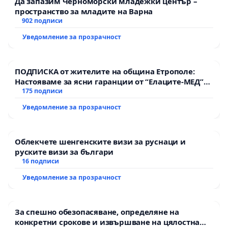
Да запазим Черноморски младежки център –
пространство за младите на Варна
902 подписи
Уведомление за прозрачност
ПОДПИСКА от жителите на община Етрополе:
Настояваме за ясни гаранции от “Елаците-МЕД”
АД и от държавата, че ще се изпълнят всички
175 подписи
екологични норми!
Уведомление за прозрачност
Облекчете шенгенските визи за руснаци и
руските визи за българи
16 подписи
Уведомление за прозрачност
За спешно обезопасяване, определяне на
конкретни срокове и извършване на цялостна