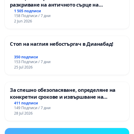
разкриване на античното сърце на
Могиланската могила във Враца
1 505 подписи
158 Подписи / 7 дни
2 Jun 2026
Стоп на наглия небостъргач в Дианабад!
350 подписи
153 Подписи / 7 дни
25 Jul 2026
За спешно обезопасяване, определяне на
конкретни срокове и извършване на
цялостна рехабилитация на
411 подписи
149 Подписи / 7 дни
републиканския път между пътен възел АМ
28 Jul 2026
„Тракия“ - гр. Ихтиман - с. Мирово - к.к.
Момин проход