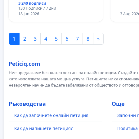
3 240 подписи
130 Подписи / 7 дни
18 Jun 2026
3 Aug 202
1
2
3
4
5
6
7
8
»
Peticiq.com
Ние предлагаме безплатен хостинг за онлайн петиции. Създайте
като използвате нашата мощна услуга. Петициите ни са споменава
невероятен начин да бъдете забелязани от обществото и отговор
Ръководства
Още
Как да започнете онлайн петиция
Започни 
Как да напишете петиция?
Политика 