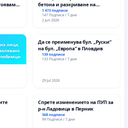
тояваме
бетона и разкриване на
лаците-
античното сърце на
1 473 подписи
147 Подписи / 7 дни
а, че ще
Могиланската могила във
2 Jun 2026
Враца
Да се преименува бул. „Руски“
на лица,
на бул. „Европа“ в Пловдив
зволявано
139 подписи
 любимци
133 Подписи / 7 дни
29 Jul 2026
ите
Спрете изменението на ПУП за
р-н Ладовица в Перник
368 подписи
99 Подписи / 7 дни