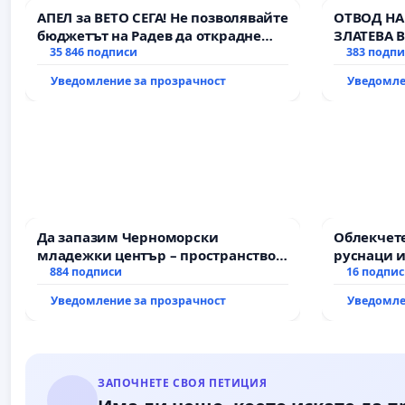
АПЕЛ за ВЕТО СЕГА! Не позволявайте
ОТВОД НА
бюджетът на Радев да открадне
ЗЛАТЕВА 
парите и правата ни в тъмното
35 846 подписи
383 подп
Уведомление за прозрачност
Уведомле
Да запазим Черноморски
Облекчете
младежки център – пространство
руснаци и
за младите на Варна
884 подписи
българи
16 подпи
Уведомление за прозрачност
Уведомле
ЗАПОЧНЕТЕ СВОЯ ПЕТИЦИЯ