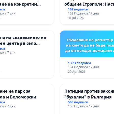
яне на конкретни
община Етрополе: Нас
 и извършване на
за ясни гаранции от “Е
иси
162 подписи
си / 7 дни
162 Подписи / 7 дни
а рехабилитация на
МЕД” АД и от държават
6
31 Jul 2026
канския път между
се изпълнят всички
зел АМ „Тракия“ - гр.
екологични норми!
 с. Мирово - к.к.
па на създаването на
роход
Създаване на регистър 
ен център в село
на които да не бъде по
иси
да отглеждат домашни
си / 7 дни
1 723 подписи
134 Подписи / 7 дни
6
29 Apr 2026
не на парк за
Петиция против закон
ла и Беломорски
"бухалки" в България
иси
506 подписи
си / 7 дни
106 Подписи / 7 дни