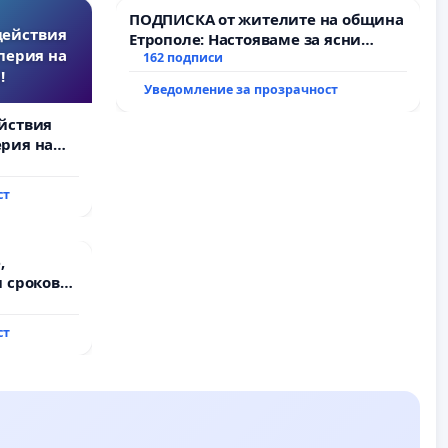
ПОДПИСКА от жителите на община
действия
Етрополе: Настояваме за ясни
перия на
гаранции от “Елаците-МЕД” АД и от
162 подписи
!
държавата, че ще се изпълнят
Уведомление за прозрачност
всички екологични норми!
йствия
рия на
ст
,
 срокове
на
ст
ду пътен
хтиман - с.
ход