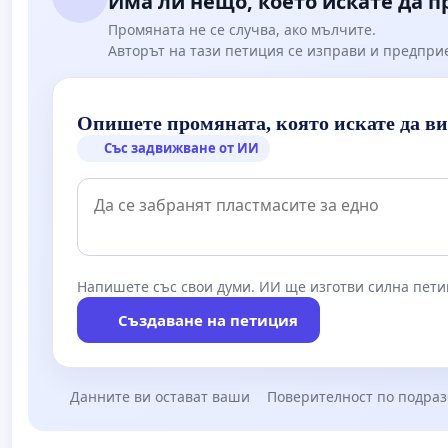
Има ли нещо, което искате да 
Промяната не се случва, ако мълчите.
Авторът на тази петиция се изправи и предпри
Опишете промяната, която искате да в
Със задвижване от ИИ
Напишете със свои думи. ИИ ще изготви силна пети
Създаване на петиция
Данните ви остават ваши
Поверителност по подра