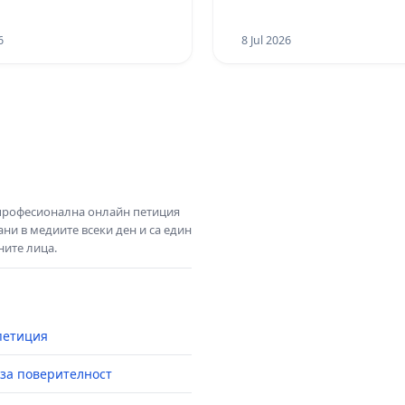
6
8 Jul 2026
 професионална онлайн петиция
ни в медиите всеки ден и са един
ните лица.
петиция
за поверителност