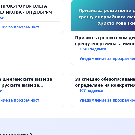
 ПРОКУРОР ВИОЛЕТА
Призив за решителни 
ВЕЛИКОВА - ОП ДОБРИЧ
срещу енергийната им
иси
Христо Ковачки
ние за прозрачност
Призив за решителни де
срещу енергийната импе
Христо Ковачки!
3 240 подписи
Уведомление за прозрачно
 шенгенските визи за
За спешно обезопасяване
 руските визи за
определяне на конкретни
си
и извършване на цялост
407 подписи
рехабилитация на
ние за прозрачност
Уведомление за прозрачно
републиканския път меж
възел АМ „Тракия“ - гр. И
Мирово - к.к. Момин про