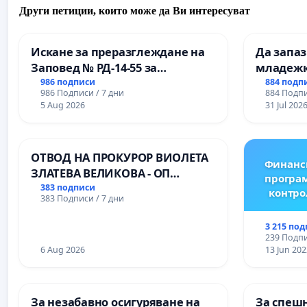
Други петиции, които може да Ви интересуват
Искане за преразглеждане на
Да запа
Заповед № РД-14-55 за
младежк
вливането на
простран
986 подписи
884 подп
986 Подписи / 7 дни
884 Подпи
Професионалната гимназия по
Варна
5 Aug 2026
31 Jul 202
промишлени технологии в
Професионалната гимназия по
икономика и мениджмънт – гр.
ОТВОД НА ПРОКУРОР ВИОЛЕТА
Пазарджик
Финанс
ЗЛАТЕВА ВЕЛИКОВА - ОП
програм
ДОБРИЧ
383 подписи
контро
383 Подписи / 7 дни
3 215 по
239 Подпи
6 Aug 2026
13 Jun 202
За незабавно осигуряване на
За спешн