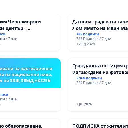
зим Черноморски
Да носи градската гал
и център –
Лом името на Иван М
ство за младите на
иси
785 подписи
си / 7 дни
785 Подписи / 7 дни
6
1 Aug 2026
Гражданска петиция с
иране на кастрационна
изграждане на фотов
а на национално ниво,
парк в с.Прибой, общ.
5 169 подписи
л по ЗЗЖ,ЗВМД,НК325б
229 Подписи / 7 дни
дписи
си / 7 дни
2
1 Jul 2026
о обезопасяване,
ПОДПИСКА от жителит