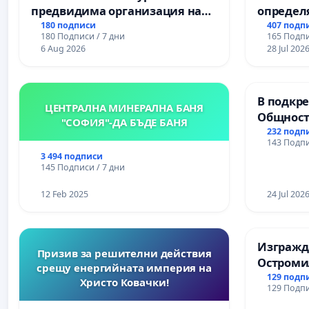
предвидима организация на
определ
учебния процес и гарантиране
срокове
180 подписи
407 подп
180 Подписи / 7 дни
165 Подпи
на правото на равнопоставено
цялостн
6 Aug 2026
28 Jul 202
и качествено образование на
републи
учениците от ОУ „Княз
пътен въ
Александър I“ и Хуманитарна
Ихтиман -
В подкре
гимназия „
Момин п
ЦЕНТРАЛНА МИНЕРАЛНА БАНЯ
Общност
"СОФИЯ"-ДА БЪДЕ БАНЯ
Църква
232 подп
143 Подпи
3 494 подписи
145 Подписи / 7 дни
12 Feb 2025
24 Jul 202
Изгражда
Призив за решителни действия
Остроми
срещу енергийната империя на
129 подп
Христо Ковачки!
129 Подпи