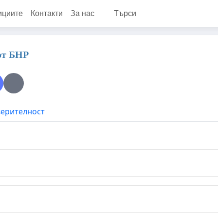
ициите
Контакти
За нас
Търси
от БНР
верителност