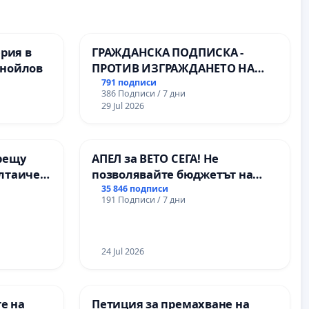
ерия в
ГРАЖДАНСКА ПОДПИСКА -
анойлов
ПРОТИВ ИЗГРАЖДАНЕТО НА
ВЪЖЕНА ЛИНИЯ (ЛИФТ) НА
791 подписи
386 Подписи / 7 дни
ТЕРИТОРИЯТА НА ПРИРОДНА
29 Jul 2026
ЗАБЕЛЕЖИТЕЛНОСТ „ХЪЛМ НА
ОСВОБОДИТЕЛИТЕ“
(БУНАРДЖИК)
рещу
АПЕЛ за ВЕТО СЕГА! Не
олтаичен
позволявайте бюджетът на
 Радомир
Радев да открадне парите и
35 846 подписи
191 Подписи / 7 дни
правата ни в тъмното
24 Jul 2026
е на
Петиция за премахване на