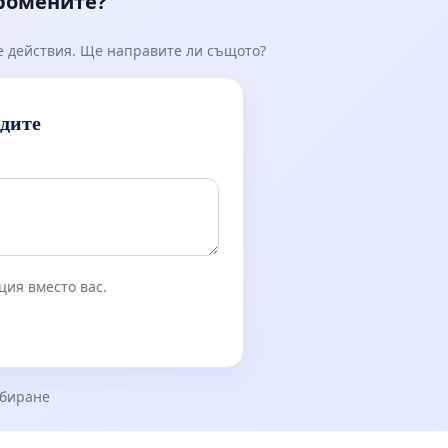
промените?
е действия. Ще направите ли същото?
идите
ция вместо вас.
збиране